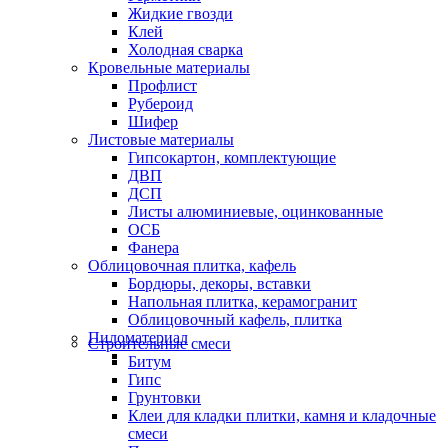
Жидкие гвозди
Клей
Холодная сварка
Кровельные материалы
Профлист
Рубероид
Шифер
Листовые материалы
Гипсокартон, комплектующие
ДВП
ДСП
Листы алюминиевые, оцинкованные
ОСБ
Фанера
Облицовочная плитка, кафель
Бордюры, декоры, вставки
Напольная плитка, керамогранит
Облицовочный кафель, плитка
Пиломатериал
Строительные смеси
Битум
Гипс
Грунтовки
Клеи для кладки плитки, камня и кладочные
смеси