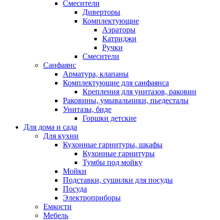
Смесители
Диверторы
Комплектующие
Аэраторы
Катриджи
Ручки
Смесители
Санфаянс
Арматура, клапаны
Комплектующие для санфаянса
Крепления для унитазов, раковин
Раковины, умывальники, пьедесталы
Унитазы, биде
Горшки детские
Для дома и сада
Для кухни
Кухонные гарнитуры, шкафы
Кухонные гарнитуры
Тумбы под мойку
Мойки
Подставки, сушилки для посуды
Посуда
Электроприборы
Емкости
Мебель