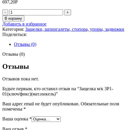
697,20
Р
Количество
товара
В корзину
Защелка
Добавить в избранное
м/
Категория:
Защелки, шпингалеты, стопора, упоры, задвижки
к
Поделиться:
ЗР1-
01(ключ/
Отзывы (0)
фикс)
(мат.никель)
Отзывы (0)
Отзывы
Отзывов пока нет.
Будьте первым, кто оставил отзыв на “Защелка м/к ЗР1-
01(ключ/фикс)(мат.никель)”
Ваш адрес email не будет опубликован.
Обязательные поля
помечены
*
Ваша оценка
*
Ваш отзыв
*