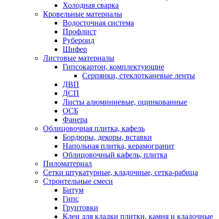
Холодная сварка
Кровельные материалы
Водосточная система
Профлист
Рубероид
Шифер
Листовые материалы
Гипсокартон, комплектующие
Серпянки, стеклотканевые ленты
ДВП
ДСП
Листы алюминиевые, оцинкованные
ОСБ
Фанера
Облицовочная плитка, кафель
Бордюры, декоры, вставки
Напольная плитка, керамогранит
Облицовочный кафель, плитка
Пиломатериал
Сетки штукатурные, кладочные, сетка-рабица
Строительные смеси
Битум
Гипс
Грунтовки
Клеи для кладки плитки, камня и кладочные