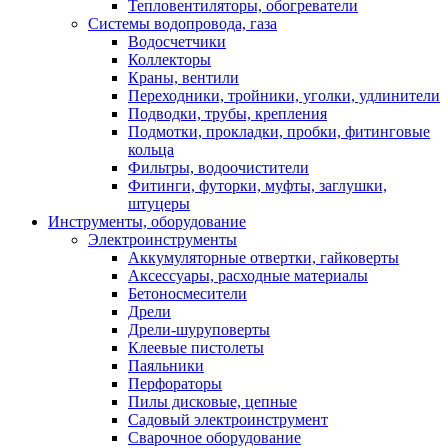
Тепловентиляторы, обогреватели
Системы водопровода, газа
Водосчетчики
Коллекторы
Краны, вентили
Переходники, тройники, уголки, удлинители
Подводки, трубы, крепления
Подмотки, прокладки, пробки, фитинговые
кольца
Фильтры, водоочистители
Фитинги, футорки, муфты, заглушки,
штуцеры
Инструменты, оборудование
Электроинструменты
Аккумуляторные отвертки, гайковерты
Аксессуары, расходные материалы
Бетоносмесители
Дрели
Дрели-шуруповерты
Клеевые пистолеты
Паяльники
Перфораторы
Пилы дисковые, цепные
Садовый электроинструмент
Сварочное оборудование