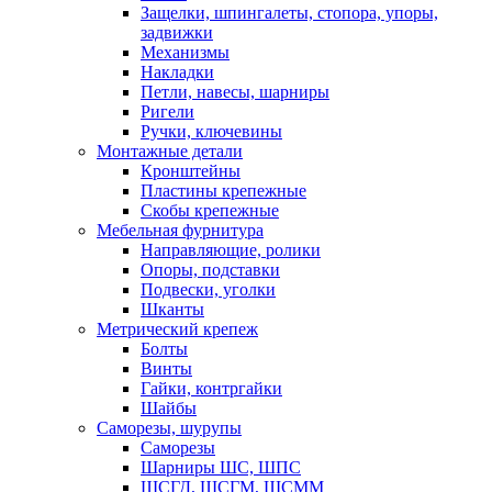
Защелки, шпингалеты, стопора, упоры,
задвижки
Механизмы
Накладки
Петли, навесы, шарниры
Ригели
Ручки, ключевины
Монтажные детали
Кронштейны
Пластины крепежные
Скобы крепежные
Мебельная фурнитура
Направляющие, ролики
Опоры, подставки
Подвески, уголки
Шканты
Метрический крепеж
Болты
Винты
Гайки, контргайки
Шайбы
Саморезы, шурупы
Саморезы
Шарниры ШС, ШПС
ШСГД, ШСГМ, ШСММ