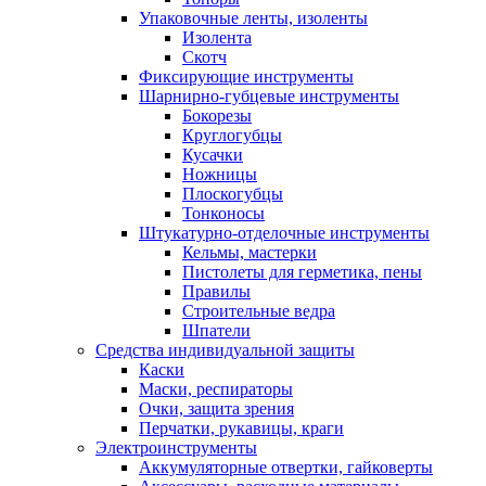
Упаковочные ленты, изоленты
Изолента
Скотч
Фиксирующие инструменты
Шарнирно-губцевые инструменты
Бокорезы
Круглогубцы
Кусачки
Ножницы
Плоскогубцы
Тонконосы
Штукатурно-отделочные инструменты
Кельмы, мастерки
Пистолеты для герметика, пены
Правилы
Строительные ведра
Шпатели
Средства индивидуальной защиты
Каски
Маски, респираторы
Очки, защита зрения
Перчатки, рукавицы, краги
Электроинструменты
Аккумуляторные отвертки, гайковерты