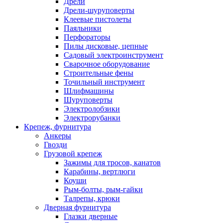
Дрели
Дрели-шуруповерты
Клеевые пистолеты
Паяльники
Перфораторы
Пилы дисковые, цепные
Садовый электроинструмент
Сварочное оборудование
Строительные фены
Точильный инструмент
Шлифмашины
Шуруповерты
Электролобзики
Электрорубанки
Крепеж, фурнитура
Анкеры
Гвозди
Грузовой крепеж
Зажимы для тросов, канатов
Карабины, вертлюги
Коуши
Рым-болты, рым-гайки
Талрепы, крюки
Дверная фурнитура
Глазки дверные