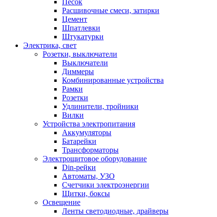
Песок
Расшивочные смеси, затирки
Цемент
Шпатлевки
Штукатурки
Электрика, свет
Розетки, выключатели
Выключатели
Диммеры
Комбинированные устройства
Рамки
Розетки
Удлинители, тройники
Вилки
Устройства электропитания
Аккумуляторы
Батарейки
Трансформаторы
Электрощитовое оборудование
Din-рейки
Автоматы, УЗО
Счетчики электроэнергии
Щитки, боксы
Освещение
Ленты светодиодные, драйверы