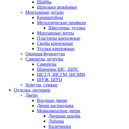
Шайбы
Шпильки резьбовые
Монтажные детали
Кронштейны
Металлические профили
Швеллеры, уголки
Монтажные ленты
Пластины крепежные
Скобы крепежные
Уголки крепежные
Оконная фурнитура
Саморезы, шурупы
Саморезы
Шарниры ШС, ШПС
ШСГД, ШСГМ, ШСММ
ШУЖ, ШУЦ
Хомуты, стяжки
Отделка, интерьер
Двери
Входные двери
Двери распродажа
Межкомнатные двери
Дверные короба
Доборы
Наличники