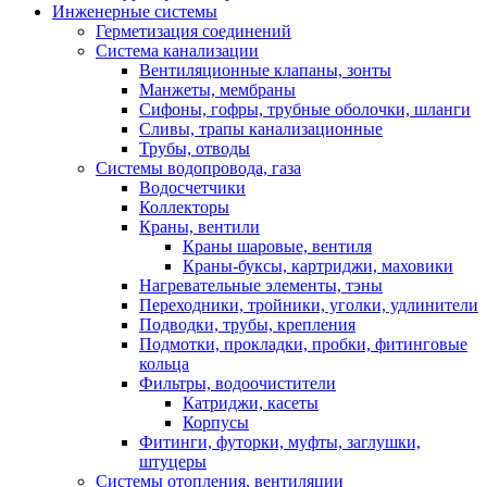
Инженерные системы
Герметизация соединений
Система канализации
Вентиляционные клапаны, зонты
Манжеты, мембраны
Сифоны, гофры, трубные оболочки, шланги
Сливы, трапы канализационные
Трубы, отводы
Системы водопровода, газа
Водосчетчики
Коллекторы
Краны, вентили
Краны шаровые, вентиля
Краны-буксы, картриджи, маховики
Нагревательные элементы, тэны
Переходники, тройники, уголки, удлинители
Подводки, трубы, крепления
Подмотки, прокладки, пробки, фитинговые
кольца
Фильтры, водоочистители
Катриджи, касеты
Корпусы
Фитинги, футорки, муфты, заглушки,
штуцеры
Системы отопления, вентиляции