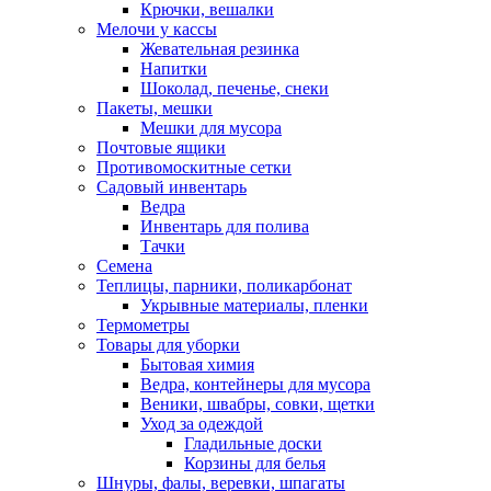
Крючки, вешалки
Мелочи у кассы
Жевательная резинка
Напитки
Шоколад, печенье, снеки
Пакеты, мешки
Мешки для мусора
Почтовые ящики
Противомоскитные сетки
Садовый инвентарь
Ведра
Инвентарь для полива
Тачки
Семена
Теплицы, парники, поликарбонат
Укрывные материалы, пленки
Термометры
Товары для уборки
Бытовая химия
Ведра, контейнеры для мусора
Веники, швабры, совки, щетки
Уход за одеждой
Гладильные доски
Корзины для белья
Шнуры, фалы, веревки, шпагаты