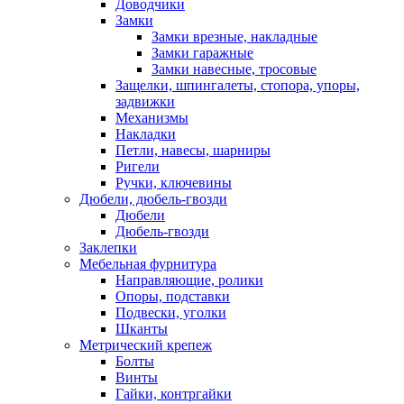
Доводчики
Замки
Замки врезные, накладные
Замки гаражные
Замки навесные, тросовые
Защелки, шпингалеты, стопора, упоры,
задвижки
Механизмы
Накладки
Петли, навесы, шарниры
Ригели
Ручки, ключевины
Дюбели, дюбель-гвозди
Дюбели
Дюбель-гвозди
Заклепки
Мебельная фурнитура
Направляющие, ролики
Опоры, подставки
Подвески, уголки
Шканты
Метрический крепеж
Болты
Винты
Гайки, контргайки