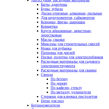
Аксессуары, расходные материалы
Биты, адаптеры
Буры, зубила
Диски отрезные, алмазные, пильные
Для шуруповертов, гайковертов
Коронки, фрезы, шарошки
Корщетки
Круги абразивные, зачистные,
лепестковые
Масла, смазки
Миксеры для строительных смесей
Ножи для рубанка
Патроны для дрелей
Пилки, полотна для электролобзиков
Расходные материалы для садового
электроинструмента
Расходные материалы для сварки
Сверла
По бетону
По дереву
По кафелю, стеклу
По металлу, удлинители
Стержни для клеевых пистолетов
Цепи для пил
Бетоносмесители