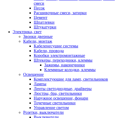
смеси
Песок
Расшивочные смеси, затирки
Цемент
Шпатлевки
Штукатурки
Электрика, свет
Звонки дверные
Кабели, монтаж
Кабеленесущие системы
Кабели, провода
Коробки электромонтажные
Штекеры, переходники, клеммы
Зажимы, наконечники
Клеммные колодки, клеммы
Освещение
Комплектующие для ламп, светильников
Лампы
Ленты светодиодные, драйверы
Люстры, бра, светильники
Наружное освещение, фонари
Точечные светильники
Управление светом
Розетки, выключатели
Выключатели