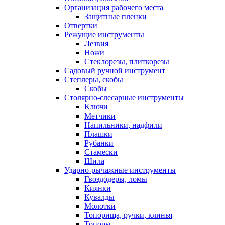
Организация рабочего места
Защитные пленки
Отвертки
Режущие инструменты
Лезвия
Ножи
Стеклорезы, плиткорезы
Садовый ручной инструмент
Степлеры, скобы
Скобы
Столярно-слесарные инструменты
Ключи
Метчики
Напильники, надфили
Плашки
Рубанки
Стамески
Шила
Ударно-рычажные инструменты
Гвоздодеры, ломы
Киянки
Кувалды
Молотки
Топорища, ручки, клинья
Топоры