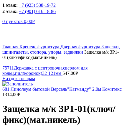
1 этаж:
+7 (923) 538-19-72
2 этаж:
+7 (901) 616-18-86
0
пунктов
0,00
Р
Увеличить
Главная
Крепеж, фурнитура
Дверная фурнитура
Защелки,
шпингалеты, стопора, упоры, задвижки
Защелка м/к ЗР1-
01(ключ/фикс)(мат.никель)
75711Державка с центровочн.сверлом для
кольц.пил(коронок)32-121мм
547,00
Р
Назад к товарам
681 Линолеум бытовой Версаль"Катманду" 2,0м Комитекс
1314,00
Р
Защелка м/к ЗР1-01(ключ/
фикс)(мат.никель)