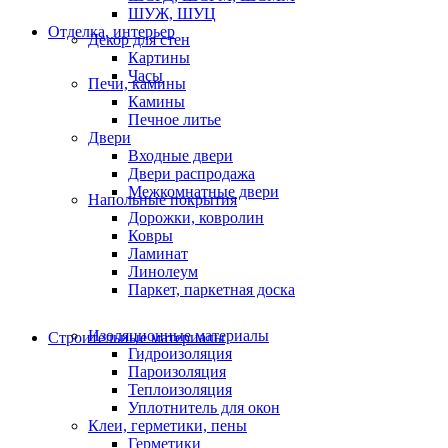
ШУЖ, ШУЦ
Отделка, интерьер
Декор для стен
Картины
Часы
Печи, камины
Камины
Печное литье
Двери
Входные двери
Двери распродажа
Межкомнатные двери
Напольные покрытия
Дорожки, ковролин
Ковры
Ламинат
Линолеум
Паркет, паркетная доска
Изоляционные материалы
Строительные материалы
Гидроизоляция
Пароизоляция
Теплоизоляция
Уплотнитель для окон
Клеи, герметики, пены
Герметики