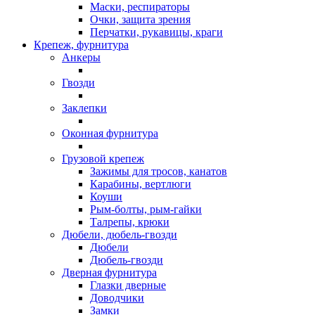
Маски, респираторы
Очки, защита зрения
Перчатки, рукавицы, краги
Крепеж, фурнитура
Анкеры
Гвозди
Заклепки
Оконная фурнитура
Грузовой крепеж
Зажимы для тросов, канатов
Карабины, вертлюги
Коуши
Рым-болты, рым-гайки
Талрепы, крюки
Дюбели, дюбель-гвозди
Дюбели
Дюбель-гвозди
Дверная фурнитура
Глазки дверные
Доводчики
Замки