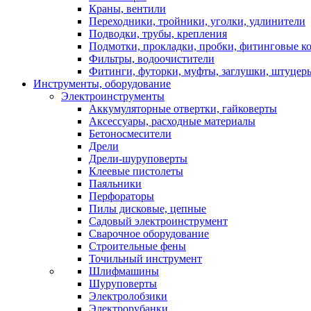
Краны, вентили
Переходники, тройники, уголки, удлинители
Подводки, трубы, крепления
Подмотки, прокладки, пробки, фитинговые к
Фильтры, водоочистители
Фитинги, футорки, муфты, заглушки, штуцер
Инструменты, оборудование
Электроинструменты
Аккумуляторные отвертки, гайковерты
Аксессуары, расходные материалы
Бетоносмесители
Дрели
Дрели-шуруповерты
Клеевые пистолеты
Паяльники
Перфораторы
Пилы дисковые, цепные
Садовый электроинструмент
Сварочное оборудование
Строительные фены
Точильный инструмент
Шлифмашины
Шуруповерты
Электролобзики
Электрорубанки