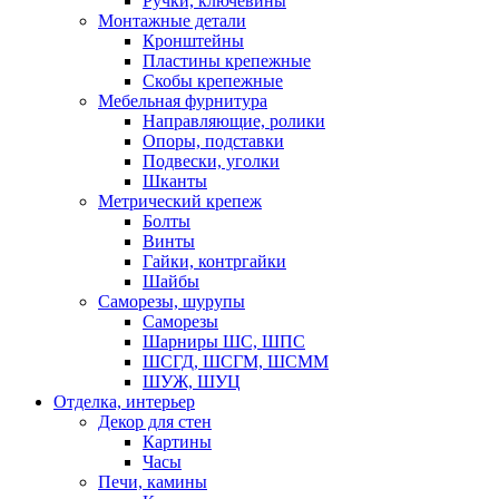
Ручки, ключевины
Монтажные детали
Кронштейны
Пластины крепежные
Скобы крепежные
Мебельная фурнитура
Направляющие, ролики
Опоры, подставки
Подвески, уголки
Шканты
Метрический крепеж
Болты
Винты
Гайки, контргайки
Шайбы
Саморезы, шурупы
Саморезы
Шарниры ШС, ШПС
ШСГД, ШСГМ, ШСММ
ШУЖ, ШУЦ
Отделка, интерьер
Декор для стен
Картины
Часы
Печи, камины