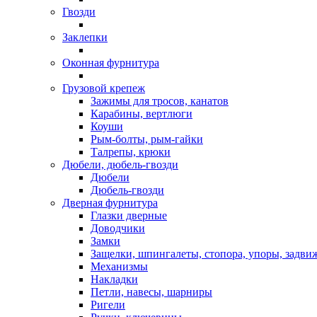
Гвозди
Заклепки
Оконная фурнитура
Грузовой крепеж
Зажимы для тросов, канатов
Карабины, вертлюги
Коуши
Рым-болты, рым-гайки
Талрепы, крюки
Дюбели, дюбель-гвозди
Дюбели
Дюбель-гвозди
Дверная фурнитура
Глазки дверные
Доводчики
Замки
Защелки, шпингалеты, стопора, упоры, задви
Механизмы
Накладки
Петли, навесы, шарниры
Ригели