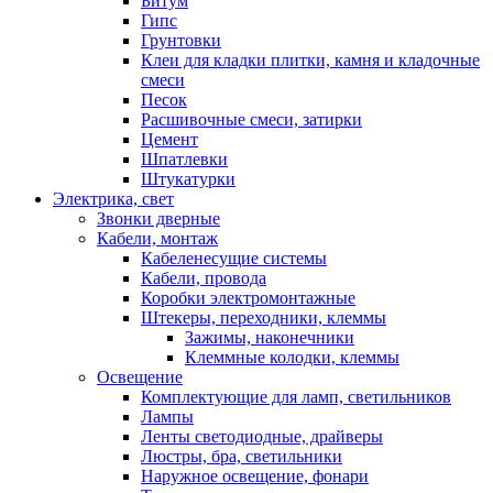
Битум
Гипс
Грунтовки
Клеи для кладки плитки, камня и кладочные
смеси
Песок
Расшивочные смеси, затирки
Цемент
Шпатлевки
Штукатурки
Электрика, свет
Звонки дверные
Кабели, монтаж
Кабеленесущие системы
Кабели, провода
Коробки электромонтажные
Штекеры, переходники, клеммы
Зажимы, наконечники
Клеммные колодки, клеммы
Освещение
Комплектующие для ламп, светильников
Лампы
Ленты светодиодные, драйверы
Люстры, бра, светильники
Наружное освещение, фонари