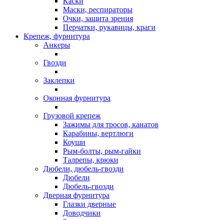
Каски
Маски, респираторы
Очки, защита зрения
Перчатки, рукавицы, краги
Крепеж, фурнитура
Анкеры
Гвозди
Заклепки
Оконная фурнитура
Грузовой крепеж
Зажимы для тросов, канатов
Карабины, вертлюги
Коуши
Рым-болты, рым-гайки
Талрепы, крюки
Дюбели, дюбель-гвозди
Дюбели
Дюбель-гвозди
Дверная фурнитура
Глазки дверные
Доводчики