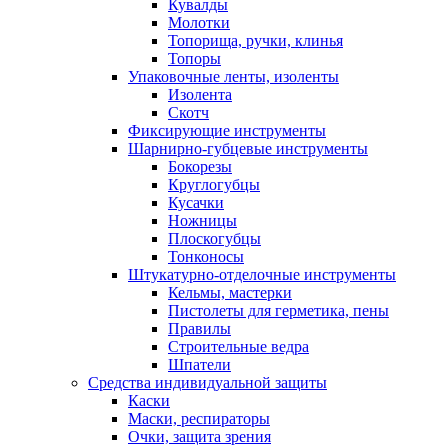
Кувалды
Молотки
Топорища, ручки, клинья
Топоры
Упаковочные ленты, изоленты
Изолента
Скотч
Фиксирующие инструменты
Шарнирно-губцевые инструменты
Бокорезы
Круглогубцы
Кусачки
Ножницы
Плоскогубцы
Тонконосы
Штукатурно-отделочные инструменты
Кельмы, мастерки
Пистолеты для герметика, пены
Правилы
Строительные ведра
Шпатели
Средства индивидуальной защиты
Каски
Маски, респираторы
Очки, защита зрения