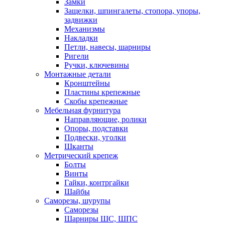
Замки
Защелки, шпингалеты, стопора, упоры,
задвижки
Механизмы
Накладки
Петли, навесы, шарниры
Ригели
Ручки, ключевины
Монтажные детали
Кронштейны
Пластины крепежные
Скобы крепежные
Мебельная фурнитура
Направляющие, ролики
Опоры, подставки
Подвески, уголки
Шканты
Метрический крепеж
Болты
Винты
Гайки, контргайки
Шайбы
Саморезы, шурупы
Саморезы
Шарниры ШС, ШПС