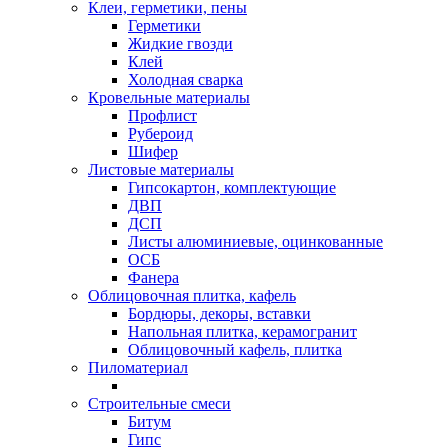
Клеи, герметики, пены
Герметики
Жидкие гвозди
Клей
Холодная сварка
Кровельные материалы
Профлист
Рубероид
Шифер
Листовые материалы
Гипсокартон, комплектующие
ДВП
ДСП
Листы алюминиевые, оцинкованные
ОСБ
Фанера
Облицовочная плитка, кафель
Бордюры, декоры, вставки
Напольная плитка, керамогранит
Облицовочный кафель, плитка
Пиломатериал
Строительные смеси
Битум
Гипс