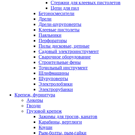
Стержни для клеевых пистолетов
Цепи для пил
Бетоносмесители
Дрели
Дрели-шуруповерты
Клеевые пистолеты
Паяльники
Перфораторы
Пилы дисковые, цепные
Садовый электроинструмент
Сварочное оборудование
Строительные фены
Точильный инструмент
Шлифмашины
Шуруповерты
Электролобзики
Электрорубанки
Крепеж, фурнитура
Анкеры
Гвозди
Грузовой крепеж
Зажимы для тросов, канатов
Карабины, вертлюги
Коуши
Рым-болты, рым-гайки