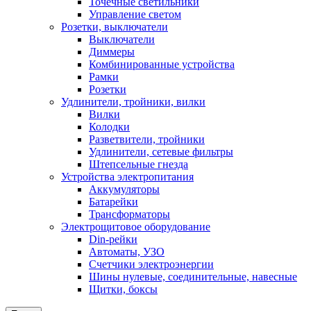
Точечные светильники
Управление светом
Розетки, выключатели
Выключатели
Диммеры
Комбинированные устройства
Рамки
Розетки
Удлинители, тройники, вилки
Вилки
Колодки
Разветвители, тройники
Удлинители, сетевые фильтры
Штепсельные гнезда
Устройства электропитания
Аккумуляторы
Батарейки
Трансформаторы
Электрощитовое оборудование
Din-рейки
Автоматы, УЗО
Счетчики электроэнергии
Шины нулевые, соединительные, навесные
Щитки, боксы