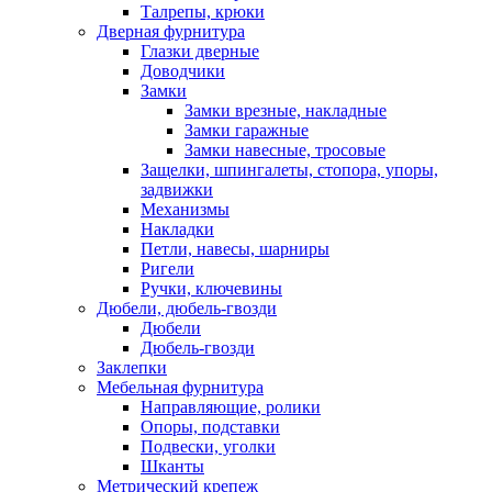
Талрепы, крюки
Дверная фурнитура
Глазки дверные
Доводчики
Замки
Замки врезные, накладные
Замки гаражные
Замки навесные, тросовые
Защелки, шпингалеты, стопора, упоры,
задвижки
Механизмы
Накладки
Петли, навесы, шарниры
Ригели
Ручки, ключевины
Дюбели, дюбель-гвозди
Дюбели
Дюбель-гвозди
Заклепки
Мебельная фурнитура
Направляющие, ролики
Опоры, подставки
Подвески, уголки
Шканты
Метрический крепеж