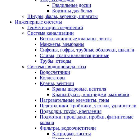
Гладильные доски
Корзины для белья
Шнуры, фалы, веревки, шпагаты
Инженерные системы
Герметизация соединений
Система канализации
Вентиляционные клапаны, зонты
Манжеты, мембраны
Сифоны, гофры, трубные оболочки, шланги
Сливы, трапы канализационные
Трубы, отводы
Системы водопровода, газа
Водосчетчики
Коллекторы
Краны, вентили
Краны шаровые, вентиля
Краны-буксы, картриджи, маховики
Нагревательные элементы, тэны
Переходники, тройники, уголки, удлинители
Подводки, трубы, крепления
Подмотки, прокладки, пробки, фитинговые
кольца
Фильтры, водоочистители
Катриджи, касеты