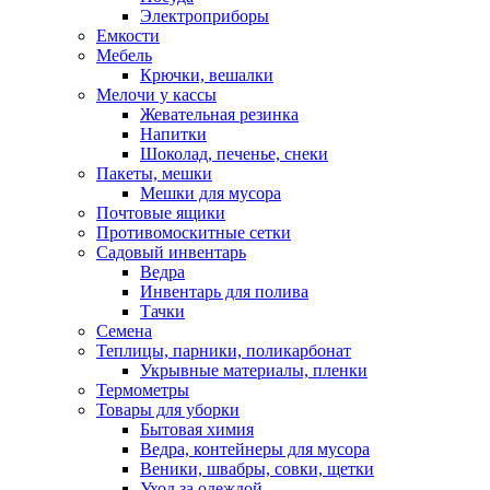
Электроприборы
Емкости
Мебель
Крючки, вешалки
Мелочи у кассы
Жевательная резинка
Напитки
Шоколад, печенье, снеки
Пакеты, мешки
Мешки для мусора
Почтовые ящики
Противомоскитные сетки
Садовый инвентарь
Ведра
Инвентарь для полива
Тачки
Семена
Теплицы, парники, поликарбонат
Укрывные материалы, пленки
Термометры
Товары для уборки
Бытовая химия
Ведра, контейнеры для мусора
Веники, швабры, совки, щетки
Уход за одеждой