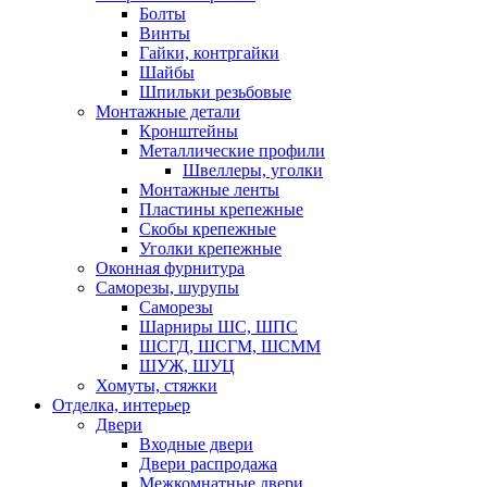
Болты
Винты
Гайки, контргайки
Шайбы
Шпильки резьбовые
Монтажные детали
Кронштейны
Металлические профили
Швеллеры, уголки
Монтажные ленты
Пластины крепежные
Скобы крепежные
Уголки крепежные
Оконная фурнитура
Саморезы, шурупы
Саморезы
Шарниры ШС, ШПС
ШСГД, ШСГМ, ШСММ
ШУЖ, ШУЦ
Хомуты, стяжки
Отделка, интерьер
Двери
Входные двери
Двери распродажа
Межкомнатные двери