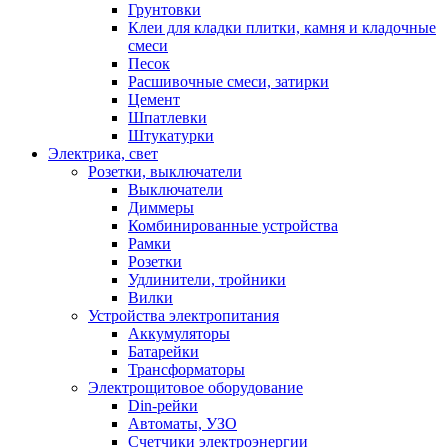
Грунтовки
Клеи для кладки плитки, камня и кладочные
смеси
Песок
Расшивочные смеси, затирки
Цемент
Шпатлевки
Штукатурки
Электрика, свет
Розетки, выключатели
Выключатели
Диммеры
Комбинированные устройства
Рамки
Розетки
Удлинители, тройники
Вилки
Устройства электропитания
Аккумуляторы
Батарейки
Трансформаторы
Электрощитовое оборудование
Din-рейки
Автоматы, УЗО
Счетчики электроэнергии