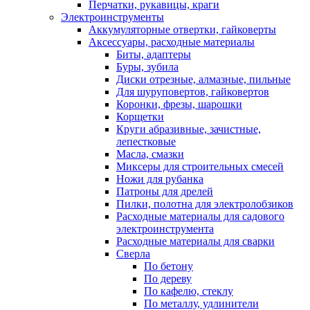
Перчатки, рукавицы, краги
Электроинструменты
Аккумуляторные отвертки, гайковерты
Аксессуары, расходные материалы
Биты, адаптеры
Буры, зубила
Диски отрезные, алмазные, пильные
Для шуруповертов, гайковертов
Коронки, фрезы, шарошки
Корщетки
Круги абразивные, зачистные,
лепестковые
Масла, смазки
Миксеры для строительных смесей
Ножи для рубанка
Патроны для дрелей
Пилки, полотна для электролобзиков
Расходные материалы для садового
электроинструмента
Расходные материалы для сварки
Сверла
По бетону
По дереву
По кафелю, стеклу
По металлу, удлинители