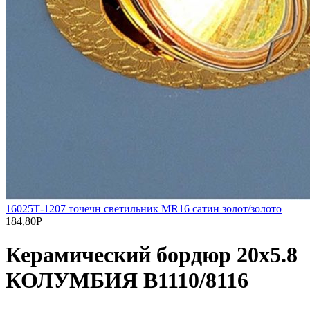
16025Т-1207 точечн светильник МR16 сатин золот/золото
184,80
Р
Керамический бордюр 20х5.8
КОЛУМБИЯ В1110/8116