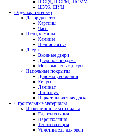
ШСГД, ШСГМ, ШСММ
ШУЖ, ШУЦ
Отделка, интерьер
Декор для стен
Картины
Часы
Печи, камины
Камины
Печное литье
Двери
Входные двери
Двери распродажа
Межкомнатные двери
Напольные покрытия
Дорожки, ковролин
Ковры
Ламинат
Линолеум
Паркет, паркетная доска
Строительные материалы
Изоляционные материалы
Гидроизоляция
Пароизоляция
Теплоизоляция
Уплотнитель для окон