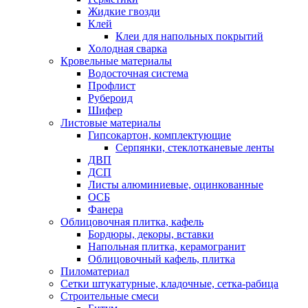
Жидкие гвозди
Клей
Клеи для напольных покрытий
Холодная сварка
Кровельные материалы
Водосточная система
Профлист
Рубероид
Шифер
Листовые материалы
Гипсокартон, комплектующие
Серпянки, стеклотканевые ленты
ДВП
ДСП
Листы алюминиевые, оцинкованные
ОСБ
Фанера
Облицовочная плитка, кафель
Бордюры, декоры, вставки
Напольная плитка, керамогранит
Облицовочный кафель, плитка
Пиломатериал
Сетки штукатурные, кладочные, сетка-рабица
Строительные смеси