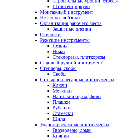
Строительные уровни, отвесы
Штангенциркули
Монтажный инструмент
Ножовки, лобзики
Организация рабочего места
Защитные пленки
Отвертки
Режущие инструменты
Лезвия
Ножи
Стеклорезы, плиткорезы
Садовый ручной инструмент
Степлеры, скобы
Скобы
Столярно-слесарные инструменты
Ключи
Метчики
Напильники, надфили
Плашки
Рубанки
Стамески
Шила
Ударно-рычажные инструменты
Гвоздодеры, ломы
Киянки