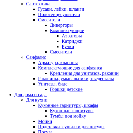
Сантехника
Гусаки, лейки, шланги
Полотенцесушители
Смесители
Диверторы
Комплектующие
Аэраторы
Катриджи
Ручки
Смесители
Санфаянс
Арматура, клапаны
Комплектующие для санфаянса
Крепления для унитазов, раковин
Раковины, умывальники, пьедесталы
Унитазы, биде
Горшки детские
Для дома и сада
Для кухни
Кухонные гарнитуры, шкафы
Кухонные гарнитуры
Тумбы под мойку
Мойки
Подставки, сушилки для посуды
Посуда