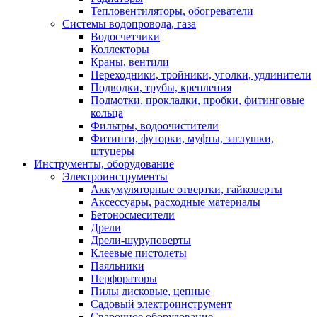
Тепловентиляторы, обогреватели
Системы водопровода, газа
Водосчетчики
Коллекторы
Краны, вентили
Переходники, тройники, уголки, удлинители
Подводки, трубы, крепления
Подмотки, прокладки, пробки, фитинговые
кольца
Фильтры, водоочистители
Фитинги, футорки, муфты, заглушки,
штуцеры
Инструменты, оборудование
Электроинструменты
Аккумуляторные отвертки, гайковерты
Аксессуары, расходные материалы
Бетоносмесители
Дрели
Дрели-шуруповерты
Клеевые пистолеты
Паяльники
Перфораторы
Пилы дисковые, цепные
Садовый электроинструмент
Сварочное оборудование