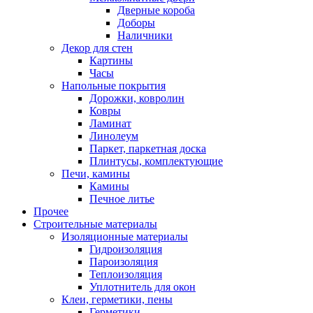
Дверные короба
Доборы
Наличники
Декор для стен
Картины
Часы
Напольные покрытия
Дорожки, ковролин
Ковры
Ламинат
Линолеум
Паркет, паркетная доска
Плинтусы, комплектующие
Печи, камины
Камины
Печное литье
Прочее
Строительные материалы
Изоляционные материалы
Гидроизоляция
Пароизоляция
Теплоизоляция
Уплотнитель для окон
Клеи, герметики, пены
Герметики