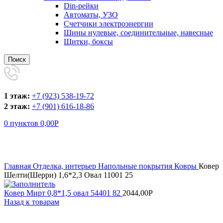
Din-рейки
Автоматы, УЗО
Счетчики электроэнергии
Шины нулевые, соединительные, навесные
Щитки, боксы
Поиск
1 этаж:
+7 (923) 538-19-72
2 этаж:
+7 (901) 616-18-86
0
пунктов
0,00
Р
Увеличить
Главная
Отделка, интерьер
Напольные покрытия
Ковры
Ковер
Шелти(Шерри) 1,6*2,3 Овал 11001 25
Ковер Мирт 0,8*1,5 овал 54401 82
2044,00
Р
Назад к товарам