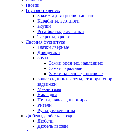
Гвозди
Грузовой крепеж
Зажимы для тросов, канатов
Карабины, вертлюги
Коуши
Рым-болты, рым-гайки
Талрепы, крюки
Дверная фурнитура
Глазки дверные
Доводчики
Замки
Замки врезные, накладные
Замки гаражные
Замки навесные, тросовые
Защелки, шпингалеты, стопора, упоры,
задвижки
Механизмы
Накладки
Петли, навесы, шарниры
Ригели
Ручки, ключевины
Дюбели, дюбель-гвозди
Дюбели
Дюбель-гвозди