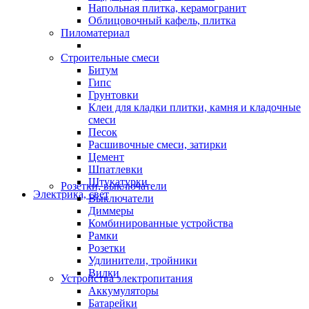
Напольная плитка, керамогранит
Облицовочный кафель, плитка
Пиломатериал
Строительные смеси
Битум
Гипс
Грунтовки
Клеи для кладки плитки, камня и кладочные
смеси
Песок
Расшивочные смеси, затирки
Цемент
Шпатлевки
Штукатурки
Розетки, выключатели
Электрика, свет
Выключатели
Диммеры
Комбинированные устройства
Рамки
Розетки
Удлинители, тройники
Вилки
Устройства электропитания
Аккумуляторы
Батарейки