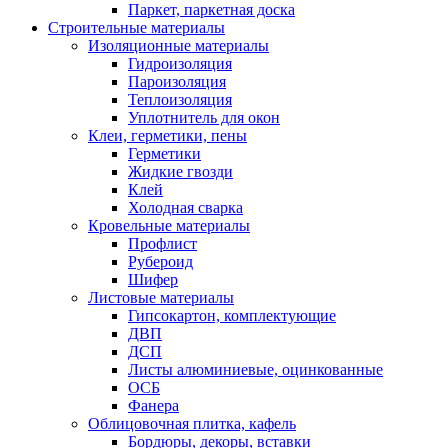
Паркет, паркетная доска
Строительные материалы
Изоляционные материалы
Гидроизоляция
Пароизоляция
Теплоизоляция
Уплотнитель для окон
Клеи, герметики, пены
Герметики
Жидкие гвозди
Клей
Холодная сварка
Кровельные материалы
Профлист
Рубероид
Шифер
Листовые материалы
Гипсокартон, комплектующие
ДВП
ДСП
Листы алюминиевые, оцинкованные
ОСБ
Фанера
Облицовочная плитка, кафель
Бордюры, декоры, вставки