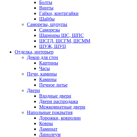
Болты
Винты
Гайки, контргайки
Шайбы
Саморезы, шурупы
Саморезы
Шарниры ШС, ШПС
ШСГД, ШСГМ, ШСММ
ШУЖ, ШУЦ
Отделка, интерьер
Декор для стен
Картины
Часы
Печи, камины
Камины
Печное литье
Двери
Входные двери
Двери распродажа
Межкомнатные двери
Напольные покрытия
Дорожки, ковролин
Ковры
Ламинат
Линолеум