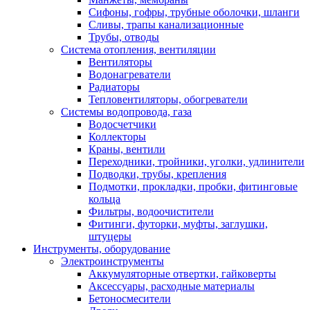
Сифоны, гофры, трубные оболочки, шланги
Сливы, трапы канализационные
Трубы, отводы
Система отопления, вентиляции
Вентиляторы
Водонагреватели
Радиаторы
Тепловентиляторы, обогреватели
Системы водопровода, газа
Водосчетчики
Коллекторы
Краны, вентили
Переходники, тройники, уголки, удлинители
Подводки, трубы, крепления
Подмотки, прокладки, пробки, фитинговые
кольца
Фильтры, водоочистители
Фитинги, футорки, муфты, заглушки,
штуцеры
Инструменты, оборудование
Электроинструменты
Аккумуляторные отвертки, гайковерты
Аксессуары, расходные материалы
Бетоносмесители