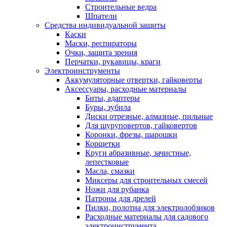
Строительные ведра
Шпатели
Средства индивидуальной защиты
Каски
Маски, респираторы
Очки, защита зрения
Перчатки, рукавицы, краги
Электроинструменты
Аккумуляторные отвертки, гайковерты
Аксессуары, расходные материалы
Биты, адаптеры
Буры, зубила
Диски отрезные, алмазные, пильные
Для шуруповертов, гайковертов
Коронки, фрезы, шарошки
Корщетки
Круги абразивные, зачистные,
лепестковые
Масла, смазки
Миксеры для строительных смесей
Ножи для рубанка
Патроны для дрелей
Пилки, полотна для электролобзиков
Расходные материалы для садового
электроинструмента