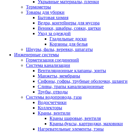
Укрывные материалы, пленки
Термометры
Товары для уборки
Бытовая химия
Ведра, контейнеры для мусора
Веники, швабры, совки, щетки
Уход за одеждой
Гладильные доски
Корзины для белья
Шнуры, фалы, веревки, шпагаты
Инженерные системы
Герметизация соединений
Система канализации
Вентиляционные клапаны, зонты
Манжеты, мембраны
Сифоны, гофры, трубные оболочки, шланги
Сливы, трапы канализационные
Трубы, отводы
Системы водопровода, газа
Водосчетчики
Коллекторы
Краны, вентили
Краны шаровые, вентиля
Краны-буксы, картриджи, маховики
Нагревательные элементы, тэны