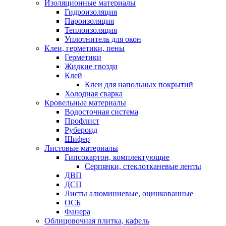
Изоляционные материалы
Гидроизоляция
Пароизоляция
Теплоизоляция
Уплотнитель для окон
Клеи, герметики, пены
Герметики
Жидкие гвозди
Клей
Клеи для напольных покрытий
Холодная сварка
Кровельные материалы
Водосточная система
Профлист
Рубероид
Шифер
Листовые материалы
Гипсокартон, комплектующие
Серпянки, стеклотканевые ленты
ДВП
ДСП
Листы алюминиевые, оцинкованные
ОСБ
Фанера
Облицовочная плитка, кафель