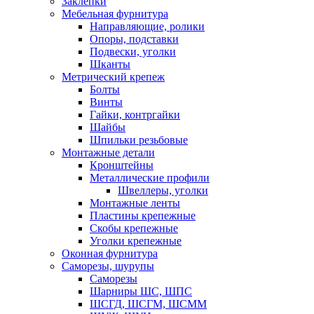
Заклепки
Мебельная фурнитура
Направляющие, ролики
Опоры, подставки
Подвески, уголки
Шканты
Метрический крепеж
Болты
Винты
Гайки, контргайки
Шайбы
Шпильки резьбовые
Монтажные детали
Кронштейны
Металлические профили
Швеллеры, уголки
Монтажные ленты
Пластины крепежные
Скобы крепежные
Уголки крепежные
Оконная фурнитура
Саморезы, шурупы
Саморезы
Шарниры ШС, ШПС
ШСГД, ШСГМ, ШСММ