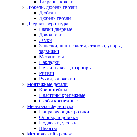
Талрепы, крюки
Дюбели, дюбель-гвозди
Дюбели
Дюбель-гвозди
Дверная фурнитура
Глазки дверные
Доводчики
Замки
Защелки, шпингалеты, стопора, упоры,
задвижки
Механизмы
Накладки
Петли, навесы, шарниры
Ригели
Ручки, ключевины
Монтажные детали
Кронштейны
Пластины крепежные
Скобы крепежные
Мебельная фурнитура
Направляющие, ролики
Опоры, подставки
Подвески, уголки
Шканты
Метрический крепеж