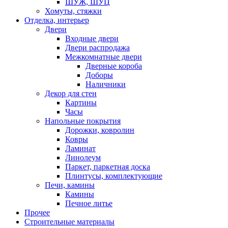
ШУЖ, ШУЦ
Хомуты, стяжки
Отделка, интерьер
Двери
Входные двери
Двери распродажа
Межкомнатные двери
Дверные короба
Доборы
Наличники
Декор для стен
Картины
Часы
Напольные покрытия
Дорожки, ковролин
Ковры
Ламинат
Линолеум
Паркет, паркетная доска
Плинтусы, комплектующие
Печи, камины
Камины
Печное литье
Прочее
Строительные материалы