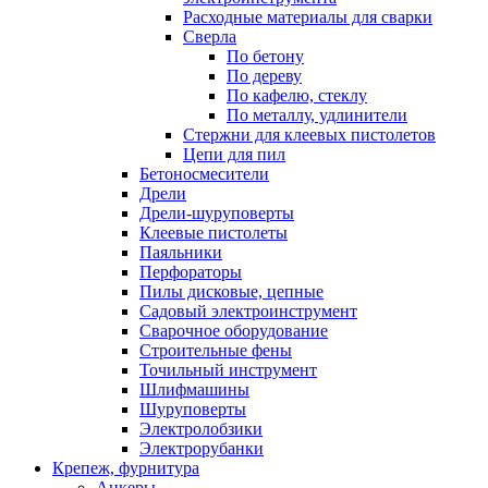
Расходные материалы для сварки
Сверла
По бетону
По дереву
По кафелю, стеклу
По металлу, удлинители
Стержни для клеевых пистолетов
Цепи для пил
Бетоносмесители
Дрели
Дрели-шуруповерты
Клеевые пистолеты
Паяльники
Перфораторы
Пилы дисковые, цепные
Садовый электроинструмент
Сварочное оборудование
Строительные фены
Точильный инструмент
Шлифмашины
Шуруповерты
Электролобзики
Электрорубанки
Крепеж, фурнитура
Анкеры