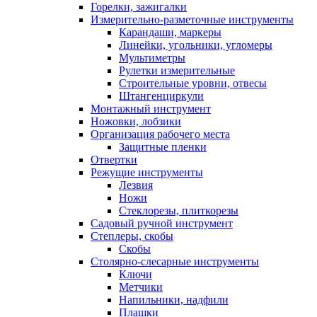
Горелки, зажигалки
Измерительно-разметочные инструменты
Карандаши, маркеры
Линейки, угольники, угломеры
Мультиметры
Рулетки измерительные
Строительные уровни, отвесы
Штангенциркули
Монтажный инструмент
Ножовки, лобзики
Организация рабочего места
Защитные пленки
Отвертки
Режущие инструменты
Лезвия
Ножи
Стеклорезы, плиткорезы
Садовый ручной инструмент
Степлеры, скобы
Скобы
Столярно-слесарные инструменты
Ключи
Метчики
Напильники, надфили
Плашки