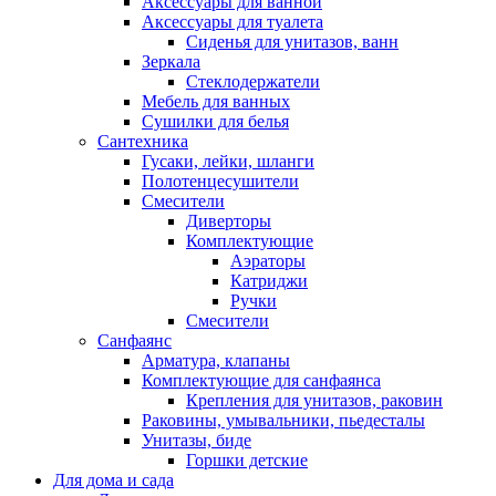
Аксессуары для ванной
Аксессуары для туалета
Сиденья для унитазов, ванн
Зеркала
Стеклодержатели
Мебель для ванных
Сушилки для белья
Сантехника
Гусаки, лейки, шланги
Полотенцесушители
Смесители
Диверторы
Комплектующие
Аэраторы
Катриджи
Ручки
Смесители
Санфаянс
Арматура, клапаны
Комплектующие для санфаянса
Крепления для унитазов, раковин
Раковины, умывальники, пьедесталы
Унитазы, биде
Горшки детские
Для дома и сада