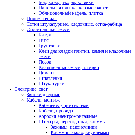
Бордюры, декоры, вставки
Напольная плитка, керамогранит
Облицовочный кафель, плитка
Пиломатериал
Сетки штукатурные, кладочные, сетка-рабица
Строительные смеси
Битум
Гипс
Грунтовки
Клеи для кладки плитки, камня и кладочные
смеси
Песок
Расшивочные смеси, затирки
Цемент
Шпатлевки
Штукатурки
Электрика, свет
Звонки дверные
Кабели, монтаж
Кабеленесущие системы
Кабели, провода
Коробки электромонтажные
Штекеры, переходники, клеммы
Зажимы, наконечники
Клеммные колодки, клеммы