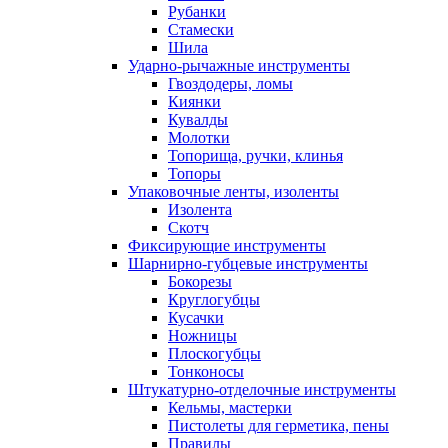
Рубанки
Стамески
Шила
Ударно-рычажные инструменты
Гвоздодеры, ломы
Киянки
Кувалды
Молотки
Топорища, ручки, клинья
Топоры
Упаковочные ленты, изоленты
Изолента
Скотч
Фиксирующие инструменты
Шарнирно-губцевые инструменты
Бокорезы
Круглогубцы
Кусачки
Ножницы
Плоскогубцы
Тонконосы
Штукатурно-отделочные инструменты
Кельмы, мастерки
Пистолеты для герметика, пены
Правилы