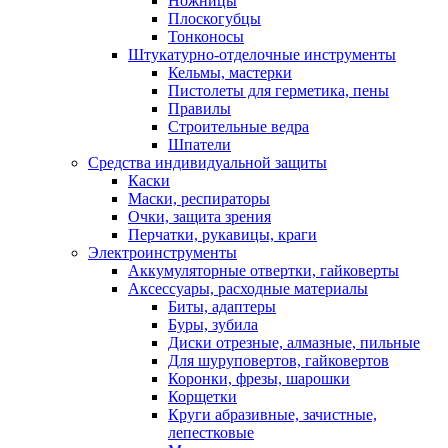
Ножницы
Плоскогубцы
Тонконосы
Штукатурно-отделочные инструменты
Кельмы, мастерки
Пистолеты для герметика, пены
Правилы
Строительные ведра
Шпатели
Средства индивидуальной защиты
Каски
Маски, респираторы
Очки, защита зрения
Перчатки, рукавицы, краги
Электроинструменты
Аккумуляторные отвертки, гайковерты
Аксессуары, расходные материалы
Биты, адаптеры
Буры, зубила
Диски отрезные, алмазные, пильные
Для шуруповертов, гайковертов
Коронки, фрезы, шарошки
Корщетки
Круги абразивные, зачистные,
лепестковые