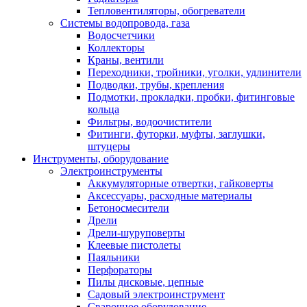
Тепловентиляторы, обогреватели
Системы водопровода, газа
Водосчетчики
Коллекторы
Краны, вентили
Переходники, тройники, уголки, удлинители
Подводки, трубы, крепления
Подмотки, прокладки, пробки, фитинговые
кольца
Фильтры, водоочистители
Фитинги, футорки, муфты, заглушки,
штуцеры
Инструменты, оборудование
Электроинструменты
Аккумуляторные отвертки, гайковерты
Аксессуары, расходные материалы
Бетоносмесители
Дрели
Дрели-шуруповерты
Клеевые пистолеты
Паяльники
Перфораторы
Пилы дисковые, цепные
Садовый электроинструмент
Сварочное оборудование