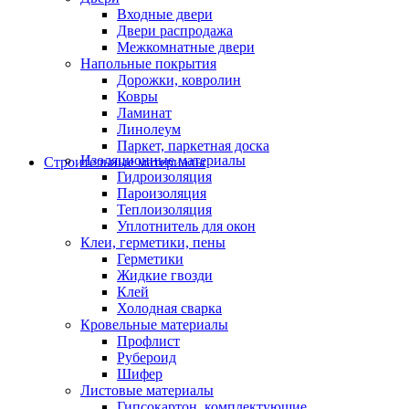
Входные двери
Двери распродажа
Межкомнатные двери
Напольные покрытия
Дорожки, ковролин
Ковры
Ламинат
Линолеум
Паркет, паркетная доска
Изоляционные материалы
Строительные материалы
Гидроизоляция
Пароизоляция
Теплоизоляция
Уплотнитель для окон
Клеи, герметики, пены
Герметики
Жидкие гвозди
Клей
Холодная сварка
Кровельные материалы
Профлист
Рубероид
Шифер
Листовые материалы
Гипсокартон, комплектующие