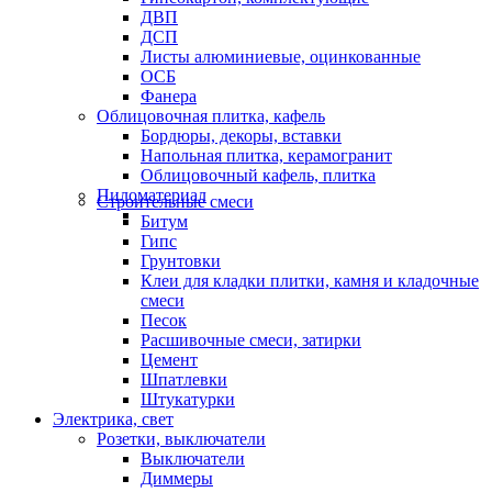
ДВП
ДСП
Листы алюминиевые, оцинкованные
ОСБ
Фанера
Облицовочная плитка, кафель
Бордюры, декоры, вставки
Напольная плитка, керамогранит
Облицовочный кафель, плитка
Пиломатериал
Строительные смеси
Битум
Гипс
Грунтовки
Клеи для кладки плитки, камня и кладочные
смеси
Песок
Расшивочные смеси, затирки
Цемент
Шпатлевки
Штукатурки
Электрика, свет
Розетки, выключатели
Выключатели
Диммеры