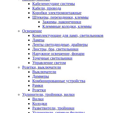
Кабеленесущие системы
Кабели, провода
Коробки электромонтажные
Штекеры, переходники, клеммы
Зажимы, наконечники
Клеммные колодки, клеммы
Освещение
Комплектующие для ламп, светильников
Лампы
Ленты светодиодные, драйверы
Люстры, бра, светильники
Наружное освещение, фонари
Точечные светильники
Управление светом
Розетки, выключатели
Выключатели
Диммеры
Комбинированные устройства
Рамки
Розетки
Удлинители, тройники, вилки
Вилки
Колодки
Разветвители, тройники
Удлинители, сетевые фильтры