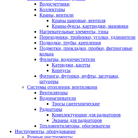
Водосчетчики
Коллекторы
Краны, вентили
Краны шаровые, вентиля
Краны-буксы, картриджи, маховики
Нагревательные элементы, тэны
Переходники, тройники, уголки, удлинители
Подводки, трубы, крепления
Подмотки, прокладки, пробки, фитинговые
кольца
Фильтры, водоочистители
Катриджи, касеты
Корпусы
Фитинги, футорки, муфты, заглушки,
штуцеры
Системы отопления, вентиляции
Вентиляторы
Водонагреватели
Тросы сантехнические
Радиаторы
Комплектующие для радиаторов
Экраны для радиаторов
Тепловентиляторы, обогреватели
Инструменты, оборудование
Ручные инструменты