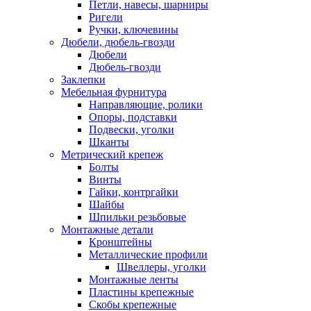
Петли, навесы, шарниры
Ригели
Ручки, ключевины
Дюбели, дюбель-гвозди
Дюбели
Дюбель-гвозди
Заклепки
Мебельная фурнитура
Направляющие, ролики
Опоры, подставки
Подвески, уголки
Шканты
Метрический крепеж
Болты
Винты
Гайки, контргайки
Шайбы
Шпильки резьбовые
Монтажные детали
Кронштейны
Металлические профили
Швеллеры, уголки
Монтажные ленты
Пластины крепежные
Скобы крепежные