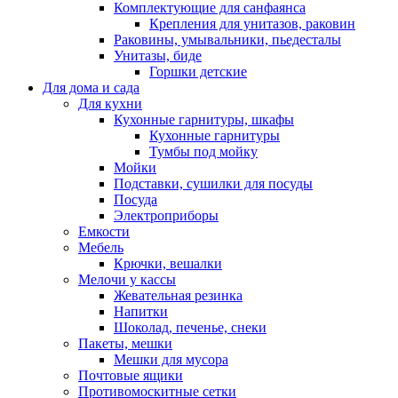
Комплектующие для санфаянса
Крепления для унитазов, раковин
Раковины, умывальники, пьедесталы
Унитазы, биде
Горшки детские
Для дома и сада
Для кухни
Кухонные гарнитуры, шкафы
Кухонные гарнитуры
Тумбы под мойку
Мойки
Подставки, сушилки для посуды
Посуда
Электроприборы
Емкости
Мебель
Крючки, вешалки
Мелочи у кассы
Жевательная резинка
Напитки
Шоколад, печенье, снеки
Пакеты, мешки
Мешки для мусора
Почтовые ящики
Противомоскитные сетки