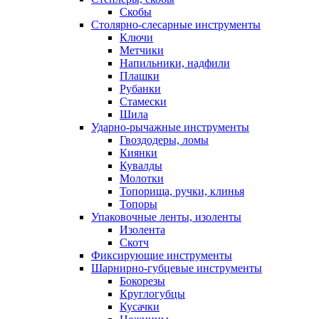
Скобы
Столярно-слесарные инструменты
Ключи
Метчики
Напильники, надфили
Плашки
Рубанки
Стамески
Шила
Ударно-рычажные инструменты
Гвоздодеры, ломы
Киянки
Кувалды
Молотки
Топорища, ручки, клинья
Топоры
Упаковочные ленты, изоленты
Изолента
Скотч
Фиксирующие инструменты
Шарнирно-губцевые инструменты
Бокорезы
Круглогубцы
Кусачки