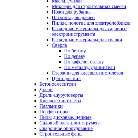
Масла, смазки
Миксеры для строительных смесей
Ножи для рубанка
Патроны для дрелей
Пилки, полотна для электролобзиков
Расходные материалы для садового
электроинструмента
Расходные материалы для сварки
Сверла
По бетону
По дереву
По кафелю, стеклу
По металлу, удлинители
Стержни для клеевых пистолетов
Цепи для пил
Бетоносмесители
Дрели
Дрели-шуруповерты
Клеевые пистолеты
Паяльники
Перфораторы
Пилы дисковые, цепные
Садовый электроинструмент
Сварочное оборудование
Строительные фены