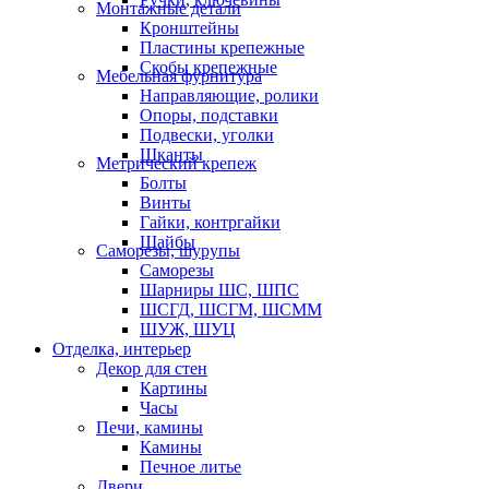
Монтажные детали
Кронштейны
Пластины крепежные
Скобы крепежные
Мебельная фурнитура
Направляющие, ролики
Опоры, подставки
Подвески, уголки
Шканты
Метрический крепеж
Болты
Винты
Гайки, контргайки
Шайбы
Саморезы, шурупы
Саморезы
Шарниры ШС, ШПС
ШСГД, ШСГМ, ШСММ
ШУЖ, ШУЦ
Отделка, интерьер
Декор для стен
Картины
Часы
Печи, камины
Камины
Печное литье
Двери