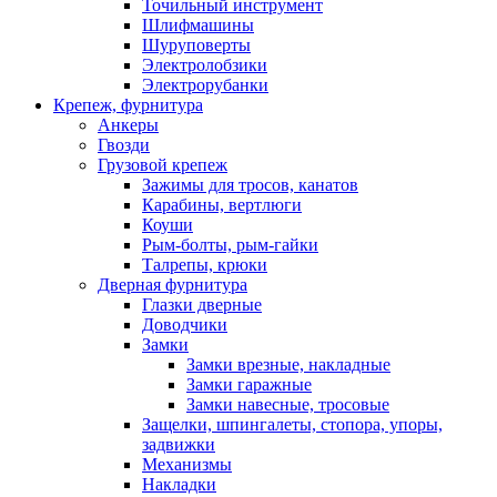
Точильный инструмент
Шлифмашины
Шуруповерты
Электролобзики
Электрорубанки
Крепеж, фурнитура
Анкеры
Гвозди
Грузовой крепеж
Зажимы для тросов, канатов
Карабины, вертлюги
Коуши
Рым-болты, рым-гайки
Талрепы, крюки
Дверная фурнитура
Глазки дверные
Доводчики
Замки
Замки врезные, накладные
Замки гаражные
Замки навесные, тросовые
Защелки, шпингалеты, стопора, упоры,
задвижки
Механизмы
Накладки