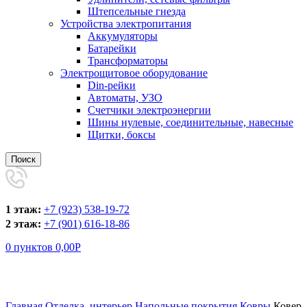
Штепсельные гнезда
Устройства электропитания
Аккумуляторы
Батарейки
Трансформаторы
Электрощитовое оборудование
Din-рейки
Автоматы, УЗО
Счетчики электроэнергии
Шины нулевые, соединительные, навесные
Щитки, боксы
Поиск
1 этаж:
+7 (923) 538-19-72
2 этаж:
+7 (901) 616-18-86
0
пунктов
0,00
Р
Увеличить
Главная
Отделка, интерьер
Напольные покрытия
Ковры
Ковер