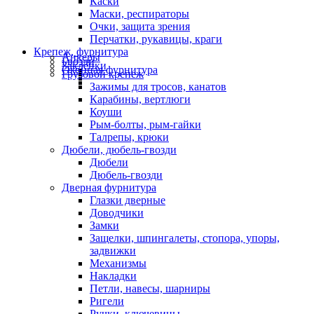
Каски
Маски, респираторы
Очки, защита зрения
Перчатки, рукавицы, краги
Крепеж, фурнитура
Анкеры
Гвозди
Заклепки
Оконная фурнитура
Грузовой крепеж
Зажимы для тросов, канатов
Карабины, вертлюги
Коуши
Рым-болты, рым-гайки
Талрепы, крюки
Дюбели, дюбель-гвозди
Дюбели
Дюбель-гвозди
Дверная фурнитура
Глазки дверные
Доводчики
Замки
Защелки, шпингалеты, стопора, упоры,
задвижки
Механизмы
Накладки
Петли, навесы, шарниры
Ригели
Ручки, ключевины