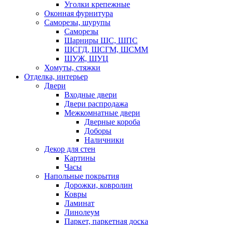
Уголки крепежные
Оконная фурнитура
Саморезы, шурупы
Саморезы
Шарниры ШС, ШПС
ШСГД, ШСГМ, ШСММ
ШУЖ, ШУЦ
Хомуты, стяжки
Отделка, интерьер
Двери
Входные двери
Двери распродажа
Межкомнатные двери
Дверные короба
Доборы
Наличники
Декор для стен
Картины
Часы
Напольные покрытия
Дорожки, ковролин
Ковры
Ламинат
Линолеум
Паркет, паркетная доска