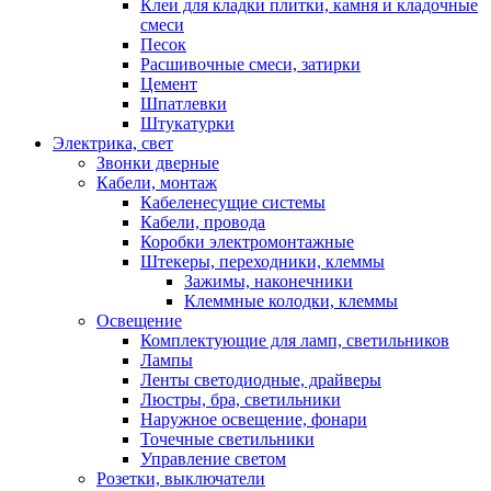
Клеи для кладки плитки, камня и кладочные
смеси
Песок
Расшивочные смеси, затирки
Цемент
Шпатлевки
Штукатурки
Электрика, свет
Звонки дверные
Кабели, монтаж
Кабеленесущие системы
Кабели, провода
Коробки электромонтажные
Штекеры, переходники, клеммы
Зажимы, наконечники
Клеммные колодки, клеммы
Освещение
Комплектующие для ламп, светильников
Лампы
Ленты светодиодные, драйверы
Люстры, бра, светильники
Наружное освещение, фонари
Точечные светильники
Управление светом
Розетки, выключатели