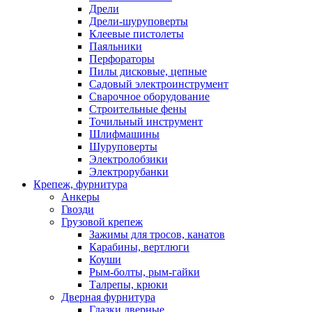
Дрели
Дрели-шуруповерты
Клеевые пистолеты
Паяльники
Перфораторы
Пилы дисковые, цепные
Садовый электроинструмент
Сварочное оборудование
Строительные фены
Точильный инструмент
Шлифмашины
Шуруповерты
Электролобзики
Электрорубанки
Крепеж, фурнитура
Анкеры
Гвозди
Грузовой крепеж
Зажимы для тросов, канатов
Карабины, вертлюги
Коуши
Рым-болты, рым-гайки
Талрепы, крюки
Дверная фурнитура
Глазки дверные