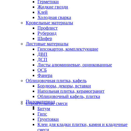
Герметики
Жидкие гвозди
Клей
Холодная сварка
Кровельные материалы
Профлист
Рубероид
Шифер
Листовые материалы
Гипсокартон, комплектующие
ДВП
ДСП
Листы алюминиевые, оцинкованные
ОСБ
Фанера
Облицовочная плитка, кафель
Бордюры, декоры, вставки
Напольная плитка, керамогранит
Облицовочный кафель, плитка
Пиломатериал
Строительные смеси
Битум
Гипс
Грунтовки
Клеи для кладки плитки, камня и кладочные
смеси