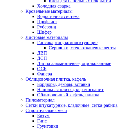
Клеи для напольных покрытий
Холодная сварка
Кровельные материалы
Водосточная система
Профлист
Рубероид
Шифер
Листовые материалы
Гипсокартон, комплектующие
Серпянки, стеклотканевые ленты
ДВП
ДСП
Листы алюминиевые, оцинкованные
ОСБ
Фанера
Облицовочная плитка, кафель
Бордюры, декоры, вставки
Напольная плитка, керамогранит
Облицовочный кафель, плитка
Пиломатериал
Сетки штукатурные, кладочные, сетка-рабица
Строительные смеси
Битум
Гипс
Грунтовки