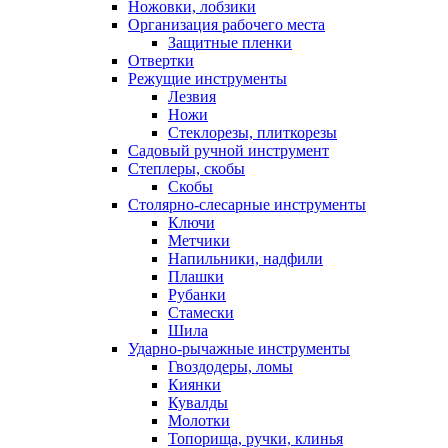
Ножовки, лобзики
Организация рабочего места
Защитные пленки
Отвертки
Режущие инструменты
Лезвия
Ножи
Стеклорезы, плиткорезы
Садовый ручной инструмент
Степлеры, скобы
Скобы
Столярно-слесарные инструменты
Ключи
Метчики
Напильники, надфили
Плашки
Рубанки
Стамески
Шила
Ударно-рычажные инструменты
Гвоздодеры, ломы
Киянки
Кувалды
Молотки
Топорища, ручки, клинья