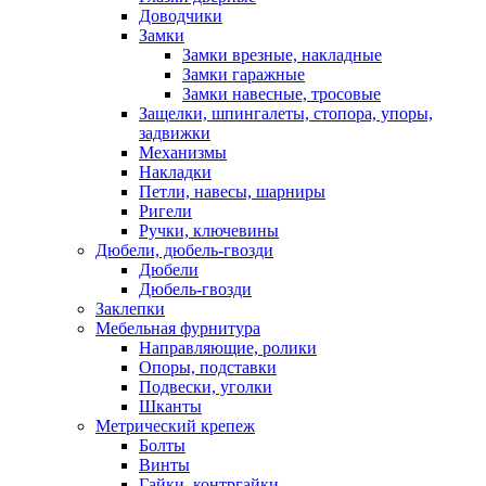
Доводчики
Замки
Замки врезные, накладные
Замки гаражные
Замки навесные, тросовые
Защелки, шпингалеты, стопора, упоры,
задвижки
Механизмы
Накладки
Петли, навесы, шарниры
Ригели
Ручки, ключевины
Дюбели, дюбель-гвозди
Дюбели
Дюбель-гвозди
Заклепки
Мебельная фурнитура
Направляющие, ролики
Опоры, подставки
Подвески, уголки
Шканты
Метрический крепеж
Болты
Винты
Гайки, контргайки