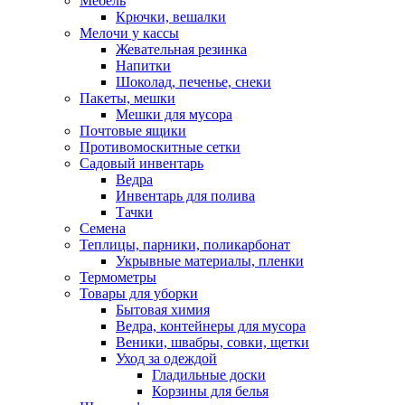
Мебель
Крючки, вешалки
Мелочи у кассы
Жевательная резинка
Напитки
Шоколад, печенье, снеки
Пакеты, мешки
Мешки для мусора
Почтовые ящики
Противомоскитные сетки
Садовый инвентарь
Ведра
Инвентарь для полива
Тачки
Семена
Теплицы, парники, поликарбонат
Укрывные материалы, пленки
Термометры
Товары для уборки
Бытовая химия
Ведра, контейнеры для мусора
Веники, швабры, совки, щетки
Уход за одеждой
Гладильные доски
Корзины для белья