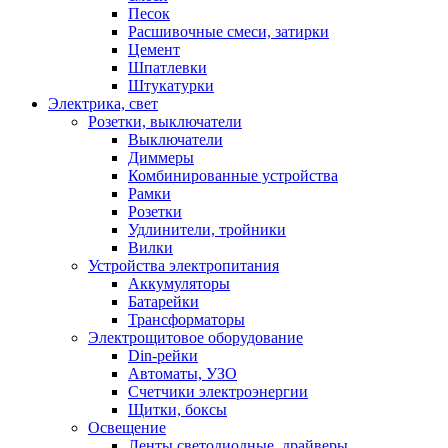
Песок
Расшивочные смеси, затирки
Цемент
Шпатлевки
Штукатурки
Электрика, свет
Розетки, выключатели
Выключатели
Диммеры
Комбинированные устройства
Рамки
Розетки
Удлинители, тройники
Вилки
Устройства электропитания
Аккумуляторы
Батарейки
Трансформаторы
Электрощитовое оборудование
Din-рейки
Автоматы, УЗО
Счетчики электроэнергии
Щитки, боксы
Освещение
Ленты светодиодные, драйверы