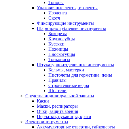
Топоры
Упаковочные ленты, изоленты
Изолента
Скотч
Фиксирующие инструменты
Шарнирно-губцевые инструменты
Бокорезы
Круглогубцы
Кусачки
Ножницы
Плоскогубцы
Тонконосы
Штукатурно-отделочные инструменты
Кельмы, мастерки
Пистолеты для герметика, пены
Правилы
Строительные ведра
Шпатели
Средства индивидуальной защиты
Каски
Маски, респираторы
Очки, защита зрения
Перчатки, рукавицы, краги
Электроинструменты
Аккумуляторные отвертки, гайковерты