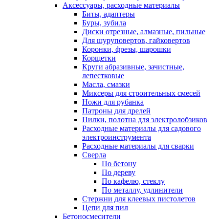
Аксессуары, расходные материалы
Биты, адаптеры
Буры, зубила
Диски отрезные, алмазные, пильные
Для шуруповертов, гайковертов
Коронки, фрезы, шарошки
Корщетки
Круги абразивные, зачистные,
лепестковые
Масла, смазки
Миксеры для строительных смесей
Ножи для рубанка
Патроны для дрелей
Пилки, полотна для электролобзиков
Расходные материалы для садового
электроинструмента
Расходные материалы для сварки
Сверла
По бетону
По дереву
По кафелю, стеклу
По металлу, удлинители
Стержни для клеевых пистолетов
Цепи для пил
Бетоносмесители