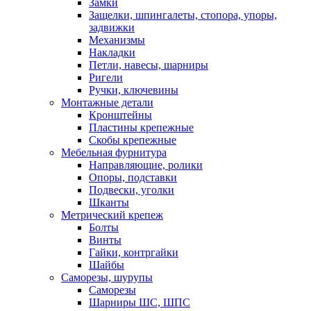
Замки
Защелки, шпингалеты, стопора, упоры,
задвижки
Механизмы
Накладки
Петли, навесы, шарниры
Ригели
Ручки, ключевины
Монтажные детали
Кронштейны
Пластины крепежные
Скобы крепежные
Мебельная фурнитура
Направляющие, ролики
Опоры, подставки
Подвески, уголки
Шканты
Метрический крепеж
Болты
Винты
Гайки, контргайки
Шайбы
Саморезы, шурупы
Саморезы
Шарниры ШС, ШПС