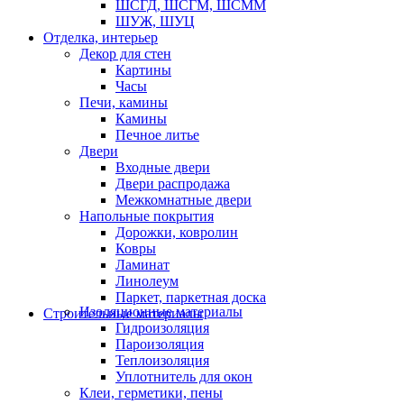
ШСГД, ШСГМ, ШСММ
ШУЖ, ШУЦ
Отделка, интерьер
Декор для стен
Картины
Часы
Печи, камины
Камины
Печное литье
Двери
Входные двери
Двери распродажа
Межкомнатные двери
Напольные покрытия
Дорожки, ковролин
Ковры
Ламинат
Линолеум
Паркет, паркетная доска
Изоляционные материалы
Строительные материалы
Гидроизоляция
Пароизоляция
Теплоизоляция
Уплотнитель для окон
Клеи, герметики, пены