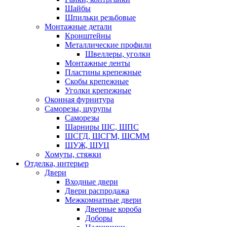
Шайбы
Шпильки резьбовые
Монтажные детали
Кронштейны
Металлические профили
Швеллеры, уголки
Монтажные ленты
Пластины крепежные
Скобы крепежные
Уголки крепежные
Оконная фурнитура
Саморезы, шурупы
Саморезы
Шарниры ШС, ШПС
ШСГД, ШСГМ, ШСММ
ШУЖ, ШУЦ
Хомуты, стяжки
Отделка, интерьер
Двери
Входные двери
Двери распродажа
Межкомнатные двери
Дверные короба
Доборы