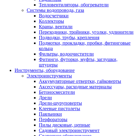
Тепловентиляторы, обогреватели
Системы водопровода, газа
Водосчетчики
Коллекторы
Краны, вентили
Переходники, тройники, уголки, удлинители
Подводки, трубы, крепления
Подмотки, прокладки, пробки, фитинговые
кольца
Фильтры, водоочистители
Фитинги, футорки, муфты, заглушки,
штуцеры
Инструменты, оборудование
Электроинструменты
Аккумуляторные отвертки, гайковерты
Аксессуары, расходные материалы
Бетоносмесители
Дрели
Дрели-шуруповерты
Клеевые пистолеты
Паяльники
Перфораторы
Пилы дисковые, цепные
Садовый электроинструмент
Сварочное оборудование