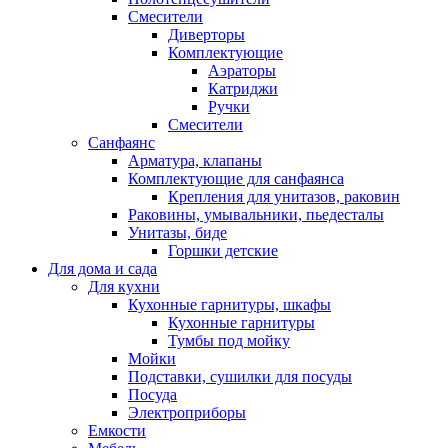
Смесители
Диверторы
Комплектующие
Аэраторы
Катриджи
Ручки
Смесители
Санфаянс
Арматура, клапаны
Комплектующие для санфаянса
Крепления для унитазов, раковин
Раковины, умывальники, пьедесталы
Унитазы, биде
Горшки детские
Для дома и сада
Для кухни
Кухонные гарнитуры, шкафы
Кухонные гарнитуры
Тумбы под мойку
Мойки
Подставки, сушилки для посуды
Посуда
Электроприборы
Емкости