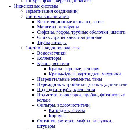
Шнуры, фалы, веревки, шпагаты
Инженерные системы
Герметизация соединений
Система канализации
Вентиляционные клапаны, зонты
Манжеты, мембраны
Сифоны, гофры, трубные оболочки, шланги
Сливы, трапы канализационные
Трубы, отводы
Системы водопровода, газа
Водосчетчики
Коллекторы
Краны, вентили
Краны шаровые, вентиля
Краны-буксы, картриджи, маховики
Нагревательные элементы, тэны
Переходники, тройники, уголки, удлинители
Подводки, трубы, крепления
Подмотки, прокладки, пробки, фитинговые
кольца
Фильтры, водоочистители
Катриджи, касеты
Корпусы
Фитинги, футорки, муфты, заглушки,
штуцеры