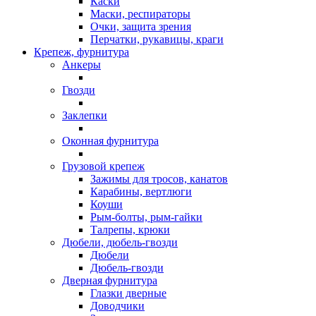
Каски
Маски, респираторы
Очки, защита зрения
Перчатки, рукавицы, краги
Крепеж, фурнитура
Анкеры
Гвозди
Заклепки
Оконная фурнитура
Грузовой крепеж
Зажимы для тросов, канатов
Карабины, вертлюги
Коуши
Рым-болты, рым-гайки
Талрепы, крюки
Дюбели, дюбель-гвозди
Дюбели
Дюбель-гвозди
Дверная фурнитура
Глазки дверные
Доводчики