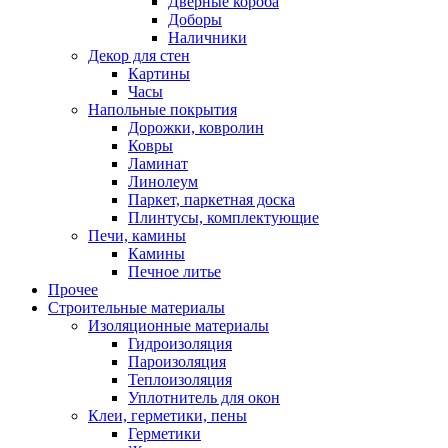
Дверные короба
Доборы
Наличники
Декор для стен
Картины
Часы
Напольные покрытия
Дорожки, ковролин
Ковры
Ламинат
Линолеум
Паркет, паркетная доска
Плинтусы, комплектующие
Печи, камины
Камины
Печное литье
Прочее
Строительные материалы
Изоляционные материалы
Гидроизоляция
Пароизоляция
Теплоизоляция
Уплотнитель для окон
Клеи, герметики, пены
Герметики