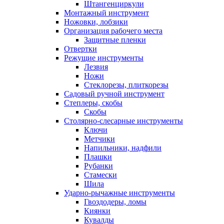
Штангенциркули
Монтажный инструмент
Ножовки, лобзики
Организация рабочего места
Защитные пленки
Отвертки
Режущие инструменты
Лезвия
Ножи
Стеклорезы, плиткорезы
Садовый ручной инструмент
Степлеры, скобы
Скобы
Столярно-слесарные инструменты
Ключи
Метчики
Напильники, надфили
Плашки
Рубанки
Стамески
Шила
Ударно-рычажные инструменты
Гвоздодеры, ломы
Киянки
Кувалды