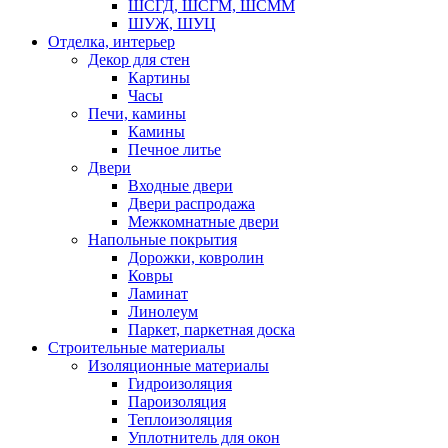
ШСГД, ШСГМ, ШСММ
ШУЖ, ШУЦ
Отделка, интерьер
Декор для стен
Картины
Часы
Печи, камины
Камины
Печное литье
Двери
Входные двери
Двери распродажа
Межкомнатные двери
Напольные покрытия
Дорожки, ковролин
Ковры
Ламинат
Линолеум
Паркет, паркетная доска
Строительные материалы
Изоляционные материалы
Гидроизоляция
Пароизоляция
Теплоизоляция
Уплотнитель для окон