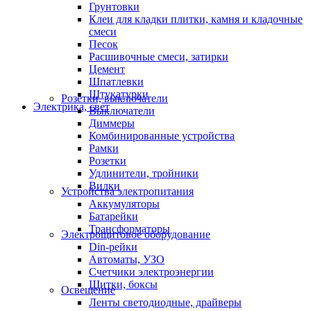
Грунтовки
Клеи для кладки плитки, камня и кладочные
смеси
Песок
Расшивочные смеси, затирки
Цемент
Шпатлевки
Штукатурки
Розетки, выключатели
Электрика, свет
Выключатели
Диммеры
Комбинированные устройства
Рамки
Розетки
Удлинители, тройники
Вилки
Устройства электропитания
Аккумуляторы
Батарейки
Трансформаторы
Электрощитовое оборудование
Din-рейки
Автоматы, УЗО
Счетчики электроэнергии
Щитки, боксы
Освещение
Ленты светодиодные, драйверы