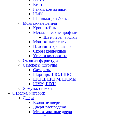
Винты
Гайки, контргайки
Шайбы
Шпильки резьбовые
Монтажные детали
Кронштейны
Металлические профили
Швеллеры, уголки
Монтажные ленты
Пластины крепежные
Скобы крепежные
Уголки крепежные
Оконная фурнитура
Саморезы, шурупы
Саморезы
Шарниры ШС, ШПС
ШСГД, ШСГМ, ШСММ
ШУЖ, ШУЦ
Хомуты, стяжки
Отделка, интерьер
Двери
Входные двери
Двери распродажа
Межкомнатные двери