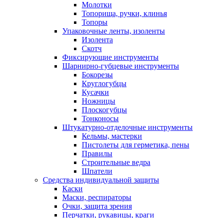
Молотки
Топорища, ручки, клинья
Топоры
Упаковочные ленты, изоленты
Изолента
Скотч
Фиксирующие инструменты
Шарнирно-губцевые инструменты
Бокорезы
Круглогубцы
Кусачки
Ножницы
Плоскогубцы
Тонконосы
Штукатурно-отделочные инструменты
Кельмы, мастерки
Пистолеты для герметика, пены
Правилы
Строительные ведра
Шпатели
Средства индивидуальной защиты
Каски
Маски, респираторы
Очки, защита зрения
Перчатки, рукавицы, краги