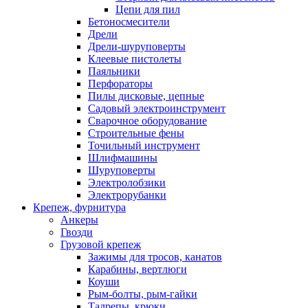
Цепи для пил
Бетоносмесители
Дрели
Дрели-шуруповерты
Клеевые пистолеты
Паяльники
Перфораторы
Пилы дисковые, цепные
Садовый электроинструмент
Сварочное оборудование
Строительные фены
Точильный инструмент
Шлифмашины
Шуруповерты
Электролобзики
Электрорубанки
Крепеж, фурнитура
Анкеры
Гвозди
Грузовой крепеж
Зажимы для тросов, канатов
Карабины, вертлюги
Коуши
Рым-болты, рым-гайки
Талрепы, крюки