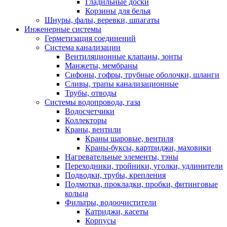
Гладильные доски
Корзины для белья
Шнуры, фалы, веревки, шпагаты
Инженерные системы
Герметизация соединений
Система канализации
Вентиляционные клапаны, зонты
Манжеты, мембраны
Сифоны, гофры, трубные оболочки, шланги
Сливы, трапы канализационные
Трубы, отводы
Системы водопровода, газа
Водосчетчики
Коллекторы
Краны, вентили
Краны шаровые, вентиля
Краны-буксы, картриджи, маховики
Нагревательные элементы, тэны
Переходники, тройники, уголки, удлинители
Подводки, трубы, крепления
Подмотки, прокладки, пробки, фитинговые
кольца
Фильтры, водоочистители
Катриджи, касеты
Корпусы