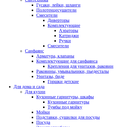
Гусаки, лейки, шланги
Полотенцесушители
Смесители
Диверторы
Комплектующие
Аэраторы
Катриджи
Ручки
Смесители
Санфаянс
Арматура, клапаны
Комплектующие для санфаянса
Крепления для унитазов, раковин
Раковины, умывальники, пьедесталы
Унитазы, биде
Горшки детские
Для дома и сада
Для кухни
Кухонные гарнитуры, шкафы
Кухонные гарнитуры
Тумбы под мойку
Мойки
Подставки, сушилки для посуды
Посуда