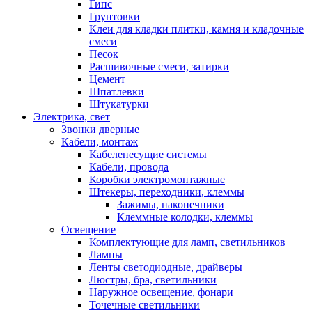
Гипс
Грунтовки
Клеи для кладки плитки, камня и кладочные
смеси
Песок
Расшивочные смеси, затирки
Цемент
Шпатлевки
Штукатурки
Электрика, свет
Звонки дверные
Кабели, монтаж
Кабеленесущие системы
Кабели, провода
Коробки электромонтажные
Штекеры, переходники, клеммы
Зажимы, наконечники
Клеммные колодки, клеммы
Освещение
Комплектующие для ламп, светильников
Лампы
Ленты светодиодные, драйверы
Люстры, бра, светильники
Наружное освещение, фонари
Точечные светильники