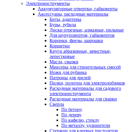
Электроинструменты
Аккумуляторные отвертки, гайковерты
Аксессуары, расходные материалы
Биты, адаптеры
Буры, зубила
Диски отрезные, алмазные, пильные
Для шуруповертов, гайковертов
Коронки, фрезы, шарошки
Корщетки
Круги абразивные, зачистные,
лепестковые
Масла, смазки
Миксеры для строительных смесей
Ножи для рубанка
Патроны для дрелей
Пилки, полотна для электролобзиков
Расходные материалы для садового
электроинструмента
Расходные материалы для сварки
Сверла
По бетону
По дереву
По кафелю, стеклу
По металлу, удлинители
Стержни для клеевых пистолетов