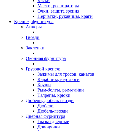
Каски
Маски, респираторы
Очки, защита зрения
Перчатки, рукавицы, краги
Крепеж, фурнитура
Анкеры
Гвозди
Заклепки
Оконная фурнитура
Грузовой крепеж
Зажимы для тросов, канатов
Карабины, вертлюги
Коуши
Рым-болты, рым-гайки
Талрепы, крюки
Дюбели, дюбель-гвозди
Дюбели
Дюбель-гвозди
Дверная фурнитура
Глазки дверные
Доводчики