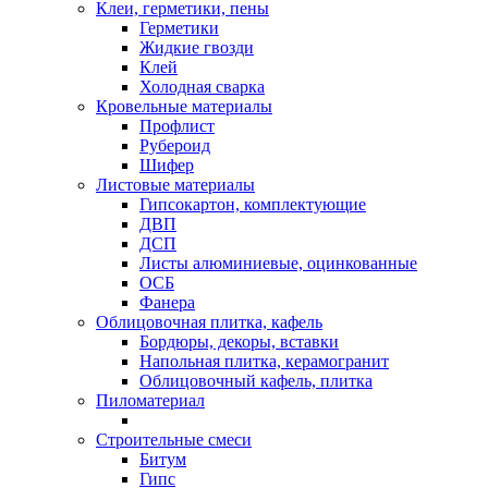
Клеи, герметики, пены
Герметики
Жидкие гвозди
Клей
Холодная сварка
Кровельные материалы
Профлист
Рубероид
Шифер
Листовые материалы
Гипсокартон, комплектующие
ДВП
ДСП
Листы алюминиевые, оцинкованные
ОСБ
Фанера
Облицовочная плитка, кафель
Бордюры, декоры, вставки
Напольная плитка, керамогранит
Облицовочный кафель, плитка
Пиломатериал
Строительные смеси
Битум
Гипс