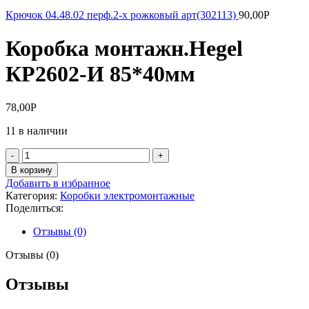
Крючок 04.48.02 перф.2-х рожковый арт(302113)
90,00
Р
Коробка монтажн.Неgel
КР2602-И 85*40мм
78,00
Р
11 в наличии
Количество
товара
В корзину
Коробка
Добавить в избранное
монтажн.Неgel
Категория:
Коробки электромонтажные
КР2602-
Поделиться:
И
85*40мм
Отзывы (0)
Отзывы (0)
Отзывы