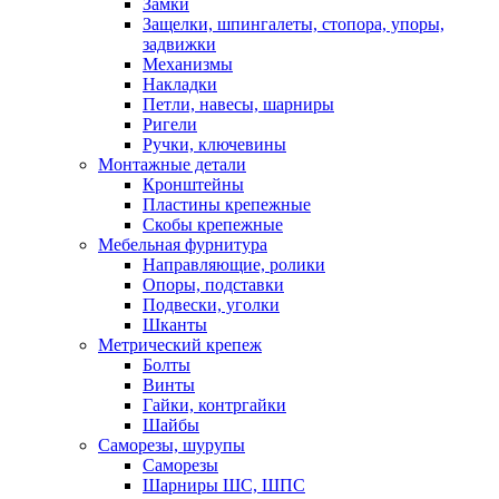
Замки
Защелки, шпингалеты, стопора, упоры,
задвижки
Механизмы
Накладки
Петли, навесы, шарниры
Ригели
Ручки, ключевины
Монтажные детали
Кронштейны
Пластины крепежные
Скобы крепежные
Мебельная фурнитура
Направляющие, ролики
Опоры, подставки
Подвески, уголки
Шканты
Метрический крепеж
Болты
Винты
Гайки, контргайки
Шайбы
Саморезы, шурупы
Саморезы
Шарниры ШС, ШПС