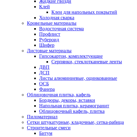
Жидкие гвозди
Клей
Клеи для напольных покрытий
Холодная сварка
Кровельные материалы
Водосточная система
Профлист
Рубероид
Шифер
Листовые материалы
Гипсокартон, комплектующие
Серпянки, стеклотканевые ленты
ДВП
ДСП
Листы алюминиевые, оцинкованные
ОСБ
Фанера
Облицовочная плитка, кафель
Бордюры, декоры, вставки
Напольная плитка, керамогранит
Облицовочный кафель, плитка
Пиломатериал
Сетки штукатурные, кладочные, сетка-рабица
Строительные смеси
Битум