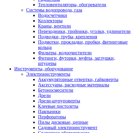
Тепловентиляторы, обогреватели
Системы водопровода, газа
Водосчетчики
Коллекторы
Краны, вентили
Переходники, тройники, уголки, удлинители
Подводки, трубы, крепления
Подмотки, прокладки, пробки, фитинговые
кольца
Фильтры, водоочистители
Фитинги, футорки, муфты, заглушки,
штуцеры
Инструменты, оборудование
Электроинструменты
Аккумуляторные отвертки, гайковерты
Аксессуары, расходные материалы
Бетоносмесители
Дрели
Дрели-шуруповерты
Клеевые пистолеты
Паяльники
Перфораторы
Пилы дисковые, цепные
Садовый электроинструмент
Сварочное оборудование