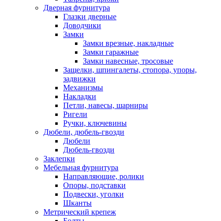
Дверная фурнитура
Глазки дверные
Доводчики
Замки
Замки врезные, накладные
Замки гаражные
Замки навесные, тросовые
Защелки, шпингалеты, стопора, упоры,
задвижки
Механизмы
Накладки
Петли, навесы, шарниры
Ригели
Ручки, ключевины
Дюбели, дюбель-гвозди
Дюбели
Дюбель-гвозди
Заклепки
Мебельная фурнитура
Направляющие, ролики
Опоры, подставки
Подвески, уголки
Шканты
Метрический крепеж
Болты