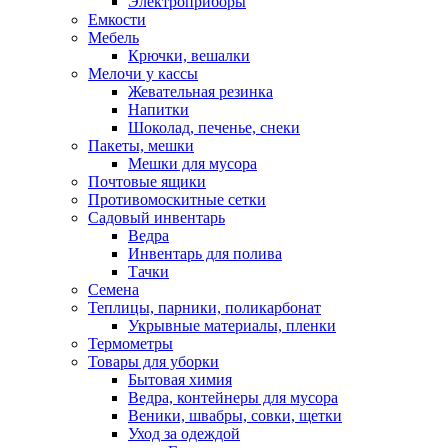
Электроприборы
Емкости
Мебель
Крючки, вешалки
Мелочи у кассы
Жевательная резинка
Напитки
Шоколад, печенье, снеки
Пакеты, мешки
Мешки для мусора
Почтовые ящики
Противомоскитные сетки
Садовый инвентарь
Ведра
Инвентарь для полива
Тачки
Семена
Теплицы, парники, поликарбонат
Укрывные материалы, пленки
Термометры
Товары для уборки
Бытовая химия
Ведра, контейнеры для мусора
Веники, швабры, совки, щетки
Уход за одеждой