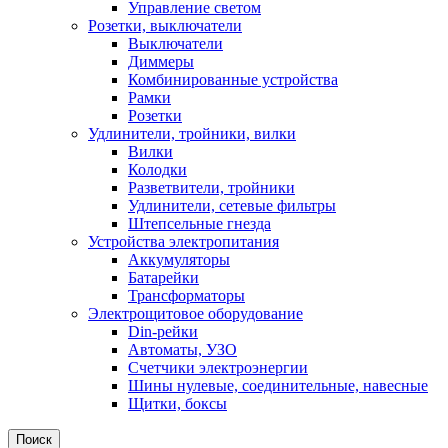
Управление светом
Розетки, выключатели
Выключатели
Диммеры
Комбинированные устройства
Рамки
Розетки
Удлинители, тройники, вилки
Вилки
Колодки
Разветвители, тройники
Удлинители, сетевые фильтры
Штепсельные гнезда
Устройства электропитания
Аккумуляторы
Батарейки
Трансформаторы
Электрощитовое оборудование
Din-рейки
Автоматы, УЗО
Счетчики электроэнергии
Шины нулевые, соединительные, навесные
Щитки, боксы
Поиск