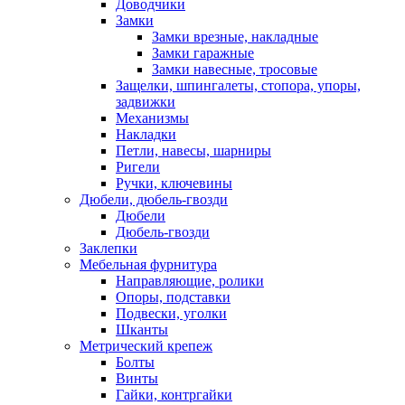
Доводчики
Замки
Замки врезные, накладные
Замки гаражные
Замки навесные, тросовые
Защелки, шпингалеты, стопора, упоры,
задвижки
Механизмы
Накладки
Петли, навесы, шарниры
Ригели
Ручки, ключевины
Дюбели, дюбель-гвозди
Дюбели
Дюбель-гвозди
Заклепки
Мебельная фурнитура
Направляющие, ролики
Опоры, подставки
Подвески, уголки
Шканты
Метрический крепеж
Болты
Винты
Гайки, контргайки