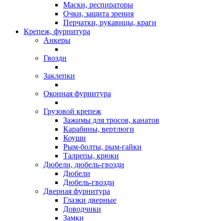
Маски, респираторы
Очки, защита зрения
Перчатки, рукавицы, краги
Крепеж, фурнитура
Анкеры
Гвозди
Заклепки
Оконная фурнитура
Грузовой крепеж
Зажимы для тросов, канатов
Карабины, вертлюги
Коуши
Рым-болты, рым-гайки
Талрепы, крюки
Дюбели, дюбель-гвозди
Дюбели
Дюбель-гвозди
Дверная фурнитура
Глазки дверные
Доводчики
Замки