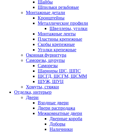
Шайбы
Шпильки резьбовые
Монтажные детали
Кронштейны
Металлические профили
Швеллеры, уголки
Монтажные ленты
Пластины крепежные
Скобы крепежные
Уголки крепежные
Оконная фурнитура
Саморезы, шурупы
Саморезы
Шарниры ШС, ШПС
ШСГД, ШСГМ, ШСММ
ШУЖ, ШУЦ
Хомуты, стяжки
Отделка, интерьер
Двери
Входные двери
Двери распродажа
Межкомнатные двери
Дверные короба
Доборы
Наличники