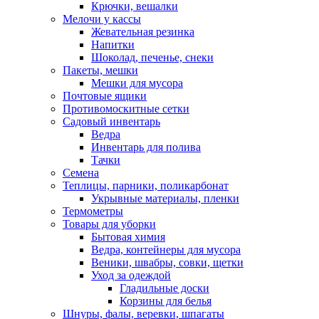
Крючки, вешалки
Мелочи у кассы
Жевательная резинка
Напитки
Шоколад, печенье, снеки
Пакеты, мешки
Мешки для мусора
Почтовые ящики
Противомоскитные сетки
Садовый инвентарь
Ведра
Инвентарь для полива
Тачки
Семена
Теплицы, парники, поликарбонат
Укрывные материалы, пленки
Термометры
Товары для уборки
Бытовая химия
Ведра, контейнеры для мусора
Веники, швабры, совки, щетки
Уход за одеждой
Гладильные доски
Корзины для белья
Шнуры, фалы, веревки, шпагаты