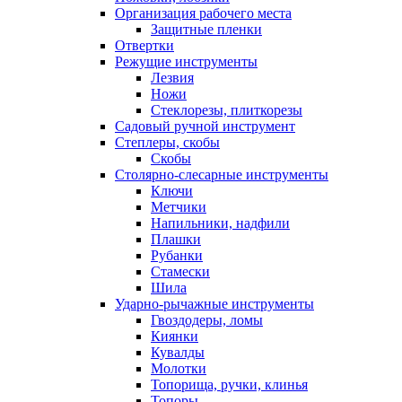
Организация рабочего места
Защитные пленки
Отвертки
Режущие инструменты
Лезвия
Ножи
Стеклорезы, плиткорезы
Садовый ручной инструмент
Степлеры, скобы
Скобы
Столярно-слесарные инструменты
Ключи
Метчики
Напильники, надфили
Плашки
Рубанки
Стамески
Шила
Ударно-рычажные инструменты
Гвоздодеры, ломы
Киянки
Кувалды
Молотки
Топорища, ручки, клинья
Топоры