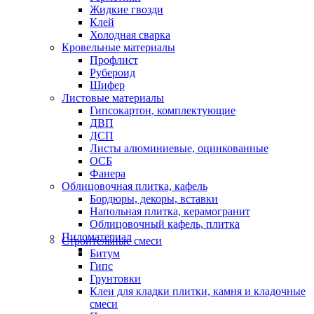
Жидкие гвозди
Клей
Холодная сварка
Кровельные материалы
Профлист
Рубероид
Шифер
Листовые материалы
Гипсокартон, комплектующие
ДВП
ДСП
Листы алюминиевые, оцинкованные
ОСБ
Фанера
Облицовочная плитка, кафель
Бордюры, декоры, вставки
Напольная плитка, керамогранит
Облицовочный кафель, плитка
Пиломатериал
Строительные смеси
Битум
Гипс
Грунтовки
Клеи для кладки плитки, камня и кладочные
смеси