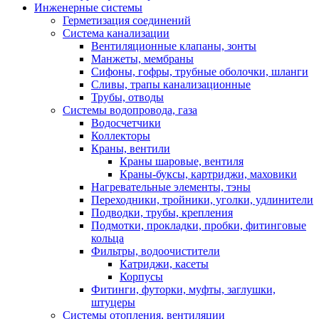
Инженерные системы
Герметизация соединений
Система канализации
Вентиляционные клапаны, зонты
Манжеты, мембраны
Сифоны, гофры, трубные оболочки, шланги
Сливы, трапы канализационные
Трубы, отводы
Системы водопровода, газа
Водосчетчики
Коллекторы
Краны, вентили
Краны шаровые, вентиля
Краны-буксы, картриджи, маховики
Нагревательные элементы, тэны
Переходники, тройники, уголки, удлинители
Подводки, трубы, крепления
Подмотки, прокладки, пробки, фитинговые
кольца
Фильтры, водоочистители
Катриджи, касеты
Корпусы
Фитинги, футорки, муфты, заглушки,
штуцеры
Системы отопления, вентиляции