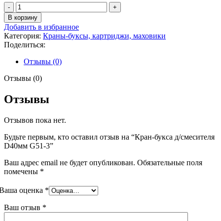
Количество
товара
В корзину
Кран-
Добавить в избранное
букса
Категория:
Краны-буксы, картриджи, маховики
д/
Поделиться:
смесителя
D40мм
Отзывы (0)
G51-
3
Отзывы (0)
Отзывы
Отзывов пока нет.
Будьте первым, кто оставил отзыв на “Кран-букса д/смесителя
D40мм G51-3”
Ваш адрес email не будет опубликован.
Обязательные поля
помечены
*
Ваша оценка
*
Ваш отзыв
*