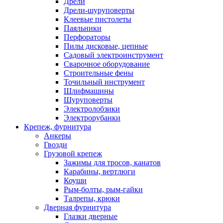
Дрели
Дрели-шуруповерты
Клеевые пистолеты
Паяльники
Перфораторы
Пилы дисковые, цепные
Садовый электроинструмент
Сварочное оборудование
Строительные фены
Точильный инструмент
Шлифмашины
Шуруповерты
Электролобзики
Электрорубанки
Крепеж, фурнитура
Анкеры
Гвозди
Грузовой крепеж
Зажимы для тросов, канатов
Карабины, вертлюги
Коуши
Рым-болты, рым-гайки
Талрепы, крюки
Дверная фурнитура
Глазки дверные