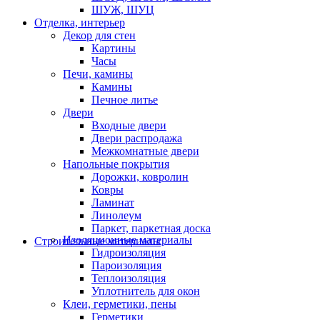
ШУЖ, ШУЦ
Отделка, интерьер
Декор для стен
Картины
Часы
Печи, камины
Камины
Печное литье
Двери
Входные двери
Двери распродажа
Межкомнатные двери
Напольные покрытия
Дорожки, ковролин
Ковры
Ламинат
Линолеум
Паркет, паркетная доска
Изоляционные материалы
Строительные материалы
Гидроизоляция
Пароизоляция
Теплоизоляция
Уплотнитель для окон
Клеи, герметики, пены
Герметики