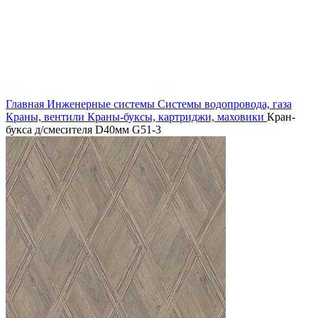
Увеличить
Главная
Инженерные системы
Системы водопровода, газа
Краны, вентили
Краны-буксы, картриджи, маховики
Кран-
букса д/смесителя D40мм G51-3