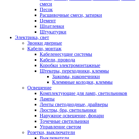
смеси
Песок
Расшивочные смеси, затирки
Цемент
Шпатлевки
Штукатурки
Электрика, свет
Звонки дверные
Кабели, монтаж
Кабеленесущие системы
Кабели, провода
Коробки электромонтажные
Штекеры, переходники, клеммы
Зажимы, наконечники
Клеммные колодки, клеммы
Освещение
Комплектующие для ламп, светильников
Лампы
Ленты светодиодные, драйверы
Люстры, бра, светильники
Наружное освещение, фонари
Точечные светильники
Управление светом
Розетки, выключатели
Выключатели