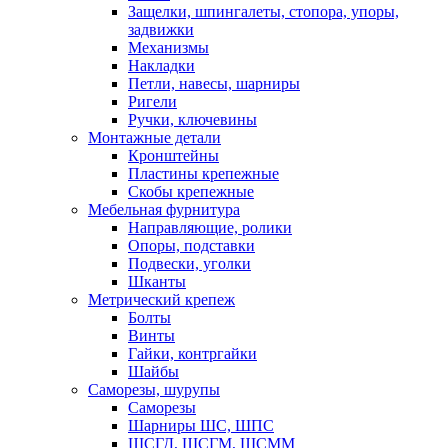
Защелки, шпингалеты, стопора, упоры,
задвижки
Механизмы
Накладки
Петли, навесы, шарниры
Ригели
Ручки, ключевины
Монтажные детали
Кронштейны
Пластины крепежные
Скобы крепежные
Мебельная фурнитура
Направляющие, ролики
Опоры, подставки
Подвески, уголки
Шканты
Метрический крепеж
Болты
Винты
Гайки, контргайки
Шайбы
Саморезы, шурупы
Саморезы
Шарниры ШС, ШПС
ШСГД, ШСГМ, ШСММ