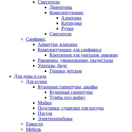
Смесители
Диверторы
Комплектующие
Аэраторы
Катриджи
Ручки
Смесители
Санфаянс
Арматура, клапаны
Комплектующие для санфаянса
Крепления для унитазов, раковин
Раковины, умывальники, пьедесталы
Унитазы, биде
Горшки детские
Для дома и сада
Для кухни
Кухонные гарнитуры, шкафы
Кухонные гарнитуры
Тумбы под мойку
Мойки
Подставки, сушилки для посуды
Посуда
Электроприборы
Емкости
Мебель