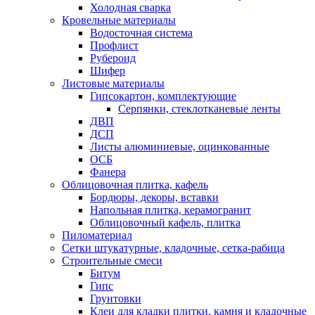
Холодная сварка
Кровельные материалы
Водосточная система
Профлист
Рубероид
Шифер
Листовые материалы
Гипсокартон, комплектующие
Серпянки, стеклотканевые ленты
ДВП
ДСП
Листы алюминиевые, оцинкованные
ОСБ
Фанера
Облицовочная плитка, кафель
Бордюры, декоры, вставки
Напольная плитка, керамогранит
Облицовочный кафель, плитка
Пиломатериал
Сетки штукатурные, кладочные, сетка-рабица
Строительные смеси
Битум
Гипс
Грунтовки
Клеи для кладки плитки, камня и кладочные