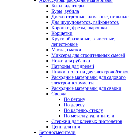
Аксессуары, расходные материалы
Биты, адаптеры
Буры, зубила
Диски отрезные, алмазные, пильные
Для шуруповертов, гайковертов
Коронки, фрезы, шарошки
Корщетки
Круги абразивные, зачистные,
лепестковые
Масла, смазки
Миксеры для строительных смесей
Ножи для рубанка
Патроны для дрелей
Пилки, полотна для электролобзиков
Расходные материалы для садового
электроинструмента
Расходные материалы для сварки
Сверла
По бетону
По дереву
По кафелю, стеклу
По металлу, удлинители
Стержни для клеевых пистолетов
Цепи для пил
Бетоносмесители