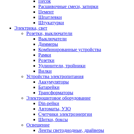
Песок
Расшивочные смеси, затирки
Цемент
Шпатлевки
Штукатурки
Электрика, свет
Розетки, выключатели
Выключатели
Диммеры
Комбинированные устройства
Рамки
Розетки
Удлинители, тройники
Вилки
Устройства электропитания
Аккумуляторы
Батарейки
Трансформаторы
Электрощитовое оборудование
Din-рейки
Автоматы, УЗО
Счетчики электроэнергии
Щитки, боксы
Освещение
Ленты светодиодные, драйверы