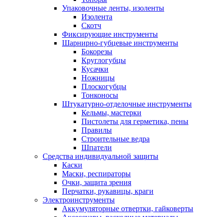
Упаковочные ленты, изоленты
Изолента
Скотч
Фиксирующие инструменты
Шарнирно-губцевые инструменты
Бокорезы
Круглогубцы
Кусачки
Ножницы
Плоскогубцы
Тонконосы
Штукатурно-отделочные инструменты
Кельмы, мастерки
Пистолеты для герметика, пены
Правилы
Строительные ведра
Шпатели
Средства индивидуальной защиты
Каски
Маски, респираторы
Очки, защита зрения
Перчатки, рукавицы, краги
Электроинструменты
Аккумуляторные отвертки, гайковерты