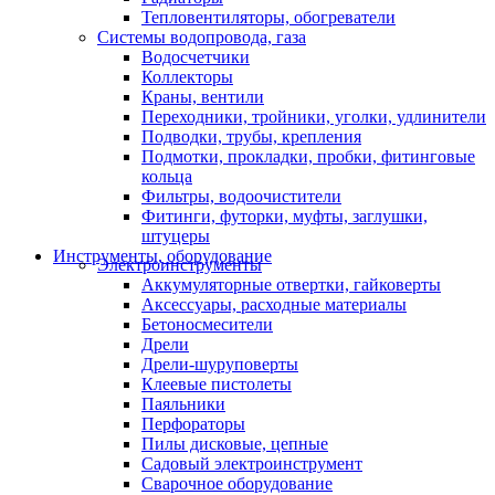
Тепловентиляторы, обогреватели
Системы водопровода, газа
Водосчетчики
Коллекторы
Краны, вентили
Переходники, тройники, уголки, удлинители
Подводки, трубы, крепления
Подмотки, прокладки, пробки, фитинговые
кольца
Фильтры, водоочистители
Фитинги, футорки, муфты, заглушки,
штуцеры
Инструменты, оборудование
Электроинструменты
Аккумуляторные отвертки, гайковерты
Аксессуары, расходные материалы
Бетоносмесители
Дрели
Дрели-шуруповерты
Клеевые пистолеты
Паяльники
Перфораторы
Пилы дисковые, цепные
Садовый электроинструмент
Сварочное оборудование