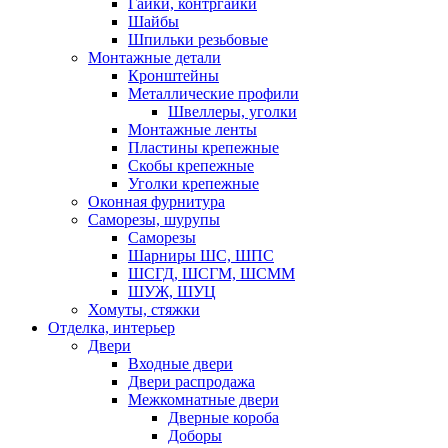
Гайки, контргайки
Шайбы
Шпильки резьбовые
Монтажные детали
Кронштейны
Металлические профили
Швеллеры, уголки
Монтажные ленты
Пластины крепежные
Скобы крепежные
Уголки крепежные
Оконная фурнитура
Саморезы, шурупы
Саморезы
Шарниры ШС, ШПС
ШСГД, ШСГМ, ШСММ
ШУЖ, ШУЦ
Хомуты, стяжки
Отделка, интерьер
Двери
Входные двери
Двери распродажа
Межкомнатные двери
Дверные короба
Доборы