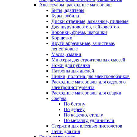
Аксессуары, расходные материалы
Биты, адаптеры
Буры, зубила
Диски отрезные, алмазные, пильные
Для шуруповертов, гайковертов
Коронки, фрезы, шарошки
Корщетки
Круги абразивные, зачистные,
лепестковые
Масла, смазки
Миксеры для строительных смесей
Ножи для рубанка
Патроны для дрелей
Пилки, полотна для электролобзиков
Расходные материалы для садового
электроинструмента
Расходные материалы для сварки
Сверла
По бетону
По дереву
По кафелю, стеклу
По металлу, удлинители
Стержни для клеевых пистолетов
Цепи для пил
Бетоносмесители