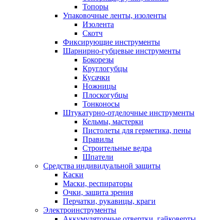
Топоры
Упаковочные ленты, изоленты
Изолента
Скотч
Фиксирующие инструменты
Шарнирно-губцевые инструменты
Бокорезы
Круглогубцы
Кусачки
Ножницы
Плоскогубцы
Тонконосы
Штукатурно-отделочные инструменты
Кельмы, мастерки
Пистолеты для герметика, пены
Правилы
Строительные ведра
Шпатели
Средства индивидуальной защиты
Каски
Маски, респираторы
Очки, защита зрения
Перчатки, рукавицы, краги
Электроинструменты
Аккумуляторные отвертки, гайковерты