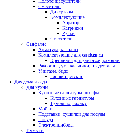
Полотенцесушители
Смесители
Диверторы
Комплектующие
Аэраторы
Катриджи
Ручки
Смесители
Санфаянс
Арматура, клапаны
Комплектующие для санфаянса
Крепления для унитазов, раковин
Раковины, умывальники, пьедесталы
Унитазы, биде
Горшки детские
Для дома и сада
Для кухни
Кухонные гарнитуры, шкафы
Кухонные гарнитуры
Тумбы под мойку
Мойки
Подставки, сушилки для посуды
Посуда
Электроприборы
Емкости