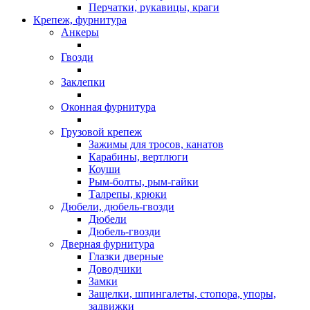
Перчатки, рукавицы, краги
Крепеж, фурнитура
Анкеры
Гвозди
Заклепки
Оконная фурнитура
Грузовой крепеж
Зажимы для тросов, канатов
Карабины, вертлюги
Коуши
Рым-болты, рым-гайки
Талрепы, крюки
Дюбели, дюбель-гвозди
Дюбели
Дюбель-гвозди
Дверная фурнитура
Глазки дверные
Доводчики
Замки
Защелки, шпингалеты, стопора, упоры,
задвижки