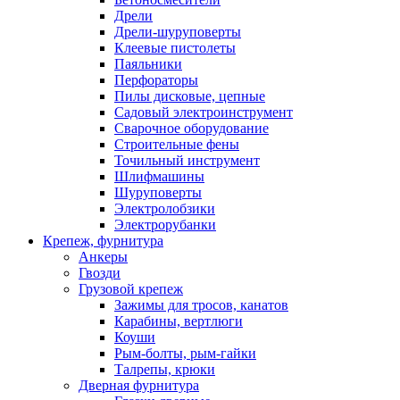
Дрели
Дрели-шуруповерты
Клеевые пистолеты
Паяльники
Перфораторы
Пилы дисковые, цепные
Садовый электроинструмент
Сварочное оборудование
Строительные фены
Точильный инструмент
Шлифмашины
Шуруповерты
Электролобзики
Электрорубанки
Крепеж, фурнитура
Анкеры
Гвозди
Грузовой крепеж
Зажимы для тросов, канатов
Карабины, вертлюги
Коуши
Рым-болты, рым-гайки
Талрепы, крюки
Дверная фурнитура