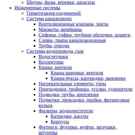
Шнуры, фалы, веревки, шпагаты
Инженерные системы
Герметизация соединений
Система канализации
Вентиляционные клапаны, зонты
Манжеты, мембраны
Сифоны, гофры, трубные оболочки, шланги
Сливы, трапы канализационные
Трубы, отводы
Системы водопровода, газа
Водосчетчики
Коллекторы
Краны, вентили
Краны шаровые, вентиля
Краны-буксы, картриджи, маховики
Нагревательные элементы, тэны
Переходники, тройники, уголки, удлинители
Подводки, трубы, крепления
Подмотки, прокладки, пробки, фитинговые
кольца
Фильтры, водоочистители
Катриджи, касеты
Корпусы
Фитинги, футорки, муфты, заглушки,
штуцеры