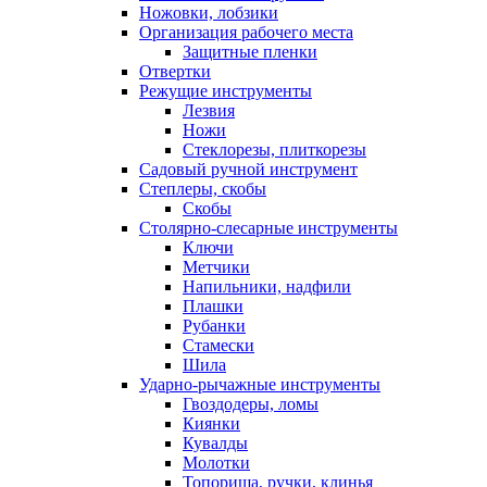
Ножовки, лобзики
Организация рабочего места
Защитные пленки
Отвертки
Режущие инструменты
Лезвия
Ножи
Стеклорезы, плиткорезы
Садовый ручной инструмент
Степлеры, скобы
Скобы
Столярно-слесарные инструменты
Ключи
Метчики
Напильники, надфили
Плашки
Рубанки
Стамески
Шила
Ударно-рычажные инструменты
Гвоздодеры, ломы
Киянки
Кувалды
Молотки
Топорища, ручки, клинья