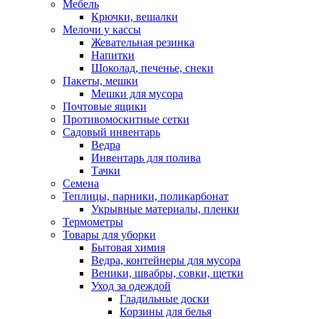
Мебель
Крючки, вешалки
Мелочи у кассы
Жевательная резинка
Напитки
Шоколад, печенье, снеки
Пакеты, мешки
Мешки для мусора
Почтовые ящики
Противомоскитные сетки
Садовый инвентарь
Ведра
Инвентарь для полива
Тачки
Семена
Теплицы, парники, поликарбонат
Укрывные материалы, пленки
Термометры
Товары для уборки
Бытовая химия
Ведра, контейнеры для мусора
Веники, швабры, совки, щетки
Уход за одеждой
Гладильные доски
Корзины для белья