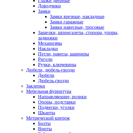
Глазки дверные
Доводчики
Замки
Замки врезные, накладные
Замки гаражные
Замки навесные, тросовые
Защелки, шпингалеты, стопора, упоры,
задвижки
Механизмы
Накладки
Петли, навесы, шарниры
Ригели
Ручки, ключевины
Дюбели, дюбель-гвозди
Дюбели
Дюбель-гвозди
Заклепки
Мебельная фурнитура
Направляющие, ролики
Опоры, подставки
Подвески, уголки
Шканты
Метрический крепеж
Болты
Винты