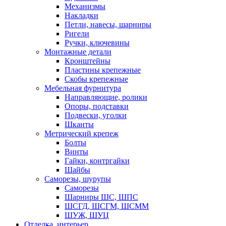
Механизмы
Накладки
Петли, навесы, шарниры
Ригели
Ручки, ключевины
Монтажные детали
Кронштейны
Пластины крепежные
Скобы крепежные
Мебельная фурнитура
Направляющие, ролики
Опоры, подставки
Подвески, уголки
Шканты
Метрический крепеж
Болты
Винты
Гайки, контргайки
Шайбы
Саморезы, шурупы
Саморезы
Шарниры ШС, ШПС
ШСГД, ШСГМ, ШСММ
ШУЖ, ШУЦ
Отделка, интерьер