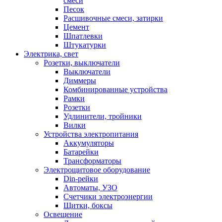
смеси
Песок
Расшивочные смеси, затирки
Цемент
Шпатлевки
Штукатурки
Электрика, свет
Розетки, выключатели
Выключатели
Диммеры
Комбинированные устройства
Рамки
Розетки
Удлинители, тройники
Вилки
Устройства электропитания
Аккумуляторы
Батарейки
Трансформаторы
Электрощитовое оборудование
Din-рейки
Автоматы, УЗО
Счетчики электроэнергии
Щитки, боксы
Освещение