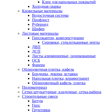
Клеи для напольных покрытий
Холодная сварка
Кровельные материалы
Водосточная система
Профлист
Рубероид
Шифер
Листовые материалы
Гипсокартон, комплектующие
Серпянки, стеклотканевые ленты
ДВП
ДСП
Листы алюминиевые, оцинкованные
ОСБ
Фанера
Облицовочная плитка, кафель
Бордюры, декоры, вставки
Напольная плитка, керамогранит
Облицовочный кафель, плитка
Пиломатериал
Сетки штукатурные, кладочные, сетка-рабица
Строительные смеси
Битум
Гипс
Грунтовки