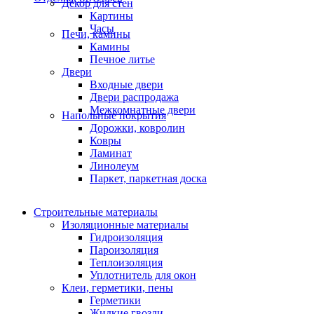
Декор для стен
Картины
Часы
Печи, камины
Камины
Печное литье
Двери
Входные двери
Двери распродажа
Межкомнатные двери
Напольные покрытия
Дорожки, ковролин
Ковры
Ламинат
Линолеум
Паркет, паркетная доска
Строительные материалы
Изоляционные материалы
Гидроизоляция
Пароизоляция
Теплоизоляция
Уплотнитель для окон
Клеи, герметики, пены
Герметики
Жидкие гвозди