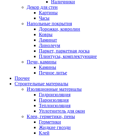
Наличники
Декор для стен
Картины
Часы
Напольные покрытия
Дорожки, ковролин
Ковры
Ламинат
Линолеум
Паркет, паркетная доска
Плинтусы, комплектующие
Печи, камины
Камины
Печное литье
Прочее
Строительные материалы
Изоляционные материалы
Гидроизоляция
Пароизоляция
Теплоизоляция
Уплотнитель для окон
Клеи, герметики, пены
Герметики
Жидкие гвозди
Клей