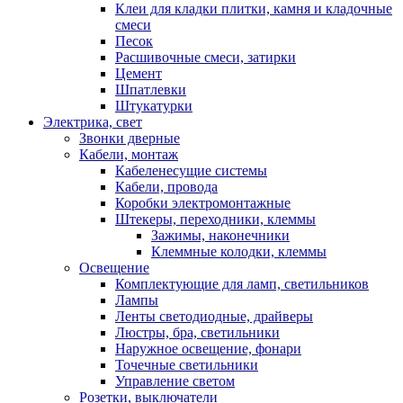
Клеи для кладки плитки, камня и кладочные
смеси
Песок
Расшивочные смеси, затирки
Цемент
Шпатлевки
Штукатурки
Электрика, свет
Звонки дверные
Кабели, монтаж
Кабеленесущие системы
Кабели, провода
Коробки электромонтажные
Штекеры, переходники, клеммы
Зажимы, наконечники
Клеммные колодки, клеммы
Освещение
Комплектующие для ламп, светильников
Лампы
Ленты светодиодные, драйверы
Люстры, бра, светильники
Наружное освещение, фонари
Точечные светильники
Управление светом
Розетки, выключатели