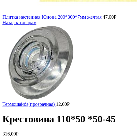
Плитка настенная Юнона 200*300*7мм желтая
47,00
Р
Назад к товарам
Термошайба(прозрачная)
12,00
Р
Крестовина 110*50 *50-45
316,00
Р