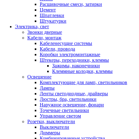
Расшивочные смеси, затирки
Цемент
Шпатлевки
Штукатурки
Электрика, свет
Звонки дверные
Кабели, монтаж
Кабеленесущие системы
Кабели, провода
Коробки электромонтажные
Штекеры, переходники, клеммы
Зажимы, наконечники
Клеммные колодки, клеммы
Освещение
Комплектующие для ламп, светильников
Лампы
Ленты светодиодные, драйверы
Люстры, бра, светильники
Наружное освещение, фонари
Точечные светильники
Управление светом
Розетки, выключатели
Выключатели
Диммеры
Комбинированные устройства