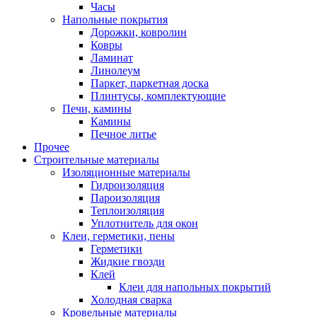
Часы
Напольные покрытия
Дорожки, ковролин
Ковры
Ламинат
Линолеум
Паркет, паркетная доска
Плинтусы, комплектующие
Печи, камины
Камины
Печное литье
Прочее
Строительные материалы
Изоляционные материалы
Гидроизоляция
Пароизоляция
Теплоизоляция
Уплотнитель для окон
Клеи, герметики, пены
Герметики
Жидкие гвозди
Клей
Клеи для напольных покрытий
Холодная сварка
Кровельные материалы