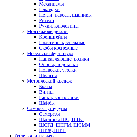
Механизмы
Накладки
Петли, навесы, шарниры
Ригели
Ручки, ключевины
Монтажные детали
Кронштейны
Пластины крепежные
Скобы крепежные
Мебельная фурнитура
Направляющие, ролики
Опоры, подставки
Подвески, уголки
Шканты
Метрический крепеж
Болты
Винты
Гайки, контргайки
Шайбы
Саморезы, шурупы
Саморезы
Шарниры ШС, ШПС
ШСГД, ШСГМ, ШСММ
ШУЖ, ШУЦ
Отделка, интерьер