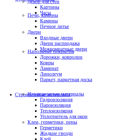
Декор для стен
Картины
Часы
Печи, камины
Камины
Печное литье
Двери
Входные двери
Двери распродажа
Межкомнатные двери
Напольные покрытия
Дорожки, ковролин
Ковры
Ламинат
Линолеум
Паркет, паркетная доска
Изоляционные материалы
Строительные материалы
Гидроизоляция
Пароизоляция
Теплоизоляция
Уплотнитель для окон
Клеи, герметики, пены
Герметики
Жидкие гвозди
Клей