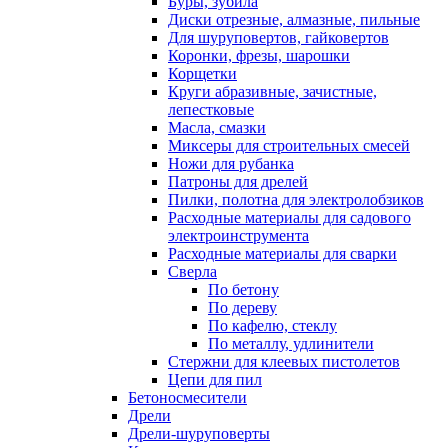
Буры, зубила
Диски отрезные, алмазные, пильные
Для шуруповертов, гайковертов
Коронки, фрезы, шарошки
Корщетки
Круги абразивные, зачистные,
лепестковые
Масла, смазки
Миксеры для строительных смесей
Ножи для рубанка
Патроны для дрелей
Пилки, полотна для электролобзиков
Расходные материалы для садового
электроинструмента
Расходные материалы для сварки
Сверла
По бетону
По дереву
По кафелю, стеклу
По металлу, удлинители
Стержни для клеевых пистолетов
Цепи для пил
Бетоносмесители
Дрели
Дрели-шуруповерты