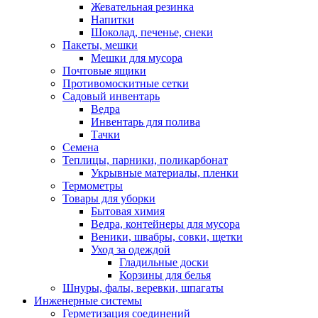
Жевательная резинка
Напитки
Шоколад, печенье, снеки
Пакеты, мешки
Мешки для мусора
Почтовые ящики
Противомоскитные сетки
Садовый инвентарь
Ведра
Инвентарь для полива
Тачки
Семена
Теплицы, парники, поликарбонат
Укрывные материалы, пленки
Термометры
Товары для уборки
Бытовая химия
Ведра, контейнеры для мусора
Веники, швабры, совки, щетки
Уход за одеждой
Гладильные доски
Корзины для белья
Шнуры, фалы, веревки, шпагаты
Инженерные системы
Герметизация соединений