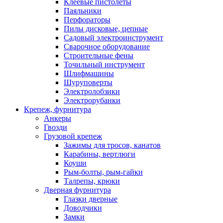
Клеевые пистолеты
Паяльники
Перфораторы
Пилы дисковые, цепные
Садовый электроинструмент
Сварочное оборудование
Строительные фены
Точильный инструмент
Шлифмашины
Шуруповерты
Электролобзики
Электрорубанки
Крепеж, фурнитура
Анкеры
Гвозди
Грузовой крепеж
Зажимы для тросов, канатов
Карабины, вертлюги
Коуши
Рым-болты, рым-гайки
Талрепы, крюки
Дверная фурнитура
Глазки дверные
Доводчики
Замки