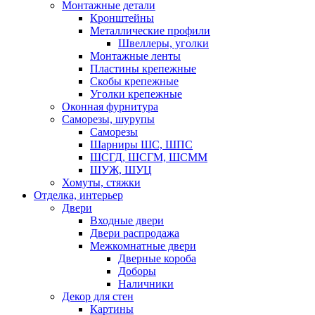
Монтажные детали
Кронштейны
Металлические профили
Швеллеры, уголки
Монтажные ленты
Пластины крепежные
Скобы крепежные
Уголки крепежные
Оконная фурнитура
Саморезы, шурупы
Саморезы
Шарниры ШС, ШПС
ШСГД, ШСГМ, ШСММ
ШУЖ, ШУЦ
Хомуты, стяжки
Отделка, интерьер
Двери
Входные двери
Двери распродажа
Межкомнатные двери
Дверные короба
Доборы
Наличники
Декор для стен
Картины