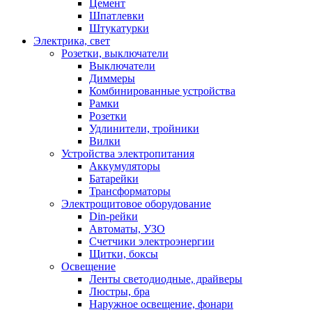
Цемент
Шпатлевки
Штукатурки
Электрика, свет
Розетки, выключатели
Выключатели
Диммеры
Комбинированные устройства
Рамки
Розетки
Удлинители, тройники
Вилки
Устройства электропитания
Аккумуляторы
Батарейки
Трансформаторы
Электрощитовое оборудование
Din-рейки
Автоматы, УЗО
Счетчики электроэнергии
Щитки, боксы
Освещение
Ленты светодиодные, драйверы
Люстры, бра
Наружное освещение, фонари