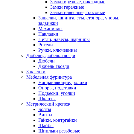
Замки врезные, накладные
Замки гаражные
Замки навесные, тросовые
Защелки, шпингалеты, стопора, упоры,
задвижки
Механизмы
Накладки
Петли, навесы, шарниры
Ригели
Ручки, ключевины
Дюбели, дюбель-гвозди
Дюбели
Дюбель-гвозди
Заклепки
Мебельная фурнитура
Направляющие, ролики
Опоры, подставки
Подвески, уголки
Шканты
Метрический крепеж
Болты
Винты
Гайки, контргайки
Шайбы
Шпильки резьбовые