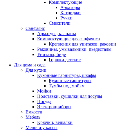
Комплектующие
Аэраторы
Катриджи
Ручки
Смесители
Санфаянс
Арматура, клапаны
Комплектующие для санфаянса
Крепления для унитазов, раковин
Раковины, умывальники, пьедесталы
Унитазы, биде
Горшки детские
Для дома и сада
Для кухни
Кухонные гарнитуры, шкафы
Кухонные гарнитуры
Тумбы под мойку
Мойки
Подставки, сушилки для посуды
Посуда
Электроприборы
Емкости
Мебель
Крючки, вешалки
Мелочи у кассы