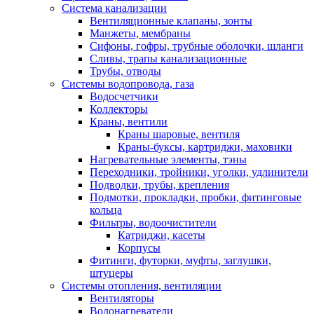
Система канализации
Вентиляционные клапаны, зонты
Манжеты, мембраны
Сифоны, гофры, трубные оболочки, шланги
Сливы, трапы канализационные
Трубы, отводы
Системы водопровода, газа
Водосчетчики
Коллекторы
Краны, вентили
Краны шаровые, вентиля
Краны-буксы, картриджи, маховики
Нагревательные элементы, тэны
Переходники, тройники, уголки, удлинители
Подводки, трубы, крепления
Подмотки, прокладки, пробки, фитинговые
кольца
Фильтры, водоочистители
Катриджи, касеты
Корпусы
Фитинги, футорки, муфты, заглушки,
штуцеры
Системы отопления, вентиляции
Вентиляторы
Водонагреватели