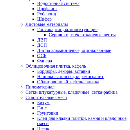
Водосточная система
Профлист
Рубероид
Шифер
Листовые материалы
Гипсокартон, комплектующие
Серпянки, стеклотканевые ленты
ДВП
ДСП
Листы алюминиевые, оцинкованные
ОСБ
Фанера
Облицовочная плитка, кафель
Бордюры, декоры, вставки
Напольная плитка, керамогранит
Облицовочный кафель, плитка
Пиломатериал
Сетки штукатурные, кладочные, сетка-рабица
Строительные смеси
Битум
Гипс
Грунтовки
Клеи для кладки плитки, камня и кладочные
смеси
Песок