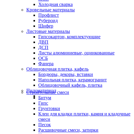
Холодная сварка
Кровельные материалы
Профлист
Рубероид
Шифер
Листовые материалы
Гипсокартон, комплектующие
ДВП
ДСП
Листы алюминиевые, оцинкованные
ОСБ
Фанера
Облицовочная плитка, кафель
Бордюры, декоры, вставки
Напольная плитка, керамогранит
Облицовочный кафель, плитка
Пиломатериал
Строительные смеси
Битум
Гипс
Грунтовки
Клеи для кладки плитки, камня и кладочные
смеси
Песок
Расшивочные смеси, затирки