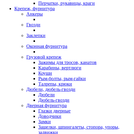
Перчатки, рукавицы, краги
Крепеж, фурнитура
Анкеры
Гвозди
Заклепки
Оконная фурнитура
Грузовой крепеж
Зажимы для тросов, канатов
Карабины, вертлюги
Коуши
Рым-болты, рым-гайки
Талрепы, крюки
Дюбели, дюбель-гвозди
Дюбели
Дюбель-гвозди
Дверная фурнитура
Глазки дверные
Доводчики
Замки
Защелки, шпингалеты, стопора, упоры,
задвижки