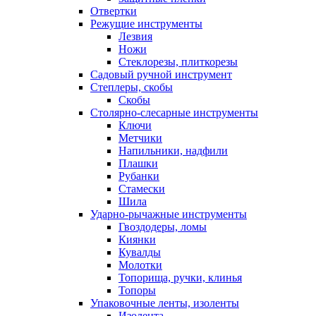
Отвертки
Режущие инструменты
Лезвия
Ножи
Стеклорезы, плиткорезы
Садовый ручной инструмент
Степлеры, скобы
Скобы
Столярно-слесарные инструменты
Ключи
Метчики
Напильники, надфили
Плашки
Рубанки
Стамески
Шила
Ударно-рычажные инструменты
Гвоздодеры, ломы
Киянки
Кувалды
Молотки
Топорища, ручки, клинья
Топоры
Упаковочные ленты, изоленты
Изолента