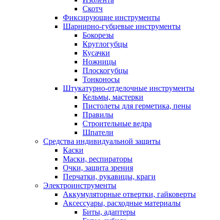
Скотч
Фиксирующие инструменты
Шарнирно-губцевые инструменты
Бокорезы
Круглогубцы
Кусачки
Ножницы
Плоскогубцы
Тонконосы
Штукатурно-отделочные инструменты
Кельмы, мастерки
Пистолеты для герметика, пены
Правилы
Строительные ведра
Шпатели
Средства индивидуальной защиты
Каски
Маски, респираторы
Очки, защита зрения
Перчатки, рукавицы, краги
Электроинструменты
Аккумуляторные отвертки, гайковерты
Аксессуары, расходные материалы
Биты, адаптеры