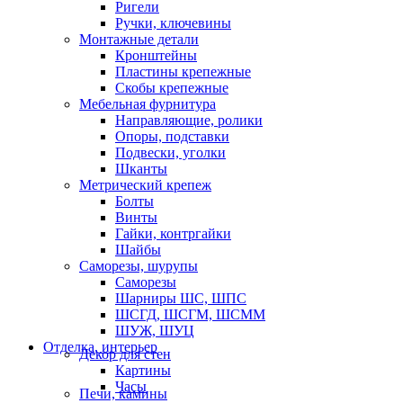
Ригели
Ручки, ключевины
Монтажные детали
Кронштейны
Пластины крепежные
Скобы крепежные
Мебельная фурнитура
Направляющие, ролики
Опоры, подставки
Подвески, уголки
Шканты
Метрический крепеж
Болты
Винты
Гайки, контргайки
Шайбы
Саморезы, шурупы
Саморезы
Шарниры ШС, ШПС
ШСГД, ШСГМ, ШСММ
ШУЖ, ШУЦ
Отделка, интерьер
Декор для стен
Картины
Часы
Печи, камины