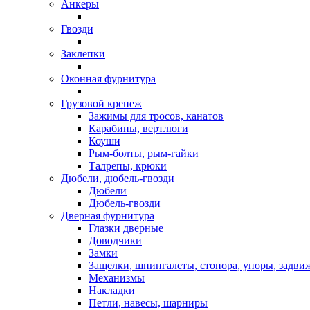
Анкеры
Гвозди
Заклепки
Оконная фурнитура
Грузовой крепеж
Зажимы для тросов, канатов
Карабины, вертлюги
Коуши
Рым-болты, рым-гайки
Талрепы, крюки
Дюбели, дюбель-гвозди
Дюбели
Дюбель-гвозди
Дверная фурнитура
Глазки дверные
Доводчики
Замки
Защелки, шпингалеты, стопора, упоры, задви
Механизмы
Накладки
Петли, навесы, шарниры