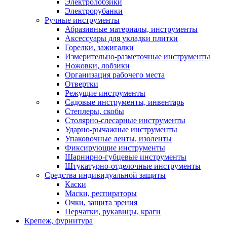
Электролобзики
Электрорубанки
Ручные инструменты
Абразивные материалы, инструменты
Аксессуары для укладки плитки
Горелки, зажигалки
Измерительно-разметочные инструменты
Ножовки, лобзики
Организация рабочего места
Отвертки
Режущие инструменты
Садовые инструменты, инвентарь
Степлеры, скобы
Столярно-слесарные инструменты
Ударно-рычажные инструменты
Упаковочные ленты, изоленты
Фиксирующие инструменты
Шарнирно-губцевые инструменты
Штукатурно-отделочные инструменты
Средства индивидуальной защиты
Каски
Маски, респираторы
Очки, защита зрения
Перчатки, рукавицы, краги
Крепеж, фурнитура