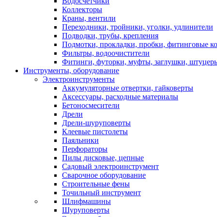
Водосчетчики
Коллекторы
Краны, вентили
Переходники, тройники, уголки, удлинители
Подводки, трубы, крепления
Подмотки, прокладки, пробки, фитинговые к
Фильтры, водоочистители
Фитинги, футорки, муфты, заглушки, штуцер
Инструменты, оборудование
Электроинструменты
Аккумуляторные отвертки, гайковерты
Аксессуары, расходные материалы
Бетоносмесители
Дрели
Дрели-шуруповерты
Клеевые пистолеты
Паяльники
Перфораторы
Пилы дисковые, цепные
Садовый электроинструмент
Сварочное оборудование
Строительные фены
Точильный инструмент
Шлифмашины
Шуруповерты