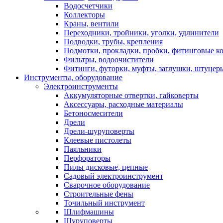
Водосчетчики
Коллекторы
Краны, вентили
Переходники, тройники, уголки, удлинители
Подводки, трубы, крепления
Подмотки, прокладки, пробки, фитинговые к
Фильтры, водоочистители
Фитинги, футорки, муфты, заглушки, штуцер
Инструменты, оборудование
Электроинструменты
Аккумуляторные отвертки, гайковерты
Аксессуары, расходные материалы
Бетоносмесители
Дрели
Дрели-шуруповерты
Клеевые пистолеты
Паяльники
Перфораторы
Пилы дисковые, цепные
Садовый электроинструмент
Сварочное оборудование
Строительные фены
Точильный инструмент
Шлифмашины
Шуруповерты