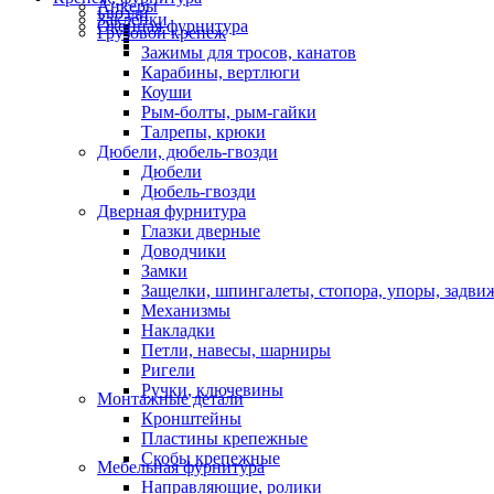
Анкеры
Гвозди
Заклепки
Оконная фурнитура
Грузовой крепеж
Зажимы для тросов, канатов
Карабины, вертлюги
Коуши
Рым-болты, рым-гайки
Талрепы, крюки
Дюбели, дюбель-гвозди
Дюбели
Дюбель-гвозди
Дверная фурнитура
Глазки дверные
Доводчики
Замки
Защелки, шпингалеты, стопора, упоры, задви
Механизмы
Накладки
Петли, навесы, шарниры
Ригели
Ручки, ключевины
Монтажные детали
Кронштейны
Пластины крепежные
Скобы крепежные
Мебельная фурнитура
Направляющие, ролики