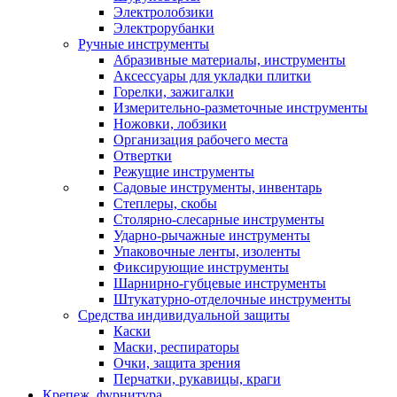
Электролобзики
Электрорубанки
Ручные инструменты
Абразивные материалы, инструменты
Аксессуары для укладки плитки
Горелки, зажигалки
Измерительно-разметочные инструменты
Ножовки, лобзики
Организация рабочего места
Отвертки
Режущие инструменты
Садовые инструменты, инвентарь
Степлеры, скобы
Столярно-слесарные инструменты
Ударно-рычажные инструменты
Упаковочные ленты, изоленты
Фиксирующие инструменты
Шарнирно-губцевые инструменты
Штукатурно-отделочные инструменты
Средства индивидуальной защиты
Каски
Маски, респираторы
Очки, защита зрения
Перчатки, рукавицы, краги
Крепеж, фурнитура