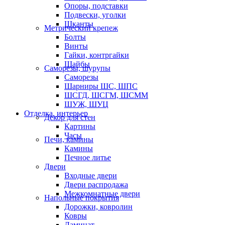
Опоры, подставки
Подвески, уголки
Шканты
Метрический крепеж
Болты
Винты
Гайки, контргайки
Шайбы
Саморезы, шурупы
Саморезы
Шарниры ШС, ШПС
ШСГД, ШСГМ, ШСММ
ШУЖ, ШУЦ
Отделка, интерьер
Декор для стен
Картины
Часы
Печи, камины
Камины
Печное литье
Двери
Входные двери
Двери распродажа
Межкомнатные двери
Напольные покрытия
Дорожки, ковролин
Ковры
Ламинат