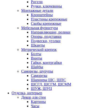
Ригели
Ручки, ключевины
Монтажные детали
Кронштейны
Пластины крепежные
Скобы крепежные
Мебельная фурнитура
Направляющие, ролики
Опоры, подставки
Подвески, уголки
Шканты
Метрический крепеж
Болты
Винты
Гайки, контргайки
Шайбы
Саморезы, шурупы
Саморезы
Шарниры ШС, ШПС
ШСГД, ШСГМ, ШСММ
ШУЖ, ШУЦ
Отделка, интерьер
Декор для стен
Картины
Часы