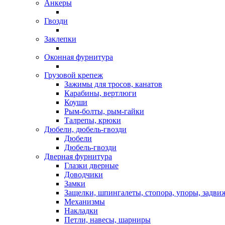
Анкеры
Гвозди
Заклепки
Оконная фурнитура
Грузовой крепеж
Зажимы для тросов, канатов
Карабины, вертлюги
Коуши
Рым-болты, рым-гайки
Талрепы, крюки
Дюбели, дюбель-гвозди
Дюбели
Дюбель-гвозди
Дверная фурнитура
Глазки дверные
Доводчики
Замки
Защелки, шпингалеты, стопора, упоры, задви
Механизмы
Накладки
Петли, навесы, шарниры