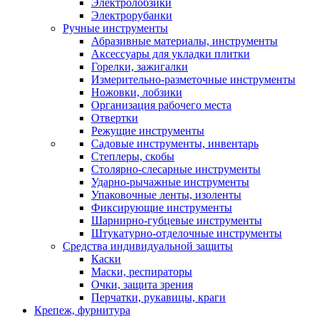
Электролобзики
Электрорубанки
Ручные инструменты
Абразивные материалы, инструменты
Аксессуары для укладки плитки
Горелки, зажигалки
Измерительно-разметочные инструменты
Ножовки, лобзики
Организация рабочего места
Отвертки
Режущие инструменты
Садовые инструменты, инвентарь
Степлеры, скобы
Столярно-слесарные инструменты
Ударно-рычажные инструменты
Упаковочные ленты, изоленты
Фиксирующие инструменты
Шарнирно-губцевые инструменты
Штукатурно-отделочные инструменты
Средства индивидуальной защиты
Каски
Маски, респираторы
Очки, защита зрения
Перчатки, рукавицы, краги
Крепеж, фурнитура