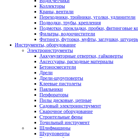
Водосчетчики
Коллекторы
Краны, вентили
Переходники, тройники, уголки, удлинители
Подводки, трубы, крепления
Подмотки, прокладки, пробки, фитинговые к
Фильтры, водоочистители
Фитинги, футорки, муфты, заглушки, штуцер
Инструменты, оборудование
Электроинструменты
Аккумуляторные отвертки, гайковерты
Аксессуары, расходные материалы
Бетоносмесители
Дрели
Дрели-шуруповерты
Клеевые пистолеты
Паяльники
Перфораторы
Пилы дисковые, цепные
Садовый электроинструмент
Сварочное оборудование
Строительные фены
Точильный инструмент
Шлифмашины
Шуруповерты