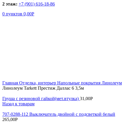
2 этаж:
+7 (901) 616-18-86
0
пунктов
0,00
Р
Увеличить
Главная
Отделка, интерьер
Напольные покрытия
Линолеум
Линолеум Tarkett Престиж Даллас 6 3,5м
Груша с резиновой гайкой(мет.втулка)
31,00
Р
Назад к товарам
707-0288-112 Выключатель двойной с подсветкой белый
265,00
Р