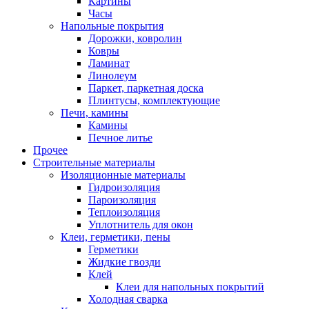
Картины
Часы
Напольные покрытия
Дорожки, ковролин
Ковры
Ламинат
Линолеум
Паркет, паркетная доска
Плинтусы, комплектующие
Печи, камины
Камины
Печное литье
Прочее
Строительные материалы
Изоляционные материалы
Гидроизоляция
Пароизоляция
Теплоизоляция
Уплотнитель для окон
Клеи, герметики, пены
Герметики
Жидкие гвозди
Клей
Клеи для напольных покрытий
Холодная сварка