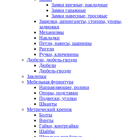
Замки врезные, накладные
Замки гаражные
Замки навесные, тросовые
Защелки, шпингалеты, стопора, упоры,
задвижки
Механизмы
Накладки
Петли, навесы, шарниры
Ригели
Ручки, ключевины
Дюбели, дюбель-гвозди
Дюбели
Дюбель-гвозди
Заклепки
Мебельная фурнитура
Направляющие, ролики
Опоры, подставки
Подвески, уголки
Шканты
Метрический крепеж
Болты
Винты
Гайки, контргайки
Шайбы
Шпильки резьбовые