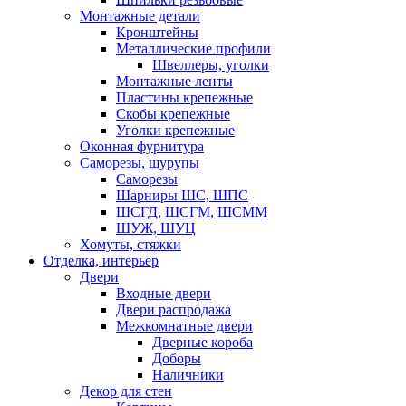
Монтажные детали
Кронштейны
Металлические профили
Швеллеры, уголки
Монтажные ленты
Пластины крепежные
Скобы крепежные
Уголки крепежные
Оконная фурнитура
Саморезы, шурупы
Саморезы
Шарниры ШС, ШПС
ШСГД, ШСГМ, ШСММ
ШУЖ, ШУЦ
Хомуты, стяжки
Отделка, интерьер
Двери
Входные двери
Двери распродажа
Межкомнатные двери
Дверные короба
Доборы
Наличники
Декор для стен