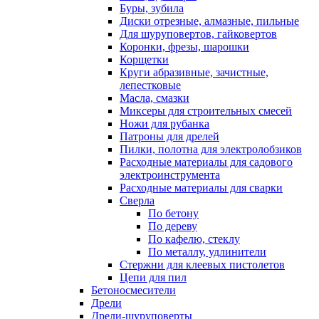
Буры, зубила
Диски отрезные, алмазные, пильные
Для шуруповертов, гайковертов
Коронки, фрезы, шарошки
Корщетки
Круги абразивные, зачистные,
лепестковые
Масла, смазки
Миксеры для строительных смесей
Ножи для рубанка
Патроны для дрелей
Пилки, полотна для электролобзиков
Расходные материалы для садового
электроинструмента
Расходные материалы для сварки
Сверла
По бетону
По дереву
По кафелю, стеклу
По металлу, удлинители
Стержни для клеевых пистолетов
Цепи для пил
Бетоносмесители
Дрели
Дрели-шуруповерты