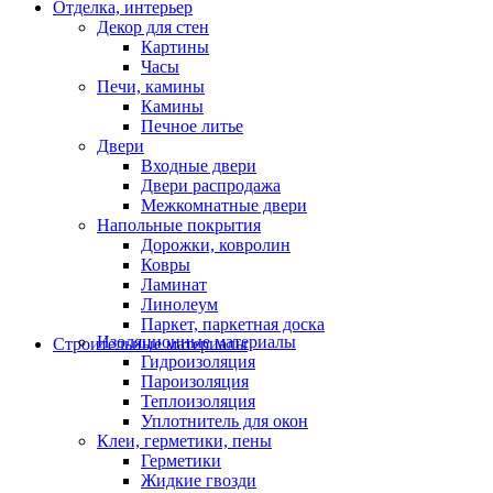
Отделка, интерьер
Декор для стен
Картины
Часы
Печи, камины
Камины
Печное литье
Двери
Входные двери
Двери распродажа
Межкомнатные двери
Напольные покрытия
Дорожки, ковролин
Ковры
Ламинат
Линолеум
Паркет, паркетная доска
Изоляционные материалы
Строительные материалы
Гидроизоляция
Пароизоляция
Теплоизоляция
Уплотнитель для окон
Клеи, герметики, пены
Герметики
Жидкие гвозди