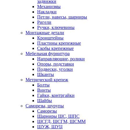
задвижки
Механизмы
Накладки
Петли, навесы, шарниры
Ригели
Ручки, ключевины
Монтажные детали
Кронштейны
Пластины крепежные
Скобы крепежные
Мебельная фурнитура
Направляющие, ролики
Опоры, подставки
Подвески, уголки
Шканты
Метрический крепеж
Болты
Винты
Гайки, контргайки
Шайбы
Саморезы, шурупы
Саморезы
Шарниры ШС, ШПС
ШСГД, ШСГМ, ШСММ
ШУЖ, ШУЦ