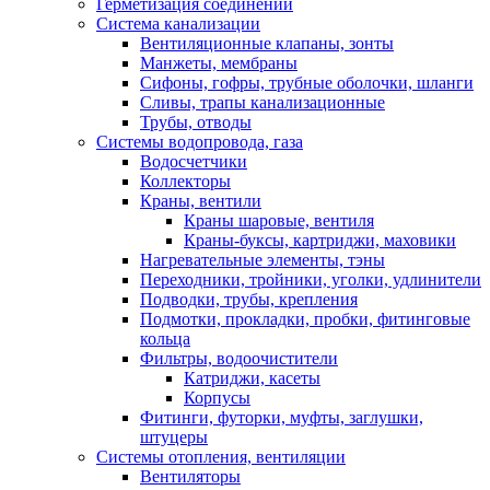
Герметизация соединений
Система канализации
Вентиляционные клапаны, зонты
Манжеты, мембраны
Сифоны, гофры, трубные оболочки, шланги
Сливы, трапы канализационные
Трубы, отводы
Системы водопровода, газа
Водосчетчики
Коллекторы
Краны, вентили
Краны шаровые, вентиля
Краны-буксы, картриджи, маховики
Нагревательные элементы, тэны
Переходники, тройники, уголки, удлинители
Подводки, трубы, крепления
Подмотки, прокладки, пробки, фитинговые
кольца
Фильтры, водоочистители
Катриджи, касеты
Корпусы
Фитинги, футорки, муфты, заглушки,
штуцеры
Системы отопления, вентиляции
Вентиляторы