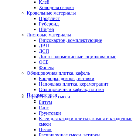
Клей
Холодная сварка
Кровельные материалы
Профлист
Рубероид
Шифер
Листовые материалы
Гипсокартон, комплектующие
ДВП
ДСП
Листы алюминиевые, оцинкованные
ОСБ
Фанера
Облицовочная плитка, кафель
Бордюры, декоры, вставки
Напольная плитка, керамогранит
Облицовочный кафель, плитка
Пиломатериал
Строительные смеси
Битум
Гипс
Грунтовки
Клеи для кладки плитки, камня и кладочные
смеси
Песок
Расшивочные смеси, затирки