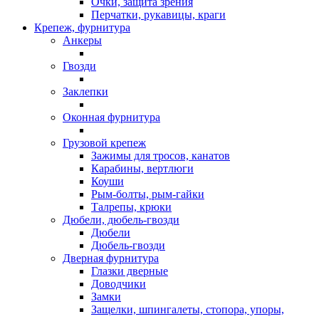
Очки, защита зрения
Перчатки, рукавицы, краги
Крепеж, фурнитура
Анкеры
Гвозди
Заклепки
Оконная фурнитура
Грузовой крепеж
Зажимы для тросов, канатов
Карабины, вертлюги
Коуши
Рым-болты, рым-гайки
Талрепы, крюки
Дюбели, дюбель-гвозди
Дюбели
Дюбель-гвозди
Дверная фурнитура
Глазки дверные
Доводчики
Замки
Защелки, шпингалеты, стопора, упоры,