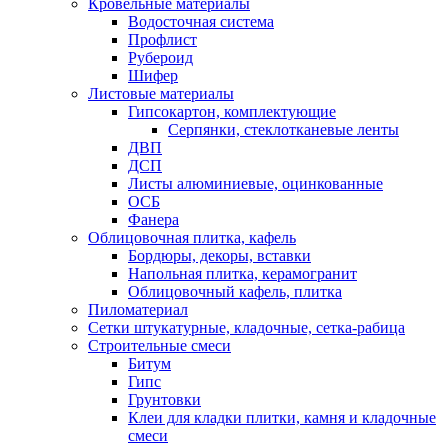
Кровельные материалы
Водосточная система
Профлист
Рубероид
Шифер
Листовые материалы
Гипсокартон, комплектующие
Серпянки, стеклотканевые ленты
ДВП
ДСП
Листы алюминиевые, оцинкованные
ОСБ
Фанера
Облицовочная плитка, кафель
Бордюры, декоры, вставки
Напольная плитка, керамогранит
Облицовочный кафель, плитка
Пиломатериал
Сетки штукатурные, кладочные, сетка-рабица
Строительные смеси
Битум
Гипс
Грунтовки
Клеи для кладки плитки, камня и кладочные
смеси