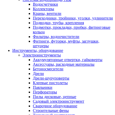
Водосчетчики
Коллекторы
Краны, вентили
Переходники, тройники, уголки, удлинители
Подводки, трубы, крепления
Подмотки, прокладки, пробки, фитинговые
кольца
Фильтры, водоочистители
Фитинги, футорки, муфты, заглушки,
штуцеры
Инструменты, оборудование
Электроинструменты
Аккумуляторные отвертки, гайковерты
Аксессуары, расходные материалы
Бетоносмесители
Дрели
Дрели-шуруповерты
Клеевые пистолеты
Паяльники
Перфораторы
Пилы дисковые, цепные
Садовый электроинструмент
Сварочное оборудование
Строительные фены