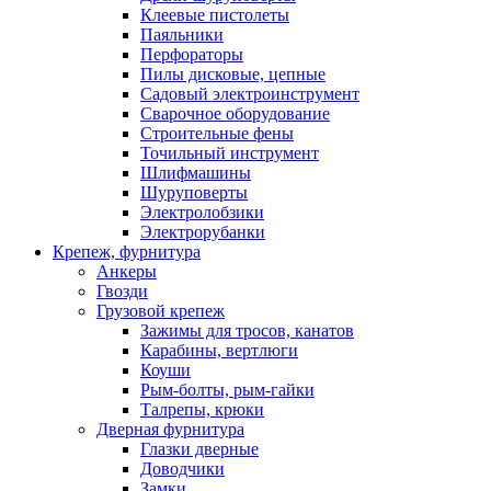
Клеевые пистолеты
Паяльники
Перфораторы
Пилы дисковые, цепные
Садовый электроинструмент
Сварочное оборудование
Строительные фены
Точильный инструмент
Шлифмашины
Шуруповерты
Электролобзики
Электрорубанки
Крепеж, фурнитура
Анкеры
Гвозди
Грузовой крепеж
Зажимы для тросов, канатов
Карабины, вертлюги
Коуши
Рым-болты, рым-гайки
Талрепы, крюки
Дверная фурнитура
Глазки дверные
Доводчики
Замки