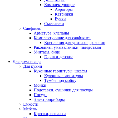
Комплектующие
Аэраторы
Катриджи
Ручки
Смесители
Санфаянс
Арматура, клапаны
Комплектующие для санфаянса
Крепления для унитазов, раковин
Раковины, умывальники, пьедесталы
Унитазы, биде
Горшки детские
Для дома и сада
Для кухни
Кухонные гарнитуры, шкафы
Кухонные гарнитуры
Тумбы под мойку
Мойки
Подставки, сушилки для посуды
Посуда
Электроприборы
Емкости
Мебель
Крючки, вешалки