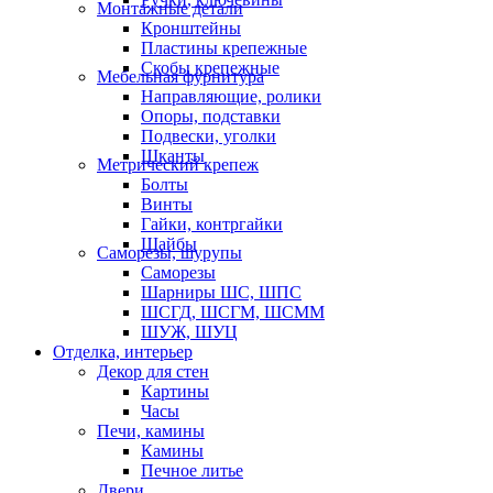
Монтажные детали
Кронштейны
Пластины крепежные
Скобы крепежные
Мебельная фурнитура
Направляющие, ролики
Опоры, подставки
Подвески, уголки
Шканты
Метрический крепеж
Болты
Винты
Гайки, контргайки
Шайбы
Саморезы, шурупы
Саморезы
Шарниры ШС, ШПС
ШСГД, ШСГМ, ШСММ
ШУЖ, ШУЦ
Отделка, интерьер
Декор для стен
Картины
Часы
Печи, камины
Камины
Печное литье
Двери