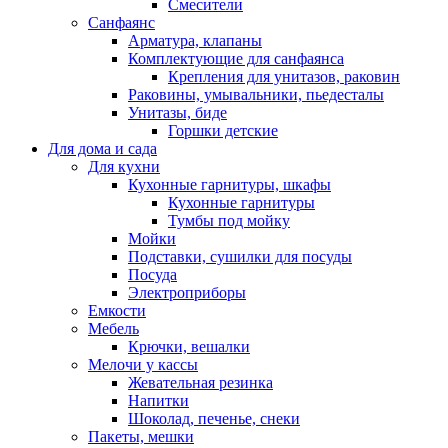
Смесители
Санфаянс
Арматура, клапаны
Комплектующие для санфаянса
Крепления для унитазов, раковин
Раковины, умывальники, пьедесталы
Унитазы, биде
Горшки детские
Для дома и сада
Для кухни
Кухонные гарнитуры, шкафы
Кухонные гарнитуры
Тумбы под мойку
Мойки
Подставки, сушилки для посуды
Посуда
Электроприборы
Емкости
Мебель
Крючки, вешалки
Мелочи у кассы
Жевательная резинка
Напитки
Шоколад, печенье, снеки
Пакеты, мешки