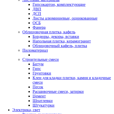
Гипсокартон, комплектующие
ДВП
ДСП
Листы алюминиевые, оцинкованные
ОСБ
Фанера
Облицовочная плитка, кафель
Бордюры, декоры, вставки
Напольная плитка, керамогранит
Облицовочный кафель, плитка
Пиломатериал
Строительные смеси
Битум
Гипс
Грунтовки
Клеи для кладки плитки, камня и кладочные
смеси
Песок
Расшивочные смеси, затирки
Цемент
Шпатлевки
Штукатурки
Электрика, свет