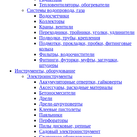
Тепловентиляторы, обогреватели
Системы водопровода, газа
Водосчетчики
Коллекторы
Краны, вентили
Переходники, тройники, уголки, удлинители
Подводки, трубы, крепления
Подмотки, прокладки, пробки, фитинговые
кольца
Фильтры, водоочистители
Фитинги, футорки, муфты, заглушки,
штуцеры
Инструменты, оборудование
Электроинструменты
Аккумуляторные отвертки, гайковерты
Аксессуары, расходные материалы
Бетоносмесители
Дрели
Дрели-шуруповерты
Клеевые пистолеты
Паяльники
Перфораторы
Пилы дисковые, цепные
Садовый электроинструмент
Сварочное оборудование