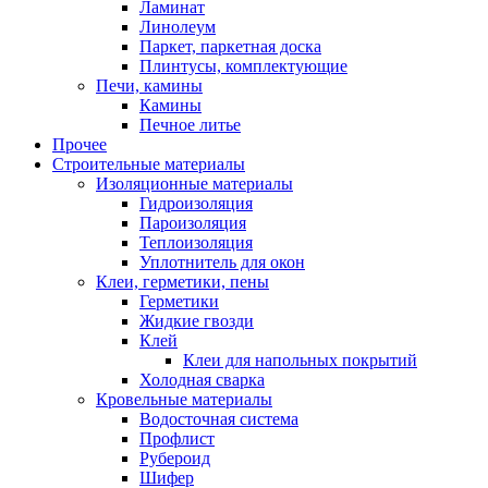
Ламинат
Линолеум
Паркет, паркетная доска
Плинтусы, комплектующие
Печи, камины
Камины
Печное литье
Прочее
Строительные материалы
Изоляционные материалы
Гидроизоляция
Пароизоляция
Теплоизоляция
Уплотнитель для окон
Клеи, герметики, пены
Герметики
Жидкие гвозди
Клей
Клеи для напольных покрытий
Холодная сварка
Кровельные материалы
Водосточная система
Профлист
Рубероид
Шифер