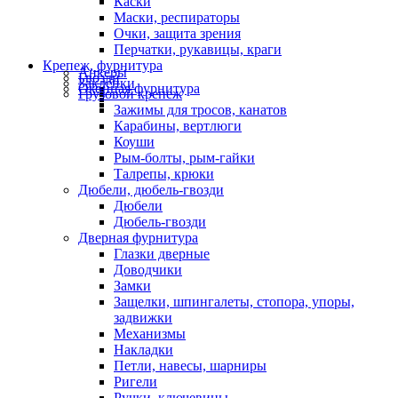
Каски
Маски, респираторы
Очки, защита зрения
Перчатки, рукавицы, краги
Крепеж, фурнитура
Анкеры
Гвозди
Заклепки
Оконная фурнитура
Грузовой крепеж
Зажимы для тросов, канатов
Карабины, вертлюги
Коуши
Рым-болты, рым-гайки
Талрепы, крюки
Дюбели, дюбель-гвозди
Дюбели
Дюбель-гвозди
Дверная фурнитура
Глазки дверные
Доводчики
Замки
Защелки, шпингалеты, стопора, упоры,
задвижки
Механизмы
Накладки
Петли, навесы, шарниры
Ригели
Ручки, ключевины