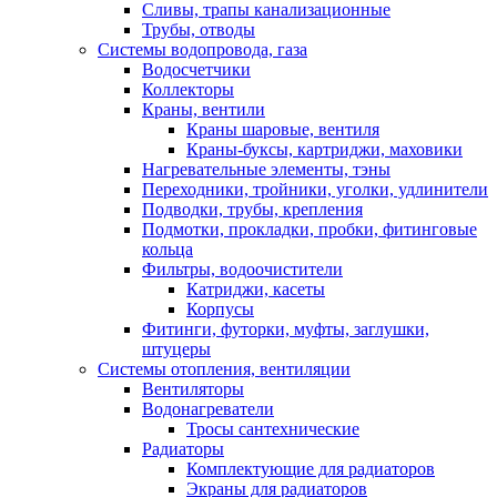
Сливы, трапы канализационные
Трубы, отводы
Системы водопровода, газа
Водосчетчики
Коллекторы
Краны, вентили
Краны шаровые, вентиля
Краны-буксы, картриджи, маховики
Нагревательные элементы, тэны
Переходники, тройники, уголки, удлинители
Подводки, трубы, крепления
Подмотки, прокладки, пробки, фитинговые
кольца
Фильтры, водоочистители
Катриджи, касеты
Корпусы
Фитинги, футорки, муфты, заглушки,
штуцеры
Системы отопления, вентиляции
Вентиляторы
Водонагреватели
Тросы сантехнические
Радиаторы
Комплектующие для радиаторов
Экраны для радиаторов