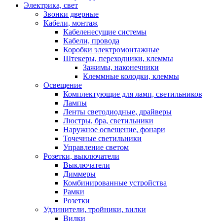
Электрика, свет
Звонки дверные
Кабели, монтаж
Кабеленесущие системы
Кабели, провода
Коробки электромонтажные
Штекеры, переходники, клеммы
Зажимы, наконечники
Клеммные колодки, клеммы
Освещение
Комплектующие для ламп, светильников
Лампы
Ленты светодиодные, драйверы
Люстры, бра, светильники
Наружное освещение, фонари
Точечные светильники
Управление светом
Розетки, выключатели
Выключатели
Диммеры
Комбинированные устройства
Рамки
Розетки
Удлинители, тройники, вилки
Вилки