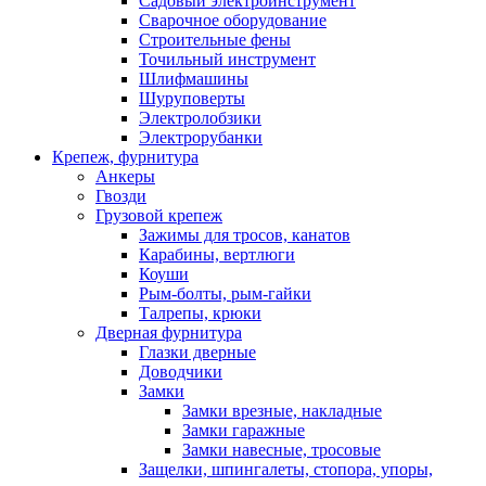
Садовый электроинструмент
Сварочное оборудование
Строительные фены
Точильный инструмент
Шлифмашины
Шуруповерты
Электролобзики
Электрорубанки
Крепеж, фурнитура
Анкеры
Гвозди
Грузовой крепеж
Зажимы для тросов, канатов
Карабины, вертлюги
Коуши
Рым-болты, рым-гайки
Талрепы, крюки
Дверная фурнитура
Глазки дверные
Доводчики
Замки
Замки врезные, накладные
Замки гаражные
Замки навесные, тросовые
Защелки, шпингалеты, стопора, упоры,