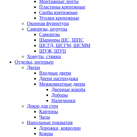
Монтажные ленты
Пластины крепежные
Скобы крепежные
Уголки крепежные
Оконная фурнитура
Саморезы, шурупы
Саморезы
Шарниры ШС, ШПС
ШСГД, ШСГМ, ШСММ
ШУЖ, ШУЦ
Хомуты, стяжки
Отделка, интерьер
Двери
Входные двери
Двери распродажа
Межкомнатные двери
Дверные короба
Доборы
Наличники
Декор для стен
Картины
Часы
Напольные покрытия
Дорожки, ковролин
Ковры