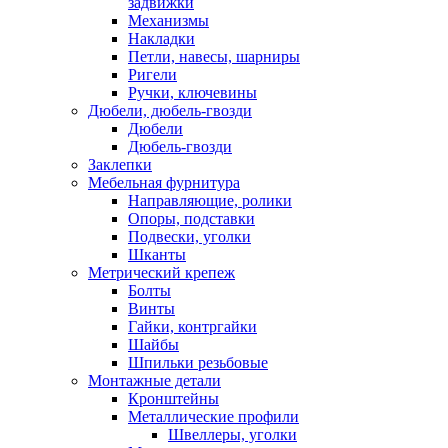
задвижки
Механизмы
Накладки
Петли, навесы, шарниры
Ригели
Ручки, ключевины
Дюбели, дюбель-гвозди
Дюбели
Дюбель-гвозди
Заклепки
Мебельная фурнитура
Направляющие, ролики
Опоры, подставки
Подвески, уголки
Шканты
Метрический крепеж
Болты
Винты
Гайки, контргайки
Шайбы
Шпильки резьбовые
Монтажные детали
Кронштейны
Металлические профили
Швеллеры, уголки