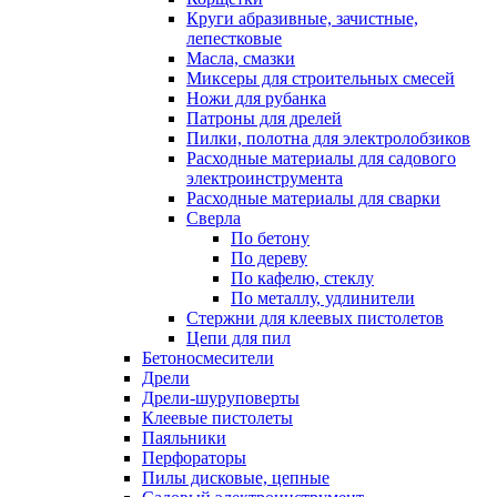
Круги абразивные, зачистные,
лепестковые
Масла, смазки
Миксеры для строительных смесей
Ножи для рубанка
Патроны для дрелей
Пилки, полотна для электролобзиков
Расходные материалы для садового
электроинструмента
Расходные материалы для сварки
Сверла
По бетону
По дереву
По кафелю, стеклу
По металлу, удлинители
Стержни для клеевых пистолетов
Цепи для пил
Бетоносмесители
Дрели
Дрели-шуруповерты
Клеевые пистолеты
Паяльники
Перфораторы
Пилы дисковые, цепные