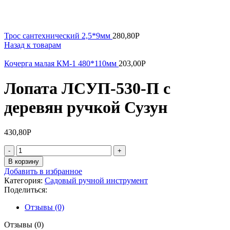
Трос сантехнический 2,5*9мм
280,80
Р
Назад к товарам
Кочерга малая КМ-1 480*110мм
203,00
Р
Лопата ЛСУП-530-П с
деревян ручкой Сузун
430,80
Р
Количество
товара
В корзину
Лопата
Добавить в избранное
ЛСУП-530-
Категория:
Садовый ручной инструмент
П
Поделиться:
с
деревян
Отзывы (0)
ручкой
Сузун
Отзывы (0)