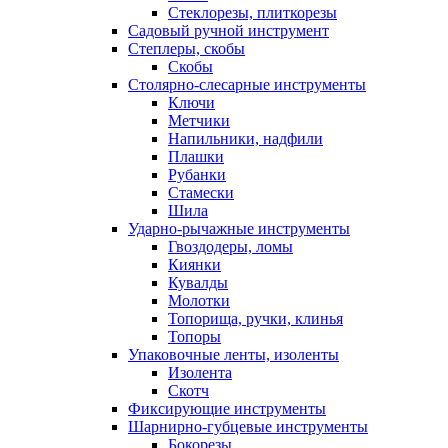
Стеклорезы, плиткорезы
Садовый ручной инструмент
Степлеры, скобы
Скобы
Столярно-слесарные инструменты
Ключи
Метчики
Напильники, надфили
Плашки
Рубанки
Стамески
Шила
Ударно-рычажные инструменты
Гвоздодеры, ломы
Киянки
Кувалды
Молотки
Топорища, ручки, клинья
Топоры
Упаковочные ленты, изоленты
Изолента
Скотч
Фиксирующие инструменты
Шарнирно-губцевые инструменты
Бокорезы