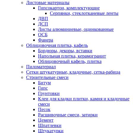
Листовые материалы
Гипсокартон, комплектующие
Серпянки, стеклотканевые ленты
ДВП
ДСП
Листы алюминиевые, оцинкованные
ОСБ
Фанера
Облицовочная плитка, кафель
Бордюры, декоры, вставки
Напольная плитка, керамогранит
Облицовочный кафель, плитка
Пиломатериал
Сетки штукатурные, кладочные, сетка-рабица
Строительные смеси
Битум
Гипс
Грунтовки
Клеи для кладки плитки, камня и кладочные
смеси
Песок
Расшивочные смеси, затирки
Цемент
Шпатлевки
Штукатурки