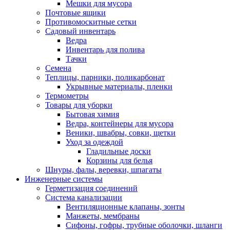
Мешки для мусора
Почтовые ящики
Противомоскитные сетки
Садовый инвентарь
Ведра
Инвентарь для полива
Тачки
Семена
Теплицы, парники, поликарбонат
Укрывные материалы, пленки
Термометры
Товары для уборки
Бытовая химия
Ведра, контейнеры для мусора
Веники, швабры, совки, щетки
Уход за одеждой
Гладильные доски
Корзины для белья
Шнуры, фалы, веревки, шпагаты
Инженерные системы
Герметизация соединений
Система канализации
Вентиляционные клапаны, зонты
Манжеты, мембраны
Сифоны, гофры, трубные оболочки, шланги