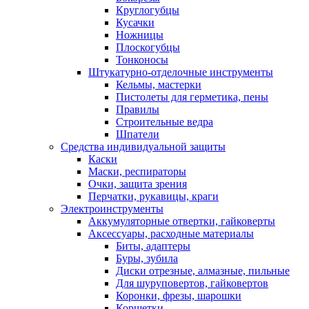
Круглогубцы
Кусачки
Ножницы
Плоскогубцы
Тонконосы
Штукатурно-отделочные инструменты
Кельмы, мастерки
Пистолеты для герметика, пены
Правилы
Строительные ведра
Шпатели
Средства индивидуальной защиты
Каски
Маски, респираторы
Очки, защита зрения
Перчатки, рукавицы, краги
Электроинструменты
Аккумуляторные отвертки, гайковерты
Аксессуары, расходные материалы
Биты, адаптеры
Буры, зубила
Диски отрезные, алмазные, пильные
Для шуруповертов, гайковертов
Коронки, фрезы, шарошки
Корщетки