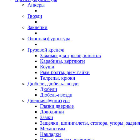
Анкеры
Гвозди
Заклепки
Оконная фурнитура
Грузовой крепеж
Зажимы для тросов, канатов
Карабины, вертлюги
Коуши
Рым-болты, рым-гайки
Талрепы, крюки
Дюбели, дюбель-гвозди
Дюбели
Дюбель-гвозди
Дверная фурнитура
Глазки дверные
Доводчики
Замки
Защелки, шпингалеты, стопора, упоры, задви
Механизмы
Накладки
Петли, навесы, шарниры