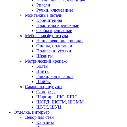
Ригели
Ручки, ключевины
Монтажные детали
Кронштейны
Пластины крепежные
Скобы крепежные
Мебельная фурнитура
Направляющие, ролики
Опоры, подставки
Подвески, уголки
Шканты
Метрический крепеж
Болты
Винты
Гайки, контргайки
Шайбы
Саморезы, шурупы
Саморезы
Шарниры ШС, ШПС
ШСГД, ШСГМ, ШСММ
ШУЖ, ШУЦ
Отделка, интерьер
Декор для стен
Картины