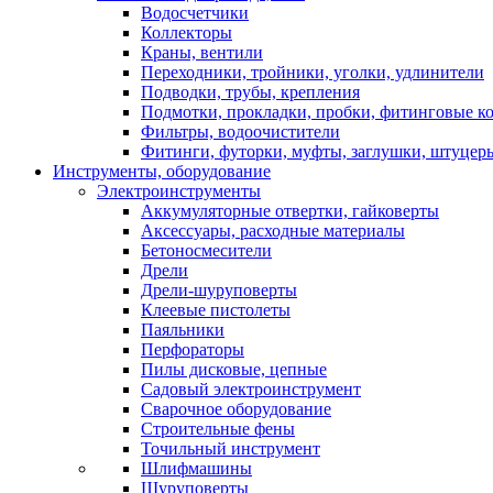
Водосчетчики
Коллекторы
Краны, вентили
Переходники, тройники, уголки, удлинители
Подводки, трубы, крепления
Подмотки, прокладки, пробки, фитинговые к
Фильтры, водоочистители
Фитинги, футорки, муфты, заглушки, штуцер
Инструменты, оборудование
Электроинструменты
Аккумуляторные отвертки, гайковерты
Аксессуары, расходные материалы
Бетоносмесители
Дрели
Дрели-шуруповерты
Клеевые пистолеты
Паяльники
Перфораторы
Пилы дисковые, цепные
Садовый электроинструмент
Сварочное оборудование
Строительные фены
Точильный инструмент
Шлифмашины
Шуруповерты