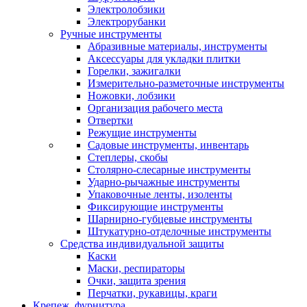
Электролобзики
Электрорубанки
Ручные инструменты
Абразивные материалы, инструменты
Аксессуары для укладки плитки
Горелки, зажигалки
Измерительно-разметочные инструменты
Ножовки, лобзики
Организация рабочего места
Отвертки
Режущие инструменты
Садовые инструменты, инвентарь
Степлеры, скобы
Столярно-слесарные инструменты
Ударно-рычажные инструменты
Упаковочные ленты, изоленты
Фиксирующие инструменты
Шарнирно-губцевые инструменты
Штукатурно-отделочные инструменты
Средства индивидуальной защиты
Каски
Маски, респираторы
Очки, защита зрения
Перчатки, рукавицы, краги
Крепеж, фурнитура