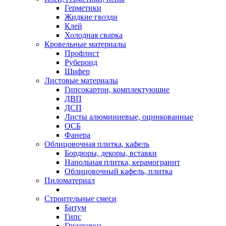
Герметики
Жидкие гвозди
Клей
Холодная сварка
Кровельные материалы
Профлист
Рубероид
Шифер
Листовые материалы
Гипсокартон, комплектующие
ДВП
ДСП
Листы алюминиевые, оцинкованные
ОСБ
Фанера
Облицовочная плитка, кафель
Бордюры, декоры, вставки
Напольная плитка, керамогранит
Облицовочный кафель, плитка
Пиломатериал
Строительные смеси
Битум
Гипс
Грунтовки