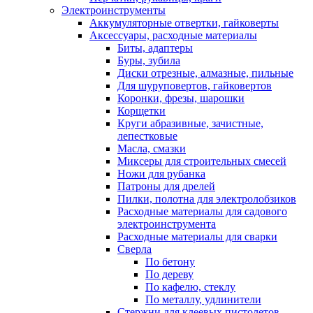
Электроинструменты
Аккумуляторные отвертки, гайковерты
Аксессуары, расходные материалы
Биты, адаптеры
Буры, зубила
Диски отрезные, алмазные, пильные
Для шуруповертов, гайковертов
Коронки, фрезы, шарошки
Корщетки
Круги абразивные, зачистные,
лепестковые
Масла, смазки
Миксеры для строительных смесей
Ножи для рубанка
Патроны для дрелей
Пилки, полотна для электролобзиков
Расходные материалы для садового
электроинструмента
Расходные материалы для сварки
Сверла
По бетону
По дереву
По кафелю, стеклу
По металлу, удлинители
Стержни для клеевых пистолетов