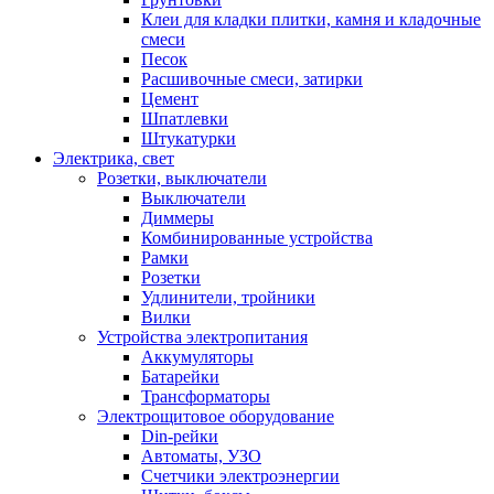
Клеи для кладки плитки, камня и кладочные
смеси
Песок
Расшивочные смеси, затирки
Цемент
Шпатлевки
Штукатурки
Электрика, свет
Розетки, выключатели
Выключатели
Диммеры
Комбинированные устройства
Рамки
Розетки
Удлинители, тройники
Вилки
Устройства электропитания
Аккумуляторы
Батарейки
Трансформаторы
Электрощитовое оборудование
Din-рейки
Автоматы, УЗО
Счетчики электроэнергии