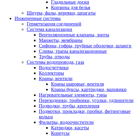
Гладильные доски
Корзины для белья
Шнуры, фалы, веревки, шпагаты
Инженерные системы
Герметизация соединений
Система канализации
Вентиляционные клапаны, зонты
Манжеты, мембраны
Сифоны, гофры, трубные оболочки, шланги
Сливы, трапы канализационные
Трубы, отводы
Системы водопровода, газа
Водосчетчики
Коллекторы
Краны, вентили
Краны шаровые, вентиля
Краны-буксы, картриджи, маховики
Нагревательные элементы, тэны
Переходники, тройники, уголки, удлинители
Подводки, трубы, крепления
Подмотки, прокладки, пробки, фитинговые
кольца
Фильтры, водоочистители
Катриджи, касеты
Корпусы