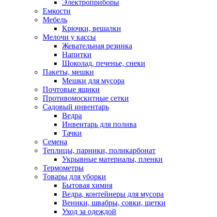
Электроприборы
Емкости
Мебель
Крючки, вешалки
Мелочи у кассы
Жевательная резинка
Напитки
Шоколад, печенье, снеки
Пакеты, мешки
Мешки для мусора
Почтовые ящики
Противомоскитные сетки
Садовый инвентарь
Ведра
Инвентарь для полива
Тачки
Семена
Теплицы, парники, поликарбонат
Укрывные материалы, пленки
Термометры
Товары для уборки
Бытовая химия
Ведра, контейнеры для мусора
Веники, швабры, совки, щетки
Уход за одеждой