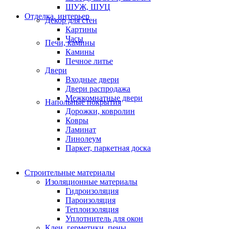
ШУЖ, ШУЦ
Отделка, интерьер
Декор для стен
Картины
Часы
Печи, камины
Камины
Печное литье
Двери
Входные двери
Двери распродажа
Межкомнатные двери
Напольные покрытия
Дорожки, ковролин
Ковры
Ламинат
Линолеум
Паркет, паркетная доска
Строительные материалы
Изоляционные материалы
Гидроизоляция
Пароизоляция
Теплоизоляция
Уплотнитель для окон
Клеи, герметики, пены