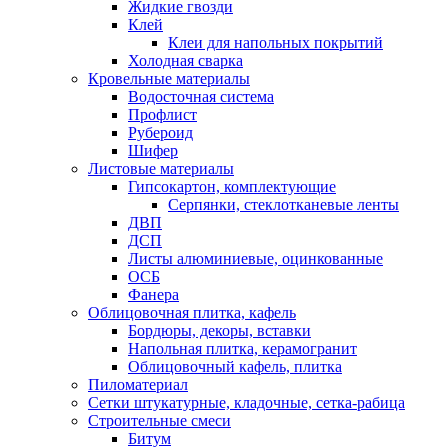
Жидкие гвозди
Клей
Клеи для напольных покрытий
Холодная сварка
Кровельные материалы
Водосточная система
Профлист
Рубероид
Шифер
Листовые материалы
Гипсокартон, комплектующие
Серпянки, стеклотканевые ленты
ДВП
ДСП
Листы алюминиевые, оцинкованные
ОСБ
Фанера
Облицовочная плитка, кафель
Бордюры, декоры, вставки
Напольная плитка, керамогранит
Облицовочный кафель, плитка
Пиломатериал
Сетки штукатурные, кладочные, сетка-рабица
Строительные смеси
Битум