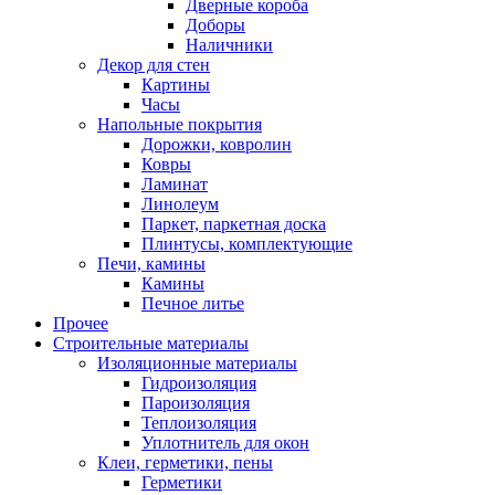
Дверные короба
Доборы
Наличники
Декор для стен
Картины
Часы
Напольные покрытия
Дорожки, ковролин
Ковры
Ламинат
Линолеум
Паркет, паркетная доска
Плинтусы, комплектующие
Печи, камины
Камины
Печное литье
Прочее
Строительные материалы
Изоляционные материалы
Гидроизоляция
Пароизоляция
Теплоизоляция
Уплотнитель для окон
Клеи, герметики, пены
Герметики