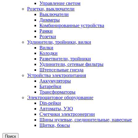
Управление светом
Розетки, выключатели
Выключатели
Диммеры
Комбинированные устройства
Рамки
Розетки
Удлинители, тройники, вилки
Вилки
Колодки
Разветвители, тройники
Удлинители, сетевые фильтры
Штепсельные гнезда
Устройства электропитания
Аккумуляторы
Батарейки
Трансформаторы
Электрощитовое оборудование
Din-рейки
Автоматы, УЗО
Счетчики электроэнергии
Шины нулевые, соединительные, навесные
Щитки, боксы
Поиск