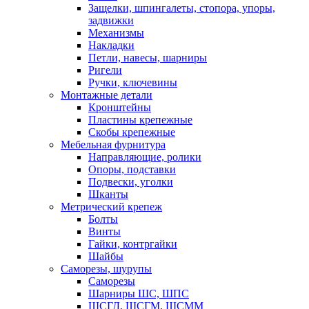
Защелки, шпингалеты, стопора, упоры,
задвижки
Механизмы
Накладки
Петли, навесы, шарниры
Ригели
Ручки, ключевины
Монтажные детали
Кронштейны
Пластины крепежные
Скобы крепежные
Мебельная фурнитура
Направляющие, ролики
Опоры, подставки
Подвески, уголки
Шканты
Метрический крепеж
Болты
Винты
Гайки, контргайки
Шайбы
Саморезы, шурупы
Саморезы
Шарниры ШС, ШПС
ШСГД, ШСГМ, ШСММ