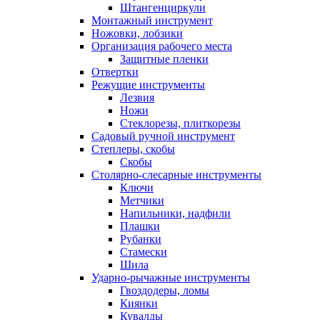
Штангенциркули
Монтажный инструмент
Ножовки, лобзики
Организация рабочего места
Защитные пленки
Отвертки
Режущие инструменты
Лезвия
Ножи
Стеклорезы, плиткорезы
Садовый ручной инструмент
Степлеры, скобы
Скобы
Столярно-слесарные инструменты
Ключи
Метчики
Напильники, надфили
Плашки
Рубанки
Стамески
Шила
Ударно-рычажные инструменты
Гвоздодеры, ломы
Киянки
Кувалды