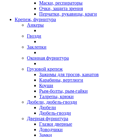
Маски, респираторы
Очки, защита зрения
Перчатки, рукавицы, краги
Крепеж, фурнитура
Анкеры
Гвозди
Заклепки
Оконная фурнитура
Грузовой крепеж
Зажимы для тросов, канатов
Карабины, вертлюги
Коуши
Рым-болты, рым-гайки
Талрепы, крюки
Дюбели, дюбель-гвозди
Дюбели
Дюбель-гвозди
Дверная фурнитура
Глазки дверные
Доводчики
Замки