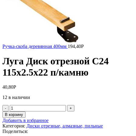
Ручка-скоба деревянная 400мм
194,40
Р
Луга Диск отрезной С24
115х2.5х22 п/камню
40,80
Р
12 в наличии
Количество
товара
В корзину
Луга
Добавить в избранное
Диск
Категория:
Диски отрезные, алмазные, пильные
отрезной
Поделиться:
С24