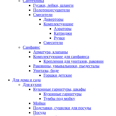
Сантехника
Гусаки, лейки, шланги
Полотенцесушители
Смесители
Диверторы
Комплектующие
Аэраторы
Катриджи
Ручки
Смесители
Санфаянс
Арматура, клапаны
Комплектующие для санфаянса
Крепления для унитазов, раковин
Раковины, умывальники, пьедесталы
Унитазы, биде
Горшки детские
Для дома и сада
Для кухни
Кухонные гарнитуры, шкафы
Кухонные гарнитуры
Тумбы под мойку
Мойки
Подставки, сушилки для посуды
Посуда