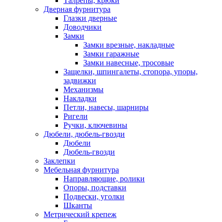
Талрепы, крюки
Дверная фурнитура
Глазки дверные
Доводчики
Замки
Замки врезные, накладные
Замки гаражные
Замки навесные, тросовые
Защелки, шпингалеты, стопора, упоры,
задвижки
Механизмы
Накладки
Петли, навесы, шарниры
Ригели
Ручки, ключевины
Дюбели, дюбель-гвозди
Дюбели
Дюбель-гвозди
Заклепки
Мебельная фурнитура
Направляющие, ролики
Опоры, подставки
Подвески, уголки
Шканты
Метрический крепеж