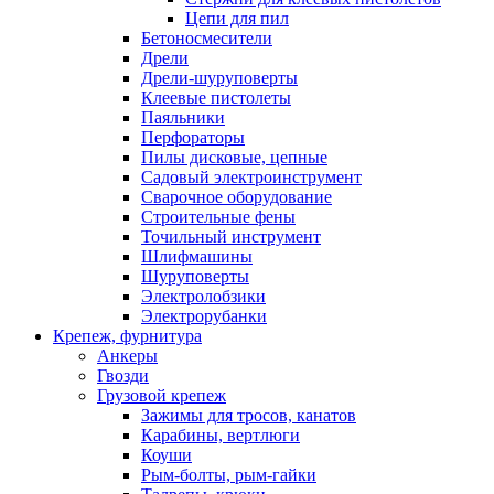
Цепи для пил
Бетоносмесители
Дрели
Дрели-шуруповерты
Клеевые пистолеты
Паяльники
Перфораторы
Пилы дисковые, цепные
Садовый электроинструмент
Сварочное оборудование
Строительные фены
Точильный инструмент
Шлифмашины
Шуруповерты
Электролобзики
Электрорубанки
Крепеж, фурнитура
Анкеры
Гвозди
Грузовой крепеж
Зажимы для тросов, канатов
Карабины, вертлюги
Коуши
Рым-болты, рым-гайки