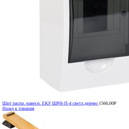
Щит распр. навесн. EKF ЩРН-П-4 светл.дерево
1566,00
Р
Назад к товарам