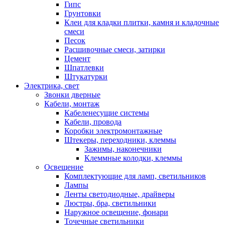
Гипс
Грунтовки
Клеи для кладки плитки, камня и кладочные
смеси
Песок
Расшивочные смеси, затирки
Цемент
Шпатлевки
Штукатурки
Электрика, свет
Звонки дверные
Кабели, монтаж
Кабеленесущие системы
Кабели, провода
Коробки электромонтажные
Штекеры, переходники, клеммы
Зажимы, наконечники
Клеммные колодки, клеммы
Освещение
Комплектующие для ламп, светильников
Лампы
Ленты светодиодные, драйверы
Люстры, бра, светильники
Наружное освещение, фонари
Точечные светильники