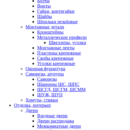
Болты
Винты
Гайки, контргайки
Шайбы
Шпильки резьбовые
Монтажные детали
Кронштейны
Металлические профили
Швеллеры, уголки
Монтажные ленты
Пластины крепежные
Скобы крепежные
Уголки крепежные
Оконная фурнитура
Саморезы, шурупы
Саморезы
Шарниры ШС, ШПС
ШСГД, ШСГМ, ШСММ
ШУЖ, ШУЦ
Хомуты, стяжки
Отделка, интерьер
Двери
Входные двери
Двери распродажа
Межкомнатные двери