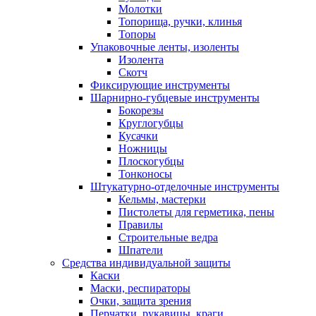
Молотки
Топорища, ручки, клинья
Топоры
Упаковочные ленты, изоленты
Изолента
Скотч
Фиксирующие инструменты
Шарнирно-губцевые инструменты
Бокорезы
Круглогубцы
Кусачки
Ножницы
Плоскогубцы
Тонконосы
Штукатурно-отделочные инструменты
Кельмы, мастерки
Пистолеты для герметика, пены
Правилы
Строительные ведра
Шпатели
Средства индивидуальной защиты
Каски
Маски, респираторы
Очки, защита зрения
Перчатки, рукавицы, краги