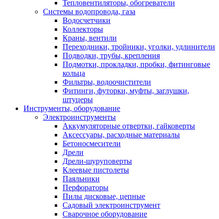
Тепловентиляторы, обогреватели
Системы водопровода, газа
Водосчетчики
Коллекторы
Краны, вентили
Переходники, тройники, уголки, удлинители
Подводки, трубы, крепления
Подмотки, прокладки, пробки, фитинговые
кольца
Фильтры, водоочистители
Фитинги, футорки, муфты, заглушки,
штуцеры
Инструменты, оборудование
Электроинструменты
Аккумуляторные отвертки, гайковерты
Аксессуары, расходные материалы
Бетоносмесители
Дрели
Дрели-шуруповерты
Клеевые пистолеты
Паяльники
Перфораторы
Пилы дисковые, цепные
Садовый электроинструмент
Сварочное оборудование