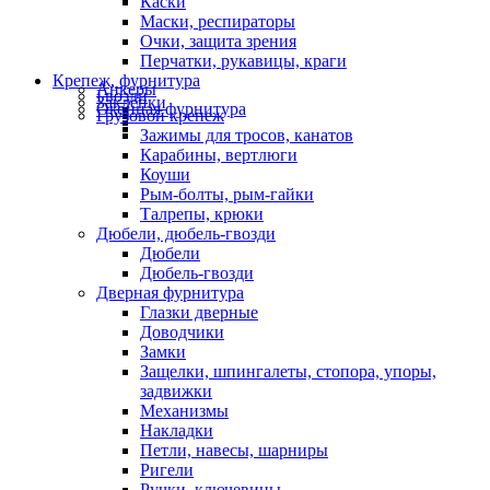
Каски
Маски, респираторы
Очки, защита зрения
Перчатки, рукавицы, краги
Крепеж, фурнитура
Анкеры
Гвозди
Заклепки
Оконная фурнитура
Грузовой крепеж
Зажимы для тросов, канатов
Карабины, вертлюги
Коуши
Рым-болты, рым-гайки
Талрепы, крюки
Дюбели, дюбель-гвозди
Дюбели
Дюбель-гвозди
Дверная фурнитура
Глазки дверные
Доводчики
Замки
Защелки, шпингалеты, стопора, упоры,
задвижки
Механизмы
Накладки
Петли, навесы, шарниры
Ригели
Ручки, ключевины