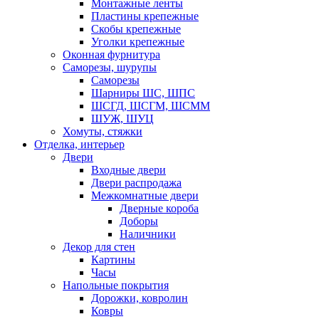
Монтажные ленты
Пластины крепежные
Скобы крепежные
Уголки крепежные
Оконная фурнитура
Саморезы, шурупы
Саморезы
Шарниры ШС, ШПС
ШСГД, ШСГМ, ШСММ
ШУЖ, ШУЦ
Хомуты, стяжки
Отделка, интерьер
Двери
Входные двери
Двери распродажа
Межкомнатные двери
Дверные короба
Доборы
Наличники
Декор для стен
Картины
Часы
Напольные покрытия
Дорожки, ковролин
Ковры