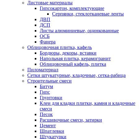
Листовые материалы
Гипсокартон, комплектующие
Серпянки, стеклотканевые ленты
ДВП
ДСП
Листы алюминиевые, оцинкованные
ОСБ
Фанера
Облицовочная плитка, кафель
Бордюры, декоры, вставки
Напольная плитка, керамогранит
Облицовочный кафель, плитка
Пиломатериал
Сетки штукатурные, кладочные, сетка-рабица
Строительные смеси
Битум
Гипс
Грунтовки
Клеи для кладки плитки, камня и кладочные
смеси
Песок
Расшивочные смеси, затирки
Цемент
Шпатлевки
Штукатурки