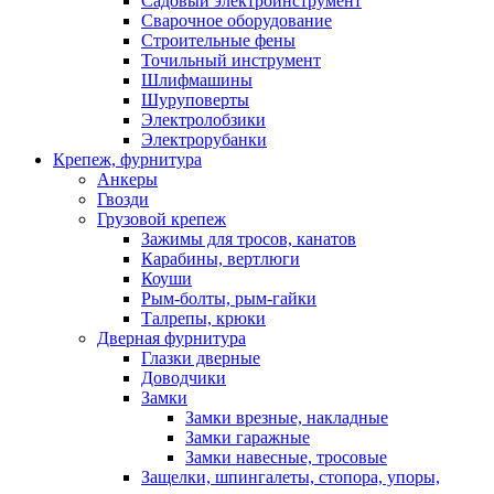
Садовый электроинструмент
Сварочное оборудование
Строительные фены
Точильный инструмент
Шлифмашины
Шуруповерты
Электролобзики
Электрорубанки
Крепеж, фурнитура
Анкеры
Гвозди
Грузовой крепеж
Зажимы для тросов, канатов
Карабины, вертлюги
Коуши
Рым-болты, рым-гайки
Талрепы, крюки
Дверная фурнитура
Глазки дверные
Доводчики
Замки
Замки врезные, накладные
Замки гаражные
Замки навесные, тросовые
Защелки, шпингалеты, стопора, упоры,