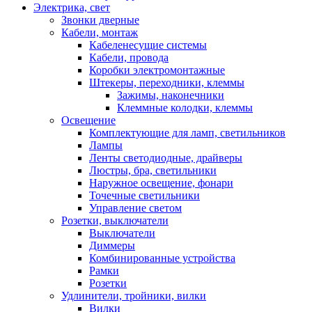
Электрика, свет
Звонки дверные
Кабели, монтаж
Кабеленесущие системы
Кабели, провода
Коробки электромонтажные
Штекеры, переходники, клеммы
Зажимы, наконечники
Клеммные колодки, клеммы
Освещение
Комплектующие для ламп, светильников
Лампы
Ленты светодиодные, драйверы
Люстры, бра, светильники
Наружное освещение, фонари
Точечные светильники
Управление светом
Розетки, выключатели
Выключатели
Диммеры
Комбинированные устройства
Рамки
Розетки
Удлинители, тройники, вилки
Вилки