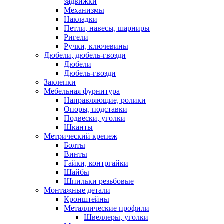
задвижки
Механизмы
Накладки
Петли, навесы, шарниры
Ригели
Ручки, ключевины
Дюбели, дюбель-гвозди
Дюбели
Дюбель-гвозди
Заклепки
Мебельная фурнитура
Направляющие, ролики
Опоры, подставки
Подвески, уголки
Шканты
Метрический крепеж
Болты
Винты
Гайки, контргайки
Шайбы
Шпильки резьбовые
Монтажные детали
Кронштейны
Металлические профили
Швеллеры, уголки