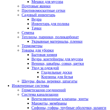
Мешки для мусора
Почтовые ящики
Противомоскитные сетки
Садовый инвентарь
Ведра
Инвентарь для полива
Тачки
Семена
Теплицы, парники, поликарбонат
Укрывные материалы, пленки
Термометры
Товары для уборки
Бытовая химия
Ведра, контейнеры для мусора
Веники, швабры, совки, щетки
Уход за одеждой
Гладильные доски
Корзины для белья
Шнуры, фалы, веревки, шпагаты
Инженерные системы
Герметизация соединений
Система канализации
Вентиляционные клапаны, зонты
Манжеты, мембраны
Сифоны, гофры, трубные оболочки, шланги