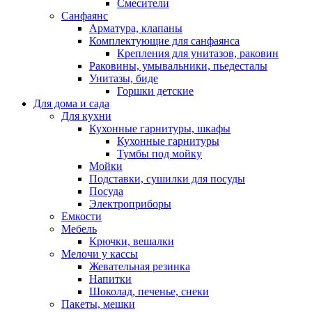
Смесители
Санфаянс
Арматура, клапаны
Комплектующие для санфаянса
Крепления для унитазов, раковин
Раковины, умывальники, пьедесталы
Унитазы, биде
Горшки детские
Для дома и сада
Для кухни
Кухонные гарнитуры, шкафы
Кухонные гарнитуры
Тумбы под мойку
Мойки
Подставки, сушилки для посуды
Посуда
Электроприборы
Емкости
Мебель
Крючки, вешалки
Мелочи у кассы
Жевательная резинка
Напитки
Шоколад, печенье, снеки
Пакеты, мешки