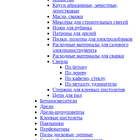
Круги абразивные, зачистные,
лепестковые
Масла, смазки
Миксеры для строительных смесей
Ножи для рубанка
Патроны для дрелей
Пилки, полотна для электролобзиков
Расходные материалы для садового
электроинструмента
Расходные материалы для сварки
Сверла
По бетону
По дереву
По кафелю, стеклу
По металлу, удлинители
Стержни для клеевых пистолетов
Цепи для пил
Бетоносмесители
Дрели
Дрели-шуруповерты
Клеевые пистолеты
Паяльники
Перфораторы
Пилы дисковые, цепные