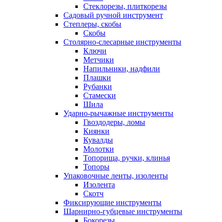
Стеклорезы, плиткорезы
Садовый ручной инструмент
Степлеры, скобы
Скобы
Столярно-слесарные инструменты
Ключи
Метчики
Напильники, надфили
Плашки
Рубанки
Стамески
Шила
Ударно-рычажные инструменты
Гвоздодеры, ломы
Киянки
Кувалды
Молотки
Топорища, ручки, клинья
Топоры
Упаковочные ленты, изоленты
Изолента
Скотч
Фиксирующие инструменты
Шарнирно-губцевые инструменты
Бокорезы