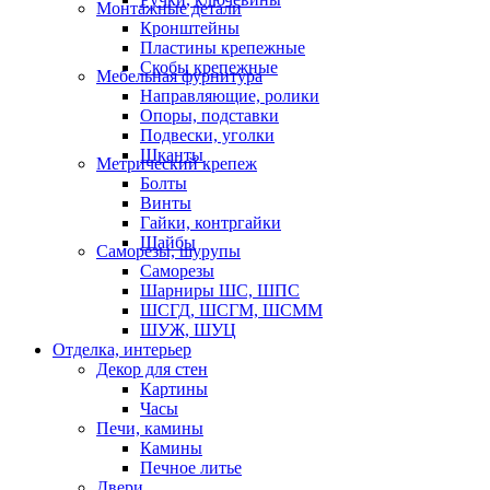
Монтажные детали
Кронштейны
Пластины крепежные
Скобы крепежные
Мебельная фурнитура
Направляющие, ролики
Опоры, подставки
Подвески, уголки
Шканты
Метрический крепеж
Болты
Винты
Гайки, контргайки
Шайбы
Саморезы, шурупы
Саморезы
Шарниры ШС, ШПС
ШСГД, ШСГМ, ШСММ
ШУЖ, ШУЦ
Отделка, интерьер
Декор для стен
Картины
Часы
Печи, камины
Камины
Печное литье
Двери