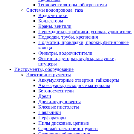
Тепловентиляторы, обогреватели
Системы водопровода, газа
Водосчетчики
Коллекторы
Краны, вентили
Переходники, тройники, уголки, удлинители
Подводки, трубы, крепления
Подмотки, прокладки, пробки, фитинговые
кольца
Фильтры, водоочистители
Фитинги, футорки, муфты, заглушки,
штуцеры
Инструменты, оборудование
Электроинструменты
Аккумуляторные отвертки, гайковерты
Аксессуары, расходные материалы
Бетоносмесители
Дрели
Дрели-шуруповерты
Клеевые пистолеты
Паяльники
Перфораторы
Пилы дисковые, цепные
Садовый электроинструмент
Сварочное оборудование