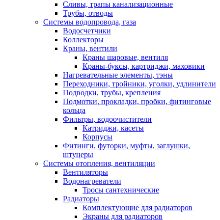
Сливы, трапы канализационные
Трубы, отводы
Системы водопровода, газа
Водосчетчики
Коллекторы
Краны, вентили
Краны шаровые, вентиля
Краны-буксы, картриджи, маховики
Нагревательные элементы, тэны
Переходники, тройники, уголки, удлинители
Подводки, трубы, крепления
Подмотки, прокладки, пробки, фитинговые
кольца
Фильтры, водоочистители
Катриджи, касеты
Корпусы
Фитинги, футорки, муфты, заглушки,
штуцеры
Системы отопления, вентиляции
Вентиляторы
Водонагреватели
Тросы сантехнические
Радиаторы
Комплектующие для радиаторов
Экраны для радиаторов