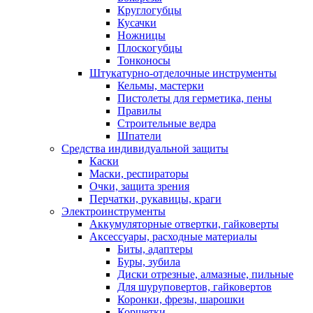
Круглогубцы
Кусачки
Ножницы
Плоскогубцы
Тонконосы
Штукатурно-отделочные инструменты
Кельмы, мастерки
Пистолеты для герметика, пены
Правилы
Строительные ведра
Шпатели
Средства индивидуальной защиты
Каски
Маски, респираторы
Очки, защита зрения
Перчатки, рукавицы, краги
Электроинструменты
Аккумуляторные отвертки, гайковерты
Аксессуары, расходные материалы
Биты, адаптеры
Буры, зубила
Диски отрезные, алмазные, пильные
Для шуруповертов, гайковертов
Коронки, фрезы, шарошки
Корщетки