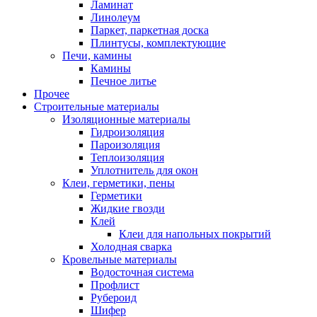
Ламинат
Линолеум
Паркет, паркетная доска
Плинтусы, комплектующие
Печи, камины
Камины
Печное литье
Прочее
Строительные материалы
Изоляционные материалы
Гидроизоляция
Пароизоляция
Теплоизоляция
Уплотнитель для окон
Клеи, герметики, пены
Герметики
Жидкие гвозди
Клей
Клеи для напольных покрытий
Холодная сварка
Кровельные материалы
Водосточная система
Профлист
Рубероид
Шифер