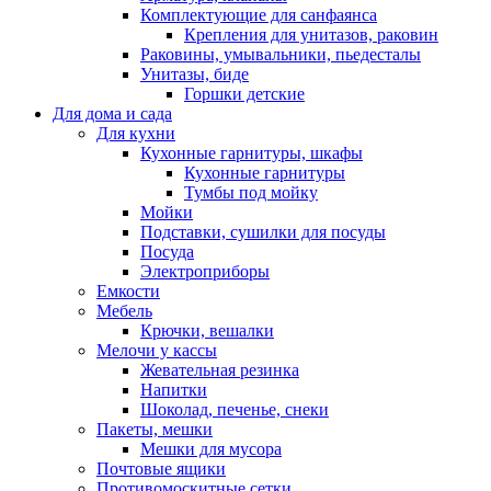
Комплектующие для санфаянса
Крепления для унитазов, раковин
Раковины, умывальники, пьедесталы
Унитазы, биде
Горшки детские
Для дома и сада
Для кухни
Кухонные гарнитуры, шкафы
Кухонные гарнитуры
Тумбы под мойку
Мойки
Подставки, сушилки для посуды
Посуда
Электроприборы
Емкости
Мебель
Крючки, вешалки
Мелочи у кассы
Жевательная резинка
Напитки
Шоколад, печенье, снеки
Пакеты, мешки
Мешки для мусора
Почтовые ящики
Противомоскитные сетки