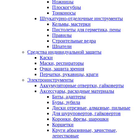
Ножницы
Плоскогубцы
Тонконосы
Штукатурно-отделочные инструменты
Кельмы, мастерки
Пистолеты для герметика, пены
Правилы
Строительные ведра
Шпатели
Средства индивидуальной защиты
Каски
Маски, респираторы
Очки, защита зрения
Перчатки, рукавицы, краги
Электроинструменты
Аккумуляторные отвертки, гайковерты
Аксессуары, расходные материалы
Биты, адаптеры
Буры, зубила
Диски отрезные, алмазные, пильные
Для шуруповертов, гайковертов
Коронки, фрезы, шарошки
Корщетки
Круги абразивные, зачистные,
лепестковые