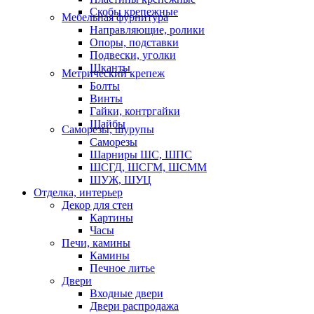
Скобы крепежные
Мебельная фурнитура
Направляющие, ролики
Опоры, подставки
Подвески, уголки
Шканты
Метрический крепеж
Болты
Винты
Гайки, контргайки
Шайбы
Саморезы, шурупы
Саморезы
Шарниры ШС, ШПС
ШСГД, ШСГМ, ШСММ
ШУЖ, ШУЦ
Отделка, интерьер
Декор для стен
Картины
Часы
Печи, камины
Камины
Печное литье
Двери
Входные двери
Двери распродажа