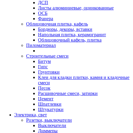
ДСП
Листы алюминиевые, оцинкованные
ОСБ
Фанера
Облицовочная плитка, кафель
Бордюры, декоры, вставки
Напольная плитка, керамогранит
Облицовочный кафель, плитка
Пиломатериал
Строительные смеси
Битум
Гипс
Грунтовки
Клеи для кладки плитки, камня и кладочные
смеси
Песок
Расшивочные смеси, затирки
Цемент
Шпатлевки
Штукатурки
Электрика, свет
Розетки, выключатели
Выключатели
Диммеры