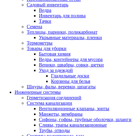
Садовый инвентарь
Ведра
Инвентарь для полива
Тачки
Семена
Теплицы, парники, поликарбонат
Укрывные материалы, пленки
Термометры
Товары для уборки
Бытовая химия
Ведра, контейнеры для мусора
Веники, швабры, совки, щетки
Уход за одеждой
Гладильные доски
Корзины для белья
Шнуры, фалы, веревки, шпагаты
Инженерные системы
Герметизация соединений
Система канализации
Вентиляционные клапаны, зонты
Манжеты, мембраны
Сифоны, гофры, трубные оболочки, шланги
Сливы, трапы канализационные
Трубы, отводы
Системы водопровода, газа