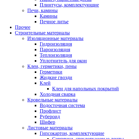
Плинтусы, комплектующие
Печи, камины
Камины
Печное литье
Прочее
Строительные материалы
Изоляционные материалы
Гидроизоляция
Пароизоляция
Теплоизоляция
Уплотнитель для окон
Клеи, герметики, пены
Герметики
Жидкие гвозди
Клей
Клеи для напольных покрытий
Холодная сварка
Кровельные материалы
Водосточная система
Профлист
Рубероид
Шифер
Листовые материалы
Гипсокартон, комплектующие
Серпянки, стеклотканевые ленты