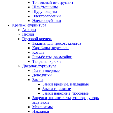
Точильный инструмент
Шлифмашины
Шуруповерты
Электролобзики
Электрорубанки
Крепеж, фурнитура
Анкеры
Гвозди
Грузовой крепеж
Зажимы для тросов, канатов
Карабины, вертлюги
Коуши
Рым-болты, рым-гайки
Талрепы, крюки
Дверная фурнитура
Глазки дверные
Доводчики
Замки
Замки врезные, накладные
Замки гаражные
Замки навесные, тросовые
Защелки, шпингалеты, стопора, упоры,
задвижки
Механизмы
Накладки