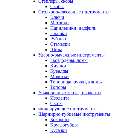
Степлеры, скобы
Скобы
Столярно-слесарные инструменты
Ключи
Метчики
Напильники, надфили
Плашки
Рубанки
Стамески
Шила
Ударно-рычажные инструменты
Гвоздодеры, ломы
Киянки
Кувалды
Молотки
Топорища, ручки, клинья
Топоры
Упаковочные ленты, изоленты
Изолента
Скотч
Фиксирующие инструменты
Шарнирно-губцевые инструменты
Бокорезы
Круглогубцы
Кусачки