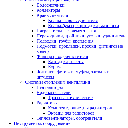
Водосчетчики
Коллекторы
Краны, вентили
Краны шаровые, вентиля
Краны-буксы, картриджи, маховики
Нагревательные элементы, тэны
Переходники, тройники, уголки, удлинители
Подводки, трубы, крепления
Подмотки, прокладки, пробки, фитинговые
кольца
Фильтры, водоочистители
Катриджи, касеты
Корпусы
Фитинги, футорки, муфты, заглушки,
штуцеры
Системы отопления, вентиляции
Вентиляторы
Водонагреватели
Тросы сантехнические
Радиаторы
Комплектующие для радиаторов
Экраны для радиаторов
Тепловентиляторы, обогреватели
Инструменты, оборудование