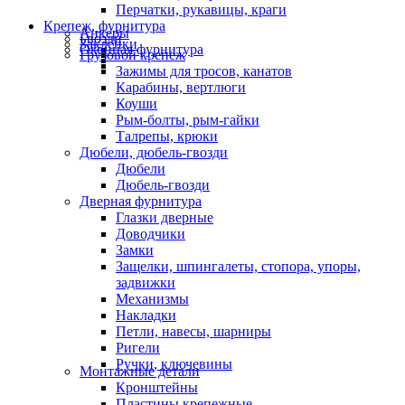
Перчатки, рукавицы, краги
Крепеж, фурнитура
Анкеры
Гвозди
Заклепки
Оконная фурнитура
Грузовой крепеж
Зажимы для тросов, канатов
Карабины, вертлюги
Коуши
Рым-болты, рым-гайки
Талрепы, крюки
Дюбели, дюбель-гвозди
Дюбели
Дюбель-гвозди
Дверная фурнитура
Глазки дверные
Доводчики
Замки
Защелки, шпингалеты, стопора, упоры,
задвижки
Механизмы
Накладки
Петли, навесы, шарниры
Ригели
Ручки, ключевины
Монтажные детали
Кронштейны
Пластины крепежные