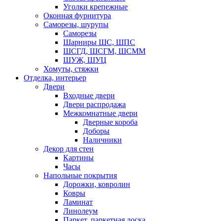
Уголки крепежные
Оконная фурнитура
Саморезы, шурупы
Саморезы
Шарниры ШС, ШПС
ШСГД, ШСГМ, ШСММ
ШУЖ, ШУЦ
Хомуты, стяжки
Отделка, интерьер
Двери
Входные двери
Двери распродажа
Межкомнатные двери
Дверные короба
Доборы
Наличники
Декор для стен
Картины
Часы
Напольные покрытия
Дорожки, ковролин
Ковры
Ламинат
Линолеум
Паркет, паркетная доска