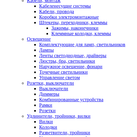
Кабели, монтаж
Кабеленесущие системы
Кабели, провода
Коробки электромонтажные
Штекеры, переходники, клеммы
Зажимы, наконечники
Клеммные колодки, клеммы
Освещение
Комплектующие для ламп, светильников
Лампы
Ленты светодиодные, драйверы
Люстры, бра, светильники
Наружное освещение, фонари
Точечные светильники
Управление светом
Розетки, выключатели
Выключатели
Диммеры
Комбинированные устройства
Рамки
Розетки
Удлинители, тройники, вилки
Вилки
Колодки
Разветвители, тройники