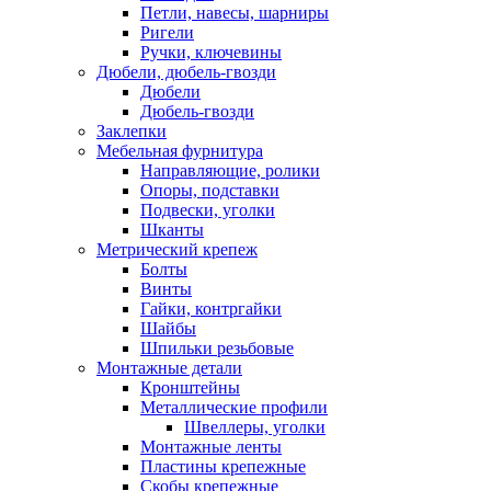
Петли, навесы, шарниры
Ригели
Ручки, ключевины
Дюбели, дюбель-гвозди
Дюбели
Дюбель-гвозди
Заклепки
Мебельная фурнитура
Направляющие, ролики
Опоры, подставки
Подвески, уголки
Шканты
Метрический крепеж
Болты
Винты
Гайки, контргайки
Шайбы
Шпильки резьбовые
Монтажные детали
Кронштейны
Металлические профили
Швеллеры, уголки
Монтажные ленты
Пластины крепежные
Скобы крепежные