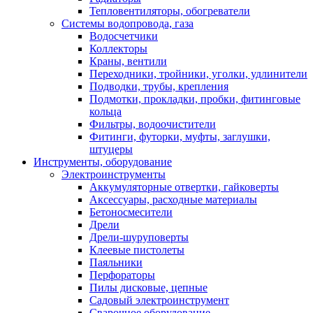
Тепловентиляторы, обогреватели
Системы водопровода, газа
Водосчетчики
Коллекторы
Краны, вентили
Переходники, тройники, уголки, удлинители
Подводки, трубы, крепления
Подмотки, прокладки, пробки, фитинговые
кольца
Фильтры, водоочистители
Фитинги, футорки, муфты, заглушки,
штуцеры
Инструменты, оборудование
Электроинструменты
Аккумуляторные отвертки, гайковерты
Аксессуары, расходные материалы
Бетоносмесители
Дрели
Дрели-шуруповерты
Клеевые пистолеты
Паяльники
Перфораторы
Пилы дисковые, цепные
Садовый электроинструмент
Сварочное оборудование