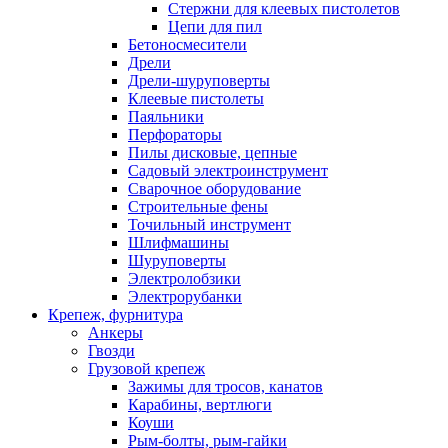
Стержни для клеевых пистолетов
Цепи для пил
Бетоносмесители
Дрели
Дрели-шуруповерты
Клеевые пистолеты
Паяльники
Перфораторы
Пилы дисковые, цепные
Садовый электроинструмент
Сварочное оборудование
Строительные фены
Точильный инструмент
Шлифмашины
Шуруповерты
Электролобзики
Электрорубанки
Крепеж, фурнитура
Анкеры
Гвозди
Грузовой крепеж
Зажимы для тросов, канатов
Карабины, вертлюги
Коуши
Рым-болты, рым-гайки