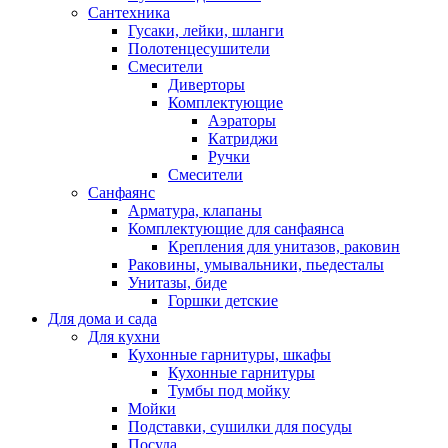
Сантехника
Гусаки, лейки, шланги
Полотенцесушители
Смесители
Диверторы
Комплектующие
Аэраторы
Катриджи
Ручки
Смесители
Санфаянс
Арматура, клапаны
Комплектующие для санфаянса
Крепления для унитазов, раковин
Раковины, умывальники, пьедесталы
Унитазы, биде
Горшки детские
Для дома и сада
Для кухни
Кухонные гарнитуры, шкафы
Кухонные гарнитуры
Тумбы под мойку
Мойки
Подставки, сушилки для посуды
Посуда