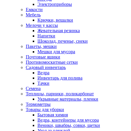
Электроприборы
Емкости
Мебель
Крючки, вешалки
Мелочи у кассы
Жевательная резинка
Напитки
Шоколад, печенье, снеки
Пакеты, мешки
Мешки для мусора
Почтовые ящики
Противомоскитные сетки
Садовый инвентарь
Ведра
Инвентарь для полива
Тачки
Семена
Теплицы, парники, поликарбонат
Укрывные материалы, пленки
Термометры
Товары для уборки
Бытовая химия
Ведра, контейнеры для мусора
Веники, швабры, совки, щетки
Уход за одеждой