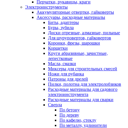
Перчатки, рукавицы, краги
Электроинструменты
Аккумуляторные отвертки, гайковерты
Аксессуары, расходные материалы
Биты, адаптеры
Буры, зубила
Диски отрезные, алмазные, пильные
Для шуруповертов, гайковертов
Коронки, фрезы, шарошки
Корщетки
Круги абразивные, зачистные,
лепестковые
Масла, смазки
Миксеры для строительных смесей
Ножи для рубанка
Патроны для дрелей
Пилки, полотна для электролобзиков
Расходные материалы для садового
электроинструмента
Расходные материалы для сварки
Сверла
По бетону
По дереву
По кафелю, стеклу
По металлу, удлинители