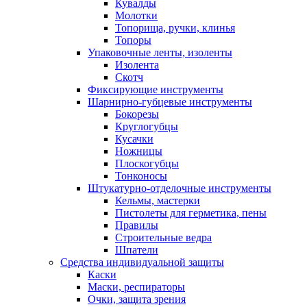
Кувалды
Молотки
Топорища, ручки, клинья
Топоры
Упаковочные ленты, изоленты
Изолента
Скотч
Фиксирующие инструменты
Шарнирно-губцевые инструменты
Бокорезы
Круглогубцы
Кусачки
Ножницы
Плоскогубцы
Тонконосы
Штукатурно-отделочные инструменты
Кельмы, мастерки
Пистолеты для герметика, пены
Правилы
Строительные ведра
Шпатели
Средства индивидуальной защиты
Каски
Маски, респираторы
Очки, защита зрения