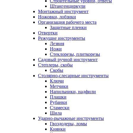
Строительные уровни, отвесы
Штангенциркули
Монтажный инструмент
Ножовки, лобзики
Организация рабочего места
Защитные пленки
Отвертки
Режущие инструменты
Лезвия
Ножи
Стеклорезы, плиткорезы
Садовый ручной инструмент
Степлеры, скобы
Скобы
Столярно-слесарные инструменты
Ключи
Метчики
Напильники, надфили
Плашки
Рубанки
Стамески
Шила
Ударно-рычажные инструменты
Гвоздодеры, ломы
Киянки