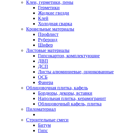
Клеи, герметики, пены
Герметики
Жидкие гвозди
Клей
Холодная сварка
Кровельные материалы
Профлист
Рубероид
Шифер
Листовые материалы
Гипсокартон, комплектующие
ДВП
ДСП
Листы алюминиевые, оцинкованные
ОСБ
Фанера
Облицовочная плитка, кафель
Бордюры, декоры, вставки
Напольная плитка, керамогранит
Облицовочный кафель, плитка
Пиломатериал
Строительные смеси
Битум
Гипс