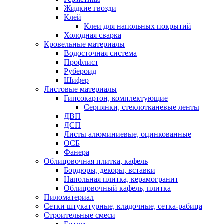
Жидкие гвозди
Клей
Клеи для напольных покрытий
Холодная сварка
Кровельные материалы
Водосточная система
Профлист
Рубероид
Шифер
Листовые материалы
Гипсокартон, комплектующие
Серпянки, стеклотканевые ленты
ДВП
ДСП
Листы алюминиевые, оцинкованные
ОСБ
Фанера
Облицовочная плитка, кафель
Бордюры, декоры, вставки
Напольная плитка, керамогранит
Облицовочный кафель, плитка
Пиломатериал
Сетки штукатурные, кладочные, сетка-рабица
Строительные смеси