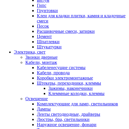
Битум
Гипс
Грунтовки
Клеи для кладки плитки, камня и кладочные
смеси
Песок
Расшивочные смеси, затирки
Цемент
Шпатлевки
Штукатурки
Электрика, свет
Звонки дверные
Кабели, монтаж
Кабеленесущие системы
Кабели, провода
Коробки электромонтажные
Штекеры, переходники, клеммы
Зажимы, наконечники
Клеммные колодки, клеммы
Освещение
Комплектующие для ламп, светильников
Лампы
Ленты светодиодные, драйверы
Люстры, бра, светильники
Наружное освещение, фонари