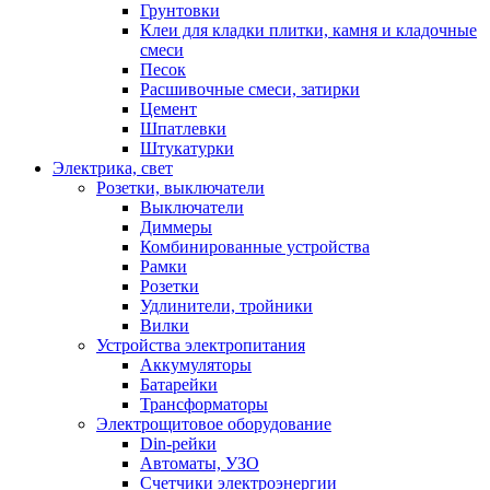
Грунтовки
Клеи для кладки плитки, камня и кладочные
смеси
Песок
Расшивочные смеси, затирки
Цемент
Шпатлевки
Штукатурки
Электрика, свет
Розетки, выключатели
Выключатели
Диммеры
Комбинированные устройства
Рамки
Розетки
Удлинители, тройники
Вилки
Устройства электропитания
Аккумуляторы
Батарейки
Трансформаторы
Электрощитовое оборудование
Din-рейки
Автоматы, УЗО
Счетчики электроэнергии