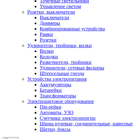
Точечные светильники
Управление светом
Розетки, выключатели
Выключатели
Диммеры
Комбинированные устройства
Рамки
Розетки
Удлинители, тройники, вилки
Вилки
Колодки
Разветвители, тройники
Удлинители, сетевые фильтры
Штепсельные гнезда
Устройства электропитания
Аккумуляторы
Батарейки
Трансформаторы
Электрощитовое оборудование
Din-рейки
Автоматы, УЗО
Счетчики электроэнергии
Шины нулевые, соединительные, навесные
Щитки, боксы