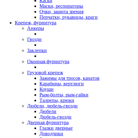
Каски
Маски, респираторы
Очки, защита зрения
Перчатки, рукавицы, краги
Крепеж, фурнитура
Анкеры
Гвозди
Заклепки
Оконная фурнитура
Грузовой крепеж
Зажимы для тросов, канатов
Карабины, вертлюги
Коуши
Рым-болты, рым-гайки
Талрепы, крюки
Дюбели, дюбель-гвозди
Дюбели
Дюбель-гвозди
Дверная фурнитура
Глазки дверные
Доводчики