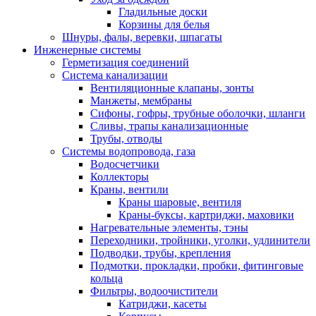
Гладильные доски
Корзины для белья
Шнуры, фалы, веревки, шпагаты
Инженерные системы
Герметизация соединений
Система канализации
Вентиляционные клапаны, зонты
Манжеты, мембраны
Сифоны, гофры, трубные оболочки, шланги
Сливы, трапы канализационные
Трубы, отводы
Системы водопровода, газа
Водосчетчики
Коллекторы
Краны, вентили
Краны шаровые, вентиля
Краны-буксы, картриджи, маховики
Нагревательные элементы, тэны
Переходники, тройники, уголки, удлинители
Подводки, трубы, крепления
Подмотки, прокладки, пробки, фитинговые
кольца
Фильтры, водоочистители
Катриджи, касеты