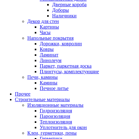
Дверные короба
Доборы
Наличники
Декор для стен
Картины
Часы
Напольные покрытия
Дорожки, ковролин
Ковры
Ламинат
Линолеум
Паркет, паркетная доска
Плинтусы, комплектующие
Печи, камины
Камины
Печное литье
Прочее
Строительные материалы
Изоляционные материалы
Гидроизоляция
Пароизоляция
Теплоизоляция
Уплотнитель для окон
Клеи, герметики, пены
Герметики