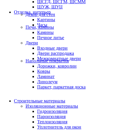
ШСГД, ШСГМ, ШСММ
ШУЖ, ШУЦ
Отделка, интерьер
Декор для стен
Картины
Часы
Печи, камины
Камины
Печное литье
Двери
Входные двери
Двери распродажа
Межкомнатные двери
Напольные покрытия
Дорожки, ковролин
Ковры
Ламинат
Линолеум
Паркет, паркетная доска
Строительные материалы
Изоляционные материалы
Гидроизоляция
Пароизоляция
Теплоизоляция
Уплотнитель для окон