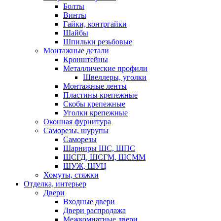
Болты
Винты
Гайки, контргайки
Шайбы
Шпильки резьбовые
Монтажные детали
Кронштейны
Металлические профили
Швеллеры, уголки
Монтажные ленты
Пластины крепежные
Скобы крепежные
Уголки крепежные
Оконная фурнитура
Саморезы, шурупы
Саморезы
Шарниры ШС, ШПС
ШСГД, ШСГМ, ШСММ
ШУЖ, ШУЦ
Хомуты, стяжки
Отделка, интерьер
Двери
Входные двери
Двери распродажа
Межкомнатные двери