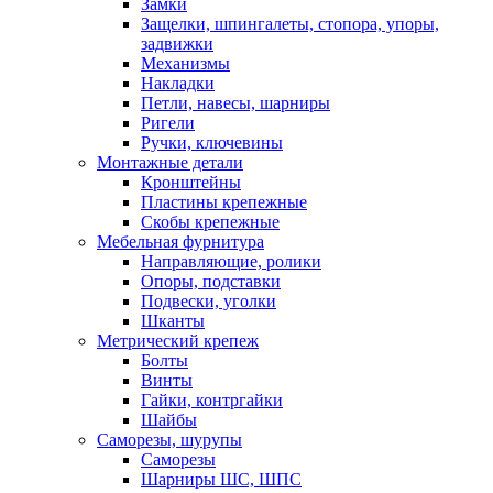
Замки
Защелки, шпингалеты, стопора, упоры,
задвижки
Механизмы
Накладки
Петли, навесы, шарниры
Ригели
Ручки, ключевины
Монтажные детали
Кронштейны
Пластины крепежные
Скобы крепежные
Мебельная фурнитура
Направляющие, ролики
Опоры, подставки
Подвески, уголки
Шканты
Метрический крепеж
Болты
Винты
Гайки, контргайки
Шайбы
Саморезы, шурупы
Саморезы
Шарниры ШС, ШПС