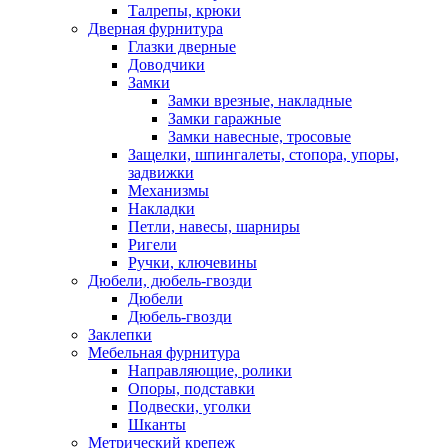
Талрепы, крюки
Дверная фурнитура
Глазки дверные
Доводчики
Замки
Замки врезные, накладные
Замки гаражные
Замки навесные, тросовые
Защелки, шпингалеты, стопора, упоры,
задвижки
Механизмы
Накладки
Петли, навесы, шарниры
Ригели
Ручки, ключевины
Дюбели, дюбель-гвозди
Дюбели
Дюбель-гвозди
Заклепки
Мебельная фурнитура
Направляющие, ролики
Опоры, подставки
Подвески, уголки
Шканты
Метрический крепеж