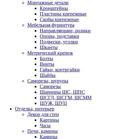
Монтажные детали
Кронштейны
Пластины крепежные
Скобы крепежные
Мебельная фурнитура
Направляющие, ролики
Опоры, подставки
Подвески, уголки
Шканты
Метрический крепеж
Болты
Винты
Гайки, контргайки
Шайбы
Саморезы, шурупы
Саморезы
Шарниры ШС, ШПС
ШСГД, ШСГМ, ШСММ
ШУЖ, ШУЦ
Отделка, интерьер
Декор для стен
Картины
Часы
Печи, камины
Камины