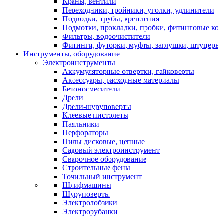
Краны, вентили
Переходники, тройники, уголки, удлинители
Подводки, трубы, крепления
Подмотки, прокладки, пробки, фитинговые к
Фильтры, водоочистители
Фитинги, футорки, муфты, заглушки, штуцер
Инструменты, оборудование
Электроинструменты
Аккумуляторные отвертки, гайковерты
Аксессуары, расходные материалы
Бетоносмесители
Дрели
Дрели-шуруповерты
Клеевые пистолеты
Паяльники
Перфораторы
Пилы дисковые, цепные
Садовый электроинструмент
Сварочное оборудование
Строительные фены
Точильный инструмент
Шлифмашины
Шуруповерты
Электролобзики
Электрорубанки