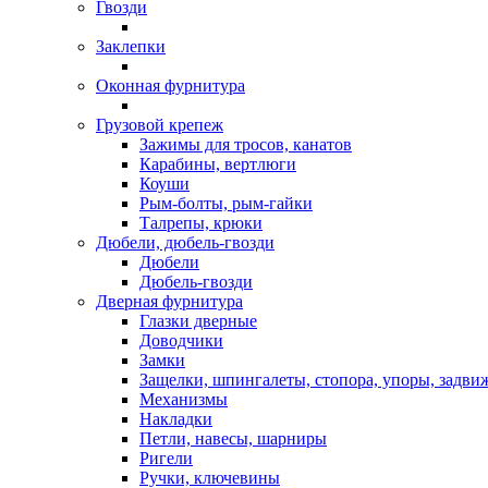
Гвозди
Заклепки
Оконная фурнитура
Грузовой крепеж
Зажимы для тросов, канатов
Карабины, вертлюги
Коуши
Рым-болты, рым-гайки
Талрепы, крюки
Дюбели, дюбель-гвозди
Дюбели
Дюбель-гвозди
Дверная фурнитура
Глазки дверные
Доводчики
Замки
Защелки, шпингалеты, стопора, упоры, задви
Механизмы
Накладки
Петли, навесы, шарниры
Ригели
Ручки, ключевины