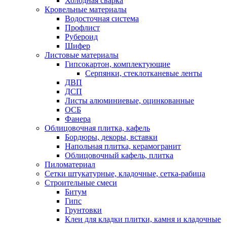
Холодная сварка
Кровельные материалы
Водосточная система
Профлист
Рубероид
Шифер
Листовые материалы
Гипсокартон, комплектующие
Серпянки, стеклотканевые ленты
ДВП
ДСП
Листы алюминиевые, оцинкованные
ОСБ
Фанера
Облицовочная плитка, кафель
Бордюры, декоры, вставки
Напольная плитка, керамогранит
Облицовочный кафель, плитка
Пиломатериал
Сетки штукатурные, кладочные, сетка-рабица
Строительные смеси
Битум
Гипс
Грунтовки
Клеи для кладки плитки, камня и кладочные