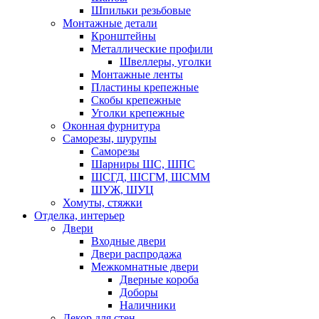
Шпильки резьбовые
Монтажные детали
Кронштейны
Металлические профили
Швеллеры, уголки
Монтажные ленты
Пластины крепежные
Скобы крепежные
Уголки крепежные
Оконная фурнитура
Саморезы, шурупы
Саморезы
Шарниры ШС, ШПС
ШСГД, ШСГМ, ШСММ
ШУЖ, ШУЦ
Хомуты, стяжки
Отделка, интерьер
Двери
Входные двери
Двери распродажа
Межкомнатные двери
Дверные короба
Доборы
Наличники
Декор для стен