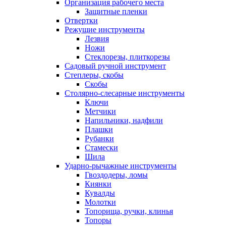
Организация рабочего места
Защитные пленки
Отвертки
Режущие инструменты
Лезвия
Ножи
Стеклорезы, плиткорезы
Садовый ручной инструмент
Степлеры, скобы
Скобы
Столярно-слесарные инструменты
Ключи
Метчики
Напильники, надфили
Плашки
Рубанки
Стамески
Шила
Ударно-рычажные инструменты
Гвоздодеры, ломы
Киянки
Кувалды
Молотки
Топорища, ручки, клинья
Топоры