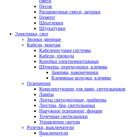
смеси
Песок
Расшивочные смеси, затирки
Цемент
Шпатлевки
Штукатурки
Электрика, свет
Звонки дверные
Кабели, монтаж
Кабеленесущие системы
Кабели, провода
Коробки электромонтажные
Штекеры, переходники, клеммы
Зажимы, наконечники
Клеммные колодки, клеммы
Освещение
Комплектующие для ламп, светильников
Лампы
Ленты светодиодные, драйверы
Люстры, бра, светильники
Наружное освещение, фонари
Точечные светильники
Управление светом
Розетки, выключатели
Выключатели