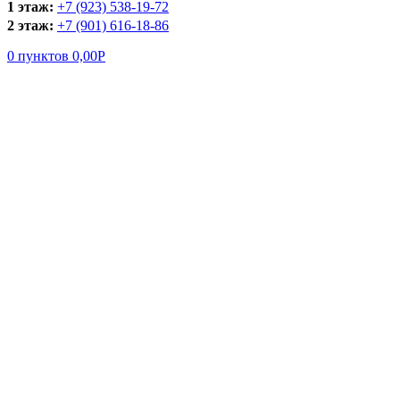
1 этаж:
+7 (923) 538-19-72
2 этаж:
+7 (901) 616-18-86
0
пунктов
0,00
Р