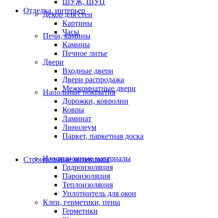
ШУЖ, ШУЦ
Отделка, интерьер
Декор для стен
Картины
Часы
Печи, камины
Камины
Печное литье
Двери
Входные двери
Двери распродажа
Межкомнатные двери
Напольные покрытия
Дорожки, ковролин
Ковры
Ламинат
Линолеум
Паркет, паркетная доска
Изоляционные материалы
Строительные материалы
Гидроизоляция
Пароизоляция
Теплоизоляция
Уплотнитель для окон
Клеи, герметики, пены
Герметики