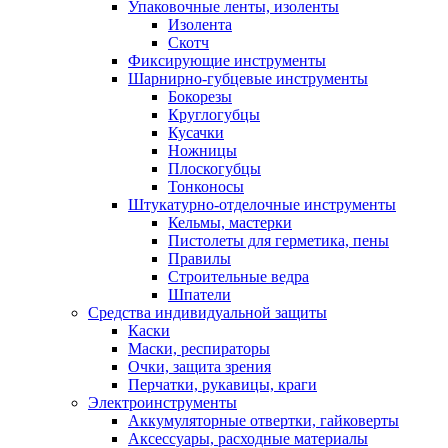
Упаковочные ленты, изоленты
Изолента
Скотч
Фиксирующие инструменты
Шарнирно-губцевые инструменты
Бокорезы
Круглогубцы
Кусачки
Ножницы
Плоскогубцы
Тонконосы
Штукатурно-отделочные инструменты
Кельмы, мастерки
Пистолеты для герметика, пены
Правилы
Строительные ведра
Шпатели
Средства индивидуальной защиты
Каски
Маски, респираторы
Очки, защита зрения
Перчатки, рукавицы, краги
Электроинструменты
Аккумуляторные отвертки, гайковерты
Аксессуары, расходные материалы