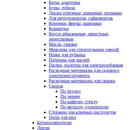
Биты, адаптеры
Буры, зубила
Диски отрезные, алмазные, пильные
Для шуруповертов, гайковертов
Коронки, фрезы, шарошки
Корщетки
Круги абразивные, зачистные,
лепестковые
Масла, смазки
Миксеры для строительных смесей
Ножи для рубанка
Патроны для дрелей
Пилки, полотна для электролобзиков
Расходные материалы для садового
электроинструмента
Расходные материалы для сварки
Сверла
По бетону
По дереву
По кафелю, стеклу
По металлу, удлинители
Стержни для клеевых пистолетов
Цепи для пил
Бетоносмесители
Дрели