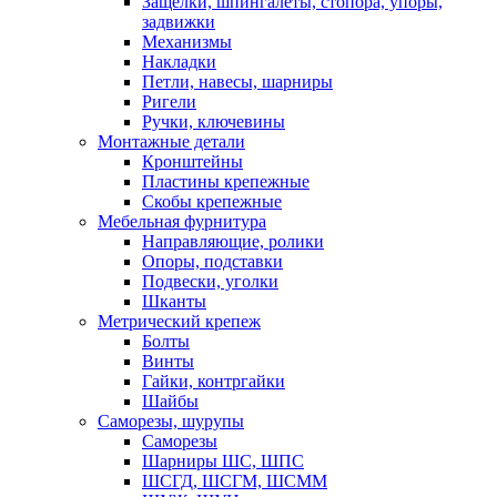
Защелки, шпингалеты, стопора, упоры,
задвижки
Механизмы
Накладки
Петли, навесы, шарниры
Ригели
Ручки, ключевины
Монтажные детали
Кронштейны
Пластины крепежные
Скобы крепежные
Мебельная фурнитура
Направляющие, ролики
Опоры, подставки
Подвески, уголки
Шканты
Метрический крепеж
Болты
Винты
Гайки, контргайки
Шайбы
Саморезы, шурупы
Саморезы
Шарниры ШС, ШПС
ШСГД, ШСГМ, ШСММ