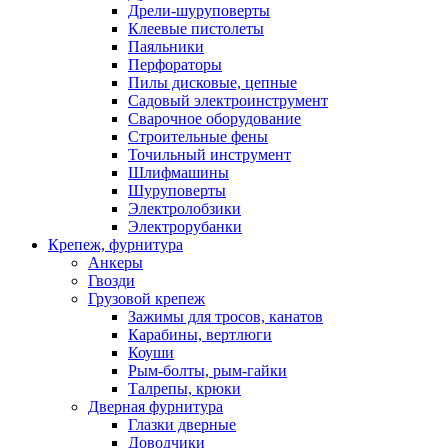
Дрели-шуруповерты
Клеевые пистолеты
Паяльники
Перфораторы
Пилы дисковые, цепные
Садовый электроинструмент
Сварочное оборудование
Строительные фены
Точильный инструмент
Шлифмашины
Шуруповерты
Электролобзики
Электрорубанки
Крепеж, фурнитура
Анкеры
Гвозди
Грузовой крепеж
Зажимы для тросов, канатов
Карабины, вертлюги
Коуши
Рым-болты, рым-гайки
Талрепы, крюки
Дверная фурнитура
Глазки дверные
Доводчики