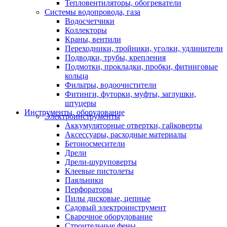
Тепловентиляторы, обогреватели
Системы водопровода, газа
Водосчетчики
Коллекторы
Краны, вентили
Переходники, тройники, уголки, удлинители
Подводки, трубы, крепления
Подмотки, прокладки, пробки, фитинговые
кольца
Фильтры, водоочистители
Фитинги, футорки, муфты, заглушки,
штуцеры
Инструменты, оборудование
Электроинструменты
Аккумуляторные отвертки, гайковерты
Аксессуары, расходные материалы
Бетоносмесители
Дрели
Дрели-шуруповерты
Клеевые пистолеты
Паяльники
Перфораторы
Пилы дисковые, цепные
Садовый электроинструмент
Сварочное оборудование
Строительные фены