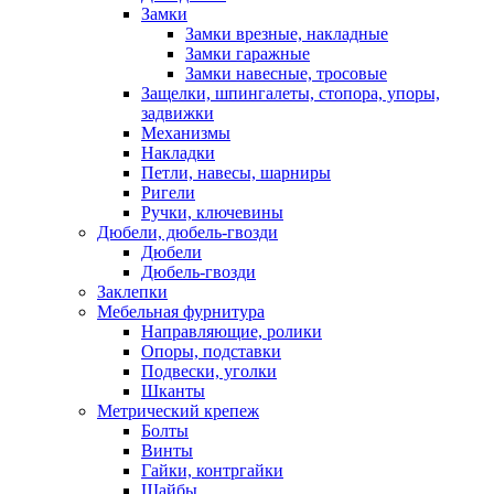
Замки
Замки врезные, накладные
Замки гаражные
Замки навесные, тросовые
Защелки, шпингалеты, стопора, упоры,
задвижки
Механизмы
Накладки
Петли, навесы, шарниры
Ригели
Ручки, ключевины
Дюбели, дюбель-гвозди
Дюбели
Дюбель-гвозди
Заклепки
Мебельная фурнитура
Направляющие, ролики
Опоры, подставки
Подвески, уголки
Шканты
Метрический крепеж
Болты
Винты
Гайки, контргайки
Шайбы