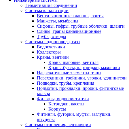
Инженерные системы
Герметизация соединений
Система канализации
Вентиляционные клапаны, зонты
Манжеты, мембраны
Сифоны, гофры, трубные оболочки, шланги
Сливы, трапы канализационные
Трубы, отводы
Системы водопровода, газа
Водосчетчики
Коллекторы
Краны, вентили
Краны шаровые, вентиля
Краны-буксы, картриджи, маховики
Нагревательные элементы, тэны
Переходники, тройники, уголки, удлинители
Подводки, трубы, крепления
Подмотки, прокладки, пробки, фитинговые
кольца
Фильтры, водоочистители
Катриджи, касеты
Корпусы
Фитинги, футорки, муфты, заглушки,
штуцеры
Системы отопления, вентиляции