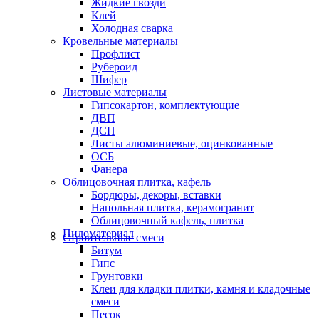
Жидкие гвозди
Клей
Холодная сварка
Кровельные материалы
Профлист
Рубероид
Шифер
Листовые материалы
Гипсокартон, комплектующие
ДВП
ДСП
Листы алюминиевые, оцинкованные
ОСБ
Фанера
Облицовочная плитка, кафель
Бордюры, декоры, вставки
Напольная плитка, керамогранит
Облицовочный кафель, плитка
Пиломатериал
Строительные смеси
Битум
Гипс
Грунтовки
Клеи для кладки плитки, камня и кладочные
смеси
Песок