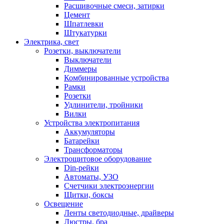
Расшивочные смеси, затирки
Цемент
Шпатлевки
Штукатурки
Электрика, свет
Розетки, выключатели
Выключатели
Диммеры
Комбинированные устройства
Рамки
Розетки
Удлинители, тройники
Вилки
Устройства электропитания
Аккумуляторы
Батарейки
Трансформаторы
Электрощитовое оборудование
Din-рейки
Автоматы, УЗО
Счетчики электроэнергии
Щитки, боксы
Освещение
Ленты светодиодные, драйверы
Люстры, бра