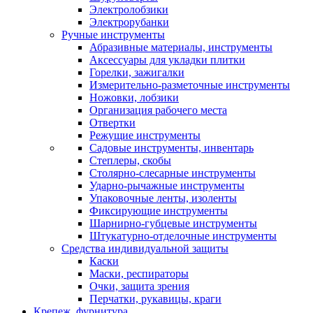
Электролобзики
Электрорубанки
Ручные инструменты
Абразивные материалы, инструменты
Аксессуары для укладки плитки
Горелки, зажигалки
Измерительно-разметочные инструменты
Ножовки, лобзики
Организация рабочего места
Отвертки
Режущие инструменты
Садовые инструменты, инвентарь
Степлеры, скобы
Столярно-слесарные инструменты
Ударно-рычажные инструменты
Упаковочные ленты, изоленты
Фиксирующие инструменты
Шарнирно-губцевые инструменты
Штукатурно-отделочные инструменты
Средства индивидуальной защиты
Каски
Маски, респираторы
Очки, защита зрения
Перчатки, рукавицы, краги
Крепеж, фурнитура