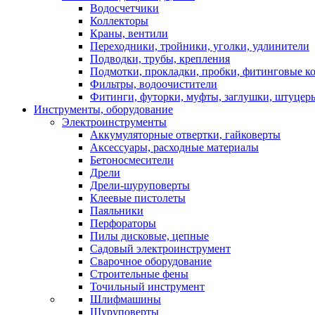
Водосчетчики
Коллекторы
Краны, вентили
Переходники, тройники, уголки, удлинители
Подводки, трубы, крепления
Подмотки, прокладки, пробки, фитинговые к
Фильтры, водоочистители
Фитинги, футорки, муфты, заглушки, штуцер
Инструменты, оборудование
Электроинструменты
Аккумуляторные отвертки, гайковерты
Аксессуары, расходные материалы
Бетоносмесители
Дрели
Дрели-шуруповерты
Клеевые пистолеты
Паяльники
Перфораторы
Пилы дисковые, цепные
Садовый электроинструмент
Сварочное оборудование
Строительные фены
Точильный инструмент
Шлифмашины
Шуруповерты