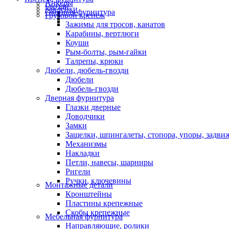
Анкеры
Гвозди
Заклепки
Оконная фурнитура
Грузовой крепеж
Зажимы для тросов, канатов
Карабины, вертлюги
Коуши
Рым-болты, рым-гайки
Талрепы, крюки
Дюбели, дюбель-гвозди
Дюбели
Дюбель-гвозди
Дверная фурнитура
Глазки дверные
Доводчики
Замки
Защелки, шпингалеты, стопора, упоры, задви
Механизмы
Накладки
Петли, навесы, шарниры
Ригели
Ручки, ключевины
Монтажные детали
Кронштейны
Пластины крепежные
Скобы крепежные
Мебельная фурнитура
Направляющие, ролики