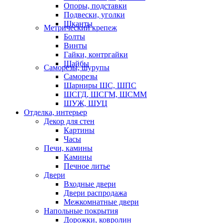
Опоры, подставки
Подвески, уголки
Шканты
Метрический крепеж
Болты
Винты
Гайки, контргайки
Шайбы
Саморезы, шурупы
Саморезы
Шарниры ШС, ШПС
ШСГД, ШСГМ, ШСММ
ШУЖ, ШУЦ
Отделка, интерьер
Декор для стен
Картины
Часы
Печи, камины
Камины
Печное литье
Двери
Входные двери
Двери распродажа
Межкомнатные двери
Напольные покрытия
Дорожки, ковролин