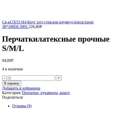
Св-кGX53 H4 Круг под стеклом изумруд.блеск/хром
38*106DL3901
226,80
Р
Перчаткилатексные прочные
S/M/L
94,00
Р
4 в наличии
Количество
товара
В корзину
Перчаткилатексные
Добавить в избранное
прочные
Категория:
Перчатки, рукавицы, краги
S/M/L
Поделиться:
Отзывы (0)