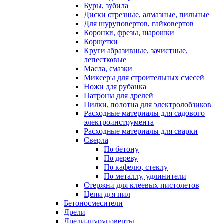
Буры, зубила
Диски отрезные, алмазные, пильные
Для шуруповертов, гайковертов
Коронки, фрезы, шарошки
Корщетки
Круги абразивные, зачистные,
лепестковые
Масла, смазки
Миксеры для строительных смесей
Ножи для рубанка
Патроны для дрелей
Пилки, полотна для электролобзиков
Расходные материалы для садового
электроинструмента
Расходные материалы для сварки
Сверла
По бетону
По дереву
По кафелю, стеклу
По металлу, удлинители
Стержни для клеевых пистолетов
Цепи для пил
Бетоносмесители
Дрели
Дрели-шуруповерты