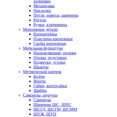
задвижки
Механизмы
Накладки
Петли, навесы, шарниры
Ригели
Ручки, ключевины
Монтажные детали
Кронштейны
Пластины крепежные
Скобы крепежные
Мебельная фурнитура
Направляющие, ролики
Опоры, подставки
Подвески, уголки
Шканты
Метрический крепеж
Болты
Винты
Гайки, контргайки
Шайбы
Саморезы, шурупы
Саморезы
Шарниры ШС, ШПС
ШСГД, ШСГМ, ШСММ
ШУЖ, ШУЦ