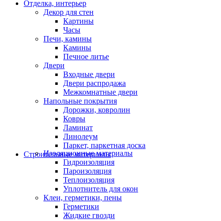
Отделка, интерьер
Декор для стен
Картины
Часы
Печи, камины
Камины
Печное литье
Двери
Входные двери
Двери распродажа
Межкомнатные двери
Напольные покрытия
Дорожки, ковролин
Ковры
Ламинат
Линолеум
Паркет, паркетная доска
Изоляционные материалы
Строительные материалы
Гидроизоляция
Пароизоляция
Теплоизоляция
Уплотнитель для окон
Клеи, герметики, пены
Герметики
Жидкие гвозди