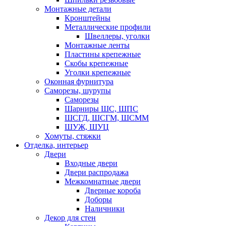
Монтажные детали
Кронштейны
Металлические профили
Швеллеры, уголки
Монтажные ленты
Пластины крепежные
Скобы крепежные
Уголки крепежные
Оконная фурнитура
Саморезы, шурупы
Саморезы
Шарниры ШС, ШПС
ШСГД, ШСГМ, ШСММ
ШУЖ, ШУЦ
Хомуты, стяжки
Отделка, интерьер
Двери
Входные двери
Двери распродажа
Межкомнатные двери
Дверные короба
Доборы
Наличники
Декор для стен