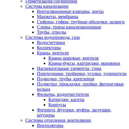
Герметизация соединений
Система канализации
Вентиляционные клапаны, зонты
Манжеты, мембраны
Сифоны, гофры, трубные оболочки, шланги
Сливы, трапы канализационные
Трубы, отводы
Системы водопровода, газа
Водосчетчики
Коллекторы
Краны, вентили
Краны шаровые, вентиля
Краны-буксы, картриджи, маховики
Нагревательные элементы, тэны
Переходники, тройники, уголки, удлинители
Подводки, трубы, крепления
Подмотки, прокладки, пробки, фитинговые
кольца
Фильтры, водоочистители
Катриджи, касеты
Корпусы
Фитинги, футорки, муфты, заглушки,
штуцеры
Системы отопления, вентиляции
Вентиляторы