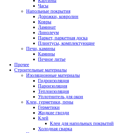
Картины
Часы
Напольные покрытия
Дорожки, ковролин
Ковры
Ламинат
Линолеум
Паркет, паркетная доска
Плинтусы, комплектующие
Печи, камины
Камины
Печное литье
Прочее
Строительные материалы
Изоляционные материалы
Гидроизоляция
Пароизоляция
Теплоизоляция
Уплотнитель для окон
Клеи, герметики, пены
Герметики
Жидкие гвозди
Клей
Клеи для напольных покрытий
Холодная сварка