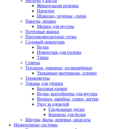
Мелочи у кассы
Жевательная резинка
Напитки
Шоколад, печенье, снеки
Пакеты, мешки
Мешки для мусора
Почтовые ящики
Противомоскитные сетки
Садовый инвентарь
Ведра
Инвентарь для полива
Тачки
Семена
Теплицы, парники, поликарбонат
Укрывные материалы, пленки
Термометры
Товары для уборки
Бытовая химия
Ведра, контейнеры для мусора
Веники, швабры, совки, щетки
Уход за одеждой
Гладильные доски
Корзины для белья
Шнуры, фалы, веревки, шпагаты
Инженерные системы