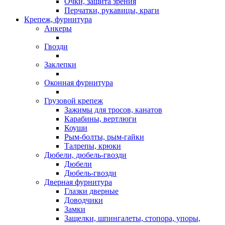
Очки, защита зрения
Перчатки, рукавицы, краги
Крепеж, фурнитура
Анкеры
Гвозди
Заклепки
Оконная фурнитура
Грузовой крепеж
Зажимы для тросов, канатов
Карабины, вертлюги
Коуши
Рым-болты, рым-гайки
Талрепы, крюки
Дюбели, дюбель-гвозди
Дюбели
Дюбель-гвозди
Дверная фурнитура
Глазки дверные
Доводчики
Замки
Защелки, шпингалеты, стопора, упоры,