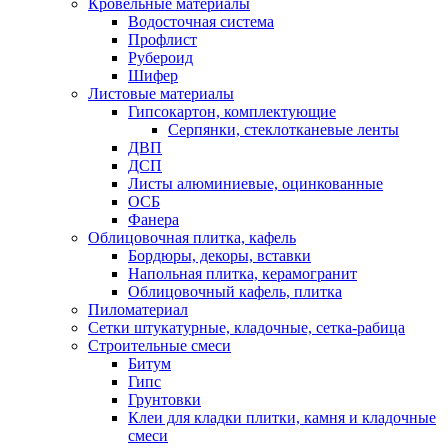
Кровельные материалы
Водосточная система
Профлист
Рубероид
Шифер
Листовые материалы
Гипсокартон, комплектующие
Серпянки, стеклотканевые ленты
ДВП
ДСП
Листы алюминиевые, оцинкованные
ОСБ
Фанера
Облицовочная плитка, кафель
Бордюры, декоры, вставки
Напольная плитка, керамогранит
Облицовочный кафель, плитка
Пиломатериал
Сетки штукатурные, кладочные, сетка-рабица
Строительные смеси
Битум
Гипс
Грунтовки
Клеи для кладки плитки, камня и кладочные
смеси