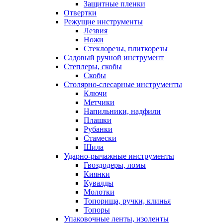
Защитные пленки
Отвертки
Режущие инструменты
Лезвия
Ножи
Стеклорезы, плиткорезы
Садовый ручной инструмент
Степлеры, скобы
Скобы
Столярно-слесарные инструменты
Ключи
Метчики
Напильники, надфили
Плашки
Рубанки
Стамески
Шила
Ударно-рычажные инструменты
Гвоздодеры, ломы
Киянки
Кувалды
Молотки
Топорища, ручки, клинья
Топоры
Упаковочные ленты, изоленты