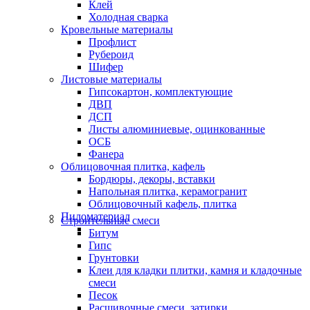
Клей
Холодная сварка
Кровельные материалы
Профлист
Рубероид
Шифер
Листовые материалы
Гипсокартон, комплектующие
ДВП
ДСП
Листы алюминиевые, оцинкованные
ОСБ
Фанера
Облицовочная плитка, кафель
Бордюры, декоры, вставки
Напольная плитка, керамогранит
Облицовочный кафель, плитка
Пиломатериал
Строительные смеси
Битум
Гипс
Грунтовки
Клеи для кладки плитки, камня и кладочные
смеси
Песок
Расшивочные смеси, затирки