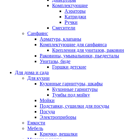
Комплектующие
Аэраторы
Катриджи
Ручки
Смесители
Санфаянс
Арматура, клапаны
Комплектующие для санфаянса
Крепления для унитазов, раковин
Раковины, умывальники, пьедесталы
Унитазы, биде
Горшки детские
Для дома и сада
Для кухни
Кухонные гарнитуры, шкафы
Кухонные гарнитуры
Тумбы под мойку
Мойки
Подставки, сушилки для посуды
Посуда
Электроприборы
Емкости
Мебель
Крючки, вешалки