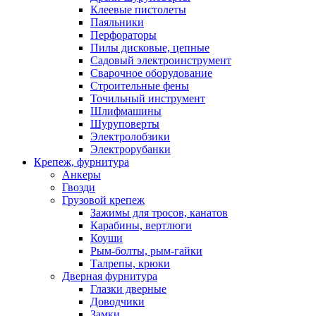
Клеевые пистолеты
Паяльники
Перфораторы
Пилы дисковые, цепные
Садовый электроинструмент
Сварочное оборудование
Строительные фены
Точильный инструмент
Шлифмашины
Шуруповерты
Электролобзики
Электрорубанки
Крепеж, фурнитура
Анкеры
Гвозди
Грузовой крепеж
Зажимы для тросов, канатов
Карабины, вертлюги
Коуши
Рым-болты, рым-гайки
Талрепы, крюки
Дверная фурнитура
Глазки дверные
Доводчики
Замки