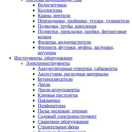
Водосчетчики
Коллекторы
Краны, вентили
Переходники, тройники, уголки, удлинители
Подводки, трубы, крепления
Подмотки, прокладки, пробки, фитинговые
кольца
Фильтры, водоочистители
Фитинги, футорки, муфты, заглушки,
штуцеры
Инструменты, оборудование
Электроинструменты
Аккумуляторные отвертки, гайковерты
Аксессуары, расходные материалы
Бетоносмесители
Дрели
Дрели-шуруповерты
Клеевые пистолеты
Паяльники
Перфораторы
Пилы дисковые, цепные
Садовый электроинструмент
Сварочное оборудование
Строительные фены