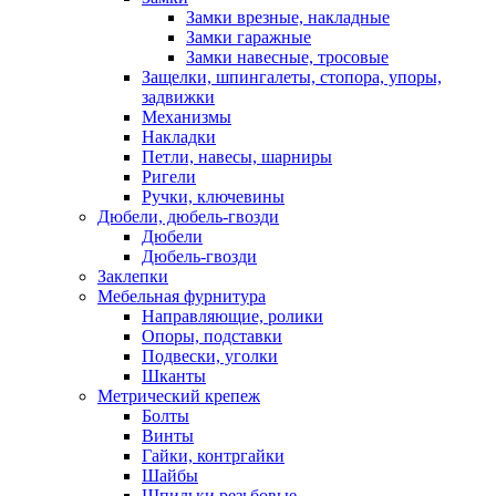
Замки врезные, накладные
Замки гаражные
Замки навесные, тросовые
Защелки, шпингалеты, стопора, упоры,
задвижки
Механизмы
Накладки
Петли, навесы, шарниры
Ригели
Ручки, ключевины
Дюбели, дюбель-гвозди
Дюбели
Дюбель-гвозди
Заклепки
Мебельная фурнитура
Направляющие, ролики
Опоры, подставки
Подвески, уголки
Шканты
Метрический крепеж
Болты
Винты
Гайки, контргайки
Шайбы
Шпильки резьбовые