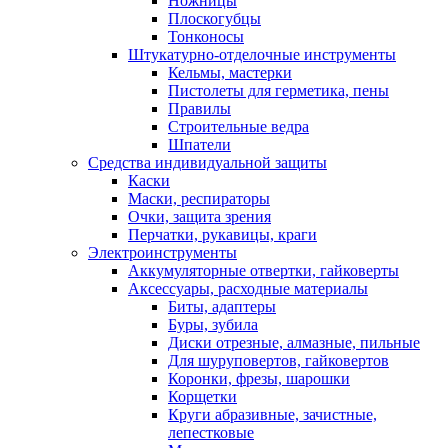
Ножницы
Плоскогубцы
Тонконосы
Штукатурно-отделочные инструменты
Кельмы, мастерки
Пистолеты для герметика, пены
Правилы
Строительные ведра
Шпатели
Средства индивидуальной защиты
Каски
Маски, респираторы
Очки, защита зрения
Перчатки, рукавицы, краги
Электроинструменты
Аккумуляторные отвертки, гайковерты
Аксессуары, расходные материалы
Биты, адаптеры
Буры, зубила
Диски отрезные, алмазные, пильные
Для шуруповертов, гайковертов
Коронки, фрезы, шарошки
Корщетки
Круги абразивные, зачистные,
лепестковые