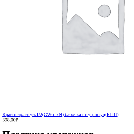
Кран шар.латун.1/2(СW617N) бабочка штуц-штуц(БГШ)
398,00
Р