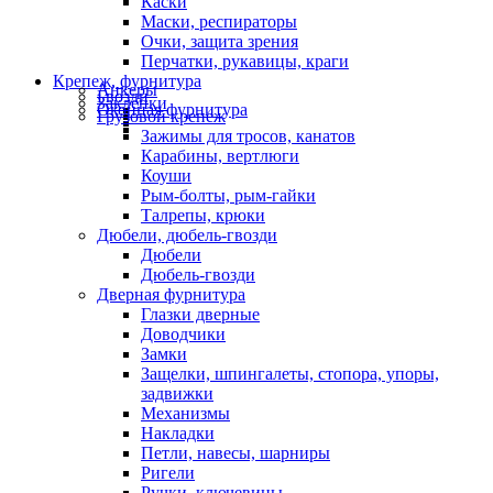
Каски
Маски, респираторы
Очки, защита зрения
Перчатки, рукавицы, краги
Крепеж, фурнитура
Анкеры
Гвозди
Заклепки
Оконная фурнитура
Грузовой крепеж
Зажимы для тросов, канатов
Карабины, вертлюги
Коуши
Рым-болты, рым-гайки
Талрепы, крюки
Дюбели, дюбель-гвозди
Дюбели
Дюбель-гвозди
Дверная фурнитура
Глазки дверные
Доводчики
Замки
Защелки, шпингалеты, стопора, упоры,
задвижки
Механизмы
Накладки
Петли, навесы, шарниры
Ригели
Ручки, ключевины