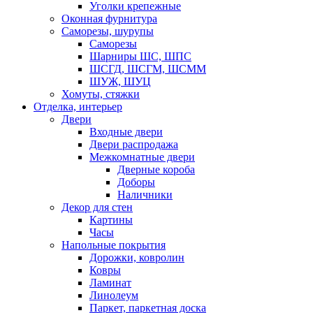
Уголки крепежные
Оконная фурнитура
Саморезы, шурупы
Саморезы
Шарниры ШС, ШПС
ШСГД, ШСГМ, ШСММ
ШУЖ, ШУЦ
Хомуты, стяжки
Отделка, интерьер
Двери
Входные двери
Двери распродажа
Межкомнатные двери
Дверные короба
Доборы
Наличники
Декор для стен
Картины
Часы
Напольные покрытия
Дорожки, ковролин
Ковры
Ламинат
Линолеум
Паркет, паркетная доска