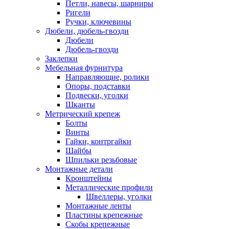
Петли, навесы, шарниры
Ригели
Ручки, ключевины
Дюбели, дюбель-гвозди
Дюбели
Дюбель-гвозди
Заклепки
Мебельная фурнитура
Направляющие, ролики
Опоры, подставки
Подвески, уголки
Шканты
Метрический крепеж
Болты
Винты
Гайки, контргайки
Шайбы
Шпильки резьбовые
Монтажные детали
Кронштейны
Металлические профили
Швеллеры, уголки
Монтажные ленты
Пластины крепежные
Скобы крепежные