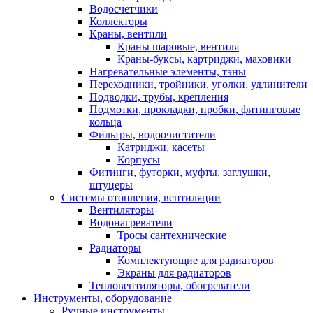
Водосчетчики
Коллекторы
Краны, вентили
Краны шаровые, вентиля
Краны-буксы, картриджи, маховики
Нагревательные элементы, тэны
Переходники, тройники, уголки, удлинители
Подводки, трубы, крепления
Подмотки, прокладки, пробки, фитинговые
кольца
Фильтры, водоочистители
Катриджи, касеты
Корпусы
Фитинги, футорки, муфты, заглушки,
штуцеры
Системы отопления, вентиляции
Вентиляторы
Водонагреватели
Тросы сантехнические
Радиаторы
Комплектующие для радиаторов
Экраны для радиаторов
Тепловентиляторы, обогреватели
Инструменты, оборудование
Ручные инструменты