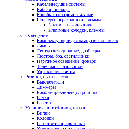
Кабеленесущие системы
Кабели, провода
Коробки электромонтажные
Штекеры, переходники, клеммы
Зажимы, наконечники
Клеммные колодки, клеммы
Освещение
Комплектующие для ламп, светильников
Лампы
Ленты светодиодные, драйверы
Люстры, бра, светильники
Наружное освещение, фонари
Точечные светильники
Управление светом
Розетки, выключатели
Выключатели
Диммеры
Комбинированные устройства
Рамки
Розетки
Удлинители, тройники, вилки
Вилки
Колодки
Разветвители, тройники
Удлинители, сетевые фильтры