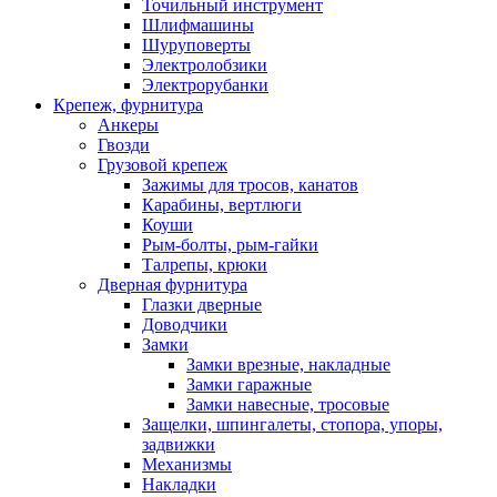
Точильный инструмент
Шлифмашины
Шуруповерты
Электролобзики
Электрорубанки
Крепеж, фурнитура
Анкеры
Гвозди
Грузовой крепеж
Зажимы для тросов, канатов
Карабины, вертлюги
Коуши
Рым-болты, рым-гайки
Талрепы, крюки
Дверная фурнитура
Глазки дверные
Доводчики
Замки
Замки врезные, накладные
Замки гаражные
Замки навесные, тросовые
Защелки, шпингалеты, стопора, упоры,
задвижки
Механизмы
Накладки