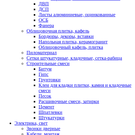
ДВП
ДСП
Листы алюминиевые, оцинкованные
ОСБ
Фанера
Облицовочная плитка, кафель
Бордюры, декоры, вставки
Напольная плитка, керамогранит
Облицовочный кафель, плитка
Пиломатериал
Сетки штукатурные, кладочные, сетка-рабица
Строительные смеси
Битум
Гипс
Грунтовки
Клеи для кладки плитки, камня и кладочные
смеси
Песок
Расшивочные смеси, затирки
Цемент
Шпатлевки
Штукатурки
Электрика, свет
Звонки дверные
Кабели, монтаж