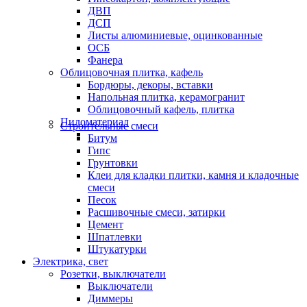
ДВП
ДСП
Листы алюминиевые, оцинкованные
ОСБ
Фанера
Облицовочная плитка, кафель
Бордюры, декоры, вставки
Напольная плитка, керамогранит
Облицовочный кафель, плитка
Пиломатериал
Строительные смеси
Битум
Гипс
Грунтовки
Клеи для кладки плитки, камня и кладочные
смеси
Песок
Расшивочные смеси, затирки
Цемент
Шпатлевки
Штукатурки
Электрика, свет
Розетки, выключатели
Выключатели
Диммеры