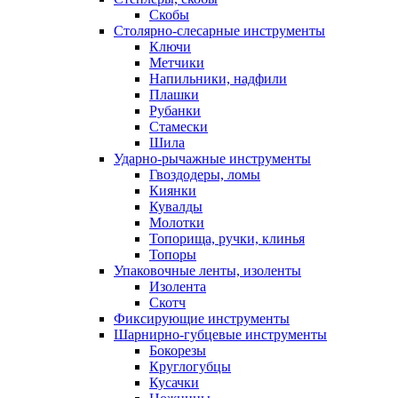
Скобы
Столярно-слесарные инструменты
Ключи
Метчики
Напильники, надфили
Плашки
Рубанки
Стамески
Шила
Ударно-рычажные инструменты
Гвоздодеры, ломы
Киянки
Кувалды
Молотки
Топорища, ручки, клинья
Топоры
Упаковочные ленты, изоленты
Изолента
Скотч
Фиксирующие инструменты
Шарнирно-губцевые инструменты
Бокорезы
Круглогубцы
Кусачки