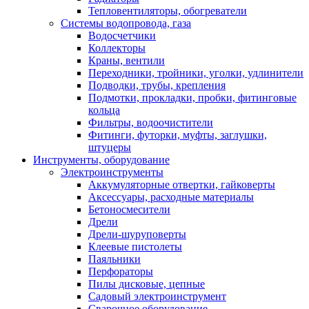
Тепловентиляторы, обогреватели
Системы водопровода, газа
Водосчетчики
Коллекторы
Краны, вентили
Переходники, тройники, уголки, удлинители
Подводки, трубы, крепления
Подмотки, прокладки, пробки, фитинговые
кольца
Фильтры, водоочистители
Фитинги, футорки, муфты, заглушки,
штуцеры
Инструменты, оборудование
Электроинструменты
Аккумуляторные отвертки, гайковерты
Аксессуары, расходные материалы
Бетоносмесители
Дрели
Дрели-шуруповерты
Клеевые пистолеты
Паяльники
Перфораторы
Пилы дисковые, цепные
Садовый электроинструмент
Сварочное оборудование