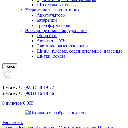
Штепсельные гнезда
Устройства электропитания
Аккумуляторы
Батарейки
Трансформаторы
Электрощитовое оборудование
Din-рейки
Автоматы, УЗО
Счетчики электроэнергии
Шины нулевые, соединительные, навесные
Щитки, боксы
Поиск
1 этаж:
+7 (923) 538-19-72
2 этаж:
+7 (901) 616-18-86
0
пунктов
0,00
Р
Увеличить
Главная
Крепеж, фурнитура
Монтажные детали
Пластины