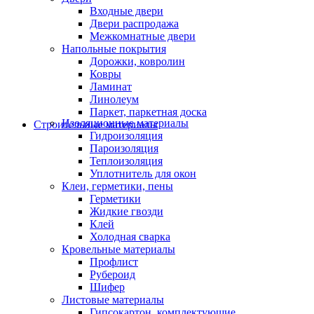
Входные двери
Двери распродажа
Межкомнатные двери
Напольные покрытия
Дорожки, ковролин
Ковры
Ламинат
Линолеум
Паркет, паркетная доска
Изоляционные материалы
Строительные материалы
Гидроизоляция
Пароизоляция
Теплоизоляция
Уплотнитель для окон
Клеи, герметики, пены
Герметики
Жидкие гвозди
Клей
Холодная сварка
Кровельные материалы
Профлист
Рубероид
Шифер
Листовые материалы
Гипсокартон, комплектующие