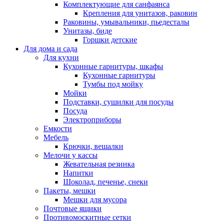
Комплектующие для санфаянса
Крепления для унитазов, раковин
Раковины, умывальники, пьедесталы
Унитазы, биде
Горшки детские
Для дома и сада
Для кухни
Кухонные гарнитуры, шкафы
Кухонные гарнитуры
Тумбы под мойку
Мойки
Подставки, сушилки для посуды
Посуда
Электроприборы
Емкости
Мебель
Крючки, вешалки
Мелочи у кассы
Жевательная резинка
Напитки
Шоколад, печенье, снеки
Пакеты, мешки
Мешки для мусора
Почтовые ящики
Противомоскитные сетки