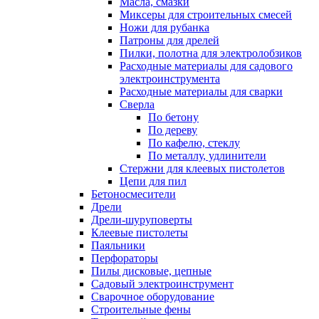
Масла, смазки
Миксеры для строительных смесей
Ножи для рубанка
Патроны для дрелей
Пилки, полотна для электролобзиков
Расходные материалы для садового
электроинструмента
Расходные материалы для сварки
Сверла
По бетону
По дереву
По кафелю, стеклу
По металлу, удлинители
Стержни для клеевых пистолетов
Цепи для пил
Бетоносмесители
Дрели
Дрели-шуруповерты
Клеевые пистолеты
Паяльники
Перфораторы
Пилы дисковые, цепные
Садовый электроинструмент
Сварочное оборудование
Строительные фены