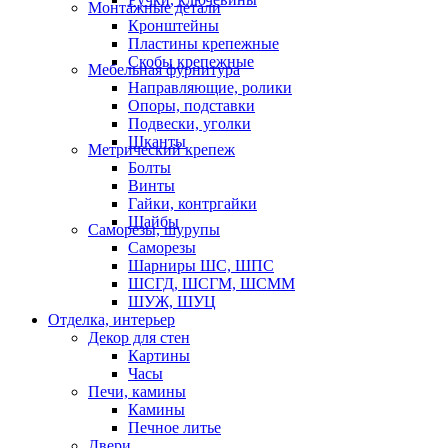
Монтажные детали
Кронштейны
Пластины крепежные
Скобы крепежные
Мебельная фурнитура
Направляющие, ролики
Опоры, подставки
Подвески, уголки
Шканты
Метрический крепеж
Болты
Винты
Гайки, контргайки
Шайбы
Саморезы, шурупы
Саморезы
Шарниры ШС, ШПС
ШСГД, ШСГМ, ШСММ
ШУЖ, ШУЦ
Отделка, интерьер
Декор для стен
Картины
Часы
Печи, камины
Камины
Печное литье
Двери