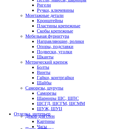
Ригели
Ручки, ключевины
Монтажные детали
Кронштейны
Пластины крепежные
Скобы крепежные
Мебельная фурнитура
Направляющие, ролики
Опоры, подставки
Подвески, уголки
Шканты
Метрический крепеж
Болты
Винты
Гайки, контргайки
Шайбы
Саморезы, шурупы
Саморезы
Шарниры ШС, ШПС
ШСГД, ШСГМ, ШСММ
ШУЖ, ШУЦ
Отделка, интерьер
Декор для стен
Картины
Часы
Печи, камины