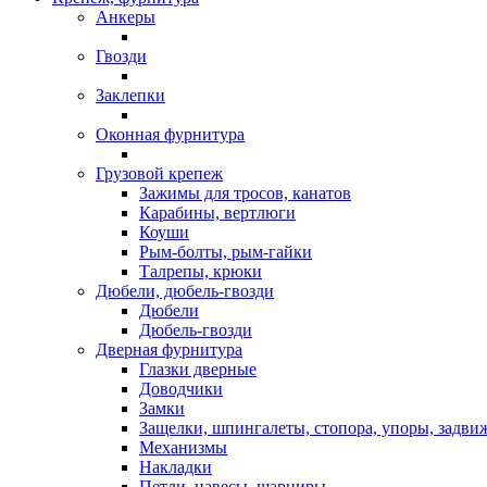
Анкеры
Гвозди
Заклепки
Оконная фурнитура
Грузовой крепеж
Зажимы для тросов, канатов
Карабины, вертлюги
Коуши
Рым-болты, рым-гайки
Талрепы, крюки
Дюбели, дюбель-гвозди
Дюбели
Дюбель-гвозди
Дверная фурнитура
Глазки дверные
Доводчики
Замки
Защелки, шпингалеты, стопора, упоры, задви
Механизмы
Накладки
Петли, навесы, шарниры