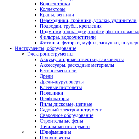
Водосчетчики
Коллекторы
Краны, вентили
Переходники, тройники, уголки, удлинители
Подводки, трубы, крепления
Подмотки, прокладки, пробки, фитинговые к
Фильтры, водоочистители
Фитинги, футорки, муфты, заглушки, штуцер
Инструменты, оборудование
Электроинструменты
Аккумуляторные отвертки, гайковерты
Аксессуары, расходные материалы
Бетоносмесители
Дрели
Дрели-шуруповерты
Клеевые пистолеты
Паяльники
Перфораторы
Пилы дисковые, цепные
Садовый электроинструмент
Сварочное оборудование
Строительные фены
Точильный инструмент
Шлифмашины
Шуруповерты