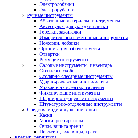
Электролобзики
Электрорубанки
Ручные инструменты
Абразивные материалы, инструменты
Аксессуары для укладки плитки
Горелки, зажигалки
Измерительно-разметочные инструменты
Ножовки, лобзики
Организация рабочего места
Отвертки
Режущие инструменты
Садовые инструменты, инвентарь
Степлеры, скобы
Столярно-слесарные инструменты
Ударно-рычажные инструменты
Упаковочные ленты, изоленты
Фиксирующие инструменты
Шарнирно-губцевые инструменты
Штукатурно-отделочные инструменты
Средства индивидуальной защиты
Каски
Маски, респираторы
Очки, защита зрения
Перчатки, рукавицы, краги
Крепеж, фурнитура