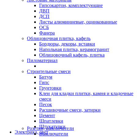
Гипсокартон, комплектующие
ДВП
ДСП
Листы алюминиевые, оцинкованные
ОСБ
Фанера
Облицовочная плитка, кафель
Бордюры, декоры, вставки
Напольная плитка, керамогранит
Облицовочный кафель, плитка
Пиломатериал
Строительные смеси
Битум
Гипс
Грунтовки
Клеи для кладки плитки, камня и кладочные
смеси
Песок
Расшивочные смеси, затирки
Цемент
Шпатлевки
Штукатурки
Розетки, выключатели
Электрика, свет
Выключатели