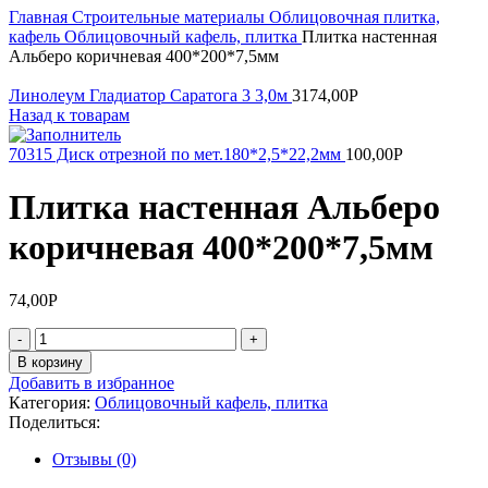
Главная
Строительные материалы
Облицовочная плитка,
кафель
Облицовочный кафель, плитка
Плитка настенная
Альберо коричневая 400*200*7,5мм
Линолеум Гладиатор Саратога 3 3,0м
3174,00
Р
Назад к товарам
70315 Диск отрезной по мет.180*2,5*22,2мм
100,00
Р
Плитка настенная Альберо
коричневая 400*200*7,5мм
74,00
Р
Количество
товара
В корзину
Плитка
Добавить в избранное
настенная
Категория:
Облицовочный кафель, плитка
Альберо
Поделиться:
коричневая
400*200*7,5мм
Отзывы (0)