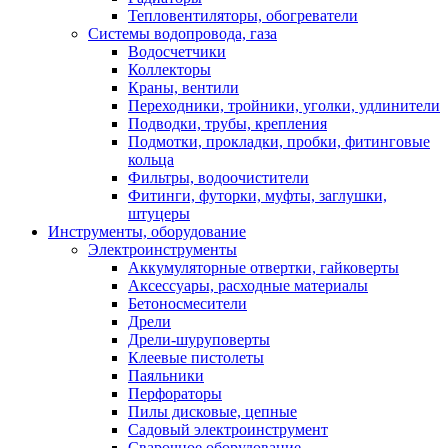
Тепловентиляторы, обогреватели
Системы водопровода, газа
Водосчетчики
Коллекторы
Краны, вентили
Переходники, тройники, уголки, удлинители
Подводки, трубы, крепления
Подмотки, прокладки, пробки, фитинговые
кольца
Фильтры, водоочистители
Фитинги, футорки, муфты, заглушки,
штуцеры
Инструменты, оборудование
Электроинструменты
Аккумуляторные отвертки, гайковерты
Аксессуары, расходные материалы
Бетоносмесители
Дрели
Дрели-шуруповерты
Клеевые пистолеты
Паяльники
Перфораторы
Пилы дисковые, цепные
Садовый электроинструмент
Сварочное оборудование