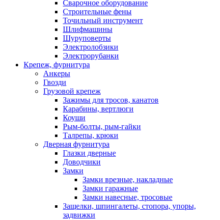
Сварочное оборудование
Строительные фены
Точильный инструмент
Шлифмашины
Шуруповерты
Электролобзики
Электрорубанки
Крепеж, фурнитура
Анкеры
Гвозди
Грузовой крепеж
Зажимы для тросов, канатов
Карабины, вертлюги
Коуши
Рым-болты, рым-гайки
Талрепы, крюки
Дверная фурнитура
Глазки дверные
Доводчики
Замки
Замки врезные, накладные
Замки гаражные
Замки навесные, тросовые
Защелки, шпингалеты, стопора, упоры,
задвижки