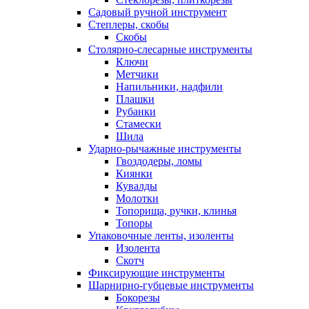
Садовый ручной инструмент
Степлеры, скобы
Скобы
Столярно-слесарные инструменты
Ключи
Метчики
Напильники, надфили
Плашки
Рубанки
Стамески
Шила
Ударно-рычажные инструменты
Гвоздодеры, ломы
Киянки
Кувалды
Молотки
Топорища, ручки, клинья
Топоры
Упаковочные ленты, изоленты
Изолента
Скотч
Фиксирующие инструменты
Шарнирно-губцевые инструменты
Бокорезы