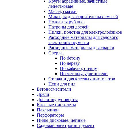
Круги абразивные, зачистные,
лепестковые
Масла, смазки
Миксеры для строительных смесей
Ножи для рубанка
Патроны для дрелей
Пилки, полотна для электролобзиков
Расходные материалы для садового
электроинструмента
Расходные материалы для сварки
Сверла
По бетону
По дереву
По кафелю, стеклу
По металлу, удлинители
Стержни для клеевых пистолетов
Цепи для пил
Бетоносмесители
Дрели
Дрели-шуруповерты
Клеевые пистолеты
Паяльники
Перфораторы
Пилы дисковые, цепные
Садовый электроинструмент