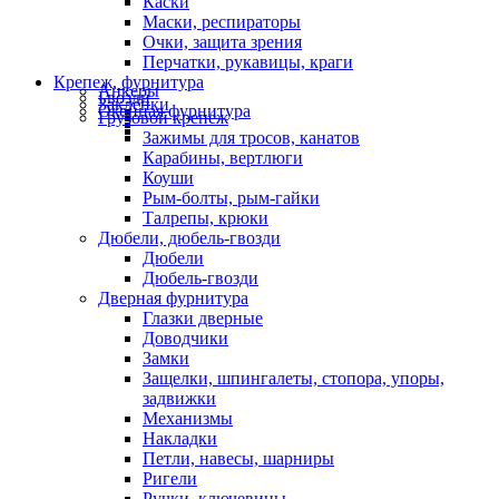
Каски
Маски, респираторы
Очки, защита зрения
Перчатки, рукавицы, краги
Крепеж, фурнитура
Анкеры
Гвозди
Заклепки
Оконная фурнитура
Грузовой крепеж
Зажимы для тросов, канатов
Карабины, вертлюги
Коуши
Рым-болты, рым-гайки
Талрепы, крюки
Дюбели, дюбель-гвозди
Дюбели
Дюбель-гвозди
Дверная фурнитура
Глазки дверные
Доводчики
Замки
Защелки, шпингалеты, стопора, упоры,
задвижки
Механизмы
Накладки
Петли, навесы, шарниры
Ригели
Ручки, ключевины