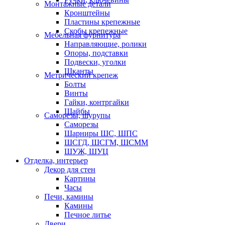
Монтажные детали
Кронштейны
Пластины крепежные
Скобы крепежные
Мебельная фурнитура
Направляющие, ролики
Опоры, подставки
Подвески, уголки
Шканты
Метрический крепеж
Болты
Винты
Гайки, контргайки
Шайбы
Саморезы, шурупы
Саморезы
Шарниры ШС, ШПС
ШСГД, ШСГМ, ШСММ
ШУЖ, ШУЦ
Отделка, интерьер
Декор для стен
Картины
Часы
Печи, камины
Камины
Печное литье
Двери