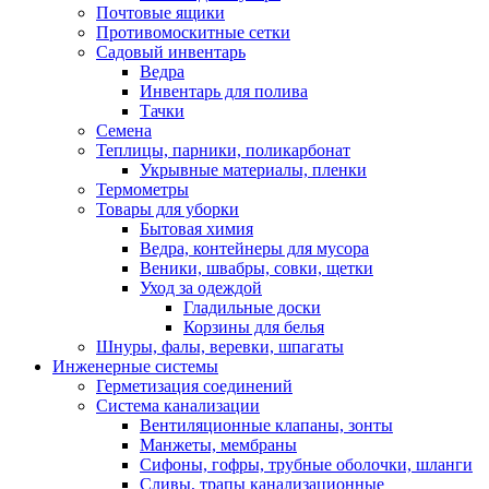
Почтовые ящики
Противомоскитные сетки
Садовый инвентарь
Ведра
Инвентарь для полива
Тачки
Семена
Теплицы, парники, поликарбонат
Укрывные материалы, пленки
Термометры
Товары для уборки
Бытовая химия
Ведра, контейнеры для мусора
Веники, швабры, совки, щетки
Уход за одеждой
Гладильные доски
Корзины для белья
Шнуры, фалы, веревки, шпагаты
Инженерные системы
Герметизация соединений
Система канализации
Вентиляционные клапаны, зонты
Манжеты, мембраны
Сифоны, гофры, трубные оболочки, шланги
Сливы, трапы канализационные