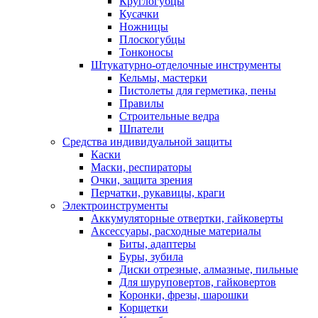
Круглогубцы
Кусачки
Ножницы
Плоскогубцы
Тонконосы
Штукатурно-отделочные инструменты
Кельмы, мастерки
Пистолеты для герметика, пены
Правилы
Строительные ведра
Шпатели
Средства индивидуальной защиты
Каски
Маски, респираторы
Очки, защита зрения
Перчатки, рукавицы, краги
Электроинструменты
Аккумуляторные отвертки, гайковерты
Аксессуары, расходные материалы
Биты, адаптеры
Буры, зубила
Диски отрезные, алмазные, пильные
Для шуруповертов, гайковертов
Коронки, фрезы, шарошки
Корщетки