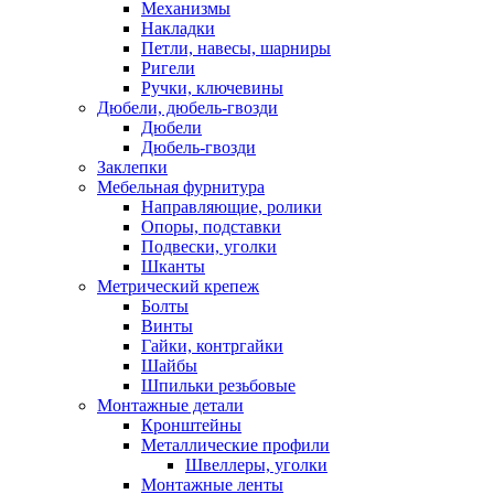
Механизмы
Накладки
Петли, навесы, шарниры
Ригели
Ручки, ключевины
Дюбели, дюбель-гвозди
Дюбели
Дюбель-гвозди
Заклепки
Мебельная фурнитура
Направляющие, ролики
Опоры, подставки
Подвески, уголки
Шканты
Метрический крепеж
Болты
Винты
Гайки, контргайки
Шайбы
Шпильки резьбовые
Монтажные детали
Кронштейны
Металлические профили
Швеллеры, уголки
Монтажные ленты