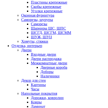
Пластины крепежные
Скобы крепежные
Уголки крепежные
Оконная фурнитура
Саморезы, шурупы
Саморезы
Шарниры ШС, ШПС
ШСГД, ШСГМ, ШСММ
ШУЖ, ШУЦ
Хомуты, стяжки
Отделка, интерьер
Двери
Входные двери
Двери распродажа
Межкомнатные двери
Дверные короба
Доборы
Наличники
Декор для стен
Картины
Часы
Напольные покрытия
Дорожки, ковролин
Ковры
Ламинат