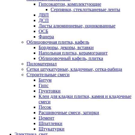
Гипсокартон, комплектующие
Серпянки, стеклотканевые ленты
ДВП
ДСП
Листы алюминиевые, оцинкованные
ОСБ
Фанера
Облицовочная плитка, кафель
Бордюры, декоры, вставки
Напольная плитка, керамогранит
Облицовочный кафель, плитка
Пиломатериал
Сетки штукатурные, кладочные, сетка-рабица
Строительные смеси
Битум
Гипс
Грунтовки
Клеи для кладки плитки, камня и кладочные
смеси
Песок
Расшивочные смеси, затирки
Цемент
Шпатлевки
Штукатурки
Электрика, свет