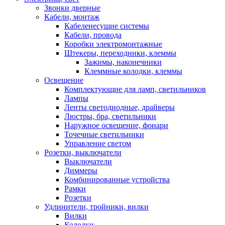
Звонки дверные
Кабели, монтаж
Кабеленесущие системы
Кабели, провода
Коробки электромонтажные
Штекеры, переходники, клеммы
Зажимы, наконечники
Клеммные колодки, клеммы
Освещение
Комплектующие для ламп, светильников
Лампы
Ленты светодиодные, драйверы
Люстры, бра, светильники
Наружное освещение, фонари
Точечные светильники
Управление светом
Розетки, выключатели
Выключатели
Диммеры
Комбинированные устройства
Рамки
Розетки
Удлинители, тройники, вилки
Вилки
Колодки