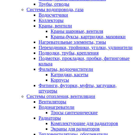
Трубы, отводы
Системы водопровода, газа
Водосчетчики
Коллекторы
Краны, вентили
Краны шаровые, вентиля
Краны-буксы, картриджи, маховики
Нагревательные элементы, тэны
Переходники, тройники, уголки, удлинители
Подводки, трубы, крепления
Подмотки, прокладки, пробки, фитинговые
кольца
Фильтры, водоочистители
Катриджи, касеты
Корпусы
Фитинги, футорки, муфты, заглушки,
штуцеры
Системы отопления, вентиляции
Вентиляторы
Водонагреватели
Тросы сантехнические
Радиаторы
Комплектующие для радиаторов
Экраны для радиаторов
Тепловентиляторы, обогреватели