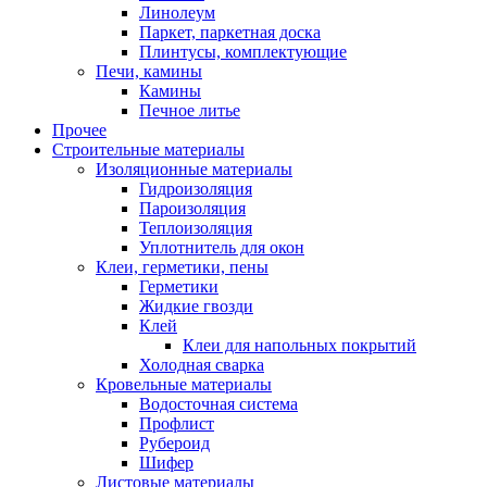
Линолеум
Паркет, паркетная доска
Плинтусы, комплектующие
Печи, камины
Камины
Печное литье
Прочее
Строительные материалы
Изоляционные материалы
Гидроизоляция
Пароизоляция
Теплоизоляция
Уплотнитель для окон
Клеи, герметики, пены
Герметики
Жидкие гвозди
Клей
Клеи для напольных покрытий
Холодная сварка
Кровельные материалы
Водосточная система
Профлист
Рубероид
Шифер
Листовые материалы