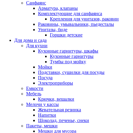
Санфаянс
Арматура, клапаны
Комплектующие для санфаянса
Крепления для унитазов, раковин
Раковины, умывальники, пьедесталы
Унитазы, биде
Горшки детские
Для дома и сада
Для кухни
Кухонные гарнитуры, шкафы
Кухонные гарнитуры
Тумбы под мойку
Мойки
Подставки, сушилки для посуды
Посуда
Электроприборы
Емкости
Мебель
Крючки, вешалки
Мелочи у кассы
Жевательная резинка
Напитки
Шоколад, печенье, снеки
Пакеты, мешки
Мешки для мусора