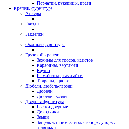
Перчатки, рукавицы, краги
Крепеж, фурнитура
Анкеры
Гвозди
Заклепки
Оконная фурнитура
Грузовой крепеж
Зажимы для тросов, канатов
Карабины, вертлюги
Коуши
Рым-болты, рым-гайки
Талрепы, крюки
Дюбели, дюбель-гвозди
Дюбели
Дюбель-гвозди
Дверная фурнитура
Глазки дверные
Доводчики
Замки
Защелки, шпингалеты, стопора, упоры,
задвижки