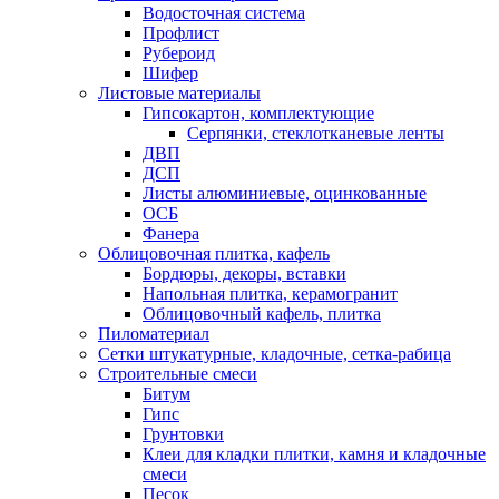
Водосточная система
Профлист
Рубероид
Шифер
Листовые материалы
Гипсокартон, комплектующие
Серпянки, стеклотканевые ленты
ДВП
ДСП
Листы алюминиевые, оцинкованные
ОСБ
Фанера
Облицовочная плитка, кафель
Бордюры, декоры, вставки
Напольная плитка, керамогранит
Облицовочный кафель, плитка
Пиломатериал
Сетки штукатурные, кладочные, сетка-рабица
Строительные смеси
Битум
Гипс
Грунтовки
Клеи для кладки плитки, камня и кладочные
смеси
Песок