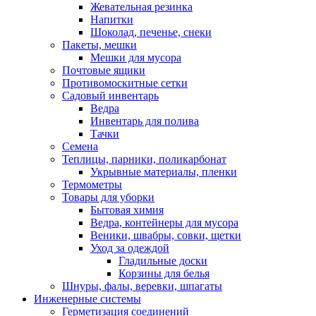
Жевательная резинка
Напитки
Шоколад, печенье, снеки
Пакеты, мешки
Мешки для мусора
Почтовые ящики
Противомоскитные сетки
Садовый инвентарь
Ведра
Инвентарь для полива
Тачки
Семена
Теплицы, парники, поликарбонат
Укрывные материалы, пленки
Термометры
Товары для уборки
Бытовая химия
Ведра, контейнеры для мусора
Веники, швабры, совки, щетки
Уход за одеждой
Гладильные доски
Корзины для белья
Шнуры, фалы, веревки, шпагаты
Инженерные системы
Герметизация соединений