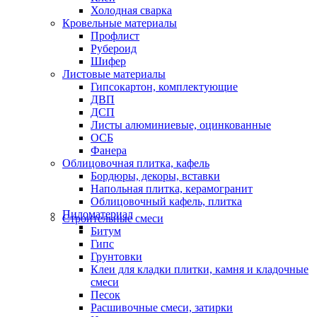
Холодная сварка
Кровельные материалы
Профлист
Рубероид
Шифер
Листовые материалы
Гипсокартон, комплектующие
ДВП
ДСП
Листы алюминиевые, оцинкованные
ОСБ
Фанера
Облицовочная плитка, кафель
Бордюры, декоры, вставки
Напольная плитка, керамогранит
Облицовочный кафель, плитка
Пиломатериал
Строительные смеси
Битум
Гипс
Грунтовки
Клеи для кладки плитки, камня и кладочные
смеси
Песок
Расшивочные смеси, затирки