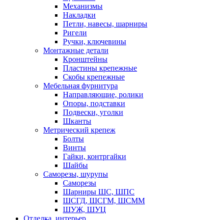
Механизмы
Накладки
Петли, навесы, шарниры
Ригели
Ручки, ключевины
Монтажные детали
Кронштейны
Пластины крепежные
Скобы крепежные
Мебельная фурнитура
Направляющие, ролики
Опоры, подставки
Подвески, уголки
Шканты
Метрический крепеж
Болты
Винты
Гайки, контргайки
Шайбы
Саморезы, шурупы
Саморезы
Шарниры ШС, ШПС
ШСГД, ШСГМ, ШСММ
ШУЖ, ШУЦ
Отделка, интерьер