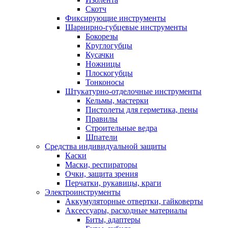
Скотч
Фиксирующие инструменты
Шарнирно-губцевые инструменты
Бокорезы
Круглогубцы
Кусачки
Ножницы
Плоскогубцы
Тонконосы
Штукатурно-отделочные инструменты
Кельмы, мастерки
Пистолеты для герметика, пены
Правилы
Строительные ведра
Шпатели
Средства индивидуальной защиты
Каски
Маски, респираторы
Очки, защита зрения
Перчатки, рукавицы, краги
Электроинструменты
Аккумуляторные отвертки, гайковерты
Аксессуары, расходные материалы
Биты, адаптеры