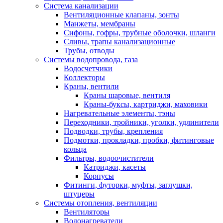
Система канализации
Вентиляционные клапаны, зонты
Манжеты, мембраны
Сифоны, гофры, трубные оболочки, шланги
Сливы, трапы канализационные
Трубы, отводы
Системы водопровода, газа
Водосчетчики
Коллекторы
Краны, вентили
Краны шаровые, вентиля
Краны-буксы, картриджи, маховики
Нагревательные элементы, тэны
Переходники, тройники, уголки, удлинители
Подводки, трубы, крепления
Подмотки, прокладки, пробки, фитинговые
кольца
Фильтры, водоочистители
Катриджи, касеты
Корпусы
Фитинги, футорки, муфты, заглушки,
штуцеры
Системы отопления, вентиляции
Вентиляторы
Водонагреватели