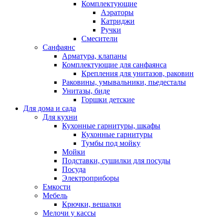
Комплектующие
Аэраторы
Катриджи
Ручки
Смесители
Санфаянс
Арматура, клапаны
Комплектующие для санфаянса
Крепления для унитазов, раковин
Раковины, умывальники, пьедесталы
Унитазы, биде
Горшки детские
Для дома и сада
Для кухни
Кухонные гарнитуры, шкафы
Кухонные гарнитуры
Тумбы под мойку
Мойки
Подставки, сушилки для посуды
Посуда
Электроприборы
Емкости
Мебель
Крючки, вешалки
Мелочи у кассы