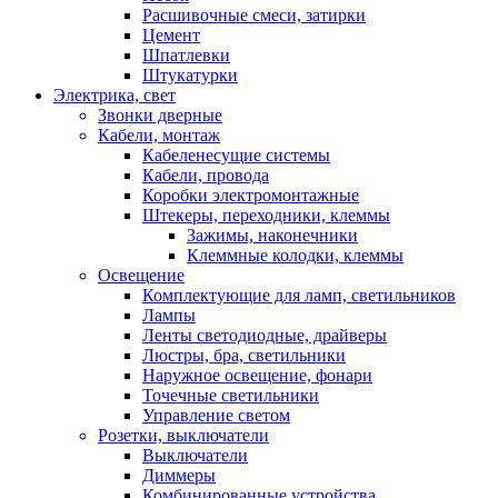
Расшивочные смеси, затирки
Цемент
Шпатлевки
Штукатурки
Электрика, свет
Звонки дверные
Кабели, монтаж
Кабеленесущие системы
Кабели, провода
Коробки электромонтажные
Штекеры, переходники, клеммы
Зажимы, наконечники
Клеммные колодки, клеммы
Освещение
Комплектующие для ламп, светильников
Лампы
Ленты светодиодные, драйверы
Люстры, бра, светильники
Наружное освещение, фонари
Точечные светильники
Управление светом
Розетки, выключатели
Выключатели
Диммеры
Комбинированные устройства