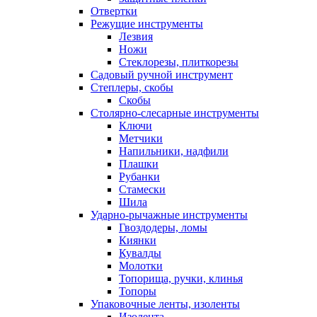
Отвертки
Режущие инструменты
Лезвия
Ножи
Стеклорезы, плиткорезы
Садовый ручной инструмент
Степлеры, скобы
Скобы
Столярно-слесарные инструменты
Ключи
Метчики
Напильники, надфили
Плашки
Рубанки
Стамески
Шила
Ударно-рычажные инструменты
Гвоздодеры, ломы
Киянки
Кувалды
Молотки
Топорища, ручки, клинья
Топоры
Упаковочные ленты, изоленты
Изолента