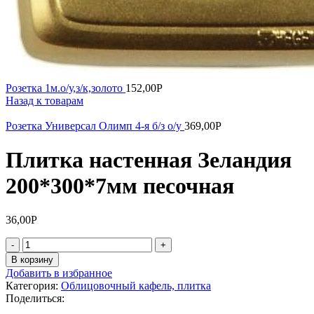
Розетка 1м.о/у,з/к,золото
152,00
Р
Назад к товарам
Розетка Универсал Олимп 4-я б/з о/у
369,00
Р
Плитка настенная Зеландия
200*300*7мм песочная
36,00
Р
Количество
товара
В корзину
Плитка
Добавить в избранное
настенная
Категория:
Облицовочный кафель, плитка
Зеландия
Поделиться:
200*300*7мм