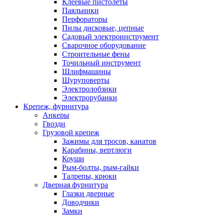
Клеевые пистолеты
Паяльники
Перфораторы
Пилы дисковые, цепные
Садовый электроинструмент
Сварочное оборудование
Строительные фены
Точильный инструмент
Шлифмашины
Шуруповерты
Электролобзики
Электрорубанки
Крепеж, фурнитура
Анкеры
Гвозди
Грузовой крепеж
Зажимы для тросов, канатов
Карабины, вертлюги
Коуши
Рым-болты, рым-гайки
Талрепы, крюки
Дверная фурнитура
Глазки дверные
Доводчики
Замки