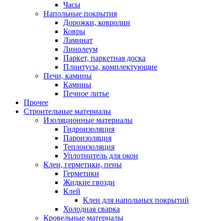
Часы
Напольные покрытия
Дорожки, ковролин
Ковры
Ламинат
Линолеум
Паркет, паркетная доска
Плинтусы, комплектующие
Печи, камины
Камины
Печное литье
Прочее
Строительные материалы
Изоляционные материалы
Гидроизоляция
Пароизоляция
Теплоизоляция
Уплотнитель для окон
Клеи, герметики, пены
Герметики
Жидкие гвозди
Клей
Клеи для напольных покрытий
Холодная сварка
Кровельные материалы