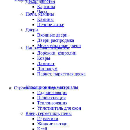
Декор для стен
Картины
Часы
Печи, камины
Камины
Печное литье
Двери
Входные двери
Двери распродажа
Межкомнатные двери
Напольные покрытия
Дорожки, ковролин
Ковры
Ламинат
Линолеум
Паркет, паркетная доска
Изоляционные материалы
Строительные материалы
Гидроизоляция
Пароизоляция
Теплоизоляция
Уплотнитель для окон
Клеи, герметики, пены
Герметики
Жидкие гвозди
Клей