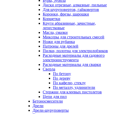
Буры, зубила
Диски отрезные, алмазные, пильные
Для шуруповертов, гайковертов
Коронки, фрезы, шарошки
Корщетки
Круги абразивные, зачистные,
лепестковые
Масла, смазки
Миксеры для строительных смесей
Ножи для рубанка
Патроны для дрелей
Пилки, полотна для электролобзиков
Расходные материалы для садового
электроинструмента
Расходные материалы для сварки
Сверла
По бетону
По дереву
По кафелю, стеклу
По металлу, удлинители
Стержни для клеевых пистолетов
Цепи для пил
Бетоносмесители
Дрели
Дрели-шуруповерты