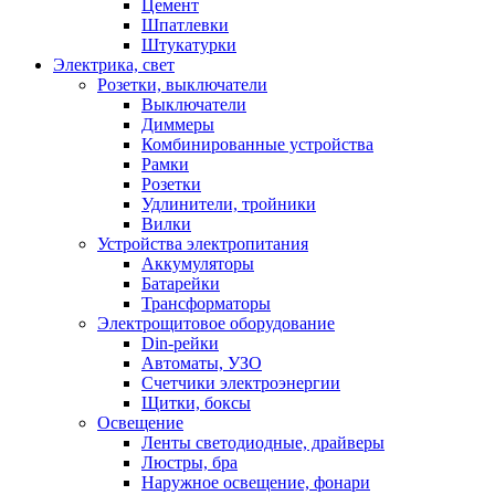
Цемент
Шпатлевки
Штукатурки
Электрика, свет
Розетки, выключатели
Выключатели
Диммеры
Комбинированные устройства
Рамки
Розетки
Удлинители, тройники
Вилки
Устройства электропитания
Аккумуляторы
Батарейки
Трансформаторы
Электрощитовое оборудование
Din-рейки
Автоматы, УЗО
Счетчики электроэнергии
Щитки, боксы
Освещение
Ленты светодиодные, драйверы
Люстры, бра
Наружное освещение, фонари