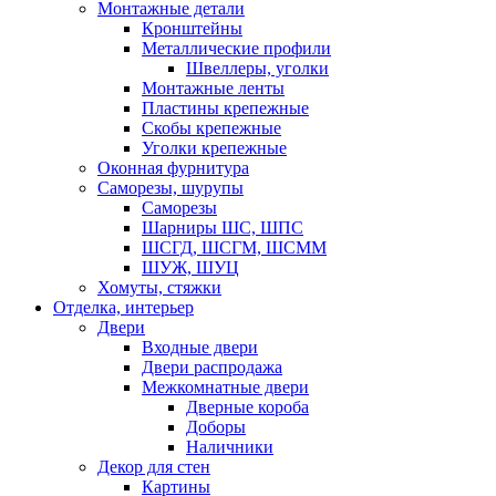
Монтажные детали
Кронштейны
Металлические профили
Швеллеры, уголки
Монтажные ленты
Пластины крепежные
Скобы крепежные
Уголки крепежные
Оконная фурнитура
Саморезы, шурупы
Саморезы
Шарниры ШС, ШПС
ШСГД, ШСГМ, ШСММ
ШУЖ, ШУЦ
Хомуты, стяжки
Отделка, интерьер
Двери
Входные двери
Двери распродажа
Межкомнатные двери
Дверные короба
Доборы
Наличники
Декор для стен
Картины