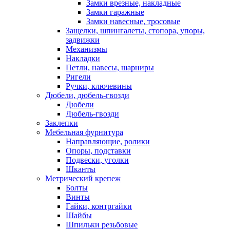
Замки врезные, накладные
Замки гаражные
Замки навесные, тросовые
Защелки, шпингалеты, стопора, упоры,
задвижки
Механизмы
Накладки
Петли, навесы, шарниры
Ригели
Ручки, ключевины
Дюбели, дюбель-гвозди
Дюбели
Дюбель-гвозди
Заклепки
Мебельная фурнитура
Направляющие, ролики
Опоры, подставки
Подвески, уголки
Шканты
Метрический крепеж
Болты
Винты
Гайки, контргайки
Шайбы
Шпильки резьбовые