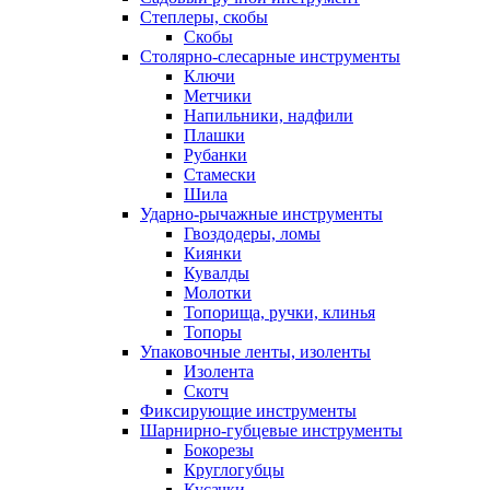
Степлеры, скобы
Скобы
Столярно-слесарные инструменты
Ключи
Метчики
Напильники, надфили
Плашки
Рубанки
Стамески
Шила
Ударно-рычажные инструменты
Гвоздодеры, ломы
Киянки
Кувалды
Молотки
Топорища, ручки, клинья
Топоры
Упаковочные ленты, изоленты
Изолента
Скотч
Фиксирующие инструменты
Шарнирно-губцевые инструменты
Бокорезы
Круглогубцы
Кусачки