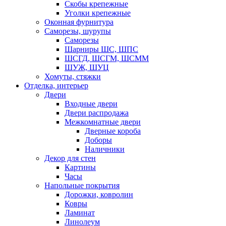
Скобы крепежные
Уголки крепежные
Оконная фурнитура
Саморезы, шурупы
Саморезы
Шарниры ШС, ШПС
ШСГД, ШСГМ, ШСММ
ШУЖ, ШУЦ
Хомуты, стяжки
Отделка, интерьер
Двери
Входные двери
Двери распродажа
Межкомнатные двери
Дверные короба
Доборы
Наличники
Декор для стен
Картины
Часы
Напольные покрытия
Дорожки, ковролин
Ковры
Ламинат
Линолеум