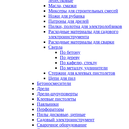
лепестковые
Масла, смазки
Миксеры для строительных смесей
Ножи для рубанка
Патроны для дрелей
Пилки, полотна для электролобзиков
Расходные материалы для садового
электроинструмента
Расходные материалы для сварки
Сверла
По бетону
По дереву
По кафелю, стеклу
По металлу, удлинители
Стержни для клеевых пистолетов
Цепи для пил
Бетоносмесители
Дрели
Дрели-шуруповерты
Клеевые пистолеты
Паяльники
Перфораторы
Пилы дисковые, цепные
Садовый электроинструмент
Сварочное оборудование