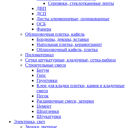
Серпянки, стеклотканевые ленты
ДВП
ДСП
Листы алюминиевые, оцинкованные
ОСБ
Фанера
Облицовочная плитка, кафель
Бордюры, декоры, вставки
Напольная плитка, керамогранит
Облицовочный кафель, плитка
Пиломатериал
Сетки штукатурные, кладочные, сетка-рабица
Строительные смеси
Битум
Гипс
Грунтовки
Клеи для кладки плитки, камня и кладочные
смеси
Песок
Расшивочные смеси, затирки
Цемент
Шпатлевки
Штукатурки
Электрика, свет
Звонки дверные