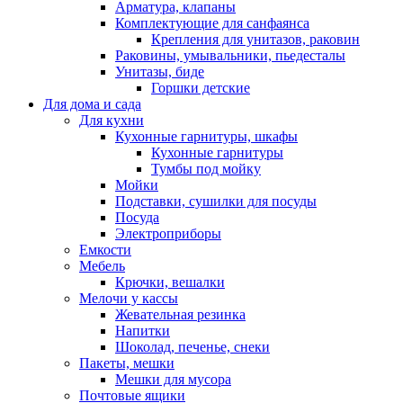
Арматура, клапаны
Комплектующие для санфаянса
Крепления для унитазов, раковин
Раковины, умывальники, пьедесталы
Унитазы, биде
Горшки детские
Для дома и сада
Для кухни
Кухонные гарнитуры, шкафы
Кухонные гарнитуры
Тумбы под мойку
Мойки
Подставки, сушилки для посуды
Посуда
Электроприборы
Емкости
Мебель
Крючки, вешалки
Мелочи у кассы
Жевательная резинка
Напитки
Шоколад, печенье, снеки
Пакеты, мешки
Мешки для мусора
Почтовые ящики