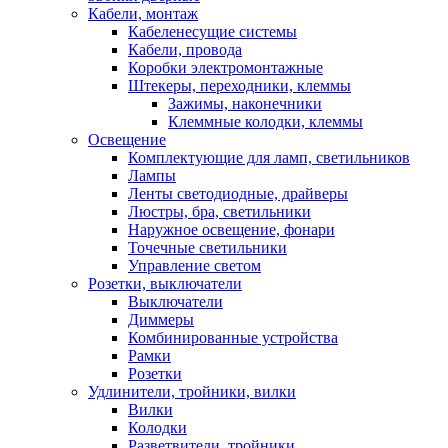
Кабели, монтаж
Кабеленесущие системы
Кабели, провода
Коробки электромонтажные
Штекеры, переходники, клеммы
Зажимы, наконечники
Клеммные колодки, клеммы
Освещение
Комплектующие для ламп, светильников
Лампы
Ленты светодиодные, драйверы
Люстры, бра, светильники
Наружное освещение, фонари
Точечные светильники
Управление светом
Розетки, выключатели
Выключатели
Диммеры
Комбинированные устройства
Рамки
Розетки
Удлинители, тройники, вилки
Вилки
Колодки
Разветвители, тройники