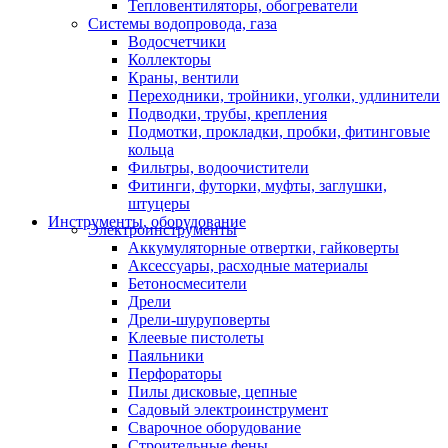
Тепловентиляторы, обогреватели
Системы водопровода, газа
Водосчетчики
Коллекторы
Краны, вентили
Переходники, тройники, уголки, удлинители
Подводки, трубы, крепления
Подмотки, прокладки, пробки, фитинговые
кольца
Фильтры, водоочистители
Фитинги, футорки, муфты, заглушки,
штуцеры
Инструменты, оборудование
Электроинструменты
Аккумуляторные отвертки, гайковерты
Аксессуары, расходные материалы
Бетоносмесители
Дрели
Дрели-шуруповерты
Клеевые пистолеты
Паяльники
Перфораторы
Пилы дисковые, цепные
Садовый электроинструмент
Сварочное оборудование
Строительные фены