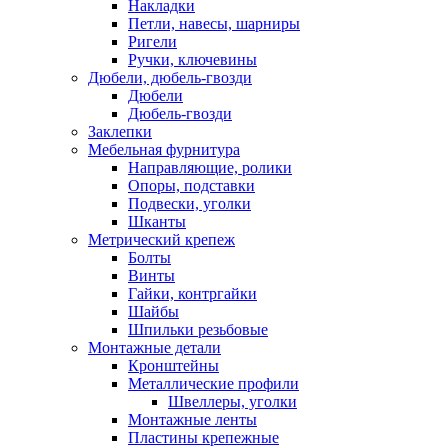
Накладки
Петли, навесы, шарниры
Ригели
Ручки, ключевины
Дюбели, дюбель-гвозди
Дюбели
Дюбель-гвозди
Заклепки
Мебельная фурнитура
Направляющие, ролики
Опоры, подставки
Подвески, уголки
Шканты
Метрический крепеж
Болты
Винты
Гайки, контргайки
Шайбы
Шпильки резьбовые
Монтажные детали
Кронштейны
Металлические профили
Швеллеры, уголки
Монтажные ленты
Пластины крепежные