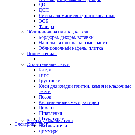
ДВП
ДСП
Листы алюминиевые, оцинкованные
ОСБ
Фанера
Облицовочная плитка, кафель
Бордюры, декоры, вставки
Напольная плитка, керамогранит
Облицовочный кафель, плитка
Пиломатериал
Строительные смеси
Битум
Гипс
Грунтовки
Клеи для кладки плитки, камня и кладочные
смеси
Песок
Расшивочные смеси, затирки
Цемент
Шпатлевки
Штукатурки
Розетки, выключатели
Электрика, свет
Выключатели
Диммеры