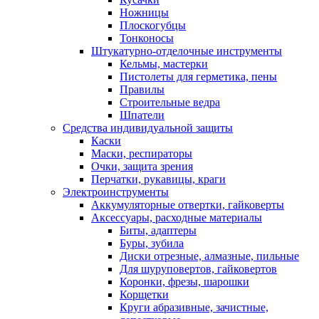
Ножницы
Плоскогубцы
Тонконосы
Штукатурно-отделочные инструменты
Кельмы, мастерки
Пистолеты для герметика, пены
Правилы
Строительные ведра
Шпатели
Средства индивидуальной защиты
Каски
Маски, респираторы
Очки, защита зрения
Перчатки, рукавицы, краги
Электроинструменты
Аккумуляторные отвертки, гайковерты
Аксессуары, расходные материалы
Биты, адаптеры
Буры, зубила
Диски отрезные, алмазные, пильные
Для шуруповертов, гайковертов
Коронки, фрезы, шарошки
Корщетки
Круги абразивные, зачистные,