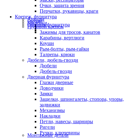
Очки, защита зрения
Перчатки, рукавицы, краги
Крепеж, фурнитура
Анкеры
Гвозди
Заклепки
Оконная фурнитура
Грузовой крепеж
Зажимы для тросов, канатов
Карабины, вертлюги
Коуши
Рым-болты, рым-гайки
Талрепы, крюки
Дюбели, дюбель-гвозди
Дюбели
Дюбель-гвозди
Дверная фурнитура
Глазки дверные
Доводчики
Замки
Защелки, шпингалеты, стопора, упоры,
задвижки
Механизмы
Накладки
Петли, навесы, шарниры
Ригели
Ручки, ключевины
Монтажные детали