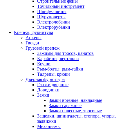
Строительные фены
Точильный инструмент
Шлифмашины
Шуруповерты
Электролобзики
Электрорубанки
Крепеж, фурнитура
Анкеры
Гвозди
Грузовой крепеж
Зажимы для тросов, канатов
Карабины, вертлюги
Коуши
Рым-болты, рым-гайки
Талрепы, крюки
Дверная фурнитура
Глазки дверные
Доводчики
Замки
Замки врезные, накладные
Замки гаражные
Замки навесные, тросовые
Защелки, шпингалеты, стопора, упоры,
задвижки
Механизмы