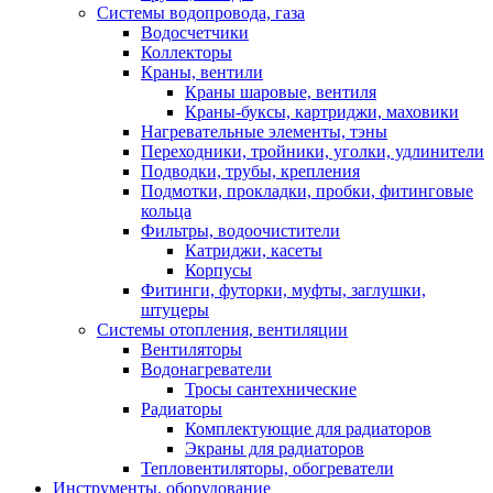
Системы водопровода, газа
Водосчетчики
Коллекторы
Краны, вентили
Краны шаровые, вентиля
Краны-буксы, картриджи, маховики
Нагревательные элементы, тэны
Переходники, тройники, уголки, удлинители
Подводки, трубы, крепления
Подмотки, прокладки, пробки, фитинговые
кольца
Фильтры, водоочистители
Катриджи, касеты
Корпусы
Фитинги, футорки, муфты, заглушки,
штуцеры
Системы отопления, вентиляции
Вентиляторы
Водонагреватели
Тросы сантехнические
Радиаторы
Комплектующие для радиаторов
Экраны для радиаторов
Тепловентиляторы, обогреватели
Инструменты, оборудование