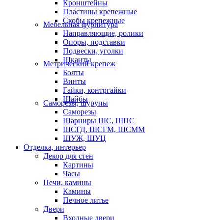
Кронштейны
Пластины крепежные
Скобы крепежные
Мебельная фурнитура
Направляющие, ролики
Опоры, подставки
Подвески, уголки
Шканты
Метрический крепеж
Болты
Винты
Гайки, контргайки
Шайбы
Саморезы, шурупы
Саморезы
Шарниры ШС, ШПС
ШСГД, ШСГМ, ШСММ
ШУЖ, ШУЦ
Отделка, интерьер
Декор для стен
Картины
Часы
Печи, камины
Камины
Печное литье
Двери
Входные двери