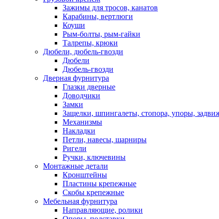
Зажимы для тросов, канатов
Карабины, вертлюги
Коуши
Рым-болты, рым-гайки
Талрепы, крюки
Дюбели, дюбель-гвозди
Дюбели
Дюбель-гвозди
Дверная фурнитура
Глазки дверные
Доводчики
Замки
Защелки, шпингалеты, стопора, упоры, задви
Механизмы
Накладки
Петли, навесы, шарниры
Ригели
Ручки, ключевины
Монтажные детали
Кронштейны
Пластины крепежные
Скобы крепежные
Мебельная фурнитура
Направляющие, ролики
Опоры, подставки