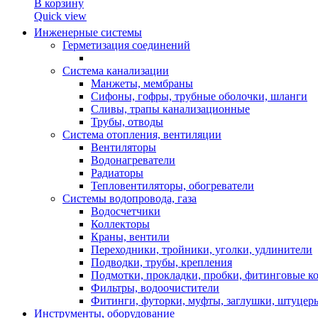
В корзину
Quick view
Инженерные системы
Герметизация соединений
Система канализации
Манжеты, мембраны
Сифоны, гофры, трубные оболочки, шланги
Сливы, трапы канализационные
Трубы, отводы
Система отопления, вентиляции
Вентиляторы
Водонагреватели
Радиаторы
Тепловентиляторы, обогреватели
Системы водопровода, газа
Водосчетчики
Коллекторы
Краны, вентили
Переходники, тройники, уголки, удлинители
Подводки, трубы, крепления
Подмотки, прокладки, пробки, фитинговые к
Фильтры, водоочистители
Фитинги, футорки, муфты, заглушки, штуцер
Инструменты, оборудование