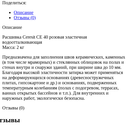
CE
Поделиться:
40
розовый
Описание
эластич.водоот.
Отзывы (0)
2
кг.
Описание
Расшивка Ceresit CE 40 розовая эластичная
водоотталкивающая
Масса: 2 кг
Предназначена для заполнения швов керамических, каменных
(в том числе мраморных) и стеклянных облицовок на полах и
стенах внутри и снаружи зданий, при ширине шва до 10 мм.
Благодаря высокой эластичности затирка может применяться
на деформирующихся основаниях (древесностружечных
плитах, гипсокартоне и др.) и основаниях, подверженных
температурным колебаниям (полах с подогревом, террасах,
ваннах открытых бассейнов и т.п.). Для внутренних и
наружных работ, экологически безопасна.
Отзывы (0)
тзывы