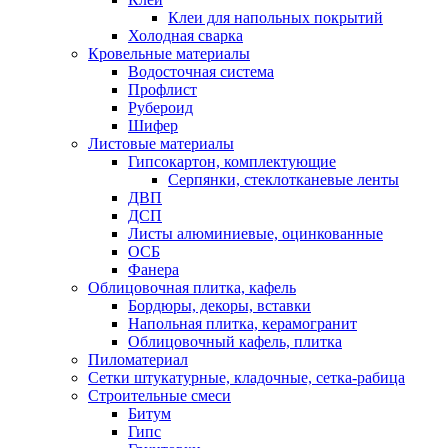
Клеи для напольных покрытий
Холодная сварка
Кровельные материалы
Водосточная система
Профлист
Рубероид
Шифер
Листовые материалы
Гипсокартон, комплектующие
Серпянки, стеклотканевые ленты
ДВП
ДСП
Листы алюминиевые, оцинкованные
ОСБ
Фанера
Облицовочная плитка, кафель
Бордюры, декоры, вставки
Напольная плитка, керамогранит
Облицовочный кафель, плитка
Пиломатериал
Сетки штукатурные, кладочные, сетка-рабица
Строительные смеси
Битум
Гипс