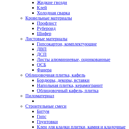
Жидкие гвозди
Клей
Холодная сварка
Кровельные материалы
Профлист
Рубероид
Шифер
Листовые материалы
Гипсокартон, комплектующие
ДВП
ДСП
Листы алюминиевые, оцинкованные
ОСБ
Фанера
Облицовочная плитка, кафель
Бордюры, декоры, вставки
Напольная плитка, керамогранит
Облицовочный кафель, плитка
Пиломатериал
Строительные смеси
Битум
Гипс
Грунтовки
Клеи для кладки плитки, камня и кладочные