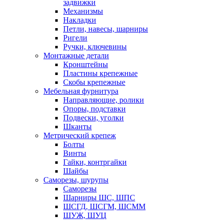
задвижки
Механизмы
Накладки
Петли, навесы, шарниры
Ригели
Ручки, ключевины
Монтажные детали
Кронштейны
Пластины крепежные
Скобы крепежные
Мебельная фурнитура
Направляющие, ролики
Опоры, подставки
Подвески, уголки
Шканты
Метрический крепеж
Болты
Винты
Гайки, контргайки
Шайбы
Саморезы, шурупы
Саморезы
Шарниры ШС, ШПС
ШСГД, ШСГМ, ШСММ
ШУЖ, ШУЦ