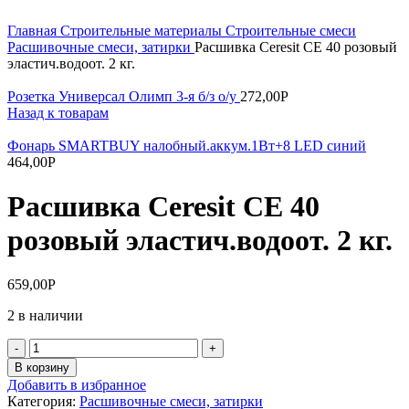
Главная
Строительные материалы
Строительные смеси
Расшивочные смеси, затирки
Расшивка Ceresit CE 40 розовый
эластич.водоот. 2 кг.
Розетка Универсал Олимп 3-я б/з о/у
272,00
Р
Назад к товарам
Фонарь SMARTBUY налобный.аккум.1Вт+8 LED синий
464,00
Р
Расшивка Ceresit CE 40
розовый эластич.водоот. 2 кг.
659,00
Р
2 в наличии
Количество
товара
В корзину
Расшивка
Добавить в избранное
Ceresit
Категория:
Расшивочные смеси, затирки