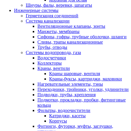
Шнуры, фалы, веревки, шпагаты
Инженерные системы
Герметизация соединений
Система канализации
Вентиляционные клапаны, зонты
Манжеты, мембраны
Сифоны, гофры, трубные оболочки, шланги
Сливы, трапы канализационные
Трубы, отводы
Системы водопровода, газа
Водосчетчики
Коллекторы
Краны, вентили
Краны шаровые, вентиля
Краны-буксы, картриджи, маховики
Нагревательные элементы, тэны
Переходники, тройники, уголки, удлинители
Подводки, трубы, крепления
Подмотки, прокладки, пробки, фитинговые
кольца
Фильтры, водоочистители
Катриджи, касеты
Корпусы
Фитинги, футорки, муфты, заглушки,