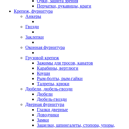
Очки, защита зрения
Перчатки, рукавицы, краги
Крепеж, фурнитура
Анкеры
Гвозди
Заклепки
Оконная фурнитура
Грузовой крепеж
Зажимы для тросов, канатов
Карабины, вертлюги
Коуши
Рым-болты, рым-гайки
Талрепы, крюки
Дюбели, дюбель-гвозди
Дюбели
Дюбель-гвозди
Дверная фурнитура
Глазки дверные
Доводчики
Замки
Защелки, шпингалеты, стопора, упоры,