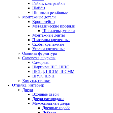
Гайки, контргайки
Шайбы
Шпильки резьбовые
Монтажные детали
Кронштейны
Металлические профили
Швеллеры, уголки
Монтажные ленты
Пластины крепежные
Скобы крепежные
Уголки крепежные
Оконная фурнитура
Саморезы, шурупы
Саморезы
Шарниры ШС, ШПС
ШСГД, ШСГМ, ШСММ
ШУЖ, ШУЦ
Хомуты, стяжки
Отделка, интерьер
Двери
Входные двери
Двери распродажа
Межкомнатные двери
Дверные короба
Доборы