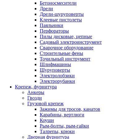
Бетоносмесители
Дрели
Дрели-шуруповерты
Клеевые пистолеты
Паяльники
Перфораторы
Пилы дисковые, цепные
Садовый электроинструмент
Сварочное оборудование
Строительные фены
Точильный инструмент
Шлифмашины
Шуруповерты
Электролобзики
Электрорубанки
Крепеж, фурнитура
Анкеры
Гвозди
Грузовой крепеж
Зажимы для тросов, канатов
Карабины, вертлюги
Коуши
Рым-болты, рым-гайки
Талрепы, крюки
Дверная фурнитура