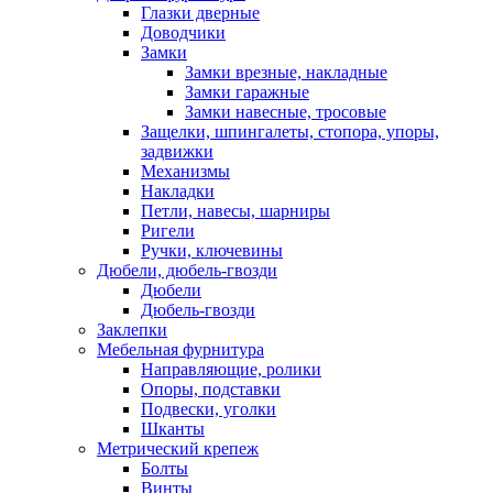
Глазки дверные
Доводчики
Замки
Замки врезные, накладные
Замки гаражные
Замки навесные, тросовые
Защелки, шпингалеты, стопора, упоры,
задвижки
Механизмы
Накладки
Петли, навесы, шарниры
Ригели
Ручки, ключевины
Дюбели, дюбель-гвозди
Дюбели
Дюбель-гвозди
Заклепки
Мебельная фурнитура
Направляющие, ролики
Опоры, подставки
Подвески, уголки
Шканты
Метрический крепеж
Болты
Винты