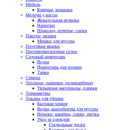
Мебель
Крючки, вешалки
Мелочи у кассы
Жевательная резинка
Напитки
Шоколад, печенье, снеки
Пакеты, мешки
Мешки для мусора
Почтовые ящики
Противомоскитные сетки
Садовый инвентарь
Ведра
Инвентарь для полива
Тачки
Семена
Теплицы, парники, поликарбонат
Укрывные материалы, пленки
Термометры
Товары для уборки
Бытовая химия
Ведра, контейнеры для мусора
Веники, швабры, совки, щетки
Уход за одеждой
Гладильные доски
Корзины для белья