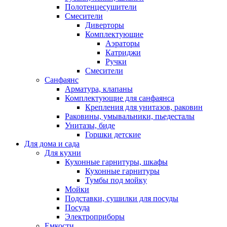
Полотенцесушители
Смесители
Диверторы
Комплектующие
Аэраторы
Катриджи
Ручки
Смесители
Санфаянс
Арматура, клапаны
Комплектующие для санфаянса
Крепления для унитазов, раковин
Раковины, умывальники, пьедесталы
Унитазы, биде
Горшки детские
Для дома и сада
Для кухни
Кухонные гарнитуры, шкафы
Кухонные гарнитуры
Тумбы под мойку
Мойки
Подставки, сушилки для посуды
Посуда
Электроприборы
Емкости