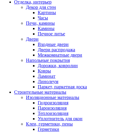
Отделка, интерьер
Декор для стен
Картины
Часы
Печи, камины
Камины
Печное литье
Двери
Входные двери
Двери распродажа
Межкомнатные двери
Напольные покрытия
Дорожки, ковролин
Ковры
Ламинат
Линолеум
Паркет, паркетная доска
Строительные материалы
Изоляционные материалы
Гидроизоляция
Пароизоляция
Теплоизоляция
Уплотнитель для окон
Клеи, герметики, пены
Герметики