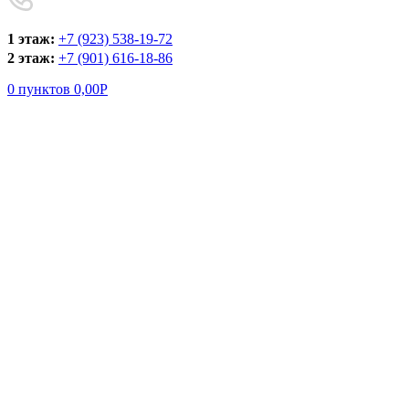
1 этаж:
+7 (923) 538-19-72
2 этаж:
+7 (901) 616-18-86
0
пунктов
0,00
Р