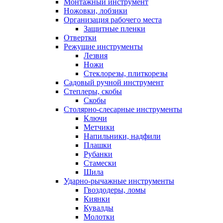
Монтажный инструмент
Ножовки, лобзики
Организация рабочего места
Защитные пленки
Отвертки
Режущие инструменты
Лезвия
Ножи
Стеклорезы, плиткорезы
Садовый ручной инструмент
Степлеры, скобы
Скобы
Столярно-слесарные инструменты
Ключи
Метчики
Напильники, надфили
Плашки
Рубанки
Стамески
Шила
Ударно-рычажные инструменты
Гвоздодеры, ломы
Киянки
Кувалды
Молотки