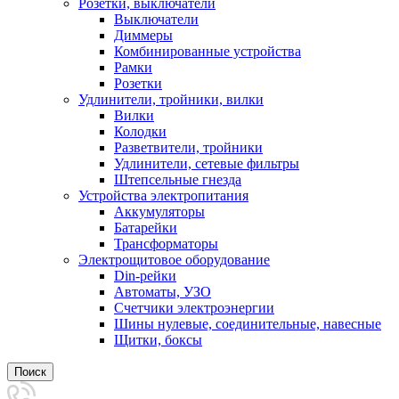
Розетки, выключатели
Выключатели
Диммеры
Комбинированные устройства
Рамки
Розетки
Удлинители, тройники, вилки
Вилки
Колодки
Разветвители, тройники
Удлинители, сетевые фильтры
Штепсельные гнезда
Устройства электропитания
Аккумуляторы
Батарейки
Трансформаторы
Электрощитовое оборудование
Din-рейки
Автоматы, УЗО
Счетчики электроэнергии
Шины нулевые, соединительные, навесные
Щитки, боксы
Поиск