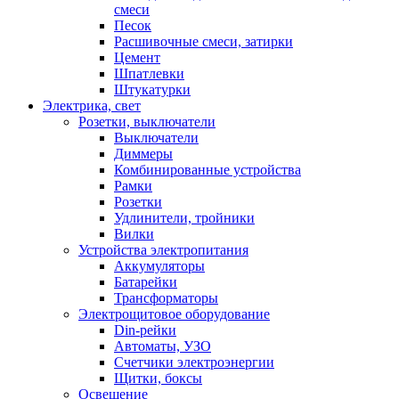
смеси
Песок
Расшивочные смеси, затирки
Цемент
Шпатлевки
Штукатурки
Электрика, свет
Розетки, выключатели
Выключатели
Диммеры
Комбинированные устройства
Рамки
Розетки
Удлинители, тройники
Вилки
Устройства электропитания
Аккумуляторы
Батарейки
Трансформаторы
Электрощитовое оборудование
Din-рейки
Автоматы, УЗО
Счетчики электроэнергии
Щитки, боксы
Освещение