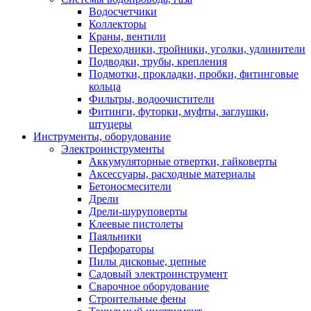
Водосчетчики
Коллекторы
Краны, вентили
Переходники, тройники, уголки, удлинители
Подводки, трубы, крепления
Подмотки, прокладки, пробки, фитинговые
кольца
Фильтры, водоочистители
Фитинги, футорки, муфты, заглушки,
штуцеры
Инструменты, оборудование
Электроинструменты
Аккумуляторные отвертки, гайковерты
Аксессуары, расходные материалы
Бетоносмесители
Дрели
Дрели-шуруповерты
Клеевые пистолеты
Паяльники
Перфораторы
Пилы дисковые, цепные
Садовый электроинструмент
Сварочное оборудование
Строительные фены