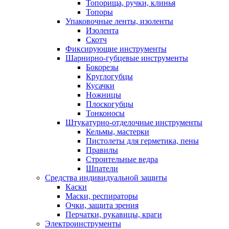
Топорища, ручки, клинья
Топоры
Упаковочные ленты, изоленты
Изолента
Скотч
Фиксирующие инструменты
Шарнирно-губцевые инструменты
Бокорезы
Круглогубцы
Кусачки
Ножницы
Плоскогубцы
Тонконосы
Штукатурно-отделочные инструменты
Кельмы, мастерки
Пистолеты для герметика, пены
Правилы
Строительные ведра
Шпатели
Средства индивидуальной защиты
Каски
Маски, респираторы
Очки, защита зрения
Перчатки, рукавицы, краги
Электроинструменты