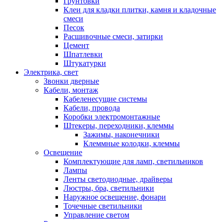
Грунтовки
Клеи для кладки плитки, камня и кладочные
смеси
Песок
Расшивочные смеси, затирки
Цемент
Шпатлевки
Штукатурки
Электрика, свет
Звонки дверные
Кабели, монтаж
Кабеленесущие системы
Кабели, провода
Коробки электромонтажные
Штекеры, переходники, клеммы
Зажимы, наконечники
Клеммные колодки, клеммы
Освещение
Комплектующие для ламп, светильников
Лампы
Ленты светодиодные, драйверы
Люстры, бра, светильники
Наружное освещение, фонари
Точечные светильники
Управление светом