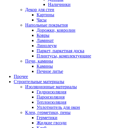
Наличники
Декор для стен
Картины
Часы
Напольные покрытия
Дорожки, ковролин
Ковры
Ламинат
Линолеум
Паркет, паркетная доска
Плинтусы, комплектующие
Печи, камины
Камины
Печное литье
Прочее
Строительные материалы
Изоляционные материалы
Гидроизоляция
Пароизоляция
Теплоизоляция
Уплотнитель для окон
Клеи, герметики, пены
Герметики
Жидкие гвозди
Клей