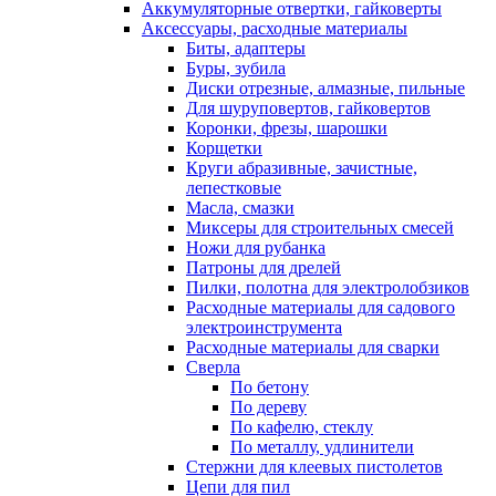
Аккумуляторные отвертки, гайковерты
Аксессуары, расходные материалы
Биты, адаптеры
Буры, зубила
Диски отрезные, алмазные, пильные
Для шуруповертов, гайковертов
Коронки, фрезы, шарошки
Корщетки
Круги абразивные, зачистные,
лепестковые
Масла, смазки
Миксеры для строительных смесей
Ножи для рубанка
Патроны для дрелей
Пилки, полотна для электролобзиков
Расходные материалы для садового
электроинструмента
Расходные материалы для сварки
Сверла
По бетону
По дереву
По кафелю, стеклу
По металлу, удлинители
Стержни для клеевых пистолетов
Цепи для пил