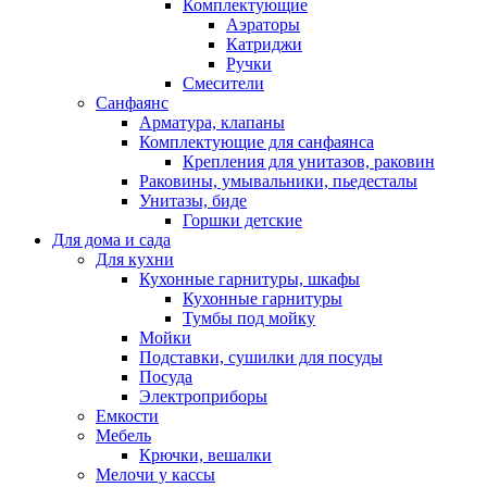
Комплектующие
Аэраторы
Катриджи
Ручки
Смесители
Санфаянс
Арматура, клапаны
Комплектующие для санфаянса
Крепления для унитазов, раковин
Раковины, умывальники, пьедесталы
Унитазы, биде
Горшки детские
Для дома и сада
Для кухни
Кухонные гарнитуры, шкафы
Кухонные гарнитуры
Тумбы под мойку
Мойки
Подставки, сушилки для посуды
Посуда
Электроприборы
Емкости
Мебель
Крючки, вешалки
Мелочи у кассы