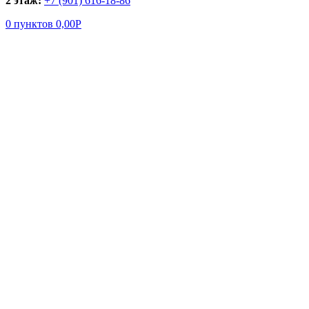
2 этаж:
+7 (901) 616-18-86
0
пунктов
0,00
Р