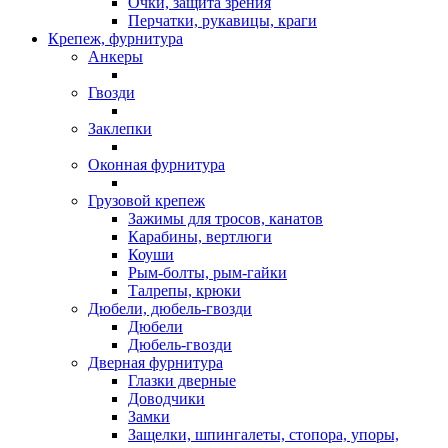
Очки, защита зрения
Перчатки, рукавицы, краги
Крепеж, фурнитура
Анкеры
Гвозди
Заклепки
Оконная фурнитура
Грузовой крепеж
Зажимы для тросов, канатов
Карабины, вертлюги
Коуши
Рым-болты, рым-гайки
Талрепы, крюки
Дюбели, дюбель-гвозди
Дюбели
Дюбель-гвозди
Дверная фурнитура
Глазки дверные
Доводчики
Замки
Защелки, шпингалеты, стопора, упоры,