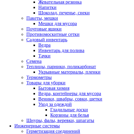
Жевательная резинка
Напитки
Шоколад, печенье, снеки
Пакеты, мешки
Мешки для мусора
Почтовые ящики
Противомоскитные сетки
Садовый инвентарь
Ведра
Инвентарь для полива
Тачки
Семена
Теплицы, парники, поликарбонат
Укрывные материалы, пленки
Термометры
Товары для уборки
Бытовая химия
Ведра, контейнеры для мусора
Веники, швабры, совки, щетки
Уход за одеждой
Гладильные доски
Корзины для белья
Шнуры, фалы, веревки, шпагаты
Инженерные системы
Герметизация соединений