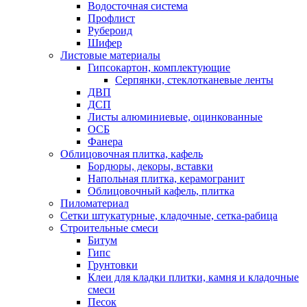
Водосточная система
Профлист
Рубероид
Шифер
Листовые материалы
Гипсокартон, комплектующие
Серпянки, стеклотканевые ленты
ДВП
ДСП
Листы алюминиевые, оцинкованные
ОСБ
Фанера
Облицовочная плитка, кафель
Бордюры, декоры, вставки
Напольная плитка, керамогранит
Облицовочный кафель, плитка
Пиломатериал
Сетки штукатурные, кладочные, сетка-рабица
Строительные смеси
Битум
Гипс
Грунтовки
Клеи для кладки плитки, камня и кладочные
смеси
Песок