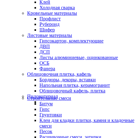
Клей
Холодная сварка
Кровельные материалы
Профлист
Рубероид
Шифер
Листовые материалы
Гипсокартон, комплектующие
ДВП
ДСП
Листы алюминиевые, оцинкованные
ОСБ
Фанера
Облицовочная плитка, кафель
Бордюры, декоры, вставки
Напольная плитка, керамогранит
Облицовочный кафель, плитка
Пиломатериал
Строительные смеси
Битум
Гипс
Грунтовки
Клеи для кладки плитки, камня и кладочные
смеси
Песок
Расшивочные смеси, затирки