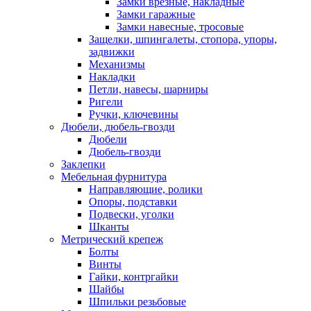
Замки врезные, накладные
Замки гаражные
Замки навесные, тросовые
Защелки, шпингалеты, стопора, упоры,
задвижки
Механизмы
Накладки
Петли, навесы, шарниры
Ригели
Ручки, ключевины
Дюбели, дюбель-гвозди
Дюбели
Дюбель-гвозди
Заклепки
Мебельная фурнитура
Направляющие, ролики
Опоры, подставки
Подвески, уголки
Шканты
Метрический крепеж
Болты
Винты
Гайки, контргайки
Шайбы
Шпильки резьбовые