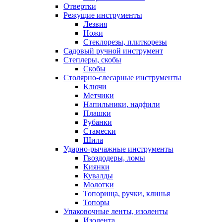
Отвертки
Режущие инструменты
Лезвия
Ножи
Стеклорезы, плиткорезы
Садовый ручной инструмент
Степлеры, скобы
Скобы
Столярно-слесарные инструменты
Ключи
Метчики
Напильники, надфили
Плашки
Рубанки
Стамески
Шила
Ударно-рычажные инструменты
Гвоздодеры, ломы
Киянки
Кувалды
Молотки
Топорища, ручки, клинья
Топоры
Упаковочные ленты, изоленты
Изолента