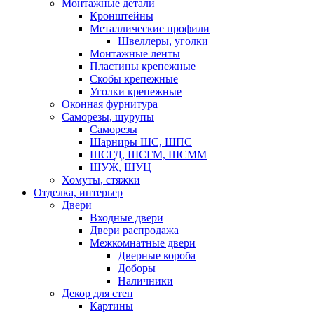
Монтажные детали
Кронштейны
Металлические профили
Швеллеры, уголки
Монтажные ленты
Пластины крепежные
Скобы крепежные
Уголки крепежные
Оконная фурнитура
Саморезы, шурупы
Саморезы
Шарниры ШС, ШПС
ШСГД, ШСГМ, ШСММ
ШУЖ, ШУЦ
Хомуты, стяжки
Отделка, интерьер
Двери
Входные двери
Двери распродажа
Межкомнатные двери
Дверные короба
Доборы
Наличники
Декор для стен
Картины