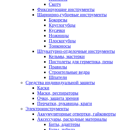
Скотч
Фиксирующие инструменты
Шарнирно-губцевые инструменты
Бокорезы
Круглогубцы
Кусачки
Ножницы
Плоскогубцы
Тонконосы
Штукатурно-отделочные инструменты
Кельмы, мастерки
Пистолеты для герметика, пены
Правилы
Строительные ведра
Шпатели
Средства индивидуальной защиты
Каски
Маски, респираторы
Очки, защита зрения
Перчатки, рукавицы, краги
Электроинструменты
Аккумуляторные отвертки, гайковерты
Аксессуары, расходные материалы
Биты, адаптеры
Буры, зубила