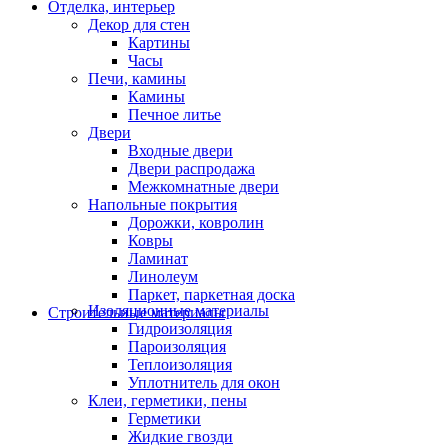
Отделка, интерьер
Декор для стен
Картины
Часы
Печи, камины
Камины
Печное литье
Двери
Входные двери
Двери распродажа
Межкомнатные двери
Напольные покрытия
Дорожки, ковролин
Ковры
Ламинат
Линолеум
Паркет, паркетная доска
Изоляционные материалы
Строительные материалы
Гидроизоляция
Пароизоляция
Теплоизоляция
Уплотнитель для окон
Клеи, герметики, пены
Герметики
Жидкие гвозди