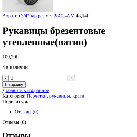
Аэратор 3/4"нар.рез.мет.28CL-AM
48,14
Р
Рукавицы брезентовые
утепленные(ватин)
109,20
Р
4 в наличии
Количество
товара
В корзину
Рукавицы
Добавить в избранное
брезентовые
Категория:
Перчатки, рукавицы, краги
утепленные(ватин)
Поделиться:
Отзывы (0)
Отзывы (0)
Отзывы