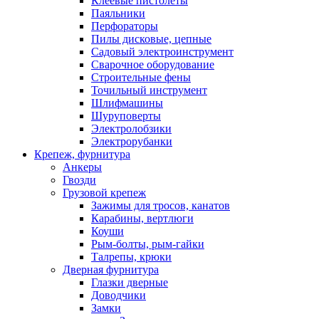
Клеевые пистолеты
Паяльники
Перфораторы
Пилы дисковые, цепные
Садовый электроинструмент
Сварочное оборудование
Строительные фены
Точильный инструмент
Шлифмашины
Шуруповерты
Электролобзики
Электрорубанки
Крепеж, фурнитура
Анкеры
Гвозди
Грузовой крепеж
Зажимы для тросов, канатов
Карабины, вертлюги
Коуши
Рым-болты, рым-гайки
Талрепы, крюки
Дверная фурнитура
Глазки дверные
Доводчики
Замки