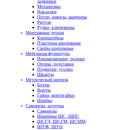
задвижки
Механизмы
Накладки
Петли, навесы, шарниры
Ригели
Ручки, ключевины
Монтажные детали
Кронштейны
Пластины крепежные
Скобы крепежные
Мебельная фурнитура
Направляющие, ролики
Опоры, подставки
Подвески, уголки
Шканты
Метрический крепеж
Болты
Винты
Гайки, контргайки
Шайбы
Саморезы, шурупы
Саморезы
Шарниры ШС, ШПС
ШСГД, ШСГМ, ШСММ
ШУЖ, ШУЦ