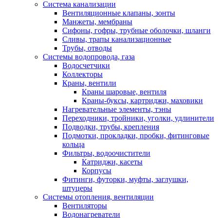
Система канализации
Вентиляционные клапаны, зонты
Манжеты, мембраны
Сифоны, гофры, трубные оболочки, шланги
Сливы, трапы канализационные
Трубы, отводы
Системы водопровода, газа
Водосчетчики
Коллекторы
Краны, вентили
Краны шаровые, вентиля
Краны-буксы, картриджи, маховики
Нагревательные элементы, тэны
Переходники, тройники, уголки, удлинители
Подводки, трубы, крепления
Подмотки, прокладки, пробки, фитинговые
кольца
Фильтры, водоочистители
Катриджи, касеты
Корпусы
Фитинги, футорки, муфты, заглушки,
штуцеры
Системы отопления, вентиляции
Вентиляторы
Водонагреватели