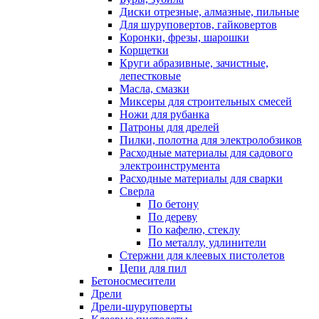
Диски отрезные, алмазные, пильные
Для шуруповертов, гайковертов
Коронки, фрезы, шарошки
Корщетки
Круги абразивные, зачистные,
лепестковые
Масла, смазки
Миксеры для строительных смесей
Ножи для рубанка
Патроны для дрелей
Пилки, полотна для электролобзиков
Расходные материалы для садового
электроинструмента
Расходные материалы для сварки
Сверла
По бетону
По дереву
По кафелю, стеклу
По металлу, удлинители
Стержни для клеевых пистолетов
Цепи для пил
Бетоносмесители
Дрели
Дрели-шуруповерты