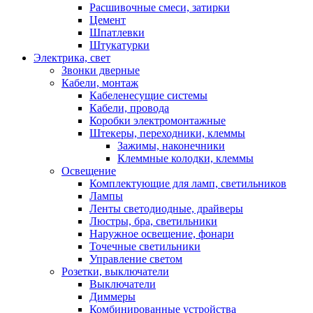
Расшивочные смеси, затирки
Цемент
Шпатлевки
Штукатурки
Электрика, свет
Звонки дверные
Кабели, монтаж
Кабеленесущие системы
Кабели, провода
Коробки электромонтажные
Штекеры, переходники, клеммы
Зажимы, наконечники
Клеммные колодки, клеммы
Освещение
Комплектующие для ламп, светильников
Лампы
Ленты светодиодные, драйверы
Люстры, бра, светильники
Наружное освещение, фонари
Точечные светильники
Управление светом
Розетки, выключатели
Выключатели
Диммеры
Комбинированные устройства