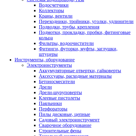
Водосчетчики
Коллекторы
Краны, вентили
Переходники, тройники, уголки, удлинители
Подводки, трубы, крепления
Подмотки, прокладки, пробки, фитинговые
кольца
Фильтры, водоочистители
Фитинги, футорки, муфты, заглушки,
штуцеры
Инструменты, оборудование
Электроинструменты
Аккумуляторные отвертки, гайковерты
Аксессуары, расходные материалы
Бетоносмесители
Дрели
Дрели-шуруповерты
Клеевые пистолеты
Паяльники
Перфораторы
Пилы дисковые, цепные
Садовый электроинструмент
Сварочное оборудование
Строительные фены