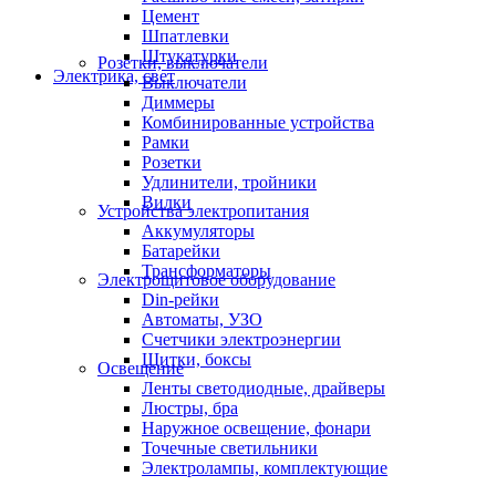
Цемент
Шпатлевки
Штукатурки
Розетки, выключатели
Электрика, свет
Выключатели
Диммеры
Комбинированные устройства
Рамки
Розетки
Удлинители, тройники
Вилки
Устройства электропитания
Аккумуляторы
Батарейки
Трансформаторы
Электрощитовое оборудование
Din-рейки
Автоматы, УЗО
Счетчики электроэнергии
Щитки, боксы
Освещение
Ленты светодиодные, драйверы
Люстры, бра
Наружное освещение, фонари
Точечные светильники
Электролампы, комплектующие