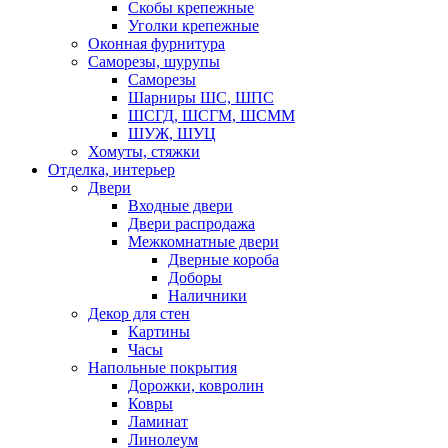
Скобы крепежные
Уголки крепежные
Оконная фурнитура
Саморезы, шурупы
Саморезы
Шарниры ШС, ШПС
ШСГД, ШСГМ, ШСММ
ШУЖ, ШУЦ
Хомуты, стяжки
Отделка, интерьер
Двери
Входные двери
Двери распродажа
Межкомнатные двери
Дверные короба
Доборы
Наличники
Декор для стен
Картины
Часы
Напольные покрытия
Дорожки, ковролин
Ковры
Ламинат
Линолеум