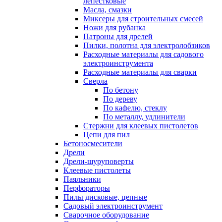
лепестковые
Масла, смазки
Миксеры для строительных смесей
Ножи для рубанка
Патроны для дрелей
Пилки, полотна для электролобзиков
Расходные материалы для садового
электроинструмента
Расходные материалы для сварки
Сверла
По бетону
По дереву
По кафелю, стеклу
По металлу, удлинители
Стержни для клеевых пистолетов
Цепи для пил
Бетоносмесители
Дрели
Дрели-шуруповерты
Клеевые пистолеты
Паяльники
Перфораторы
Пилы дисковые, цепные
Садовый электроинструмент
Сварочное оборудование