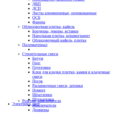
ДВП
ДСП
Листы алюминиевые, оцинкованные
ОСБ
Фанера
Облицовочная плитка, кафель
Бордюры, декоры, вставки
Напольная плитка, керамогранит
Облицовочный кафель, плитка
Пиломатериал
Строительные смеси
Битум
Гипс
Грунтовки
Клеи для кладки плитки, камня и кладочные
смеси
Песок
Расшивочные смеси, затирки
Цемент
Шпатлевки
Штукатурки
Розетки, выключатели
Электрика, свет
Выключатели
Диммеры