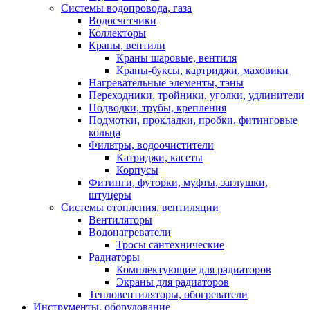
Системы водопровода, газа
Водосчетчики
Коллекторы
Краны, вентили
Краны шаровые, вентиля
Краны-буксы, картриджи, маховики
Нагревательные элементы, тэны
Переходники, тройники, уголки, удлинители
Подводки, трубы, крепления
Подмотки, прокладки, пробки, фитинговые
кольца
Фильтры, водоочистители
Катриджи, касеты
Корпусы
Фитинги, футорки, муфты, заглушки,
штуцеры
Системы отопления, вентиляции
Вентиляторы
Водонагреватели
Тросы сантехнические
Радиаторы
Комплектующие для радиаторов
Экраны для радиаторов
Тепловентиляторы, обогреватели
Инструменты, оборудование