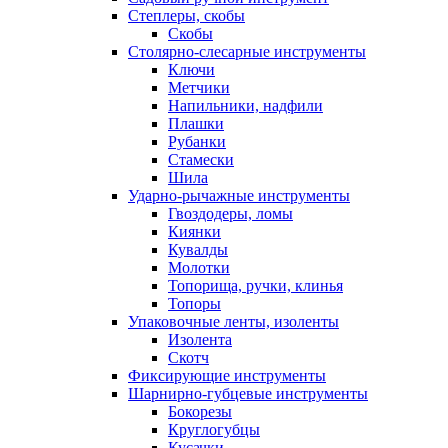
Степлеры, скобы
Скобы
Столярно-слесарные инструменты
Ключи
Метчики
Напильники, надфили
Плашки
Рубанки
Стамески
Шила
Ударно-рычажные инструменты
Гвоздодеры, ломы
Киянки
Кувалды
Молотки
Топорища, ручки, клинья
Топоры
Упаковочные ленты, изоленты
Изолента
Скотч
Фиксирующие инструменты
Шарнирно-губцевые инструменты
Бокорезы
Круглогубцы
Кусачки