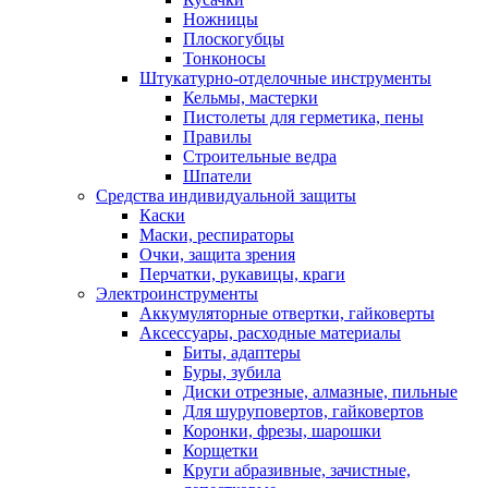
Ножницы
Плоскогубцы
Тонконосы
Штукатурно-отделочные инструменты
Кельмы, мастерки
Пистолеты для герметика, пены
Правилы
Строительные ведра
Шпатели
Средства индивидуальной защиты
Каски
Маски, респираторы
Очки, защита зрения
Перчатки, рукавицы, краги
Электроинструменты
Аккумуляторные отвертки, гайковерты
Аксессуары, расходные материалы
Биты, адаптеры
Буры, зубила
Диски отрезные, алмазные, пильные
Для шуруповертов, гайковертов
Коронки, фрезы, шарошки
Корщетки
Круги абразивные, зачистные,