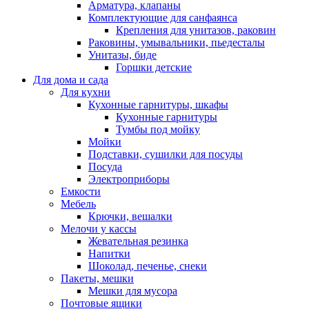
Арматура, клапаны
Комплектующие для санфаянса
Крепления для унитазов, раковин
Раковины, умывальники, пьедесталы
Унитазы, биде
Горшки детские
Для дома и сада
Для кухни
Кухонные гарнитуры, шкафы
Кухонные гарнитуры
Тумбы под мойку
Мойки
Подставки, сушилки для посуды
Посуда
Электроприборы
Емкости
Мебель
Крючки, вешалки
Мелочи у кассы
Жевательная резинка
Напитки
Шоколад, печенье, снеки
Пакеты, мешки
Мешки для мусора
Почтовые ящики