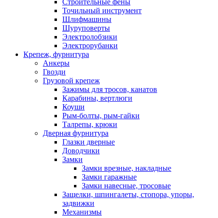
Строительные фены
Точильный инструмент
Шлифмашины
Шуруповерты
Электролобзики
Электрорубанки
Крепеж, фурнитура
Анкеры
Гвозди
Грузовой крепеж
Зажимы для тросов, канатов
Карабины, вертлюги
Коуши
Рым-болты, рым-гайки
Талрепы, крюки
Дверная фурнитура
Глазки дверные
Доводчики
Замки
Замки врезные, накладные
Замки гаражные
Замки навесные, тросовые
Защелки, шпингалеты, стопора, упоры,
задвижки
Механизмы