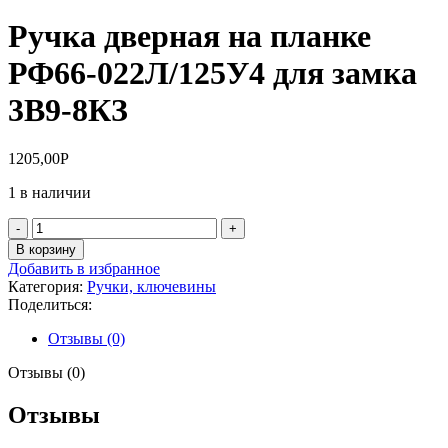
Ручка дверная на планке
РФ66-022Л/125У4 для замка
3В9-8КЗ
1205,00
Р
1 в наличии
Количество
товара
В корзину
Ручка
Добавить в избранное
дверная
Категория:
Ручки, ключевины
на
Поделиться:
планке
РФ66-
Отзывы (0)
022Л/125У4
для
Отзывы (0)
замка
3В9-
Отзывы
8КЗ