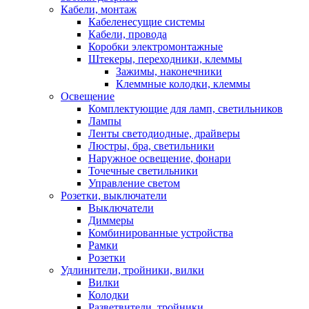
Кабели, монтаж
Кабеленесущие системы
Кабели, провода
Коробки электромонтажные
Штекеры, переходники, клеммы
Зажимы, наконечники
Клеммные колодки, клеммы
Освещение
Комплектующие для ламп, светильников
Лампы
Ленты светодиодные, драйверы
Люстры, бра, светильники
Наружное освещение, фонари
Точечные светильники
Управление светом
Розетки, выключатели
Выключатели
Диммеры
Комбинированные устройства
Рамки
Розетки
Удлинители, тройники, вилки
Вилки
Колодки
Разветвители, тройники