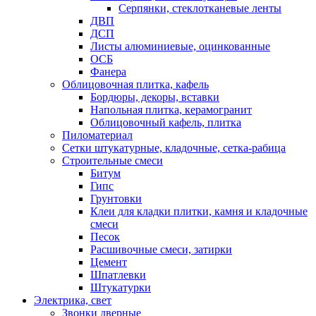
Серпянки, стеклотканевые ленты
ДВП
ДСП
Листы алюминиевые, оцинкованные
ОСБ
Фанера
Облицовочная плитка, кафель
Бордюры, декоры, вставки
Напольная плитка, керамогранит
Облицовочный кафель, плитка
Пиломатериал
Сетки штукатурные, кладочные, сетка-рабица
Строительные смеси
Битум
Гипс
Грунтовки
Клеи для кладки плитки, камня и кладочные
смеси
Песок
Расшивочные смеси, затирки
Цемент
Шпатлевки
Штукатурки
Электрика, свет
Звонки дверные