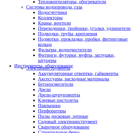
Тепловентиляторы, обогреватели
Системы водопровода, газа
Водосчетчики
Коллекторы
Краны, вентили
Переходники, тройники, уголки, удлинители
Подводки, трубы, крепления
Подмотки, прокладки, пробки, фитинговые
кольца
Фильтры, водоочистители
Фитинги, футорки, муфты, заглушки,
штуцеры
Инструменты, оборудование
Электроинструменты
Аккумуляторные отвертки, гайковерты
Аксессуары, расходные материалы
Бетоносмесители
Дрели
Дрели-шуруповерты
Клеевые пистолеты
Паяльники
Перфораторы
Пилы дисковые, цепные
Садовый электроинструмент
Сварочное оборудование
Строительные фены