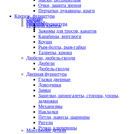
Очки, защита зрения
Перчатки, рукавицы, краги
Крепеж, фурнитура
Анкеры
Гвозди
Заклепки
Оконная фурнитура
Грузовой крепеж
Зажимы для тросов, канатов
Карабины, вертлюги
Коуши
Рым-болты, рым-гайки
Талрепы, крюки
Дюбели, дюбель-гвозди
Дюбели
Дюбель-гвозди
Дверная фурнитура
Глазки дверные
Доводчики
Замки
Защелки, шпингалеты, стопора, упоры,
задвижки
Механизмы
Накладки
Петли, навесы, шарниры
Ригели
Ручки, ключевины
Монтажные детали