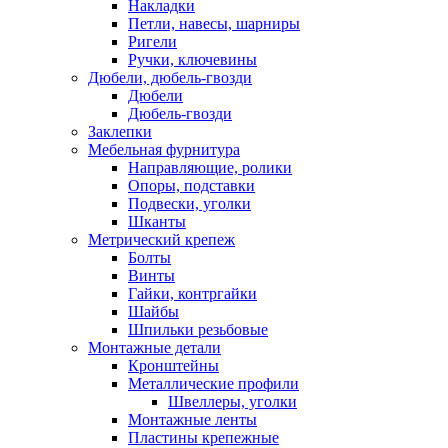
Накладки
Петли, навесы, шарниры
Ригели
Ручки, ключевины
Дюбели, дюбель-гвозди
Дюбели
Дюбель-гвозди
Заклепки
Мебельная фурнитура
Направляющие, ролики
Опоры, подставки
Подвески, уголки
Шканты
Метрический крепеж
Болты
Винты
Гайки, контргайки
Шайбы
Шпильки резьбовые
Монтажные детали
Кронштейны
Металлические профили
Швеллеры, уголки
Монтажные ленты
Пластины крепежные