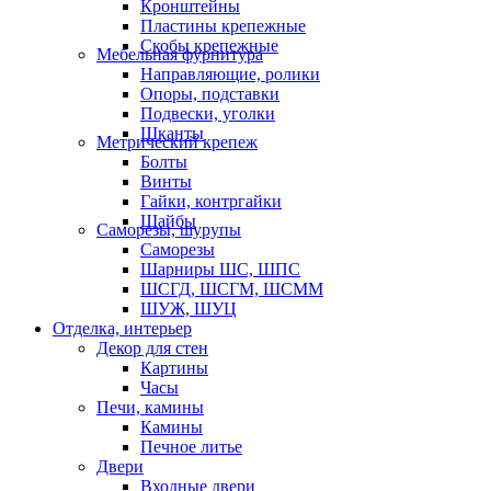
Кронштейны
Пластины крепежные
Скобы крепежные
Мебельная фурнитура
Направляющие, ролики
Опоры, подставки
Подвески, уголки
Шканты
Метрический крепеж
Болты
Винты
Гайки, контргайки
Шайбы
Саморезы, шурупы
Саморезы
Шарниры ШС, ШПС
ШСГД, ШСГМ, ШСММ
ШУЖ, ШУЦ
Отделка, интерьер
Декор для стен
Картины
Часы
Печи, камины
Камины
Печное литье
Двери
Входные двери