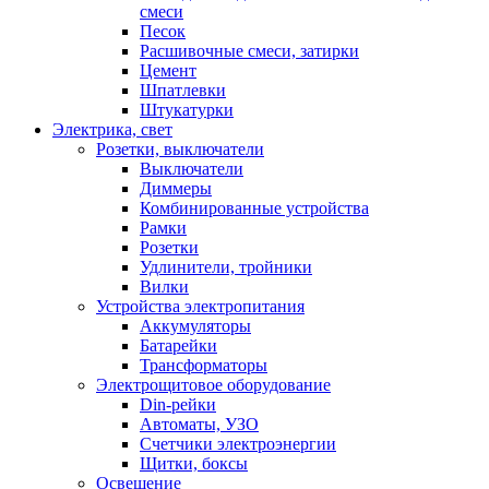
смеси
Песок
Расшивочные смеси, затирки
Цемент
Шпатлевки
Штукатурки
Электрика, свет
Розетки, выключатели
Выключатели
Диммеры
Комбинированные устройства
Рамки
Розетки
Удлинители, тройники
Вилки
Устройства электропитания
Аккумуляторы
Батарейки
Трансформаторы
Электрощитовое оборудование
Din-рейки
Автоматы, УЗО
Счетчики электроэнергии
Щитки, боксы
Освещение