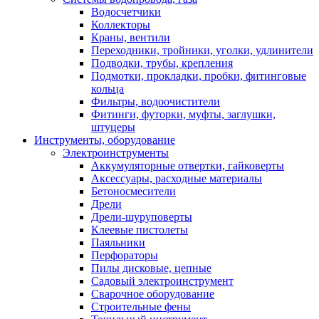
Водосчетчики
Коллекторы
Краны, вентили
Переходники, тройники, уголки, удлинители
Подводки, трубы, крепления
Подмотки, прокладки, пробки, фитинговые
кольца
Фильтры, водоочистители
Фитинги, футорки, муфты, заглушки,
штуцеры
Инструменты, оборудование
Электроинструменты
Аккумуляторные отвертки, гайковерты
Аксессуары, расходные материалы
Бетоносмесители
Дрели
Дрели-шуруповерты
Клеевые пистолеты
Паяльники
Перфораторы
Пилы дисковые, цепные
Садовый электроинструмент
Сварочное оборудование
Строительные фены