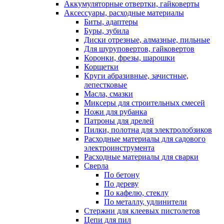
Аккумуляторные отвертки, гайковерты
Аксессуары, расходные материалы
Биты, адаптеры
Буры, зубила
Диски отрезные, алмазные, пильные
Для шуруповертов, гайковертов
Коронки, фрезы, шарошки
Корщетки
Круги абразивные, зачистные,
лепестковые
Масла, смазки
Миксеры для строительных смесей
Ножи для рубанка
Патроны для дрелей
Пилки, полотна для электролобзиков
Расходные материалы для садового
электроинструмента
Расходные материалы для сварки
Сверла
По бетону
По дереву
По кафелю, стеклу
По металлу, удлинители
Стержни для клеевых пистолетов
Цепи для пил