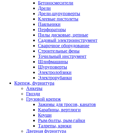
Бетоносмесители
Дрели
Дрели-шуруповерты
Клеевые пистолеты
Паяльники
Перфораторы
Пилы дисковые, цепные
Садовый электроинструмент
Сварочное оборудование
Строительные фены
Точильный инструмент
Шлифмашины
Шуруповерты
Электролобзики
Электрорубанки
Крепеж, фурнитура
Анкеры
Гвозди
Грузовой крепеж
Зажимы для тросов, канатов
Карабины, вертлюги
Коуши
Рым-болты, рым-гайки
Талрепы, крюки
Дверная фурнитура