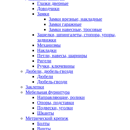
Глазки дверные
Доводчики
Замки
Замки врезные, накладные
Замки гаражные
Замки навесные, тросовые
Защелки, шпингалеты, стопора, упоры,
задвижки
Механизмы
Накладки
Петли, навесы, шарниры
Ригели
Ручки, ключевины
Дюбели, дюбель-гвозди
Дюбели
Дюбель-гвозди
Заклепки
Мебельная фурнитура
Направляющие, ролики
Опоры, подставки
Подвески, уголки
Шканты
Метрический крепеж
Болты
Винты