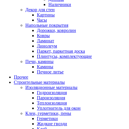
Наличники
Декор для стен
Картины
Часы
Напольные покрытия
Дорожки, ковролин
Ковры
Ламинат
Линолеум
Паркет, паркетная доска
Плинтусы, комплектующие
Печи, камины
Камины
Печное литье
Прочее
Строительные материалы
Изоляционные материалы
Гидроизоляция
Пароизоляция
Теплоизоляция
Уплотнитель для окон
Клеи, герметики, пены
Герметики
Жидкие гвозди
Клей