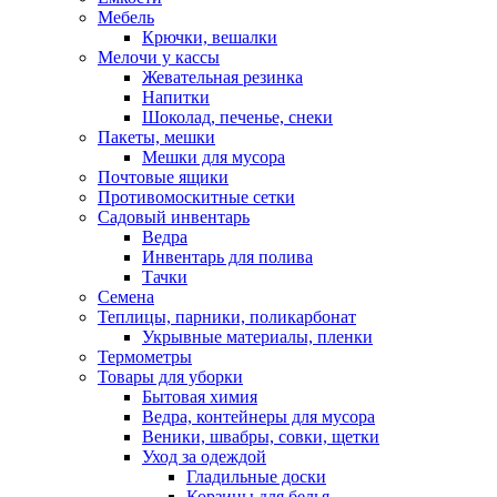
Мебель
Крючки, вешалки
Мелочи у кассы
Жевательная резинка
Напитки
Шоколад, печенье, снеки
Пакеты, мешки
Мешки для мусора
Почтовые ящики
Противомоскитные сетки
Садовый инвентарь
Ведра
Инвентарь для полива
Тачки
Семена
Теплицы, парники, поликарбонат
Укрывные материалы, пленки
Термометры
Товары для уборки
Бытовая химия
Ведра, контейнеры для мусора
Веники, швабры, совки, щетки
Уход за одеждой
Гладильные доски
Корзины для белья