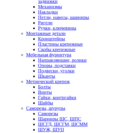
задвижки
Механизмы
Накладки
Петли, навесы, шарниры
Ригели
Ручки, ключевины
Монтажные детали
Кронштейны
Пластины крепежные
Скобы крепежные
Мебельная фурнитура
Направляющие, ролики
Опоры, подставки
Подвески, уголки
Шканты
Метрический крепеж
Болты
Винты
Гайки, контргайки
Шайбы
Саморезы, шурупы
Саморезы
Шарниры ШС, ШПС
ШСГД, ШСГМ, ШСММ
ШУЖ, ШУЦ