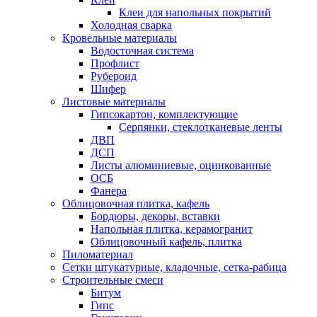
Клеи для напольных покрытий
Холодная сварка
Кровельные материалы
Водосточная система
Профлист
Рубероид
Шифер
Листовые материалы
Гипсокартон, комплектующие
Серпянки, стеклотканевые ленты
ДВП
ДСП
Листы алюминиевые, оцинкованные
ОСБ
Фанера
Облицовочная плитка, кафель
Бордюры, декоры, вставки
Напольная плитка, керамогранит
Облицовочный кафель, плитка
Пиломатериал
Сетки штукатурные, кладочные, сетка-рабица
Строительные смеси
Битум
Гипс