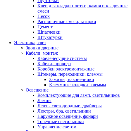
Грунтовки
Клеи для кладки плитки, камня и кладочные
смеси
Песок
Расшивочные смеси, затирки
Цемент
Шпатлевки
Штукатурки
Электрика, свет
Звонки дверные
Кабели, монтаж
Кабеленесущие системы
Кабели, провода
Коробки электромонтажные
Штекеры, переходники, клеммы
Зажимы, наконечники
Клеммные колодки, клеммы
Освещение
Комплектующие для ламп, светильников
Лампы
Ленты светодиодные, драйверы
Люстры, бра, светильники
Наружное освещение, фонари
Точечные светильники
Управление светом