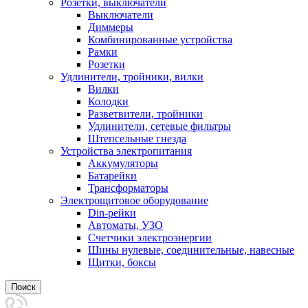
Розетки, выключатели
Выключатели
Диммеры
Комбинированные устройства
Рамки
Розетки
Удлинители, тройники, вилки
Вилки
Колодки
Разветвители, тройники
Удлинители, сетевые фильтры
Штепсельные гнезда
Устройства электропитания
Аккумуляторы
Батарейки
Трансформаторы
Электрощитовое оборудование
Din-рейки
Автоматы, УЗО
Счетчики электроэнергии
Шины нулевые, соединительные, навесные
Щитки, боксы
Поиск