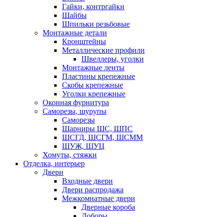
Гайки, контргайки
Шайбы
Шпильки резьбовые
Монтажные детали
Кронштейны
Металлические профили
Швеллеры, уголки
Монтажные ленты
Пластины крепежные
Скобы крепежные
Уголки крепежные
Оконная фурнитура
Саморезы, шурупы
Саморезы
Шарниры ШС, ШПС
ШСГД, ШСГМ, ШСММ
ШУЖ, ШУЦ
Хомуты, стяжки
Отделка, интерьер
Двери
Входные двери
Двери распродажа
Межкомнатные двери
Дверные короба
Доборы