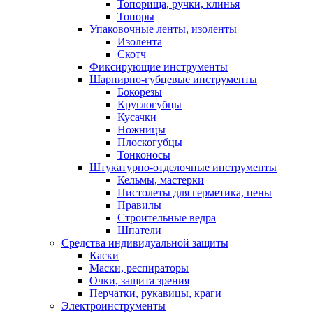
Топорища, ручки, клинья
Топоры
Упаковочные ленты, изоленты
Изолента
Скотч
Фиксирующие инструменты
Шарнирно-губцевые инструменты
Бокорезы
Круглогубцы
Кусачки
Ножницы
Плоскогубцы
Тонконосы
Штукатурно-отделочные инструменты
Кельмы, мастерки
Пистолеты для герметика, пены
Правилы
Строительные ведра
Шпатели
Средства индивидуальной защиты
Каски
Маски, респираторы
Очки, защита зрения
Перчатки, рукавицы, краги
Электроинструменты