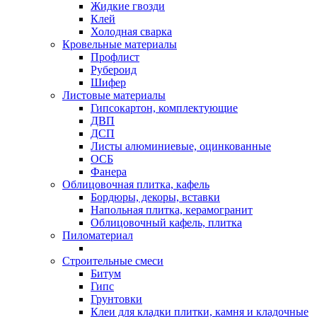
Жидкие гвозди
Клей
Холодная сварка
Кровельные материалы
Профлист
Рубероид
Шифер
Листовые материалы
Гипсокартон, комплектующие
ДВП
ДСП
Листы алюминиевые, оцинкованные
ОСБ
Фанера
Облицовочная плитка, кафель
Бордюры, декоры, вставки
Напольная плитка, керамогранит
Облицовочный кафель, плитка
Пиломатериал
Строительные смеси
Битум
Гипс
Грунтовки
Клеи для кладки плитки, камня и кладочные