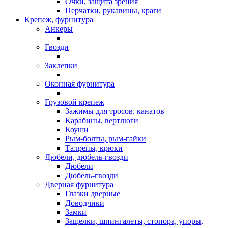
Очки, защита зрения
Перчатки, рукавицы, краги
Крепеж, фурнитура
Анкеры
Гвозди
Заклепки
Оконная фурнитура
Грузовой крепеж
Зажимы для тросов, канатов
Карабины, вертлюги
Коуши
Рым-болты, рым-гайки
Талрепы, крюки
Дюбели, дюбель-гвозди
Дюбели
Дюбель-гвозди
Дверная фурнитура
Глазки дверные
Доводчики
Замки
Защелки, шпингалеты, стопора, упоры,