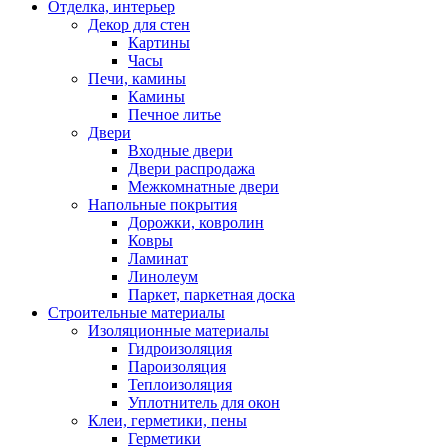
Отделка, интерьер
Декор для стен
Картины
Часы
Печи, камины
Камины
Печное литье
Двери
Входные двери
Двери распродажа
Межкомнатные двери
Напольные покрытия
Дорожки, ковролин
Ковры
Ламинат
Линолеум
Паркет, паркетная доска
Строительные материалы
Изоляционные материалы
Гидроизоляция
Пароизоляция
Теплоизоляция
Уплотнитель для окон
Клеи, герметики, пены
Герметики