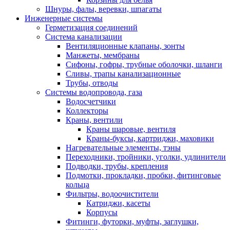
Шнуры, фалы, веревки, шпагаты
Инженерные системы
Герметизация соединений
Система канализации
Вентиляционные клапаны, зонты
Манжеты, мембраны
Сифоны, гофры, трубные оболочки, шланги
Сливы, трапы канализационные
Трубы, отводы
Системы водопровода, газа
Водосчетчики
Коллекторы
Краны, вентили
Краны шаровые, вентиля
Краны-буксы, картриджи, маховики
Нагревательные элементы, тэны
Переходники, тройники, уголки, удлинители
Подводки, трубы, крепления
Подмотки, прокладки, пробки, фитинговые
кольца
Фильтры, водоочистители
Катриджи, касеты
Корпусы
Фитинги, футорки, муфты, заглушки,