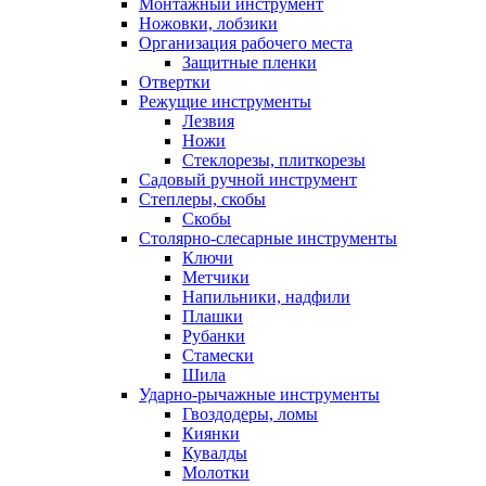
Монтажный инструмент
Ножовки, лобзики
Организация рабочего места
Защитные пленки
Отвертки
Режущие инструменты
Лезвия
Ножи
Стеклорезы, плиткорезы
Садовый ручной инструмент
Степлеры, скобы
Скобы
Столярно-слесарные инструменты
Ключи
Метчики
Напильники, надфили
Плашки
Рубанки
Стамески
Шила
Ударно-рычажные инструменты
Гвоздодеры, ломы
Киянки
Кувалды
Молотки