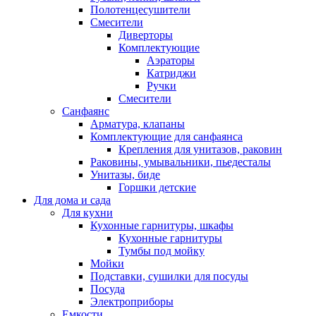
Полотенцесушители
Смесители
Диверторы
Комплектующие
Аэраторы
Катриджи
Ручки
Смесители
Санфаянс
Арматура, клапаны
Комплектующие для санфаянса
Крепления для унитазов, раковин
Раковины, умывальники, пьедесталы
Унитазы, биде
Горшки детские
Для дома и сада
Для кухни
Кухонные гарнитуры, шкафы
Кухонные гарнитуры
Тумбы под мойку
Мойки
Подставки, сушилки для посуды
Посуда
Электроприборы
Емкости