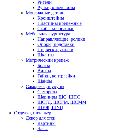
Ригели
Ручки, ключевины
Монтажные детали
Кронштейны
Пластины крепежные
Скобы крепежные
Мебельная фурнитура
Направляющие, ролики
Опоры, подставки
Подвески, уголки
Шканты
Метрический крепеж
Болты
Винты
Гайки, контргайки
Шайбы
Саморезы, шурупы
Саморезы
Шарниры ШС, ШПС
ШСГД, ШСГМ, ШСММ
ШУЖ, ШУЦ
Отделка, интерьер
Декор для стен
Картины
Часы