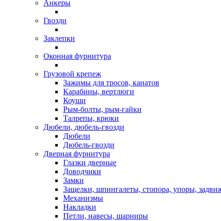
Анкеры
Гвозди
Заклепки
Оконная фурнитура
Грузовой крепеж
Зажимы для тросов, канатов
Карабины, вертлюги
Коуши
Рым-болты, рым-гайки
Талрепы, крюки
Дюбели, дюбель-гвозди
Дюбели
Дюбель-гвозди
Дверная фурнитура
Глазки дверные
Доводчики
Замки
Защелки, шпингалеты, стопора, упоры, задви
Механизмы
Накладки
Петли, навесы, шарниры