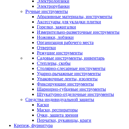
Электролобзики
Электрорубанки
Ручные инструменты
Абразивные материалы, инструменты
Аксессуары для укладки плитки
Горелки, зажигалки
Измерительно-разметочные инструменты
Ножовки, лобзики
Организация рабочего места
Отвертки
Режущие инструменты
Садовые инструменты, инвентарь
Степлеры, скобы
Столярно-слесарные инструменты
Ударно-рычажные инструменты
Упаковочные ленты, изоленты
Фиксирующие инструменты
Шарнирно-губцевые инструменты
Штукатурно-отделочные инструменты
Средства индивидуальной защиты
Каски
Маски, респираторы
Очки, защита зрения
Перчатки, рукавицы, краги
Крепеж, фурнитура