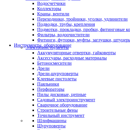
Водосчетчики
Коллекторы
Краны, вентили
Переходники, тройники, уголки, удлинители
Подводки, трубы, крепления
Подмотки, прокладки, пробки, фитинговые к
Фильтры, водоочистители
Фитинги, футорки, муфты, заглушки, штуцер
Инструменты, оборудование
Электроинструменты
Аккумуляторные отвертки, гайковерты
Аксессуары, расходные материалы
Бетоносмесители
Дрели
Дрели-шуруповерты
Клеевые пистолеты
Паяльники
Перфораторы
Пилы дисковые, цепные
Садовый электроинструмент
Сварочное оборудование
Строительные фены
Точильный инструмент
Шлифмашины
Шуруповерты