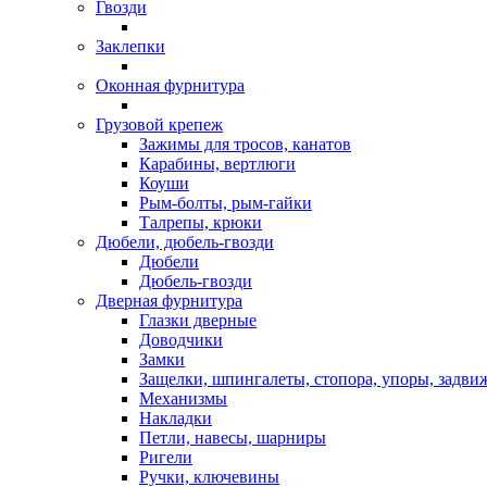
Гвозди
Заклепки
Оконная фурнитура
Грузовой крепеж
Зажимы для тросов, канатов
Карабины, вертлюги
Коуши
Рым-болты, рым-гайки
Талрепы, крюки
Дюбели, дюбель-гвозди
Дюбели
Дюбель-гвозди
Дверная фурнитура
Глазки дверные
Доводчики
Замки
Защелки, шпингалеты, стопора, упоры, задви
Механизмы
Накладки
Петли, навесы, шарниры
Ригели
Ручки, ключевины