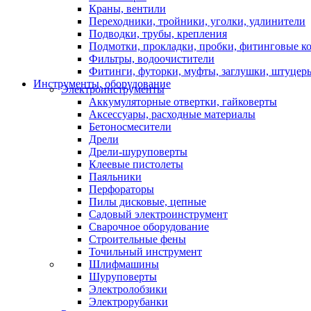
Краны, вентили
Переходники, тройники, уголки, удлинители
Подводки, трубы, крепления
Подмотки, прокладки, пробки, фитинговые к
Фильтры, водоочистители
Фитинги, футорки, муфты, заглушки, штуцер
Инструменты, оборудование
Электроинструменты
Аккумуляторные отвертки, гайковерты
Аксессуары, расходные материалы
Бетоносмесители
Дрели
Дрели-шуруповерты
Клеевые пистолеты
Паяльники
Перфораторы
Пилы дисковые, цепные
Садовый электроинструмент
Сварочное оборудование
Строительные фены
Точильный инструмент
Шлифмашины
Шуруповерты
Электролобзики
Электрорубанки