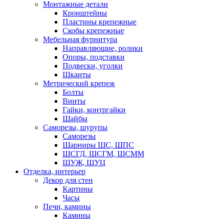
Монтажные детали
Кронштейны
Пластины крепежные
Скобы крепежные
Мебельная фурнитура
Направляющие, ролики
Опоры, подставки
Подвески, уголки
Шканты
Метрический крепеж
Болты
Винты
Гайки, контргайки
Шайбы
Саморезы, шурупы
Саморезы
Шарниры ШС, ШПС
ШСГД, ШСГМ, ШСММ
ШУЖ, ШУЦ
Отделка, интерьер
Декор для стен
Картины
Часы
Печи, камины
Камины