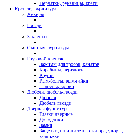
Перчатки, рукавицы, краги
Крепеж, фурнитура
Анкеры
Гвозди
Заклепки
Оконная фурнитура
Грузовой крепеж
Зажимы для тросов, канатов
Карабины, вертлюги
Коуши
Рым-болты, рым-гайки
Талрепы, крюки
Дюбели, дюбель-гвозди
Дюбели
Дюбель-гвозди
Дверная фурнитура
Глазки дверные
Доводчики
Замки
Защелки, шпингалеты, стопора, упоры,
задвижки