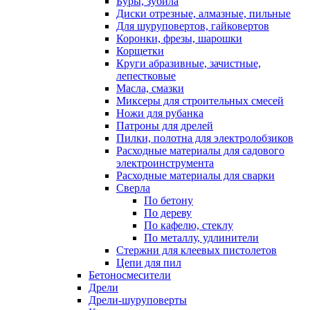
Буры, зубила
Диски отрезные, алмазные, пильные
Для шуруповертов, гайковертов
Коронки, фрезы, шарошки
Корщетки
Круги абразивные, зачистные,
лепестковые
Масла, смазки
Миксеры для строительных смесей
Ножи для рубанка
Патроны для дрелей
Пилки, полотна для электролобзиков
Расходные материалы для садового
электроинструмента
Расходные материалы для сварки
Сверла
По бетону
По дереву
По кафелю, стеклу
По металлу, удлинители
Стержни для клеевых пистолетов
Цепи для пил
Бетоносмесители
Дрели
Дрели-шуруповерты