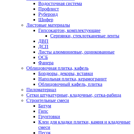
Водосточная система
Профлист
Рубероид
Шифер
Листовые материалы
Гипсокартон, комплектующие
Серпянки, стеклотканевые ленты
ДВП
ДСП
Листы алюминиевые, оцинкованные
ОСБ
Фанера
Облицовочная плитка, кафель
Бордюры, декоры, вставки
Напольная плитка, керамогранит
Облицовочный кафель, плитка
Пиломатериал
Сетки штукатурные, кладочные, сетка-рабица
Строительные смеси
Битум
Гипс
Грунтовки
Клеи для кладки плитки, камня и кладочные
смеси
Песок