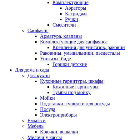
Комплектующие
Аэраторы
Катриджи
Ручки
Смесители
Санфаянс
Арматура, клапаны
Комплектующие для санфаянса
Крепления для унитазов, раковин
Раковины, умывальники, пьедесталы
Унитазы, биде
Горшки детские
Для дома и сада
Для кухни
Кухонные гарнитуры, шкафы
Кухонные гарнитуры
Тумбы под мойку
Мойки
Подставки, сушилки для посуды
Посуда
Электроприборы
Емкости
Мебель
Крючки, вешалки
Мелочи у кассы