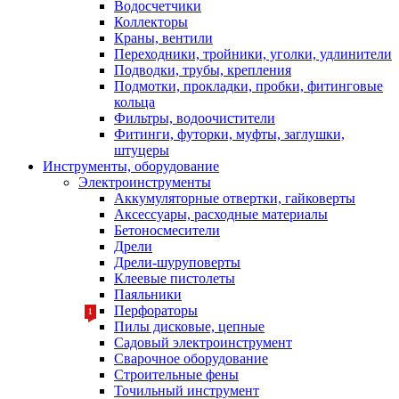
Водосчетчики
Коллекторы
Краны, вентили
Переходники, тройники, уголки, удлинители
Подводки, трубы, крепления
Подмотки, прокладки, пробки, фитинговые
кольца
Фильтры, водоочистители
Фитинги, футорки, муфты, заглушки,
штуцеры
Инструменты, оборудование
Электроинструменты
Аккумуляторные отвертки, гайковерты
Аксессуары, расходные материалы
Бетоносмесители
Дрели
Дрели-шуруповерты
Клеевые пистолеты
Паяльники
Перфораторы
1
Пилы дисковые, цепные
Садовый электроинструмент
Сварочное оборудование
Строительные фены
Точильный инструмент