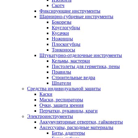
Скотч
Фиксирующие инструменты
Шарнирно-губцевые инструменты
Бокорезы
Круглогубцы
Кусачки
Ножницы
Плоскогубцы
Тонконосы
Штукатурно-отделочные инструменты
Кельмы, мастерки
Пистолеты для герметика, пены
Правилы
Строительные ведра
Шпатели
Средства индивидуальной защиты
Каски
Маски, респираторы
Очки, защита зрения
Перчатки, рукавицы, краги
Электроинструменты
Аккумуляторные отвертки, гайковерты
Аксессуары, расходные материалы
Биты, адаптеры