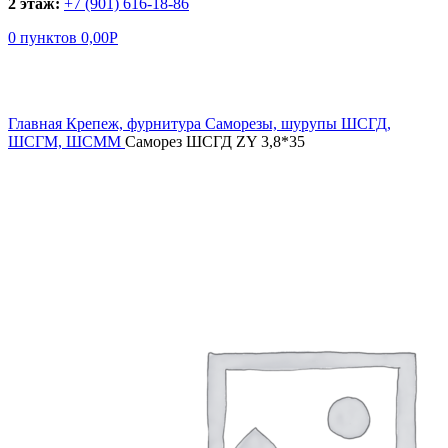
2 этаж:
+7 (901) 616-18-86
0
пунктов
0,00
Р
Увеличить
Главная
Крепеж, фурнитура
Саморезы, шурупы
ШСГД,
ШСГМ, ШСММ
Саморез ШСГД ZY 3,8*35