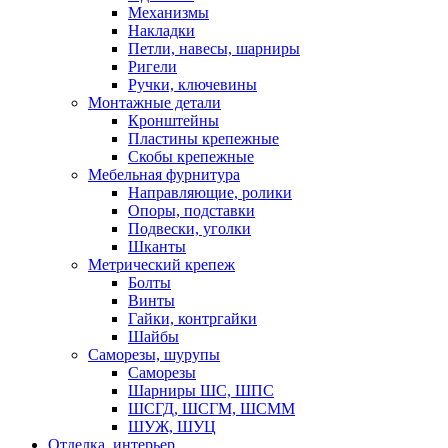
Механизмы
Накладки
Петли, навесы, шарниры
Ригели
Ручки, ключевины
Монтажные детали
Кронштейны
Пластины крепежные
Скобы крепежные
Мебельная фурнитура
Направляющие, ролики
Опоры, подставки
Подвески, уголки
Шканты
Метрический крепеж
Болты
Винты
Гайки, контргайки
Шайбы
Саморезы, шурупы
Саморезы
Шарниры ШС, ШПС
ШСГД, ШСГМ, ШСММ
ШУЖ, ШУЦ
Отделка, интерьер