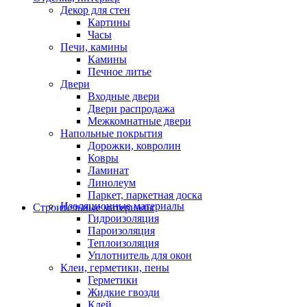
Декор для стен
Картины
Часы
Печи, камины
Камины
Печное литье
Двери
Входные двери
Двери распродажа
Межкомнатные двери
Напольные покрытия
Дорожки, ковролин
Ковры
Ламинат
Линолеум
Паркет, паркетная доска
Изоляционные материалы
Строительные материалы
Гидроизоляция
Пароизоляция
Теплоизоляция
Уплотнитель для окон
Клеи, герметики, пены
Герметики
Жидкие гвозди
Клей