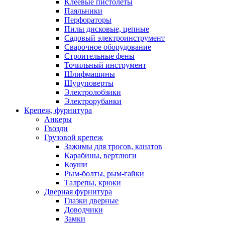
Клеевые пистолеты
Паяльники
Перфораторы
Пилы дисковые, цепные
Садовый электроинструмент
Сварочное оборудование
Строительные фены
Точильный инструмент
Шлифмашины
Шуруповерты
Электролобзики
Электрорубанки
Крепеж, фурнитура
Анкеры
Гвозди
Грузовой крепеж
Зажимы для тросов, канатов
Карабины, вертлюги
Коуши
Рым-болты, рым-гайки
Талрепы, крюки
Дверная фурнитура
Глазки дверные
Доводчики
Замки