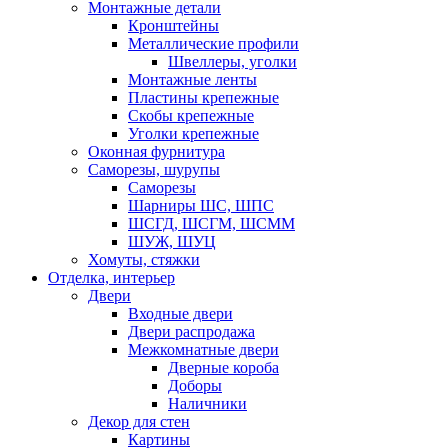
Монтажные детали
Кронштейны
Металлические профили
Швеллеры, уголки
Монтажные ленты
Пластины крепежные
Скобы крепежные
Уголки крепежные
Оконная фурнитура
Саморезы, шурупы
Саморезы
Шарниры ШС, ШПС
ШСГД, ШСГМ, ШСММ
ШУЖ, ШУЦ
Хомуты, стяжки
Отделка, интерьер
Двери
Входные двери
Двери распродажа
Межкомнатные двери
Дверные короба
Доборы
Наличники
Декор для стен
Картины