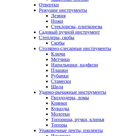
Отвертки
Режущие инструменты
Лезвия
Ножи
Стеклорезы, плиткорезы
Садовый ручной инструмент
Степлеры, скобы
Скобы
Столярно-слесарные инструменты
Ключи
Метчики
Напильники, надфили
Плашки
Рубанки
Стамески
Шила
Ударно-рычажные инструменты
Гвоздодеры, ломы
Киянки
Кувалды
Молотки
Топорища, ручки, клинья
Топоры
Упаковочные ленты, изоленты
Изолента