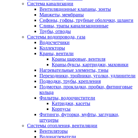
Система канализации
Вентиляционные клапаны, зонты
Манжеты, мембраны
Сифоны, гофры, трубные оболочки, шланги
Сливы, трапы канализационные
Трубы, отводы
Системы водопровода, газа
Водосчетчики
Коллекторы
Краны, вентили
Краны шаровые, вентиля
Краны-буксы, картриджи, маховики
Нагревательные элементы, тэны
Переходники, тройники, уголки, удлинители
Подводки, трубы, крепления
Подмотки, прокладки, пробки, фитинговые
кольца
Фильтры, водоочистители
Катриджи, касеты
Корпусы
Фитинги, футорки, муфты, заглушки,
штуцеры
Системы отопления, вентиляции
Вентиляторы
Водонагреватели