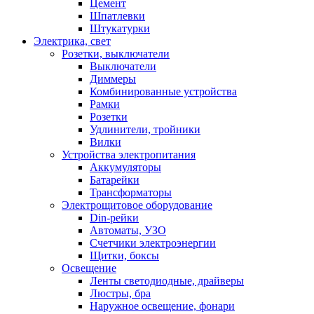
Цемент
Шпатлевки
Штукатурки
Электрика, свет
Розетки, выключатели
Выключатели
Диммеры
Комбинированные устройства
Рамки
Розетки
Удлинители, тройники
Вилки
Устройства электропитания
Аккумуляторы
Батарейки
Трансформаторы
Электрощитовое оборудование
Din-рейки
Автоматы, УЗО
Счетчики электроэнергии
Щитки, боксы
Освещение
Ленты светодиодные, драйверы
Люстры, бра
Наружное освещение, фонари