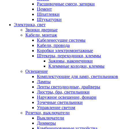
Расшивочные смеси, затирки
Цемент
Шпатлевки
Штукатурки
Электрика, свет
Звонки дверные
Кабели, монтаж
Кабеленесущие системы
Кабели, провода
Коробки электромонтажные
Штекеры, переходники, клеммы
Зажимы, наконечники
Клеммные колодки, клеммы
Освещение
Комплектующие для ламп, светильников
Лампы
Ленты светодиодные, драйверы
Люстры, бра, светильники
Наружное освещение, фонари
Точечные светильники
Управление светом
Розетки, выключатели
Выключатели
Диммеры
Комбинированные устройства