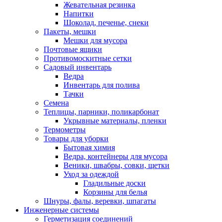
Жевательная резинка
Напитки
Шоколад, печенье, снеки
Пакеты, мешки
Мешки для мусора
Почтовые ящики
Противомоскитные сетки
Садовый инвентарь
Ведра
Инвентарь для полива
Тачки
Семена
Теплицы, парники, поликарбонат
Укрывные материалы, пленки
Термометры
Товары для уборки
Бытовая химия
Ведра, контейнеры для мусора
Веники, швабры, совки, щетки
Уход за одеждой
Гладильные доски
Корзины для белья
Шнуры, фалы, веревки, шпагаты
Инженерные системы
Герметизация соединений