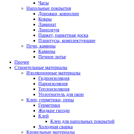
Часы
Напольные покрытия
Дорожки, ковролин
Ковры
Ламинат
Линолеум
Паркет, паркетная доска
Плинтусы, комплектующие
Печи, камины
Камины
Печное литье
Прочее
Строительные материалы
Изоляционные материалы
Гидроизоляция
Пароизоляция
Теплоизоляция
Уплотнитель для окон
Клеи, герметики, пены
Герметики
Жидкие гвозди
Клей
Клеи для напольных покрытий
Холодная сварка
Кровельные материалы