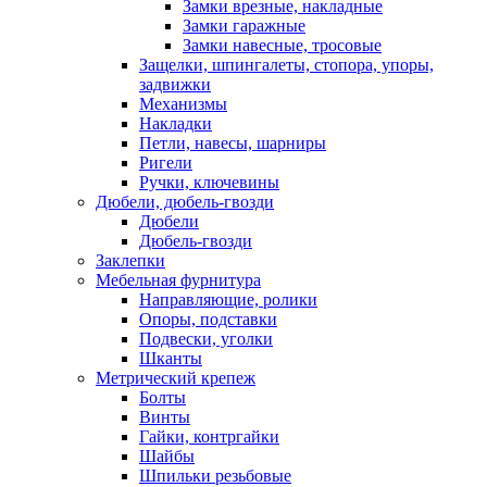
Замки врезные, накладные
Замки гаражные
Замки навесные, тросовые
Защелки, шпингалеты, стопора, упоры,
задвижки
Механизмы
Накладки
Петли, навесы, шарниры
Ригели
Ручки, ключевины
Дюбели, дюбель-гвозди
Дюбели
Дюбель-гвозди
Заклепки
Мебельная фурнитура
Направляющие, ролики
Опоры, подставки
Подвески, уголки
Шканты
Метрический крепеж
Болты
Винты
Гайки, контргайки
Шайбы
Шпильки резьбовые