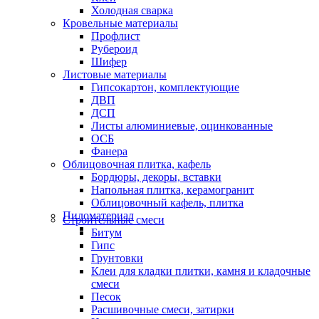
Холодная сварка
Кровельные материалы
Профлист
Рубероид
Шифер
Листовые материалы
Гипсокартон, комплектующие
ДВП
ДСП
Листы алюминиевые, оцинкованные
ОСБ
Фанера
Облицовочная плитка, кафель
Бордюры, декоры, вставки
Напольная плитка, керамогранит
Облицовочный кафель, плитка
Пиломатериал
Строительные смеси
Битум
Гипс
Грунтовки
Клеи для кладки плитки, камня и кладочные
смеси
Песок
Расшивочные смеси, затирки