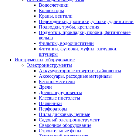
Водосчетчики
Коллекторы
Краны, вентили
Переходники, тройники, уголки, удлинители
Подводки, трубы, крепления
Подмотки, прокладки, пробки, фитинговые
кольца
Фильтры, водоочистители
Фитинги, футорки, муфты, заглушки,
штуцеры
Инструменты, оборудование
Электроинструменты
Аккумуляторные отвертки, гайковерты
Аксессуары, расходные материалы
Бетоносмесители
Дрели
Дрели-шуруповерты
Клеевые пистолеты
Паяльники
Перфораторы
Пилы дисковые, цепные
Садовый электроинструмент
Сварочное оборудование
Строительные фены