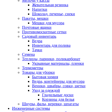
Мелочи у кассы
Жевательная резинка
Напитки
Шоколад, печенье, снеки
Пакеты, мешки
Мешки для мусора
Почтовые ящики
Противомоскитные сетки
Садовый инвентарь
Ведра
Инвентарь для полива
Тачки
Семена
Теплицы, парники, поликарбонат
Укрывные материалы, пленки
Термометры
Товары для уборки
Бытовая химия
Ведра, контейнеры для мусора
Веники, швабры, совки, щетки
Уход за одеждой
Гладильные доски
Корзины для белья
Шнуры, фалы, веревки, шпагаты
Инженерные системы