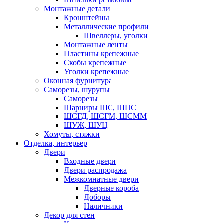
Монтажные детали
Кронштейны
Металлические профили
Швеллеры, уголки
Монтажные ленты
Пластины крепежные
Скобы крепежные
Уголки крепежные
Оконная фурнитура
Саморезы, шурупы
Саморезы
Шарниры ШС, ШПС
ШСГД, ШСГМ, ШСММ
ШУЖ, ШУЦ
Хомуты, стяжки
Отделка, интерьер
Двери
Входные двери
Двери распродажа
Межкомнатные двери
Дверные короба
Доборы
Наличники
Декор для стен