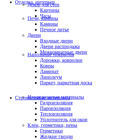
Отделка, интерьер
Декор для стен
Картины
Часы
Печи, камины
Камины
Печное литье
Двери
Входные двери
Двери распродажа
Межкомнатные двери
Напольные покрытия
Дорожки, ковролин
Ковры
Ламинат
Линолеум
Паркет, паркетная доска
Изоляционные материалы
Строительные материалы
Гидроизоляция
Пароизоляция
Теплоизоляция
Уплотнитель для окон
Клеи, герметики, пены
Герметики
Жидкие гвозди