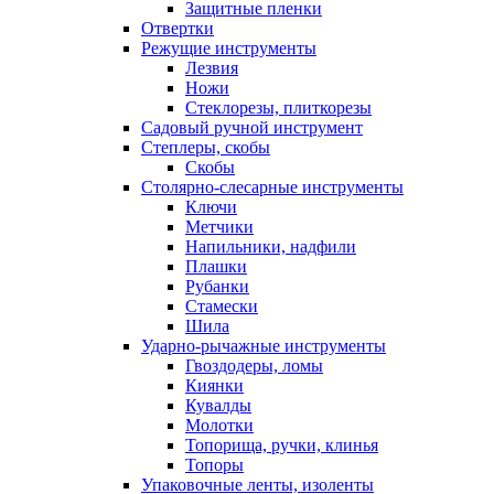
Защитные пленки
Отвертки
Режущие инструменты
Лезвия
Ножи
Стеклорезы, плиткорезы
Садовый ручной инструмент
Степлеры, скобы
Скобы
Столярно-слесарные инструменты
Ключи
Метчики
Напильники, надфили
Плашки
Рубанки
Стамески
Шила
Ударно-рычажные инструменты
Гвоздодеры, ломы
Киянки
Кувалды
Молотки
Топорища, ручки, клинья
Топоры
Упаковочные ленты, изоленты