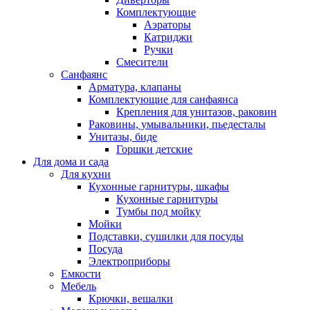
Комплектующие
Аэраторы
Катриджи
Ручки
Смесители
Санфаянс
Арматура, клапаны
Комплектующие для санфаянса
Крепления для унитазов, раковин
Раковины, умывальники, пьедесталы
Унитазы, биде
Горшки детские
Для дома и сада
Для кухни
Кухонные гарнитуры, шкафы
Кухонные гарнитуры
Тумбы под мойку
Мойки
Подставки, сушилки для посуды
Посуда
Электроприборы
Емкости
Мебель
Крючки, вешалки