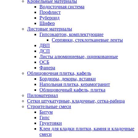
Кровельные материалы
Водосточная система
Профлист
Рубероид
Шифер
Листовые материалы
Гипсокартон, комплектующие
Серпянки, стеклотканевые ленты
ДВП
ДСП
Листы алюминиевые, оцинкованные
ОСБ
Фанера
Облицовочная плитка, кафель
Бордюры, декоры, вставки
Напольная плитка, керамогранит
Облицовочный кафель, плитка
Пиломатериал
Сетки штукатурные, кладочные, сетка-рабица
Строительные смеси
Битум
Гипс
Грунтовки
Клеи для кладки плитки, камня и кладочные
смеси