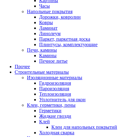
Картины
Часы
Напольные покрытия
Дорожки, ковролин
Ковры
Ламинат
Линолеум
Паркет, паркетная доска
Плинтусы, комплектующие
Печи, камины
Камины
Печное литье
Прочее
Строительные материалы
Изоляционные материалы
Гидроизоляция
Пароизоляция
Теплоизоляция
Уплотнитель для окон
Клеи, герметики, пены
Герметики
Жидкие гвозди
Клей
Клеи для напольных покрытий
Холодная сварка