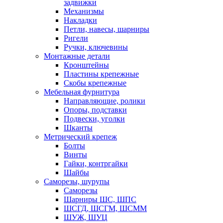
задвижки
Механизмы
Накладки
Петли, навесы, шарниры
Ригели
Ручки, ключевины
Монтажные детали
Кронштейны
Пластины крепежные
Скобы крепежные
Мебельная фурнитура
Направляющие, ролики
Опоры, подставки
Подвески, уголки
Шканты
Метрический крепеж
Болты
Винты
Гайки, контргайки
Шайбы
Саморезы, шурупы
Саморезы
Шарниры ШС, ШПС
ШСГД, ШСГМ, ШСММ
ШУЖ, ШУЦ