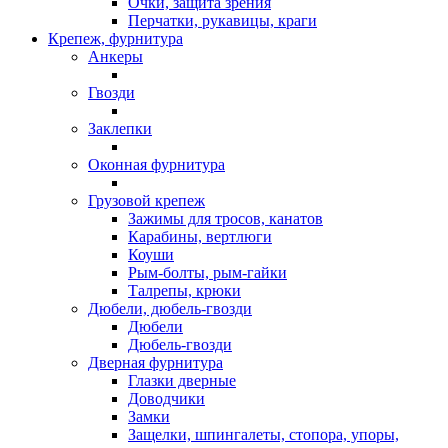
Очки, защита зрения
Перчатки, рукавицы, краги
Крепеж, фурнитура
Анкеры
Гвозди
Заклепки
Оконная фурнитура
Грузовой крепеж
Зажимы для тросов, канатов
Карабины, вертлюги
Коуши
Рым-болты, рым-гайки
Талрепы, крюки
Дюбели, дюбель-гвозди
Дюбели
Дюбель-гвозди
Дверная фурнитура
Глазки дверные
Доводчики
Замки
Защелки, шпингалеты, стопора, упоры,