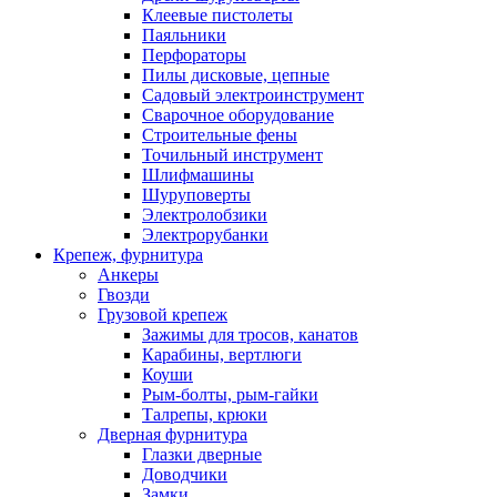
Клеевые пистолеты
Паяльники
Перфораторы
Пилы дисковые, цепные
Садовый электроинструмент
Сварочное оборудование
Строительные фены
Точильный инструмент
Шлифмашины
Шуруповерты
Электролобзики
Электрорубанки
Крепеж, фурнитура
Анкеры
Гвозди
Грузовой крепеж
Зажимы для тросов, канатов
Карабины, вертлюги
Коуши
Рым-болты, рым-гайки
Талрепы, крюки
Дверная фурнитура
Глазки дверные
Доводчики
Замки