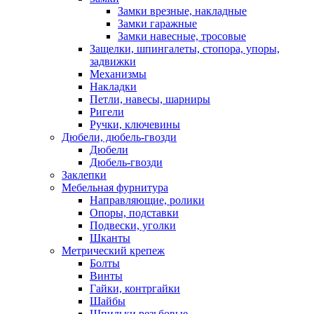
Замки врезные, накладные
Замки гаражные
Замки навесные, тросовые
Защелки, шпингалеты, стопора, упоры,
задвижки
Механизмы
Накладки
Петли, навесы, шарниры
Ригели
Ручки, ключевины
Дюбели, дюбель-гвозди
Дюбели
Дюбель-гвозди
Заклепки
Мебельная фурнитура
Направляющие, ролики
Опоры, подставки
Подвески, уголки
Шканты
Метрический крепеж
Болты
Винты
Гайки, контргайки
Шайбы
Шпильки резьбовые