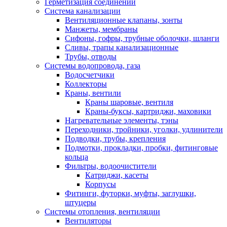
Герметизация соединений
Система канализации
Вентиляционные клапаны, зонты
Манжеты, мембраны
Сифоны, гофры, трубные оболочки, шланги
Сливы, трапы канализационные
Трубы, отводы
Системы водопровода, газа
Водосчетчики
Коллекторы
Краны, вентили
Краны шаровые, вентиля
Краны-буксы, картриджи, маховики
Нагревательные элементы, тэны
Переходники, тройники, уголки, удлинители
Подводки, трубы, крепления
Подмотки, прокладки, пробки, фитинговые
кольца
Фильтры, водоочистители
Катриджи, касеты
Корпусы
Фитинги, футорки, муфты, заглушки,
штуцеры
Системы отопления, вентиляции
Вентиляторы