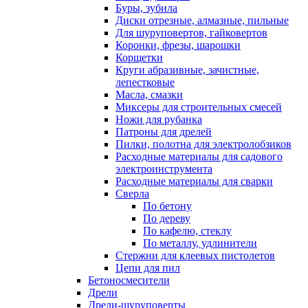
Буры, зубила
Диски отрезные, алмазные, пильные
Для шуруповертов, гайковертов
Коронки, фрезы, шарошки
Корщетки
Круги абразивные, зачистные,
лепестковые
Масла, смазки
Миксеры для строительных смесей
Ножи для рубанка
Патроны для дрелей
Пилки, полотна для электролобзиков
Расходные материалы для садового
электроинструмента
Расходные материалы для сварки
Сверла
По бетону
По дереву
По кафелю, стеклу
По металлу, удлинители
Стержни для клеевых пистолетов
Цепи для пил
Бетоносмесители
Дрели
Дрели-шуруповерты