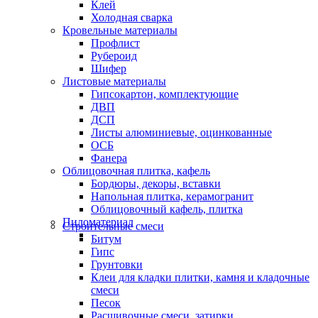
Клей
Холодная сварка
Кровельные материалы
Профлист
Рубероид
Шифер
Листовые материалы
Гипсокартон, комплектующие
ДВП
ДСП
Листы алюминиевые, оцинкованные
ОСБ
Фанера
Облицовочная плитка, кафель
Бордюры, декоры, вставки
Напольная плитка, керамогранит
Облицовочный кафель, плитка
Пиломатериал
Строительные смеси
Битум
Гипс
Грунтовки
Клеи для кладки плитки, камня и кладочные
смеси
Песок
Расшивочные смеси, затирки