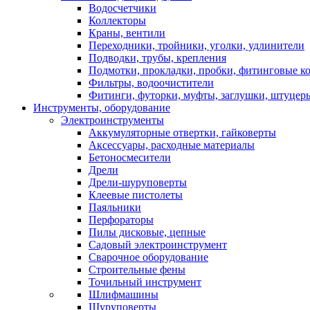
Водосчетчики
Коллекторы
Краны, вентили
Переходники, тройники, уголки, удлинители
Подводки, трубы, крепления
Подмотки, прокладки, пробки, фитинговые к
Фильтры, водоочистители
Фитинги, футорки, муфты, заглушки, штуцер
Инструменты, оборудование
Электроинструменты
Аккумуляторные отвертки, гайковерты
Аксессуары, расходные материалы
Бетоносмесители
Дрели
Дрели-шуруповерты
Клеевые пистолеты
Паяльники
Перфораторы
Пилы дисковые, цепные
Садовый электроинструмент
Сварочное оборудование
Строительные фены
Точильный инструмент
Шлифмашины
Шуруповерты