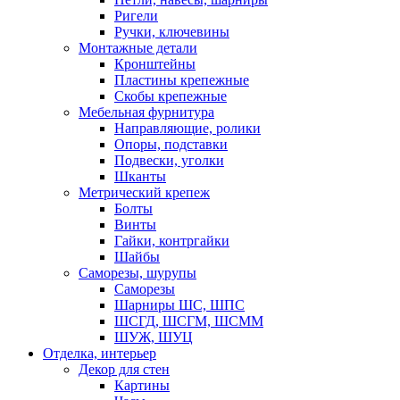
Ригели
Ручки, ключевины
Монтажные детали
Кронштейны
Пластины крепежные
Скобы крепежные
Мебельная фурнитура
Направляющие, ролики
Опоры, подставки
Подвески, уголки
Шканты
Метрический крепеж
Болты
Винты
Гайки, контргайки
Шайбы
Саморезы, шурупы
Саморезы
Шарниры ШС, ШПС
ШСГД, ШСГМ, ШСММ
ШУЖ, ШУЦ
Отделка, интерьер
Декор для стен
Картины