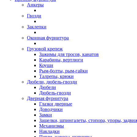
Анкеры
Гвозди
Заклепки
Оконная фурнитура
Грузовой крепеж
Зажимы для тросов, канатов
Карабины, вертлюги
Коуши
Рым-болты, рым-гайки
Талрепы, крюки
Дюбели, дюбель-гвозди
Дюбели
Дюбель-гвозди
Дверная фурнитура
Глазки дверные
Доводчики
Замки
Защелки, шпингалеты, стопора, упоры, задви
Механизмы
Накладки
Петли, навесы, шарниры