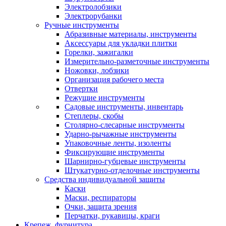
Электролобзики
Электрорубанки
Ручные инструменты
Абразивные материалы, инструменты
Аксессуары для укладки плитки
Горелки, зажигалки
Измерительно-разметочные инструменты
Ножовки, лобзики
Организация рабочего места
Отвертки
Режущие инструменты
Садовые инструменты, инвентарь
Степлеры, скобы
Столярно-слесарные инструменты
Ударно-рычажные инструменты
Упаковочные ленты, изоленты
Фиксирующие инструменты
Шарнирно-губцевые инструменты
Штукатурно-отделочные инструменты
Средства индивидуальной защиты
Каски
Маски, респираторы
Очки, защита зрения
Перчатки, рукавицы, краги
Крепеж, фурнитура