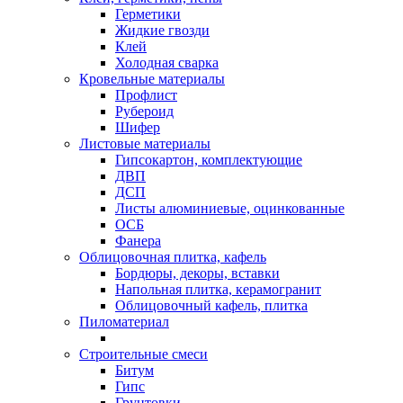
Герметики
Жидкие гвозди
Клей
Холодная сварка
Кровельные материалы
Профлист
Рубероид
Шифер
Листовые материалы
Гипсокартон, комплектующие
ДВП
ДСП
Листы алюминиевые, оцинкованные
ОСБ
Фанера
Облицовочная плитка, кафель
Бордюры, декоры, вставки
Напольная плитка, керамогранит
Облицовочный кафель, плитка
Пиломатериал
Строительные смеси
Битум
Гипс
Грунтовки