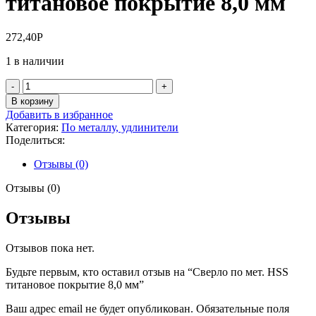
титановое покрытие 8,0 мм
272,40
Р
1 в наличии
Количество
товара
В корзину
Сверло
Добавить в избранное
по
Категория:
По металлу, удлинители
мет.
Поделиться:
HSS
титановое
Отзывы (0)
покрытие
8,0
Отзывы (0)
мм
Отзывы
Отзывов пока нет.
Будьте первым, кто оставил отзыв на “Сверло по мет. HSS
титановое покрытие 8,0 мм”
Ваш адрес email не будет опубликован.
Обязательные поля