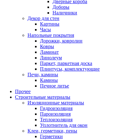
Дверные короба
Доборы
Наличники
Декор для стен
Картины
Часы
Напольные покрытия
Дорожки, ковролин
Ковры
Ламинат
Линолеум
Паркет, паркетная доска
Плинтусы, комплектующие
Печи, камины
Камины
Печное литье
Прочее
Строительные материалы
Изоляционные материалы
Гидроизоляция
Пароизоляция
Теплоизоляция
Уплотнитель для окон
Клеи, герметики, пены
Герметики