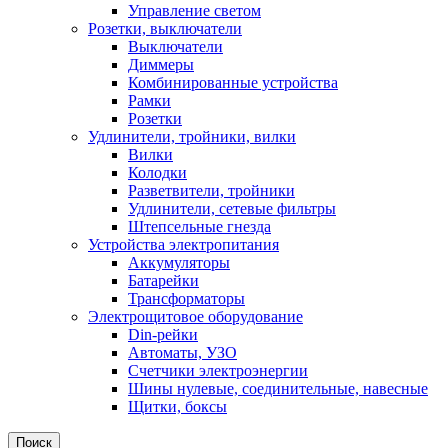
Управление светом
Розетки, выключатели
Выключатели
Диммеры
Комбинированные устройства
Рамки
Розетки
Удлинители, тройники, вилки
Вилки
Колодки
Разветвители, тройники
Удлинители, сетевые фильтры
Штепсельные гнезда
Устройства электропитания
Аккумуляторы
Батарейки
Трансформаторы
Электрощитовое оборудование
Din-рейки
Автоматы, УЗО
Счетчики электроэнергии
Шины нулевые, соединительные, навесные
Щитки, боксы
Поиск