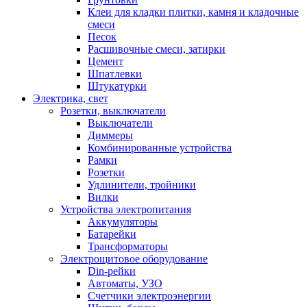
Клеи для кладки плитки, камня и кладочные
смеси
Песок
Расшивочные смеси, затирки
Цемент
Шпатлевки
Штукатурки
Электрика, свет
Розетки, выключатели
Выключатели
Диммеры
Комбинированные устройства
Рамки
Розетки
Удлинители, тройники
Вилки
Устройства электропитания
Аккумуляторы
Батарейки
Трансформаторы
Электрощитовое оборудование
Din-рейки
Автоматы, УЗО
Счетчики электроэнергии