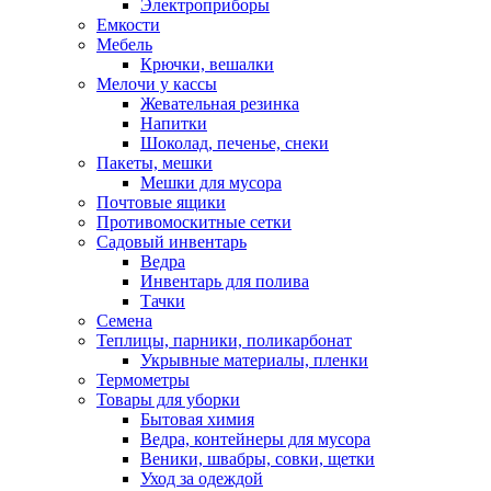
Электроприборы
Емкости
Мебель
Крючки, вешалки
Мелочи у кассы
Жевательная резинка
Напитки
Шоколад, печенье, снеки
Пакеты, мешки
Мешки для мусора
Почтовые ящики
Противомоскитные сетки
Садовый инвентарь
Ведра
Инвентарь для полива
Тачки
Семена
Теплицы, парники, поликарбонат
Укрывные материалы, пленки
Термометры
Товары для уборки
Бытовая химия
Ведра, контейнеры для мусора
Веники, швабры, совки, щетки
Уход за одеждой