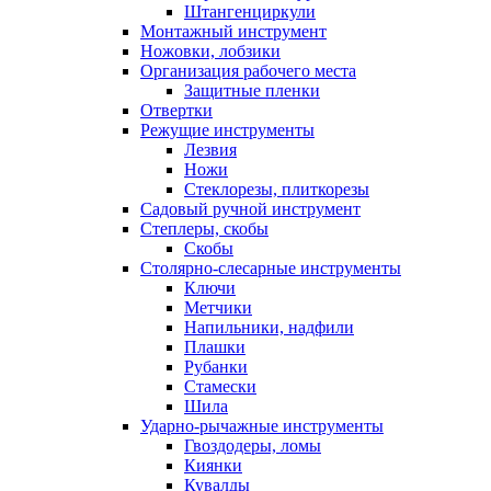
Штангенциркули
Монтажный инструмент
Ножовки, лобзики
Организация рабочего места
Защитные пленки
Отвертки
Режущие инструменты
Лезвия
Ножи
Стеклорезы, плиткорезы
Садовый ручной инструмент
Степлеры, скобы
Скобы
Столярно-слесарные инструменты
Ключи
Метчики
Напильники, надфили
Плашки
Рубанки
Стамески
Шила
Ударно-рычажные инструменты
Гвоздодеры, ломы
Киянки
Кувалды