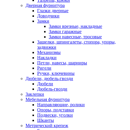
Талрепы, крюки
Дверная фурнитура
Глазки дверные
Доводчики
Замки
Замки врезные, накладные
Замки гаражные
Замки навесные, тросовые
Защелки, шпингалеты, стопора, упоры,
задвижки
Механизмы
Накладки
Петли, навесы, шарниры
Ригели
Ручки, ключевины
Дюбели, дюбель-гвозди
Дюбели
Дюбель-гвозди
Заклепки
Мебельная фурнитура
Направляющие, ролики
Опоры, подставки
Подвески, уголки
Шканты
Метрический крепеж