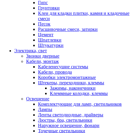
Гипс
Грунтовки
Клеи для кладки плитки, камня и кладочные
смеси
Песок
Расшивочные смеси, затирки
Цемент
Шпатлевки
Штукатурки
Электрика, свет
Звонки дверные
Кабели, монтаж
Кабеленесущие системы
Кабели, провода
Коробки электромонтажные
Штекеры, переходники, клеммы
Зажимы, наконечники
Клеммные колодки, клеммы
Освещение
Комплектующие для ламп, светильников
Лампы
Ленты светодиодные, драйверы
Люстры, бра, светильники
Наружное освещение, фонари
Точечные светильники