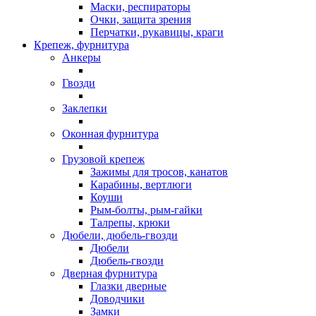
Маски, респираторы
Очки, защита зрения
Перчатки, рукавицы, краги
Крепеж, фурнитура
Анкеры
Гвозди
Заклепки
Оконная фурнитура
Грузовой крепеж
Зажимы для тросов, канатов
Карабины, вертлюги
Коуши
Рым-болты, рым-гайки
Талрепы, крюки
Дюбели, дюбель-гвозди
Дюбели
Дюбель-гвозди
Дверная фурнитура
Глазки дверные
Доводчики
Замки