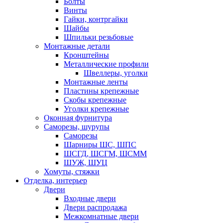
Болты
Винты
Гайки, контргайки
Шайбы
Шпильки резьбовые
Монтажные детали
Кронштейны
Металлические профили
Швеллеры, уголки
Монтажные ленты
Пластины крепежные
Скобы крепежные
Уголки крепежные
Оконная фурнитура
Саморезы, шурупы
Саморезы
Шарниры ШС, ШПС
ШСГД, ШСГМ, ШСММ
ШУЖ, ШУЦ
Хомуты, стяжки
Отделка, интерьер
Двери
Входные двери
Двери распродажа
Межкомнатные двери