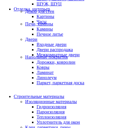
ШУЖ, ШУЦ
Отделка, интерьер
Декор для стен
Картины
Часы
Печи, камины
Камины
Печное литье
Двери
Входные двери
Двери распродажа
Межкомнатные двери
Напольные покрытия
Дорожки, ковролин
Ковры
Ламинат
Линолеум
Паркет, паркетная доска
Строительные материалы
Изоляционные материалы
Гидроизоляция
Пароизоляция
Теплоизоляция
Уплотнитель для окон
Клеи, герметики, пены