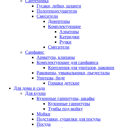
Сантехника
Гусаки, лейки, шланги
Полотенцесушители
Смесители
Диверторы
Комплектующие
Аэраторы
Катриджи
Ручки
Смесители
Санфаянс
Арматура, клапаны
Комплектующие для санфаянса
Крепления для унитазов, раковин
Раковины, умывальники, пьедесталы
Унитазы, биде
Горшки детские
Для дома и сада
Для кухни
Кухонные гарнитуры, шкафы
Кухонные гарнитуры
Тумбы под мойку
Мойки
Подставки, сушилки для посуды
Посуда