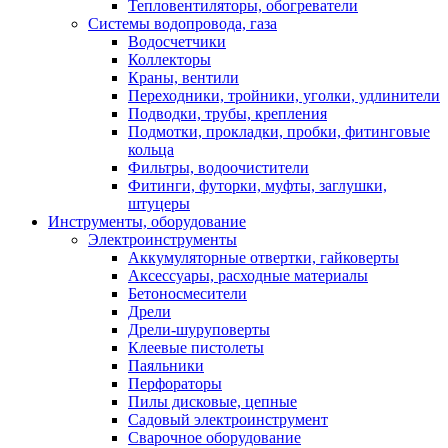
Тепловентиляторы, обогреватели
Системы водопровода, газа
Водосчетчики
Коллекторы
Краны, вентили
Переходники, тройники, уголки, удлинители
Подводки, трубы, крепления
Подмотки, прокладки, пробки, фитинговые
кольца
Фильтры, водоочистители
Фитинги, футорки, муфты, заглушки,
штуцеры
Инструменты, оборудование
Электроинструменты
Аккумуляторные отвертки, гайковерты
Аксессуары, расходные материалы
Бетоносмесители
Дрели
Дрели-шуруповерты
Клеевые пистолеты
Паяльники
Перфораторы
Пилы дисковые, цепные
Садовый электроинструмент
Сварочное оборудование