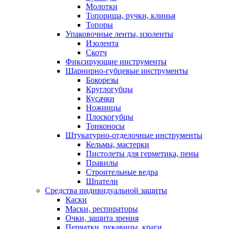
Молотки
Топорища, ручки, клинья
Топоры
Упаковочные ленты, изоленты
Изолента
Скотч
Фиксирующие инструменты
Шарнирно-губцевые инструменты
Бокорезы
Круглогубцы
Кусачки
Ножницы
Плоскогубцы
Тонконосы
Штукатурно-отделочные инструменты
Кельмы, мастерки
Пистолеты для герметика, пены
Правилы
Строительные ведра
Шпатели
Средства индивидуальной защиты
Каски
Маски, респираторы
Очки, защита зрения
Перчатки, рукавицы, краги