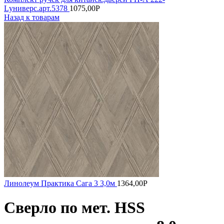
Lуниверс.арт.5378
1075,00
Р
Назад к товарам
Линолеум Практика Сага 3 3,0м
1364,00
Р
Сверло по мет. HSS