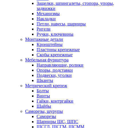
Защелки, шпингалеты, стопора, упоры,
задвижки
Механизмы
Накладки
Петли, навесы, шарниры
Ригели
Ручки, ключевины
Монтажные детали
Кронштейны
Пластины крепежные
Скобы крепежные
Мебельная фурнитура
Направляющие, ролики
Опоры, подставки
Подвески, уголки
Шканты
Метрический крепеж
Болты
Винты
Гайки, контргайки
Шайбы
Саморезы, шурупы
Саморезы
Шарниры ШС, ШПС
ШСГД, ШСГМ, ШСММ