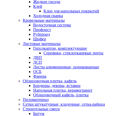
Жидкие гвозди
Клей
Клеи для напольных покрытий
Холодная сварка
Кровельные материалы
Водосточная система
Профлист
Рубероид
Шифер
Листовые материалы
Гипсокартон, комплектующие
Серпянки, стеклотканевые ленты
ДВП
ДСП
Листы алюминиевые, оцинкованные
ОСБ
Фанера
Облицовочная плитка, кафель
Бордюры, декоры, вставки
Напольная плитка, керамогранит
Облицовочный кафель, плитка
Пиломатериал
Сетки штукатурные, кладочные, сетка-рабица
Строительные смеси
Битум