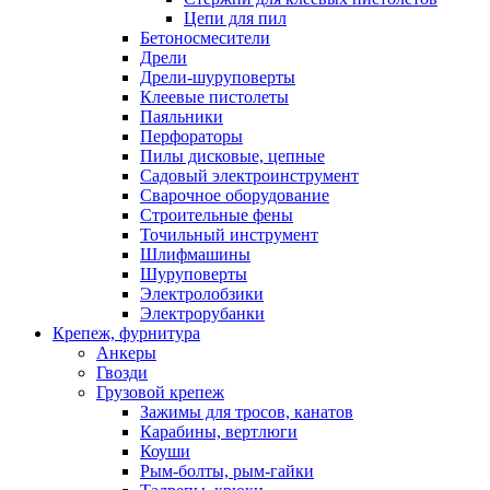
Цепи для пил
Бетоносмесители
Дрели
Дрели-шуруповерты
Клеевые пистолеты
Паяльники
Перфораторы
Пилы дисковые, цепные
Садовый электроинструмент
Сварочное оборудование
Строительные фены
Точильный инструмент
Шлифмашины
Шуруповерты
Электролобзики
Электрорубанки
Крепеж, фурнитура
Анкеры
Гвозди
Грузовой крепеж
Зажимы для тросов, канатов
Карабины, вертлюги
Коуши
Рым-болты, рым-гайки