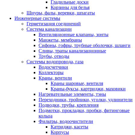
Гладильные доски
Корзины для белья
Шнуры, фалы, веревки, шпагаты
Инженерные системы
Герметизация соединений
Система канализации
Вентиляционные клапаны, зонты
Манжеты, мембраны
Сифоны, гофры, трубные оболочки, шланги
Сливы, трапы канализационные
Трубы, отводы
Системы водопровода, газа
Водосчетчики
Коллекторы
Краны, вентили
Краны шаровые, вентиля
Краны-буксы, картриджи, маховики
Нагревательные элементы, тэны
Переходники, тройники, уголки, удлинители
Подводки, трубы, крепления
Подмотки, прокладки, пробки, фитинговые
кольца
Фильтры, водоочистители
Катриджи, касеты
Корпусы