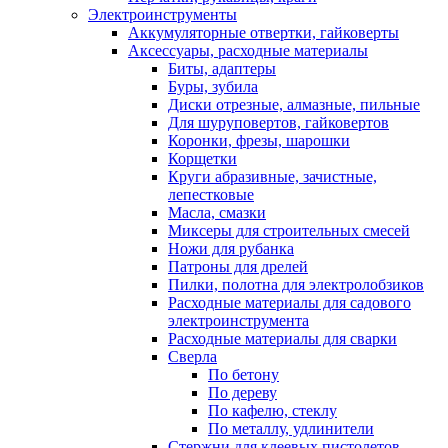
Электроинструменты
Аккумуляторные отвертки, гайковерты
Аксессуары, расходные материалы
Биты, адаптеры
Буры, зубила
Диски отрезные, алмазные, пильные
Для шуруповертов, гайковертов
Коронки, фрезы, шарошки
Корщетки
Круги абразивные, зачистные,
лепестковые
Масла, смазки
Миксеры для строительных смесей
Ножи для рубанка
Патроны для дрелей
Пилки, полотна для электролобзиков
Расходные материалы для садового
электроинструмента
Расходные материалы для сварки
Сверла
По бетону
По дереву
По кафелю, стеклу
По металлу, удлинители
Стержни для клеевых пистолетов