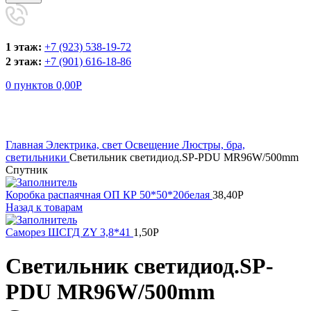
1 этаж:
+7 (923) 538-19-72
2 этаж:
+7 (901) 616-18-86
0
пунктов
0,00
Р
Увеличить
Главная
Электрика, свет
Освещение
Люстры, бра,
светильники
Светильник светидиод.SP-PDU MR96W/500mm
Спутник
Коробка распаячная ОП КР 50*50*20белая
38,40
Р
Назад к товарам
Саморез ШСГД ZY 3,8*41
1,50
Р
Светильник светидиод.SP-
PDU MR96W/500mm