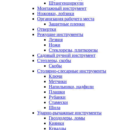
Штангенциркули
Монтажный инструмент
Ножовки, лобзики
Организация рабочего места
Защитные пленки
Отвертки
Режущие инструменты
Лезвия
Ножи
Стеклорезы, плиткорезы
Садовый ручной инструмент
Степлеры, скобы
Скобы
Столярно-слесарные инструменты
Ключи
Метчики
Напильники, надфили
Плашки
Рубанки
Стамески
Шила
Ударно-рычажные инструменты
Гвоздодеры, ломы
Киянки
Кувалды