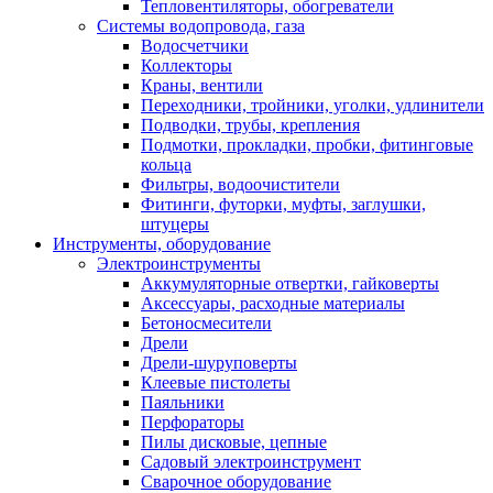
Тепловентиляторы, обогреватели
Системы водопровода, газа
Водосчетчики
Коллекторы
Краны, вентили
Переходники, тройники, уголки, удлинители
Подводки, трубы, крепления
Подмотки, прокладки, пробки, фитинговые
кольца
Фильтры, водоочистители
Фитинги, футорки, муфты, заглушки,
штуцеры
Инструменты, оборудование
Электроинструменты
Аккумуляторные отвертки, гайковерты
Аксессуары, расходные материалы
Бетоносмесители
Дрели
Дрели-шуруповерты
Клеевые пистолеты
Паяльники
Перфораторы
Пилы дисковые, цепные
Садовый электроинструмент
Сварочное оборудование