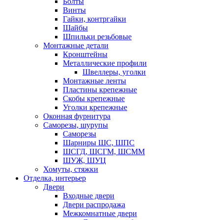
Болты
Винты
Гайки, контргайки
Шайбы
Шпильки резьбовые
Монтажные детали
Кронштейны
Металлические профили
Швеллеры, уголки
Монтажные ленты
Пластины крепежные
Скобы крепежные
Уголки крепежные
Оконная фурнитура
Саморезы, шурупы
Саморезы
Шарниры ШС, ШПС
ШСГД, ШСГМ, ШСММ
ШУЖ, ШУЦ
Хомуты, стяжки
Отделка, интерьер
Двери
Входные двери
Двери распродажа
Межкомнатные двери