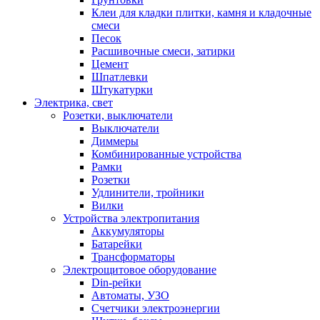
Клеи для кладки плитки, камня и кладочные
смеси
Песок
Расшивочные смеси, затирки
Цемент
Шпатлевки
Штукатурки
Электрика, свет
Розетки, выключатели
Выключатели
Диммеры
Комбинированные устройства
Рамки
Розетки
Удлинители, тройники
Вилки
Устройства электропитания
Аккумуляторы
Батарейки
Трансформаторы
Электрощитовое оборудование
Din-рейки
Автоматы, УЗО
Счетчики электроэнергии