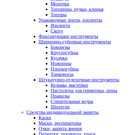
Молотки
Топорища, ручки, клинья
Топоры
Упаковочные ленты, изоленты
Изолента
Скотч
Фиксирующие инструменты
Шарнирно-губцевые инструменты
Бокорезы
Круглогубцы
Кусачки
Ножницы
Плоскогубцы
Тонконосы
Штукатурно-отделочные инструменты
Кельмы, мастерки
Пистолеты для герметика, пены
Правилы
Строительные ведра
Шпатели
Средства индивидуальной защиты
Каски
Маски, респираторы
Очки, защита зрения
Перчатки, рукавицы, краги