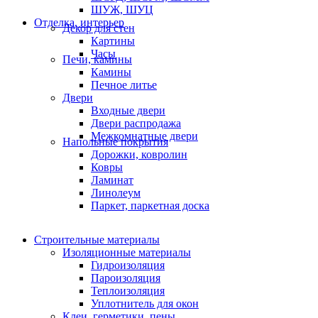
ШУЖ, ШУЦ
Отделка, интерьер
Декор для стен
Картины
Часы
Печи, камины
Камины
Печное литье
Двери
Входные двери
Двери распродажа
Межкомнатные двери
Напольные покрытия
Дорожки, ковролин
Ковры
Ламинат
Линолеум
Паркет, паркетная доска
Строительные материалы
Изоляционные материалы
Гидроизоляция
Пароизоляция
Теплоизоляция
Уплотнитель для окон
Клеи, герметики, пены