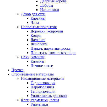
Дверные короба
Доборы
Наличники
Декор для стен
Картины
Часы
Напольные покрытия
Дорожки, ковролин
Ковры
Ламинат
Линолеум
Паркет, паркетная доска
Плинтусы, комплектующие
Печи, камины
Камины
Печное литье
Прочее
Строительные материалы
Изоляционные материалы
Гидроизоляция
Пароизоляция
Теплоизоляция
Уплотнитель для окон
Клеи, герметики, пены
Герметики