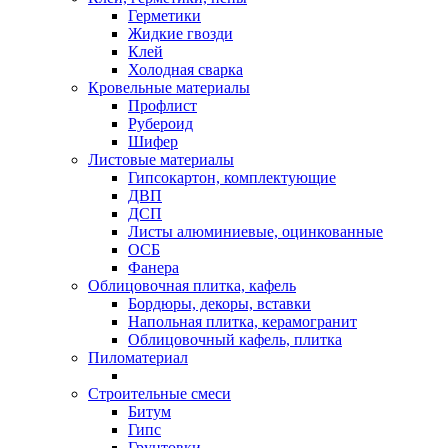
Герметики
Жидкие гвозди
Клей
Холодная сварка
Кровельные материалы
Профлист
Рубероид
Шифер
Листовые материалы
Гипсокартон, комплектующие
ДВП
ДСП
Листы алюминиевые, оцинкованные
ОСБ
Фанера
Облицовочная плитка, кафель
Бордюры, декоры, вставки
Напольная плитка, керамогранит
Облицовочный кафель, плитка
Пиломатериал
Строительные смеси
Битум
Гипс
Грунтовки