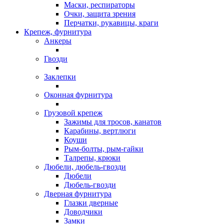
Маски, респираторы
Очки, защита зрения
Перчатки, рукавицы, краги
Крепеж, фурнитура
Анкеры
Гвозди
Заклепки
Оконная фурнитура
Грузовой крепеж
Зажимы для тросов, канатов
Карабины, вертлюги
Коуши
Рым-болты, рым-гайки
Талрепы, крюки
Дюбели, дюбель-гвозди
Дюбели
Дюбель-гвозди
Дверная фурнитура
Глазки дверные
Доводчики
Замки