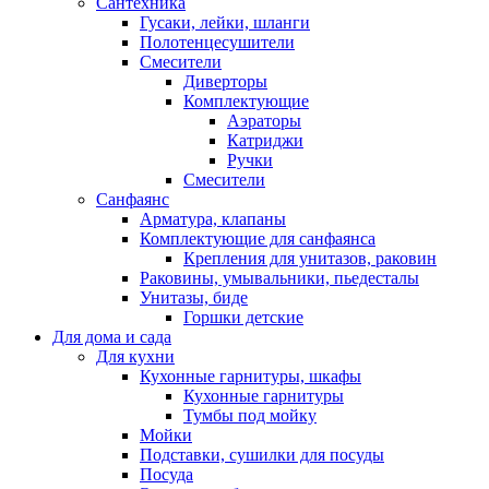
Сантехника
Гусаки, лейки, шланги
Полотенцесушители
Смесители
Диверторы
Комплектующие
Аэраторы
Катриджи
Ручки
Смесители
Санфаянс
Арматура, клапаны
Комплектующие для санфаянса
Крепления для унитазов, раковин
Раковины, умывальники, пьедесталы
Унитазы, биде
Горшки детские
Для дома и сада
Для кухни
Кухонные гарнитуры, шкафы
Кухонные гарнитуры
Тумбы под мойку
Мойки
Подставки, сушилки для посуды
Посуда