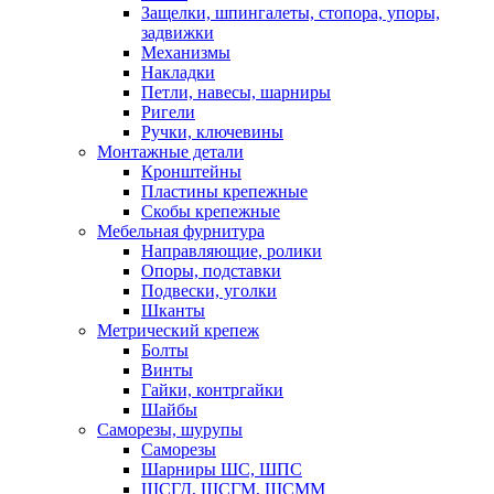
Защелки, шпингалеты, стопора, упоры,
задвижки
Механизмы
Накладки
Петли, навесы, шарниры
Ригели
Ручки, ключевины
Монтажные детали
Кронштейны
Пластины крепежные
Скобы крепежные
Мебельная фурнитура
Направляющие, ролики
Опоры, подставки
Подвески, уголки
Шканты
Метрический крепеж
Болты
Винты
Гайки, контргайки
Шайбы
Саморезы, шурупы
Саморезы
Шарниры ШС, ШПС
ШСГД, ШСГМ, ШСММ