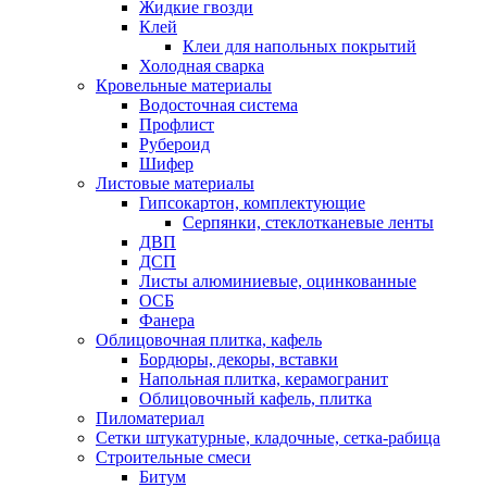
Жидкие гвозди
Клей
Клеи для напольных покрытий
Холодная сварка
Кровельные материалы
Водосточная система
Профлист
Рубероид
Шифер
Листовые материалы
Гипсокартон, комплектующие
Серпянки, стеклотканевые ленты
ДВП
ДСП
Листы алюминиевые, оцинкованные
ОСБ
Фанера
Облицовочная плитка, кафель
Бордюры, декоры, вставки
Напольная плитка, керамогранит
Облицовочный кафель, плитка
Пиломатериал
Сетки штукатурные, кладочные, сетка-рабица
Строительные смеси
Битум