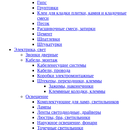
Гипс
Грунтовки
Клеи для кладки плитки, камня и кладочные
смеси
Песок
Расшивочные смеси, затирки
Цемент
Шпатлевки
Штукатурки
Электрика, свет
Звонки дверные
Кабели, монтаж
Кабеленесущие системы
Кабели, провода
Коробки электромонтажные
Штекеры, переходники, клеммы
Зажимы, наконечники
Клеммные колодки, клеммы
Освещение
Комплектующие для ламп, светильников
Лампы
Ленты светодиодные, драйверы
Люстры, бра, светильники
Наружное освещение, фонари
Точечные светильники