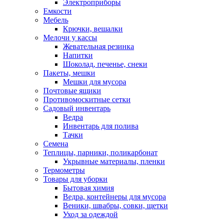
Электроприборы
Емкости
Мебель
Крючки, вешалки
Мелочи у кассы
Жевательная резинка
Напитки
Шоколад, печенье, снеки
Пакеты, мешки
Мешки для мусора
Почтовые ящики
Противомоскитные сетки
Садовый инвентарь
Ведра
Инвентарь для полива
Тачки
Семена
Теплицы, парники, поликарбонат
Укрывные материалы, пленки
Термометры
Товары для уборки
Бытовая химия
Ведра, контейнеры для мусора
Веники, швабры, совки, щетки
Уход за одеждой