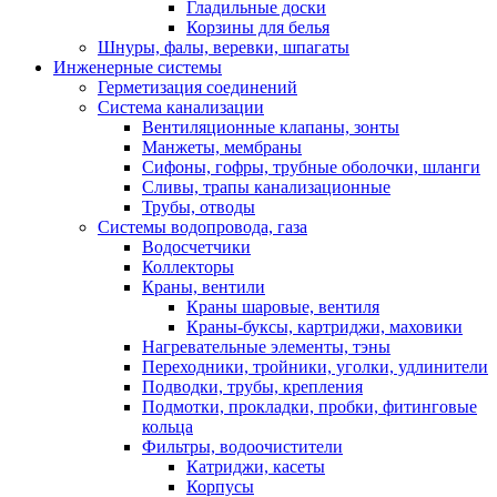
Гладильные доски
Корзины для белья
Шнуры, фалы, веревки, шпагаты
Инженерные системы
Герметизация соединений
Система канализации
Вентиляционные клапаны, зонты
Манжеты, мембраны
Сифоны, гофры, трубные оболочки, шланги
Сливы, трапы канализационные
Трубы, отводы
Системы водопровода, газа
Водосчетчики
Коллекторы
Краны, вентили
Краны шаровые, вентиля
Краны-буксы, картриджи, маховики
Нагревательные элементы, тэны
Переходники, тройники, уголки, удлинители
Подводки, трубы, крепления
Подмотки, прокладки, пробки, фитинговые
кольца
Фильтры, водоочистители
Катриджи, касеты
Корпусы