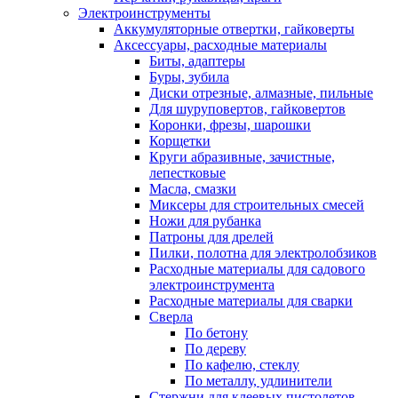
Электроинструменты
Аккумуляторные отвертки, гайковерты
Аксессуары, расходные материалы
Биты, адаптеры
Буры, зубила
Диски отрезные, алмазные, пильные
Для шуруповертов, гайковертов
Коронки, фрезы, шарошки
Корщетки
Круги абразивные, зачистные,
лепестковые
Масла, смазки
Миксеры для строительных смесей
Ножи для рубанка
Патроны для дрелей
Пилки, полотна для электролобзиков
Расходные материалы для садового
электроинструмента
Расходные материалы для сварки
Сверла
По бетону
По дереву
По кафелю, стеклу
По металлу, удлинители
Стержни для клеевых пистолетов