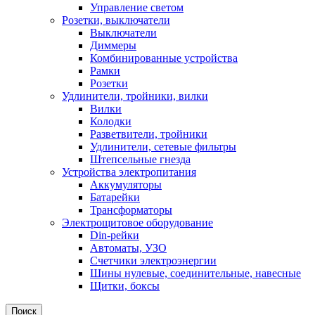
Управление светом
Розетки, выключатели
Выключатели
Диммеры
Комбинированные устройства
Рамки
Розетки
Удлинители, тройники, вилки
Вилки
Колодки
Разветвители, тройники
Удлинители, сетевые фильтры
Штепсельные гнезда
Устройства электропитания
Аккумуляторы
Батарейки
Трансформаторы
Электрощитовое оборудование
Din-рейки
Автоматы, УЗО
Счетчики электроэнергии
Шины нулевые, соединительные, навесные
Щитки, боксы
Поиск