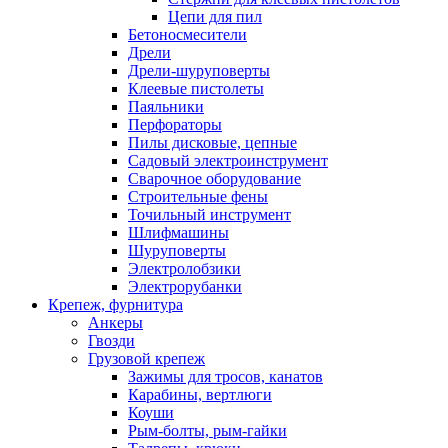
Цепи для пил
Бетоносмесители
Дрели
Дрели-шуруповерты
Клеевые пистолеты
Паяльники
Перфораторы
Пилы дисковые, цепные
Садовый электроинструмент
Сварочное оборудование
Строительные фены
Точильный инструмент
Шлифмашины
Шуруповерты
Электролобзики
Электрорубанки
Крепеж, фурнитура
Анкеры
Гвозди
Грузовой крепеж
Зажимы для тросов, канатов
Карабины, вертлюги
Коуши
Рым-болты, рым-гайки