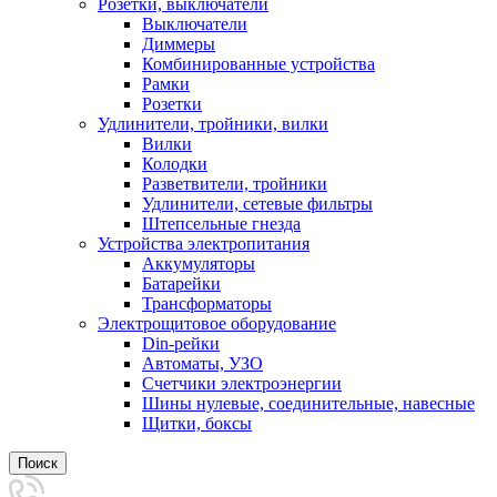
Розетки, выключатели
Выключатели
Диммеры
Комбинированные устройства
Рамки
Розетки
Удлинители, тройники, вилки
Вилки
Колодки
Разветвители, тройники
Удлинители, сетевые фильтры
Штепсельные гнезда
Устройства электропитания
Аккумуляторы
Батарейки
Трансформаторы
Электрощитовое оборудование
Din-рейки
Автоматы, УЗО
Счетчики электроэнергии
Шины нулевые, соединительные, навесные
Щитки, боксы
Поиск