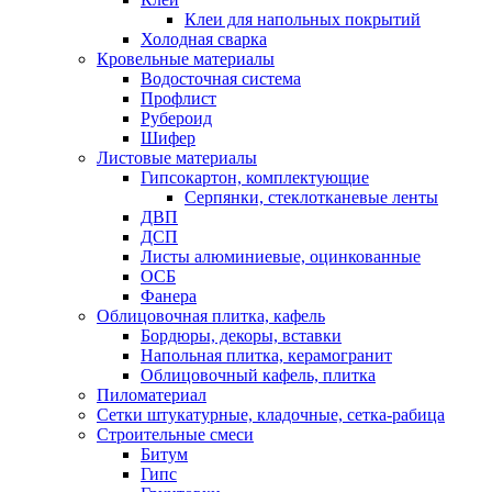
Клеи для напольных покрытий
Холодная сварка
Кровельные материалы
Водосточная система
Профлист
Рубероид
Шифер
Листовые материалы
Гипсокартон, комплектующие
Серпянки, стеклотканевые ленты
ДВП
ДСП
Листы алюминиевые, оцинкованные
ОСБ
Фанера
Облицовочная плитка, кафель
Бордюры, декоры, вставки
Напольная плитка, керамогранит
Облицовочный кафель, плитка
Пиломатериал
Сетки штукатурные, кладочные, сетка-рабица
Строительные смеси
Битум
Гипс