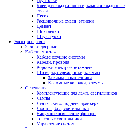
Грунтовки
Клеи для кладки плитки, камня и кладочные
смеси
Песок
Расшивочные смеси, затирки
Цемент
Шпатлевки
Штукатурки
Электрика, свет
Звонки дверные
Кабели, монтаж
Кабеленесущие системы
Кабели, провода
Коробки электромонтажные
Штекеры, переходники, клеммы
Зажимы, наконечники
Клеммные колодки, клеммы
Освещение
Комплектующие для ламп, светильников
Лампы
Ленты светодиодные, драйверы
Люстры, бра, светильники
Наружное освещение, фонари
Точечные светильники
Управление светом