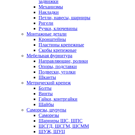
задвижки
Механизмы
Накладки
Петли, навесы, шарниры
Ригели
Ручки, ключевины
Монтажные детали
Кронштейны
Пластины крепежные
Скобы крепежные
Мебельная фурнитура
Направляющие, ролики
Опоры, подставки
Подвески, уголки
Шканты
Метрический крепеж
Болты
Винты
Гайки, контргайки
Шайбы
Саморезы, шурупы
Саморезы
Шарниры ШС, ШПС
ШСГД, ШСГМ, ШСММ
ШУЖ, ШУЦ