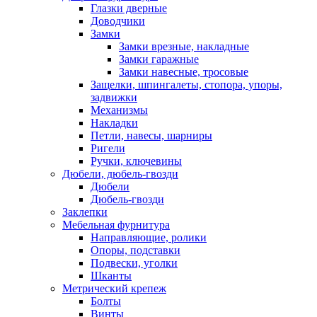
Глазки дверные
Доводчики
Замки
Замки врезные, накладные
Замки гаражные
Замки навесные, тросовые
Защелки, шпингалеты, стопора, упоры,
задвижки
Механизмы
Накладки
Петли, навесы, шарниры
Ригели
Ручки, ключевины
Дюбели, дюбель-гвозди
Дюбели
Дюбель-гвозди
Заклепки
Мебельная фурнитура
Направляющие, ролики
Опоры, подставки
Подвески, уголки
Шканты
Метрический крепеж
Болты
Винты