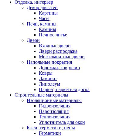
Отделка, интерьер
Декор для стен
Картины
Часы
Печи, камины
Камины
Печное литье
Двери
Входные двери
Двери распродажа
Межкомнатные двери
Напольные покрытия
Дорожки, ковролин
Ковры
Ламинат
Линолеум
Паркет, паркетная доска
Строительные материалы
Изоляционные материалы
Гидроизоляция
Пароизоляция
Теплоизоляция
Уплотнитель для окон
Клеи, герметики, пены
Герметики