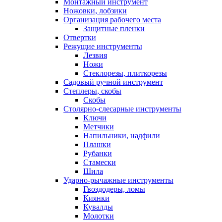
Монтажный инструмент
Ножовки, лобзики
Организация рабочего места
Защитные пленки
Отвертки
Режущие инструменты
Лезвия
Ножи
Стеклорезы, плиткорезы
Садовый ручной инструмент
Степлеры, скобы
Скобы
Столярно-слесарные инструменты
Ключи
Метчики
Напильники, надфили
Плашки
Рубанки
Стамески
Шила
Ударно-рычажные инструменты
Гвоздодеры, ломы
Киянки
Кувалды
Молотки