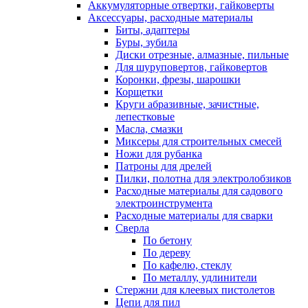
Аккумуляторные отвертки, гайковерты
Аксессуары, расходные материалы
Биты, адаптеры
Буры, зубила
Диски отрезные, алмазные, пильные
Для шуруповертов, гайковертов
Коронки, фрезы, шарошки
Корщетки
Круги абразивные, зачистные,
лепестковые
Масла, смазки
Миксеры для строительных смесей
Ножи для рубанка
Патроны для дрелей
Пилки, полотна для электролобзиков
Расходные материалы для садового
электроинструмента
Расходные материалы для сварки
Сверла
По бетону
По дереву
По кафелю, стеклу
По металлу, удлинители
Стержни для клеевых пистолетов
Цепи для пил