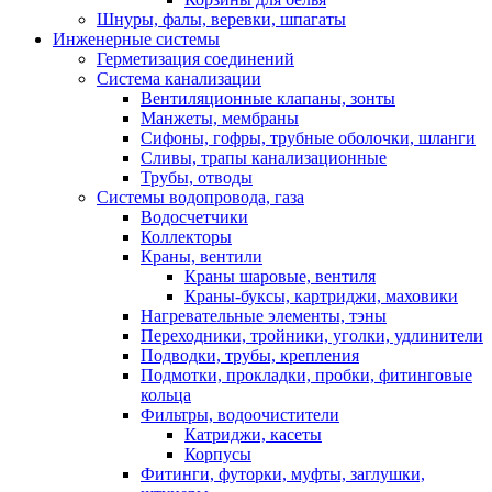
Шнуры, фалы, веревки, шпагаты
Инженерные системы
Герметизация соединений
Система канализации
Вентиляционные клапаны, зонты
Манжеты, мембраны
Сифоны, гофры, трубные оболочки, шланги
Сливы, трапы канализационные
Трубы, отводы
Системы водопровода, газа
Водосчетчики
Коллекторы
Краны, вентили
Краны шаровые, вентиля
Краны-буксы, картриджи, маховики
Нагревательные элементы, тэны
Переходники, тройники, уголки, удлинители
Подводки, трубы, крепления
Подмотки, прокладки, пробки, фитинговые
кольца
Фильтры, водоочистители
Катриджи, касеты
Корпусы
Фитинги, футорки, муфты, заглушки,