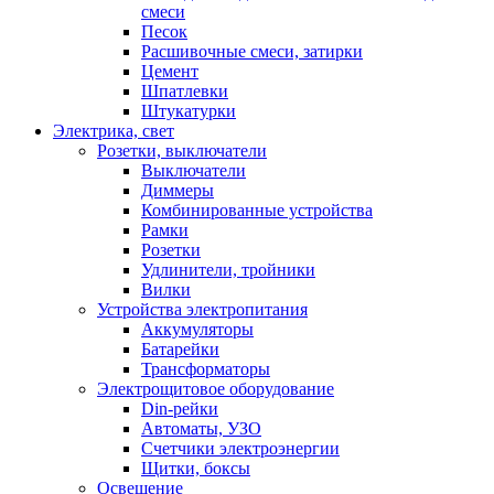
смеси
Песок
Расшивочные смеси, затирки
Цемент
Шпатлевки
Штукатурки
Электрика, свет
Розетки, выключатели
Выключатели
Диммеры
Комбинированные устройства
Рамки
Розетки
Удлинители, тройники
Вилки
Устройства электропитания
Аккумуляторы
Батарейки
Трансформаторы
Электрощитовое оборудование
Din-рейки
Автоматы, УЗО
Счетчики электроэнергии
Щитки, боксы
Освещение