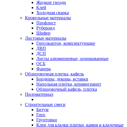
Жидкие гвозди
Клей
Холодная сварка
Кровельные материалы
Профлист
Рубероид
Шифер
Листовые материалы
Гипсокартон, комплектующие
ДВП
ДСП
Листы алюминиевые, оцинкованные
ОСБ
Фанера
Облицовочная плитка, кафель
Бордюры, декоры, вставки
Напольная плитка, керамогранит
Облицовочный кафель, плитка
Пиломатериал
Строительные смеси
Битум
Гипс
Грунтовки
Клеи для кладки плитки, камня и кладочные