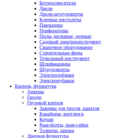
Бетоносмесители
Дрели
Дрели-шуруповерты
Клеевые пистолеты
Паяльники
Перфораторы
Пилы дисковые, цепные
Садовый электроинструмент
Сварочное оборудование
Строительные фены
Точильный инструмент
Шлифмашины
Шуруповерты
Электролобзики
Электрорубанки
Крепеж, фурнитура
Анкеры
Гвозди
Грузовой крепеж
Зажимы для тросов, канатов
Карабины, вертлюги
Коуши
Рым-болты, рым-гайки
Талрепы, крюки
Дверная фурнитура