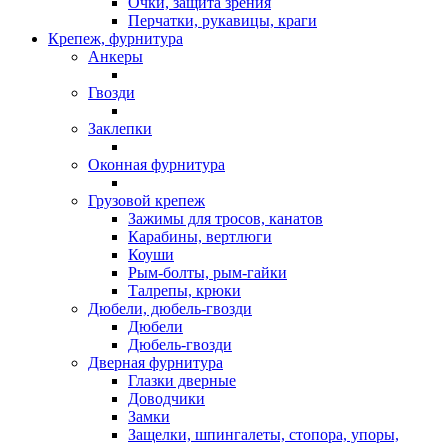
Очки, защита зрения
Перчатки, рукавицы, краги
Крепеж, фурнитура
Анкеры
Гвозди
Заклепки
Оконная фурнитура
Грузовой крепеж
Зажимы для тросов, канатов
Карабины, вертлюги
Коуши
Рым-болты, рым-гайки
Талрепы, крюки
Дюбели, дюбель-гвозди
Дюбели
Дюбель-гвозди
Дверная фурнитура
Глазки дверные
Доводчики
Замки
Защелки, шпингалеты, стопора, упоры,