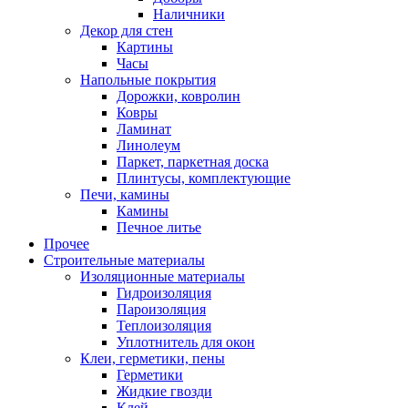
Наличники
Декор для стен
Картины
Часы
Напольные покрытия
Дорожки, ковролин
Ковры
Ламинат
Линолеум
Паркет, паркетная доска
Плинтусы, комплектующие
Печи, камины
Камины
Печное литье
Прочее
Строительные материалы
Изоляционные материалы
Гидроизоляция
Пароизоляция
Теплоизоляция
Уплотнитель для окон
Клеи, герметики, пены
Герметики
Жидкие гвозди
Клей