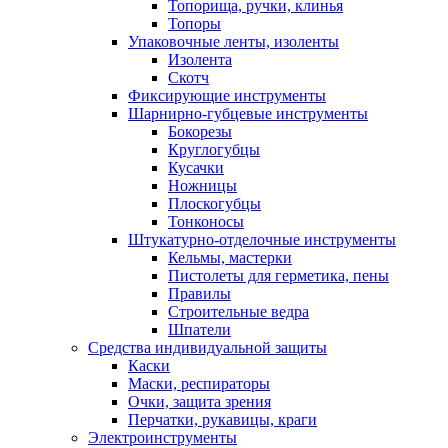
Топорища, ручки, клинья
Топоры
Упаковочные ленты, изоленты
Изолента
Скотч
Фиксирующие инструменты
Шарнирно-губцевые инструменты
Бокорезы
Круглогубцы
Кусачки
Ножницы
Плоскогубцы
Тонконосы
Штукатурно-отделочные инструменты
Кельмы, мастерки
Пистолеты для герметика, пены
Правилы
Строительные ведра
Шпатели
Средства индивидуальной защиты
Каски
Маски, респираторы
Очки, защита зрения
Перчатки, рукавицы, краги
Электроинструменты