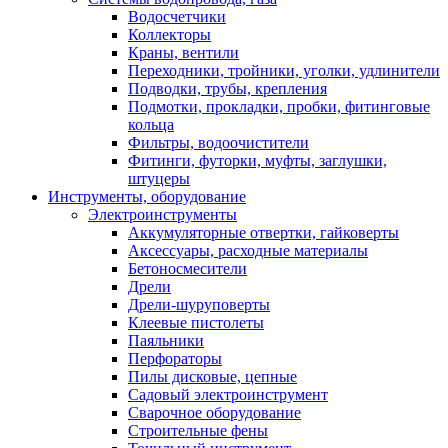
Водосчетчики
Коллекторы
Краны, вентили
Переходники, тройники, уголки, удлинители
Подводки, трубы, крепления
Подмотки, прокладки, пробки, фитинговые
кольца
Фильтры, водоочистители
Фитинги, футорки, муфты, заглушки,
штуцеры
Инструменты, оборудование
Электроинструменты
Аккумуляторные отвертки, гайковерты
Аксессуары, расходные материалы
Бетоносмесители
Дрели
Дрели-шуруповерты
Клеевые пистолеты
Паяльники
Перфораторы
Пилы дисковые, цепные
Садовый электроинструмент
Сварочное оборудование
Строительные фены