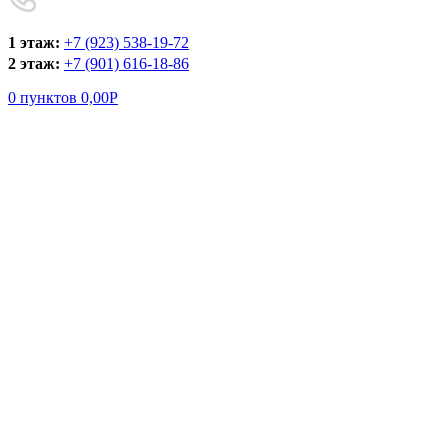
1 этаж:
+7 (923) 538-19-72
2 этаж:
+7 (901) 616-18-86
0
пунктов
0,00
Р