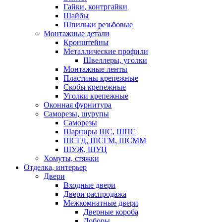
Гайки, контргайки
Шайбы
Шпильки резьбовые
Монтажные детали
Кронштейны
Металлические профили
Швеллеры, уголки
Монтажные ленты
Пластины крепежные
Скобы крепежные
Уголки крепежные
Оконная фурнитура
Саморезы, шурупы
Саморезы
Шарниры ШС, ШПС
ШСГД, ШСГМ, ШСММ
ШУЖ, ШУЦ
Хомуты, стяжки
Отделка, интерьер
Двери
Входные двери
Двери распродажа
Межкомнатные двери
Дверные короба
Доборы