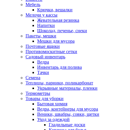
Мебель
Крючки, вешалки
Мелочи у кассы
Жевательная резинка
Напитки
Шоколад, печенье, снеки
Пакеты, мешки
Мешки для мусора
Почтовые ящики
Противомоскитные сетки
Садовый инвентарь
Ведра
Инвентарь для полива
Тачки
Семена
Теплицы, парники, поликарбонат
Укрывные материалы, пленки
Термометры
Товары для уборки
Бытовая химия
Ведра, контейнеры для мусора
Веники, швабры, совки, щетки
Уход за одеждой
Гладильные доски
Корзины для белья