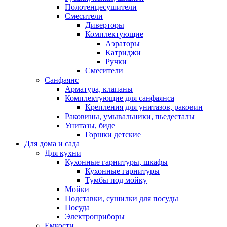
Полотенцесушители
Смесители
Диверторы
Комплектующие
Аэраторы
Катриджи
Ручки
Смесители
Санфаянс
Арматура, клапаны
Комплектующие для санфаянса
Крепления для унитазов, раковин
Раковины, умывальники, пьедесталы
Унитазы, биде
Горшки детские
Для дома и сада
Для кухни
Кухонные гарнитуры, шкафы
Кухонные гарнитуры
Тумбы под мойку
Мойки
Подставки, сушилки для посуды
Посуда
Электроприборы
Емкости