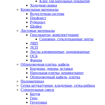
Клеи для напольных покрытий
Холодная сварка
Кровельные материалы
Водосточная система
Профлист
Рубероид
Шифер
Листовые материалы
Гипсокартон, комплектующие
Серпянки, стеклотканевые ленты
ДВП
ДСП
Листы алюминиевые, оцинкованные
ОСБ
Фанера
Облицовочная плитка, кафель
Бордюры, декоры, вставки
Напольная плитка, керамогранит
Облицовочный кафель, плитка
Пиломатериал
Сетки штукатурные, кладочные, сетка-рабица
Строительные смеси
Битум
Гипс
Грунтовки