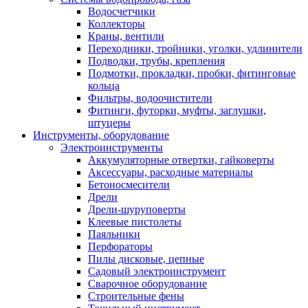
Водосчетчики
Коллекторы
Краны, вентили
Переходники, тройники, уголки, удлинители
Подводки, трубы, крепления
Подмотки, прокладки, пробки, фитинговые
кольца
Фильтры, водоочистители
Фитинги, футорки, муфты, заглушки,
штуцеры
Инструменты, оборудование
Электроинструменты
Аккумуляторные отвертки, гайковерты
Аксессуары, расходные материалы
Бетоносмесители
Дрели
Дрели-шуруповерты
Клеевые пистолеты
Паяльники
Перфораторы
Пилы дисковые, цепные
Садовый электроинструмент
Сварочное оборудование
Строительные фены