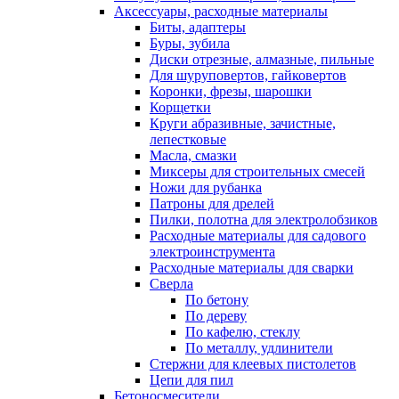
Аксессуары, расходные материалы
Биты, адаптеры
Буры, зубила
Диски отрезные, алмазные, пильные
Для шуруповертов, гайковертов
Коронки, фрезы, шарошки
Корщетки
Круги абразивные, зачистные,
лепестковые
Масла, смазки
Миксеры для строительных смесей
Ножи для рубанка
Патроны для дрелей
Пилки, полотна для электролобзиков
Расходные материалы для садового
электроинструмента
Расходные материалы для сварки
Сверла
По бетону
По дереву
По кафелю, стеклу
По металлу, удлинители
Стержни для клеевых пистолетов
Цепи для пил
Бетоносмесители