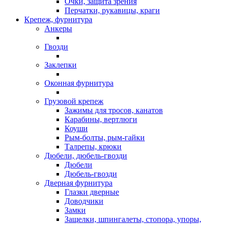
Очки, защита зрения
Перчатки, рукавицы, краги
Крепеж, фурнитура
Анкеры
Гвозди
Заклепки
Оконная фурнитура
Грузовой крепеж
Зажимы для тросов, канатов
Карабины, вертлюги
Коуши
Рым-болты, рым-гайки
Талрепы, крюки
Дюбели, дюбель-гвозди
Дюбели
Дюбель-гвозди
Дверная фурнитура
Глазки дверные
Доводчики
Замки
Защелки, шпингалеты, стопора, упоры,