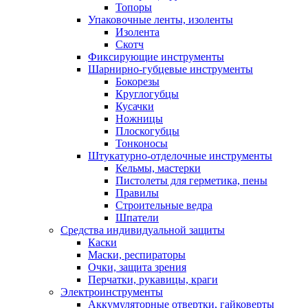
Топоры
Упаковочные ленты, изоленты
Изолента
Скотч
Фиксирующие инструменты
Шарнирно-губцевые инструменты
Бокорезы
Круглогубцы
Кусачки
Ножницы
Плоскогубцы
Тонконосы
Штукатурно-отделочные инструменты
Кельмы, мастерки
Пистолеты для герметика, пены
Правилы
Строительные ведра
Шпатели
Средства индивидуальной защиты
Каски
Маски, респираторы
Очки, защита зрения
Перчатки, рукавицы, краги
Электроинструменты
Аккумуляторные отвертки, гайковерты