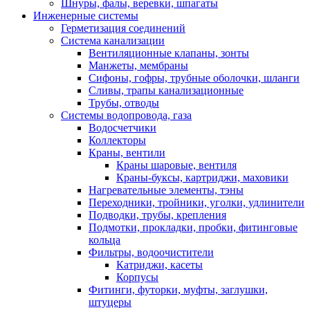
Шнуры, фалы, веревки, шпагаты
Инженерные системы
Герметизация соединений
Система канализации
Вентиляционные клапаны, зонты
Манжеты, мембраны
Сифоны, гофры, трубные оболочки, шланги
Сливы, трапы канализационные
Трубы, отводы
Системы водопровода, газа
Водосчетчики
Коллекторы
Краны, вентили
Краны шаровые, вентиля
Краны-буксы, картриджи, маховики
Нагревательные элементы, тэны
Переходники, тройники, уголки, удлинители
Подводки, трубы, крепления
Подмотки, прокладки, пробки, фитинговые
кольца
Фильтры, водоочистители
Катриджи, касеты
Корпусы
Фитинги, футорки, муфты, заглушки,
штуцеры