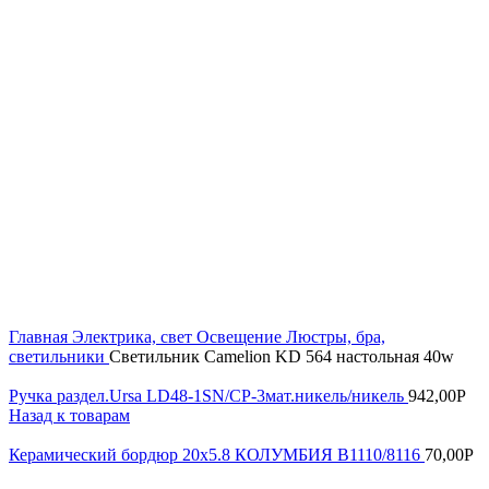
Увеличить
Главная
Электрика, свет
Освещение
Люстры, бра,
светильники
Светильник Camelion KD 564 настольная 40w
Ручка раздел.Ursa LD48-1SN/CP-3мат.никель/никель
942,00
Р
Назад к товарам
Керамический бордюр 20х5.8 КОЛУМБИЯ В1110/8116
70,00
Р