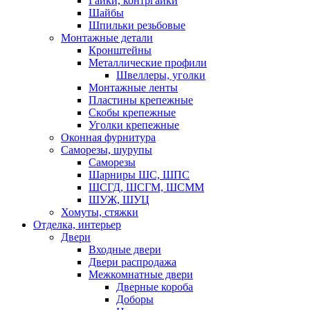
Гайки, контргайки
Шайбы
Шпильки резьбовые
Монтажные детали
Кронштейны
Металлические профили
Швеллеры, уголки
Монтажные ленты
Пластины крепежные
Скобы крепежные
Уголки крепежные
Оконная фурнитура
Саморезы, шурупы
Саморезы
Шарниры ШС, ШПС
ШСГД, ШСГМ, ШСММ
ШУЖ, ШУЦ
Хомуты, стяжки
Отделка, интерьер
Двери
Входные двери
Двери распродажа
Межкомнатные двери
Дверные короба
Доборы