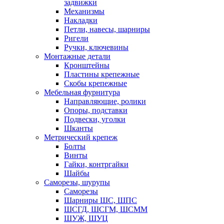
задвижки
Механизмы
Накладки
Петли, навесы, шарниры
Ригели
Ручки, ключевины
Монтажные детали
Кронштейны
Пластины крепежные
Скобы крепежные
Мебельная фурнитура
Направляющие, ролики
Опоры, подставки
Подвески, уголки
Шканты
Метрический крепеж
Болты
Винты
Гайки, контргайки
Шайбы
Саморезы, шурупы
Саморезы
Шарниры ШС, ШПС
ШСГД, ШСГМ, ШСММ
ШУЖ, ШУЦ