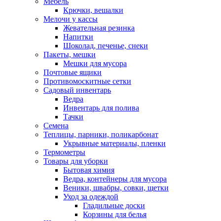
Мебель
Крючки, вешалки
Мелочи у кассы
Жевательная резинка
Напитки
Шоколад, печенье, снеки
Пакеты, мешки
Мешки для мусора
Почтовые ящики
Противомоскитные сетки
Садовый инвентарь
Ведра
Инвентарь для полива
Тачки
Семена
Теплицы, парники, поликарбонат
Укрывные материалы, пленки
Термометры
Товары для уборки
Бытовая химия
Ведра, контейнеры для мусора
Веники, швабры, совки, щетки
Уход за одеждой
Гладильные доски
Корзины для белья