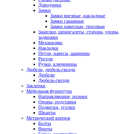
Доводчики
Замки
Замки врезные, накладные
Замки гаражные
Замки навесные, тросовые
Защелки, шпингалеты, стопора, упоры,
задвижки
Механизмы
Накладки
Петли, навесы, шарниры
Ригели
Ручки, ключевины
Дюбели, дюбель-гвозди
Дюбели
Дюбель-гвозди
Заклепки
Мебельная фурнитура
Направляющие, ролики
Опоры, подставки
Подвески, уголки
Шканты
Метрический крепеж
Болты
Винты