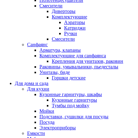
Полотенцесушители
Смесители
Диверторы
Комплектующие
Аэраторы
Катриджи
Ручки
Смесители
Санфаянс
Арматура, клапаны
Комплектующие для санфаянса
Крепления для унитазов, раковин
Раковины, умывальники, пьедесталы
Унитазы, биде
Горшки детские
Для дома и сада
Для кухни
Кухонные гарнитуры, шкафы
Кухонные гарнитуры
Тумбы под мойку
Мойки
Подставки, сушилки для посуды
Посуда
Электроприборы
Емкости