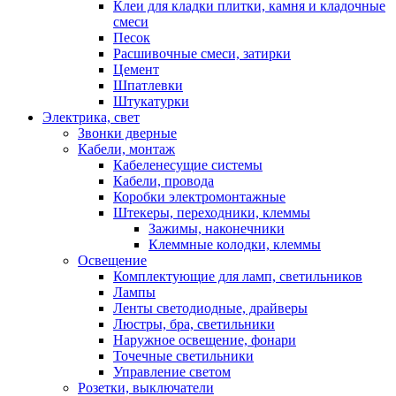
Клеи для кладки плитки, камня и кладочные
смеси
Песок
Расшивочные смеси, затирки
Цемент
Шпатлевки
Штукатурки
Электрика, свет
Звонки дверные
Кабели, монтаж
Кабеленесущие системы
Кабели, провода
Коробки электромонтажные
Штекеры, переходники, клеммы
Зажимы, наконечники
Клеммные колодки, клеммы
Освещение
Комплектующие для ламп, светильников
Лампы
Ленты светодиодные, драйверы
Люстры, бра, светильники
Наружное освещение, фонари
Точечные светильники
Управление светом
Розетки, выключатели