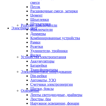
смеси
Песок
Расшивочные смеси, затирки
Цемент
Шпатлевки
Штукатурки
Розетки, выключатели
Электрика, свет
Выключатели
Диммеры
Комбинированные устройства
Рамки
Розетки
Удлинители, тройники
Вилки
Устройства электропитания
Аккумуляторы
Батарейки
Трансформаторы
Электрощитовое оборудование
Din-рейки
Автоматы, УЗО
Счетчики электроэнергии
Щитки, боксы
Освещение
Ленты светодиодные, драйверы
Люстры, бра
Наружное освещение, фонари