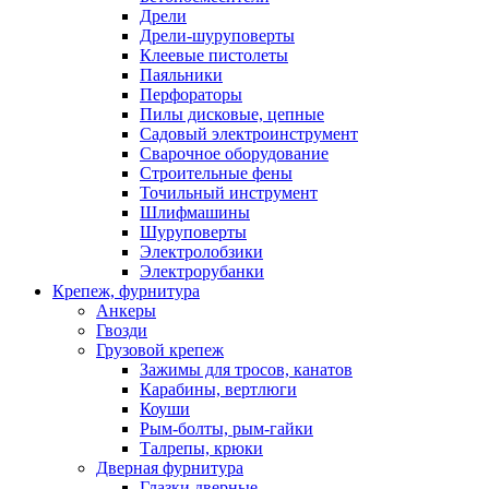
Дрели
Дрели-шуруповерты
Клеевые пистолеты
Паяльники
Перфораторы
Пилы дисковые, цепные
Садовый электроинструмент
Сварочное оборудование
Строительные фены
Точильный инструмент
Шлифмашины
Шуруповерты
Электролобзики
Электрорубанки
Крепеж, фурнитура
Анкеры
Гвозди
Грузовой крепеж
Зажимы для тросов, канатов
Карабины, вертлюги
Коуши
Рым-болты, рым-гайки
Талрепы, крюки
Дверная фурнитура
Глазки дверные