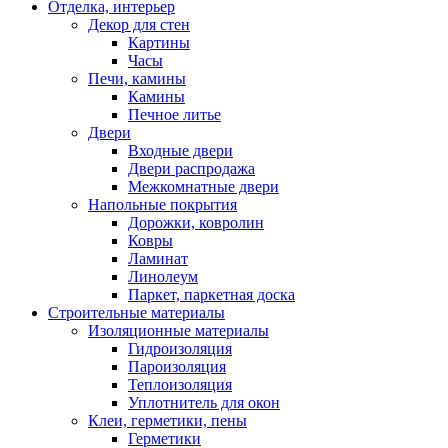
Отделка, интерьер
Декор для стен
Картины
Часы
Печи, камины
Камины
Печное литье
Двери
Входные двери
Двери распродажа
Межкомнатные двери
Напольные покрытия
Дорожки, ковролин
Ковры
Ламинат
Линолеум
Паркет, паркетная доска
Строительные материалы
Изоляционные материалы
Гидроизоляция
Пароизоляция
Теплоизоляция
Уплотнитель для окон
Клеи, герметики, пены
Герметики