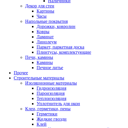
Наличники
Декор для стен
Картины
Часы
Напольные покрытия
Дорожки, ковролин
Ковры
Ламинат
Линолеум
Паркет, паркетная доска
Плинтусы, комплектующие
Печи, камины
Камины
Печное литье
Прочее
Строительные материалы
Изоляционные материалы
Гидроизоляция
Пароизоляция
Теплоизоляция
Уплотнитель для окон
Клеи, герметики, пены
Герметики
Жидкие гвозди
Клей