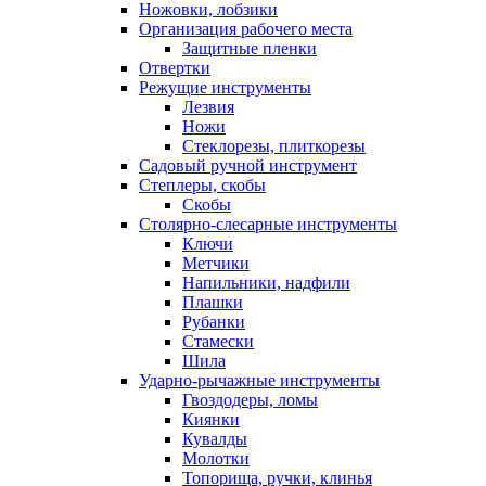
Ножовки, лобзики
Организация рабочего места
Защитные пленки
Отвертки
Режущие инструменты
Лезвия
Ножи
Стеклорезы, плиткорезы
Садовый ручной инструмент
Степлеры, скобы
Скобы
Столярно-слесарные инструменты
Ключи
Метчики
Напильники, надфили
Плашки
Рубанки
Стамески
Шила
Ударно-рычажные инструменты
Гвоздодеры, ломы
Киянки
Кувалды
Молотки
Топорища, ручки, клинья