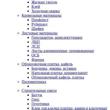
Жидкие гвозди
Клей
Холодная сварка
Кровельные материалы
Профлист
Рубероид
Шифер
Листовые материалы
Гипсокартон, комплектующие
ДВП
ДСП
Листы алюминиевые, оцинкованные
ОСБ
Фанера
Облицовочная плитка, кафель
Бордюры, декоры, вставки
Напольная плитка, керамогранит
Облицовочный кафель, плитка
Пиломатериал
Строительные смеси
Битум
Гипс
Грунтовки
Клеи для кладки плитки, камня и кладочные