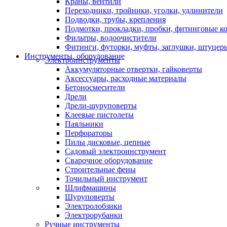
Краны, вентили
Переходники, тройники, уголки, удлинители
Подводки, трубы, крепления
Подмотки, прокладки, пробки, фитинговые к
Фильтры, водоочистители
Фитинги, футорки, муфты, заглушки, штуцер
Инструменты, оборудование
Электроинструменты
Аккумуляторные отвертки, гайковерты
Аксессуары, расходные материалы
Бетоносмесители
Дрели
Дрели-шуруповерты
Клеевые пистолеты
Паяльники
Перфораторы
Пилы дисковые, цепные
Садовый электроинструмент
Сварочное оборудование
Строительные фены
Точильный инструмент
Шлифмашины
Шуруповерты
Электролобзики
Электрорубанки
Ручные инструменты