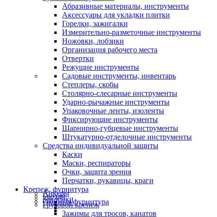
Абразивные материалы, инструменты
Аксессуары для укладки плитки
Горелки, зажигалки
Измерительно-разметочные инструменты
Ножовки, лобзики
Организация рабочего места
Отвертки
Режущие инструменты
Садовые инструменты, инвентарь
Степлеры, скобы
Столярно-слесарные инструменты
Ударно-рычажные инструменты
Упаковочные ленты, изоленты
Фиксирующие инструменты
Шарнирно-губцевые инструменты
Штукатурно-отделочные инструменты
Средства индивидуальной защиты
Каски
Маски, респираторы
Очки, защита зрения
Перчатки, рукавицы, краги
Крепеж, фурнитура
Анкеры
Гвозди
Заклепки
Оконная фурнитура
Грузовой крепеж
Зажимы для тросов, канатов