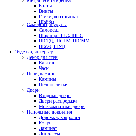
Метрический крепеж
Болты
Винты
Гайки, контргайки
Шайбы
Саморезы, шурупы
Саморезы
Шарниры ШС, ШПС
ШСГД, ШСГМ, ШСММ
ШУЖ, ШУЦ
Отделка, интерьер
Декор для стен
Картины
Часы
Печи, камины
Камины
Печное литье
Двери
Входные двери
Двери распродажа
Межкомнатные двери
Напольные покрытия
Дорожки, ковролин
Ковры
Ламинат
Линолеум