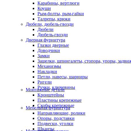
Карабины, вертлюги
Коуши
Рым-болты, рым-гайки
Талрепы, крюки
Дюбели, дюбель-гвозди
Дюбели
Дюбель-гвозди
Дверная фурнитура
Глазки дверные
Доводчики
Замки
Защелки, шпингалеты, стопора, упоры, задви
Механизмы
Накладки
Петли, навесы, шарниры
Ригели
Ручки, ключевины
Монтажные детали
Кронштейны
Пластины крепежные
Скобы крепежные
Мебельная фурнитура
Направляющие, ролики
Опоры, подставки
Подвески, уголки
Шканты