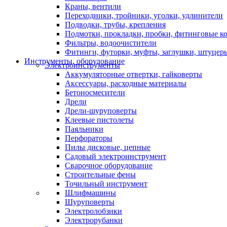
Краны, вентили
Переходники, тройники, уголки, удлинители
Подводки, трубы, крепления
Подмотки, прокладки, пробки, фитинговые к
Фильтры, водоочистители
Фитинги, футорки, муфты, заглушки, штуцер
Инструменты, оборудование
Электроинструменты
Аккумуляторные отвертки, гайковерты
Аксессуары, расходные материалы
Бетоносмесители
Дрели
Дрели-шуруповерты
Клеевые пистолеты
Паяльники
Перфораторы
Пилы дисковые, цепные
Садовый электроинструмент
Сварочное оборудование
Строительные фены
Точильный инструмент
Шлифмашины
Шуруповерты
Электролобзики
Электрорубанки