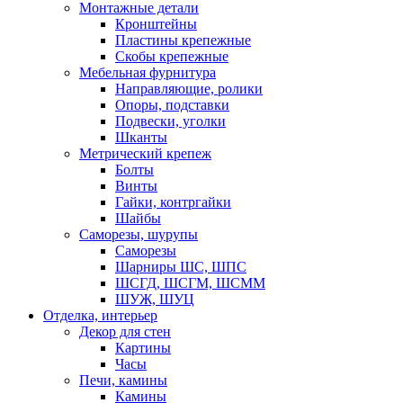
Монтажные детали
Кронштейны
Пластины крепежные
Скобы крепежные
Мебельная фурнитура
Направляющие, ролики
Опоры, подставки
Подвески, уголки
Шканты
Метрический крепеж
Болты
Винты
Гайки, контргайки
Шайбы
Саморезы, шурупы
Саморезы
Шарниры ШС, ШПС
ШСГД, ШСГМ, ШСММ
ШУЖ, ШУЦ
Отделка, интерьер
Декор для стен
Картины
Часы
Печи, камины
Камины