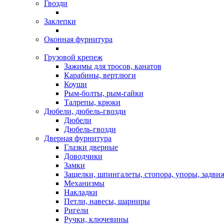
Гвозди
Заклепки
Оконная фурнитура
Грузовой крепеж
Зажимы для тросов, канатов
Карабины, вертлюги
Коуши
Рым-болты, рым-гайки
Талрепы, крюки
Дюбели, дюбель-гвозди
Дюбели
Дюбель-гвозди
Дверная фурнитура
Глазки дверные
Доводчики
Замки
Защелки, шпингалеты, стопора, упоры, задви
Механизмы
Накладки
Петли, навесы, шарниры
Ригели
Ручки, ключевины