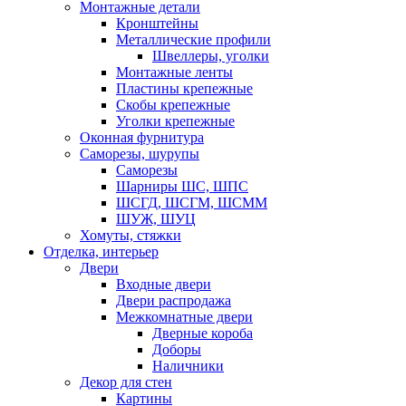
Монтажные детали
Кронштейны
Металлические профили
Швеллеры, уголки
Монтажные ленты
Пластины крепежные
Скобы крепежные
Уголки крепежные
Оконная фурнитура
Саморезы, шурупы
Саморезы
Шарниры ШС, ШПС
ШСГД, ШСГМ, ШСММ
ШУЖ, ШУЦ
Хомуты, стяжки
Отделка, интерьер
Двери
Входные двери
Двери распродажа
Межкомнатные двери
Дверные короба
Доборы
Наличники
Декор для стен
Картины