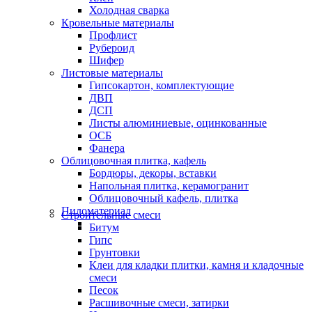
Холодная сварка
Кровельные материалы
Профлист
Рубероид
Шифер
Листовые материалы
Гипсокартон, комплектующие
ДВП
ДСП
Листы алюминиевые, оцинкованные
ОСБ
Фанера
Облицовочная плитка, кафель
Бордюры, декоры, вставки
Напольная плитка, керамогранит
Облицовочный кафель, плитка
Пиломатериал
Строительные смеси
Битум
Гипс
Грунтовки
Клеи для кладки плитки, камня и кладочные
смеси
Песок
Расшивочные смеси, затирки