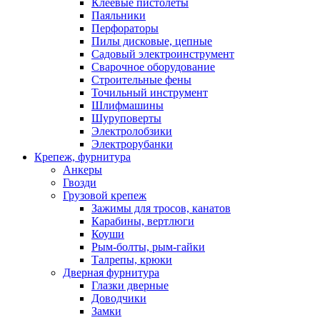
Клеевые пистолеты
Паяльники
Перфораторы
Пилы дисковые, цепные
Садовый электроинструмент
Сварочное оборудование
Строительные фены
Точильный инструмент
Шлифмашины
Шуруповерты
Электролобзики
Электрорубанки
Крепеж, фурнитура
Анкеры
Гвозди
Грузовой крепеж
Зажимы для тросов, канатов
Карабины, вертлюги
Коуши
Рым-болты, рым-гайки
Талрепы, крюки
Дверная фурнитура
Глазки дверные
Доводчики
Замки