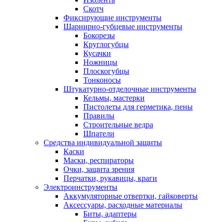
Скотч
Фиксирующие инструменты
Шарнирно-губцевые инструменты
Бокорезы
Круглогубцы
Кусачки
Ножницы
Плоскогубцы
Тонконосы
Штукатурно-отделочные инструменты
Кельмы, мастерки
Пистолеты для герметика, пены
Правилы
Строительные ведра
Шпатели
Средства индивидуальной защиты
Каски
Маски, респираторы
Очки, защита зрения
Перчатки, рукавицы, краги
Электроинструменты
Аккумуляторные отвертки, гайковерты
Аксессуары, расходные материалы
Биты, адаптеры