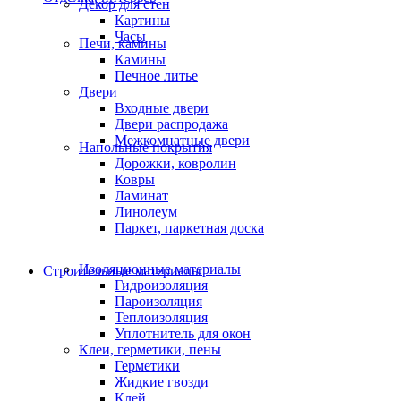
Декор для стен
Картины
Часы
Печи, камины
Камины
Печное литье
Двери
Входные двери
Двери распродажа
Межкомнатные двери
Напольные покрытия
Дорожки, ковролин
Ковры
Ламинат
Линолеум
Паркет, паркетная доска
Изоляционные материалы
Строительные материалы
Гидроизоляция
Пароизоляция
Теплоизоляция
Уплотнитель для окон
Клеи, герметики, пены
Герметики
Жидкие гвозди
Клей