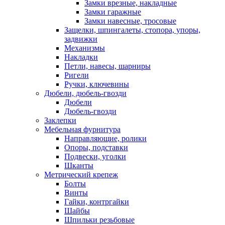
Замки врезные, накладные
Замки гаражные
Замки навесные, тросовые
Защелки, шпингалеты, стопора, упоры,
задвижки
Механизмы
Накладки
Петли, навесы, шарниры
Ригели
Ручки, ключевины
Дюбели, дюбель-гвозди
Дюбели
Дюбель-гвозди
Заклепки
Мебельная фурнитура
Направляющие, ролики
Опоры, подставки
Подвески, уголки
Шканты
Метрический крепеж
Болты
Винты
Гайки, контргайки
Шайбы
Шпильки резьбовые