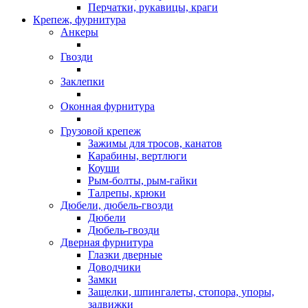
Перчатки, рукавицы, краги
Крепеж, фурнитура
Анкеры
Гвозди
Заклепки
Оконная фурнитура
Грузовой крепеж
Зажимы для тросов, канатов
Карабины, вертлюги
Коуши
Рым-болты, рым-гайки
Талрепы, крюки
Дюбели, дюбель-гвозди
Дюбели
Дюбель-гвозди
Дверная фурнитура
Глазки дверные
Доводчики
Замки
Защелки, шпингалеты, стопора, упоры,
задвижки