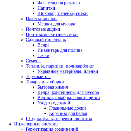
Жевательная резинка
Напитки
Шоколад, печенье, снеки
Пакеты, мешки
Мешки для мусора
Почтовые ящики
Противомоскитные сетки
Садовый инвентарь
Ведра
Инвентарь для полива
Тачки
Семена
Теплицы, парники, поликарбонат
Укрывные материалы, пленки
Термометры
Товары для уборки
Бытовая химия
Ведра, контейнеры для мусора
Веники, швабры, совки, щетки
Уход за одеждой
Гладильные доски
Корзины для белья
Шнуры, фалы, веревки, шпагаты
Инженерные системы
Герметизация соединений