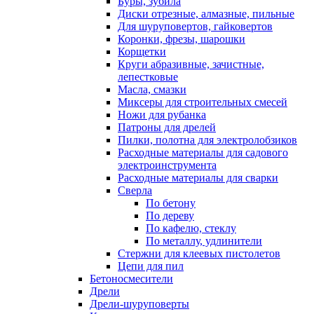
Буры, зубила
Диски отрезные, алмазные, пильные
Для шуруповертов, гайковертов
Коронки, фрезы, шарошки
Корщетки
Круги абразивные, зачистные,
лепестковые
Масла, смазки
Миксеры для строительных смесей
Ножи для рубанка
Патроны для дрелей
Пилки, полотна для электролобзиков
Расходные материалы для садового
электроинструмента
Расходные материалы для сварки
Сверла
По бетону
По дереву
По кафелю, стеклу
По металлу, удлинители
Стержни для клеевых пистолетов
Цепи для пил
Бетоносмесители
Дрели
Дрели-шуруповерты