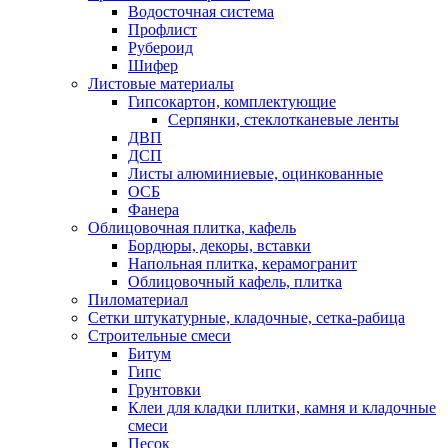
Водосточная система
Профлист
Рубероид
Шифер
Листовые материалы
Гипсокартон, комплектующие
Серпянки, стеклотканевые ленты
ДВП
ДСП
Листы алюминиевые, оцинкованные
ОСБ
Фанера
Облицовочная плитка, кафель
Бордюры, декоры, вставки
Напольная плитка, керамогранит
Облицовочный кафель, плитка
Пиломатериал
Сетки штукатурные, кладочные, сетка-рабица
Строительные смеси
Битум
Гипс
Грунтовки
Клеи для кладки плитки, камня и кладочные
смеси
Песок