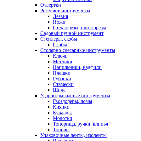
Отвертки
Режущие инструменты
Лезвия
Ножи
Стеклорезы, плиткорезы
Садовый ручной инструмент
Степлеры, скобы
Скобы
Столярно-слесарные инструменты
Ключи
Метчики
Напильники, надфили
Плашки
Рубанки
Стамески
Шила
Ударно-рычажные инструменты
Гвоздодеры, ломы
Киянки
Кувалды
Молотки
Топорища, ручки, клинья
Топоры
Упаковочные ленты, изоленты
Изолента