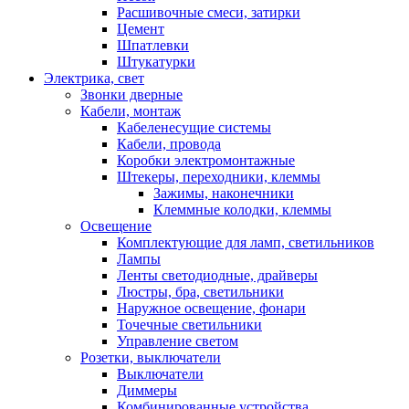
Расшивочные смеси, затирки
Цемент
Шпатлевки
Штукатурки
Электрика, свет
Звонки дверные
Кабели, монтаж
Кабеленесущие системы
Кабели, провода
Коробки электромонтажные
Штекеры, переходники, клеммы
Зажимы, наконечники
Клеммные колодки, клеммы
Освещение
Комплектующие для ламп, светильников
Лампы
Ленты светодиодные, драйверы
Люстры, бра, светильники
Наружное освещение, фонари
Точечные светильники
Управление светом
Розетки, выключатели
Выключатели
Диммеры
Комбинированные устройства