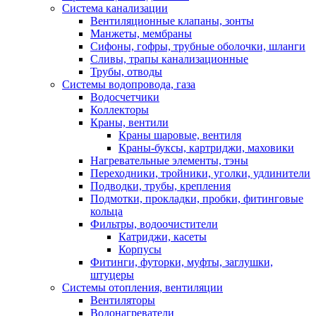
Система канализации
Вентиляционные клапаны, зонты
Манжеты, мембраны
Сифоны, гофры, трубные оболочки, шланги
Сливы, трапы канализационные
Трубы, отводы
Системы водопровода, газа
Водосчетчики
Коллекторы
Краны, вентили
Краны шаровые, вентиля
Краны-буксы, картриджи, маховики
Нагревательные элементы, тэны
Переходники, тройники, уголки, удлинители
Подводки, трубы, крепления
Подмотки, прокладки, пробки, фитинговые
кольца
Фильтры, водоочистители
Катриджи, касеты
Корпусы
Фитинги, футорки, муфты, заглушки,
штуцеры
Системы отопления, вентиляции
Вентиляторы
Водонагреватели