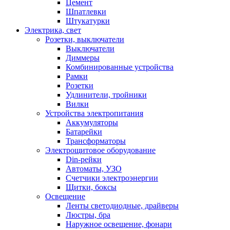
Цемент
Шпатлевки
Штукатурки
Электрика, свет
Розетки, выключатели
Выключатели
Диммеры
Комбинированные устройства
Рамки
Розетки
Удлинители, тройники
Вилки
Устройства электропитания
Аккумуляторы
Батарейки
Трансформаторы
Электрощитовое оборудование
Din-рейки
Автоматы, УЗО
Счетчики электроэнергии
Щитки, боксы
Освещение
Ленты светодиодные, драйверы
Люстры, бра
Наружное освещение, фонари