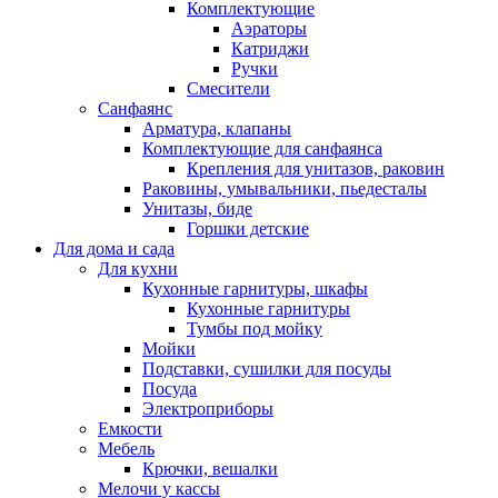
Комплектующие
Аэраторы
Катриджи
Ручки
Смесители
Санфаянс
Арматура, клапаны
Комплектующие для санфаянса
Крепления для унитазов, раковин
Раковины, умывальники, пьедесталы
Унитазы, биде
Горшки детские
Для дома и сада
Для кухни
Кухонные гарнитуры, шкафы
Кухонные гарнитуры
Тумбы под мойку
Мойки
Подставки, сушилки для посуды
Посуда
Электроприборы
Емкости
Мебель
Крючки, вешалки
Мелочи у кассы