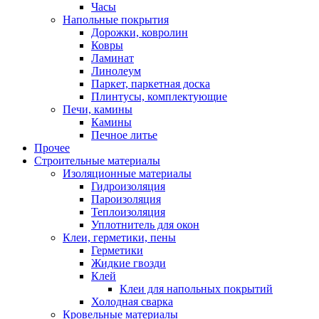
Часы
Напольные покрытия
Дорожки, ковролин
Ковры
Ламинат
Линолеум
Паркет, паркетная доска
Плинтусы, комплектующие
Печи, камины
Камины
Печное литье
Прочее
Строительные материалы
Изоляционные материалы
Гидроизоляция
Пароизоляция
Теплоизоляция
Уплотнитель для окон
Клеи, герметики, пены
Герметики
Жидкие гвозди
Клей
Клеи для напольных покрытий
Холодная сварка
Кровельные материалы