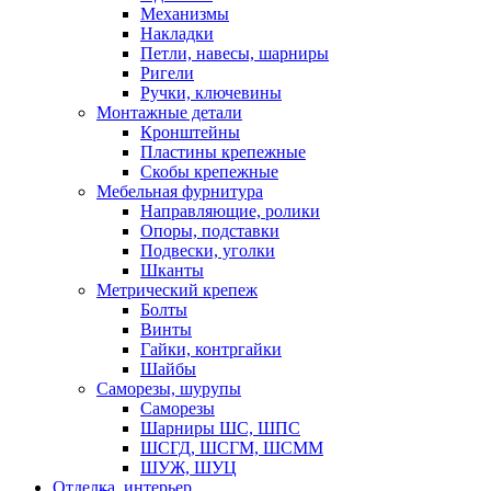
Механизмы
Накладки
Петли, навесы, шарниры
Ригели
Ручки, ключевины
Монтажные детали
Кронштейны
Пластины крепежные
Скобы крепежные
Мебельная фурнитура
Направляющие, ролики
Опоры, подставки
Подвески, уголки
Шканты
Метрический крепеж
Болты
Винты
Гайки, контргайки
Шайбы
Саморезы, шурупы
Саморезы
Шарниры ШС, ШПС
ШСГД, ШСГМ, ШСММ
ШУЖ, ШУЦ
Отделка, интерьер