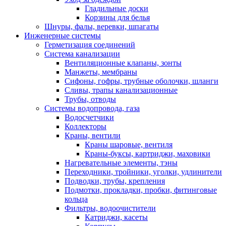
Гладильные доски
Корзины для белья
Шнуры, фалы, веревки, шпагаты
Инженерные системы
Герметизация соединений
Система канализации
Вентиляционные клапаны, зонты
Манжеты, мембраны
Сифоны, гофры, трубные оболочки, шланги
Сливы, трапы канализационные
Трубы, отводы
Системы водопровода, газа
Водосчетчики
Коллекторы
Краны, вентили
Краны шаровые, вентиля
Краны-буксы, картриджи, маховики
Нагревательные элементы, тэны
Переходники, тройники, уголки, удлинители
Подводки, трубы, крепления
Подмотки, прокладки, пробки, фитинговые
кольца
Фильтры, водоочистители
Катриджи, касеты