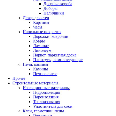
Дверные короба
Доборы
Наличники
Декор для стен
Картины
Часы
Напольные покрытия
Дорожки, ковролин
Ковры
Ламинат
Линолеум
Паркет, паркетная доска
Плинтусы, комплектующие
Печи, камины
Камины
Печное литье
Прочее
Строительные материалы
Изоляционные материалы
Гидроизоляция
Пароизоляция
Теплоизоляция
Уплотнитель для окон
Клеи, герметики, пены
Герметики