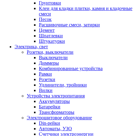
Грунтовки
Клеи для кладки плитки, камня и кладочные
смеси
Песок
Расшивочные смеси, затирки
Цемент
Шпатлевки
Штукатурки
Электрика, свет
Розетки, выключатели
Выключатели
Диммеры
Комбинированные устройства
Рамки
Розетки
Удлинители, тройники
Вилки
Устройства электропитания
Аккумуляторы
Батарейки
Трансформаторы
Электрощитовое оборудование
Din-рейки
Автоматы, УЗО
Счетчики электроэнергии