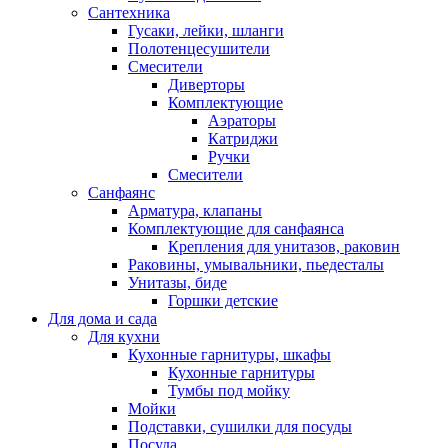
Сантехника
Гусаки, лейки, шланги
Полотенцесушители
Смесители
Диверторы
Комплектующие
Аэраторы
Катриджи
Ручки
Смесители
Санфаянс
Арматура, клапаны
Комплектующие для санфаянса
Крепления для унитазов, раковин
Раковины, умывальники, пьедесталы
Унитазы, биде
Горшки детские
Для дома и сада
Для кухни
Кухонные гарнитуры, шкафы
Кухонные гарнитуры
Тумбы под мойку
Мойки
Подставки, сушилки для посуды
Посуда