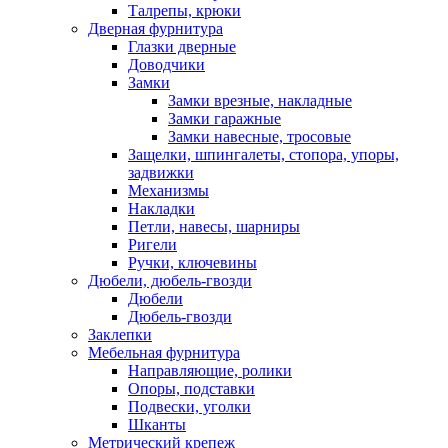
Талрепы, крюки
Дверная фурнитура
Глазки дверные
Доводчики
Замки
Замки врезные, накладные
Замки гаражные
Замки навесные, тросовые
Защелки, шпингалеты, стопора, упоры,
задвижки
Механизмы
Накладки
Петли, навесы, шарниры
Ригели
Ручки, ключевины
Дюбели, дюбель-гвозди
Дюбели
Дюбель-гвозди
Заклепки
Мебельная фурнитура
Направляющие, ролики
Опоры, подставки
Подвески, уголки
Шканты
Метрический крепеж