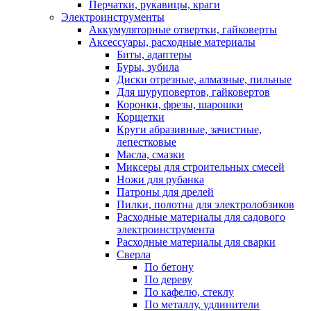
Перчатки, рукавицы, краги
Электроинструменты
Аккумуляторные отвертки, гайковерты
Аксессуары, расходные материалы
Биты, адаптеры
Буры, зубила
Диски отрезные, алмазные, пильные
Для шуруповертов, гайковертов
Коронки, фрезы, шарошки
Корщетки
Круги абразивные, зачистные,
лепестковые
Масла, смазки
Миксеры для строительных смесей
Ножи для рубанка
Патроны для дрелей
Пилки, полотна для электролобзиков
Расходные материалы для садового
электроинструмента
Расходные материалы для сварки
Сверла
По бетону
По дереву
По кафелю, стеклу
По металлу, удлинители