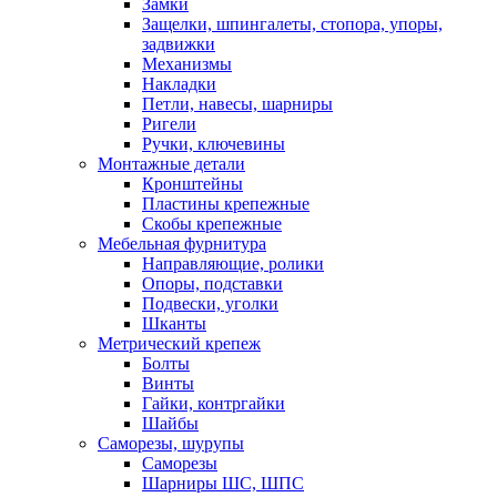
Замки
Защелки, шпингалеты, стопора, упоры,
задвижки
Механизмы
Накладки
Петли, навесы, шарниры
Ригели
Ручки, ключевины
Монтажные детали
Кронштейны
Пластины крепежные
Скобы крепежные
Мебельная фурнитура
Направляющие, ролики
Опоры, подставки
Подвески, уголки
Шканты
Метрический крепеж
Болты
Винты
Гайки, контргайки
Шайбы
Саморезы, шурупы
Саморезы
Шарниры ШС, ШПС