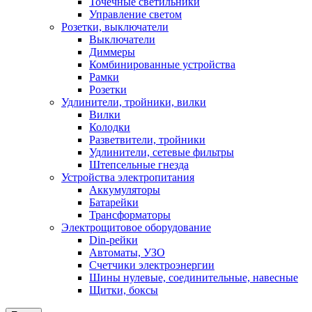
Точечные светильники
Управление светом
Розетки, выключатели
Выключатели
Диммеры
Комбинированные устройства
Рамки
Розетки
Удлинители, тройники, вилки
Вилки
Колодки
Разветвители, тройники
Удлинители, сетевые фильтры
Штепсельные гнезда
Устройства электропитания
Аккумуляторы
Батарейки
Трансформаторы
Электрощитовое оборудование
Din-рейки
Автоматы, УЗО
Счетчики электроэнергии
Шины нулевые, соединительные, навесные
Щитки, боксы