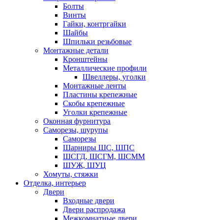
Болты
Винты
Гайки, контргайки
Шайбы
Шпильки резьбовые
Монтажные детали
Кронштейны
Металлические профили
Швеллеры, уголки
Монтажные ленты
Пластины крепежные
Скобы крепежные
Уголки крепежные
Оконная фурнитура
Саморезы, шурупы
Саморезы
Шарниры ШС, ШПС
ШСГД, ШСГМ, ШСММ
ШУЖ, ШУЦ
Хомуты, стяжки
Отделка, интерьер
Двери
Входные двери
Двери распродажа
Межкомнатные двери