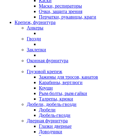
Каски
Маски, респираторы
Очки, защита зрения
Перчатки, рукавицы, краги
Крепеж, фурнитура
Анкеры
Гвозди
Заклепки
Оконная фурнитура
Грузовой крепеж
Зажимы для тросов, канатов
Карабины, вертлюги
Коуши
Рым-болты, рым-гайки
Талрепы, крюки
Дюбели, дюбель-гвозди
Дюбели
Дюбель-гвозди
Дверная фурнитура
Глазки дверные
Доводчики