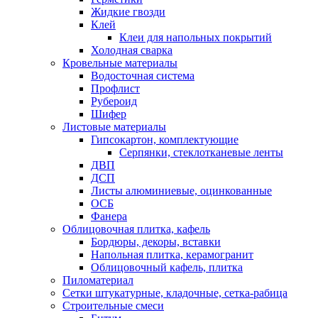
Жидкие гвозди
Клей
Клеи для напольных покрытий
Холодная сварка
Кровельные материалы
Водосточная система
Профлист
Рубероид
Шифер
Листовые материалы
Гипсокартон, комплектующие
Серпянки, стеклотканевые ленты
ДВП
ДСП
Листы алюминиевые, оцинкованные
ОСБ
Фанера
Облицовочная плитка, кафель
Бордюры, декоры, вставки
Напольная плитка, керамогранит
Облицовочный кафель, плитка
Пиломатериал
Сетки штукатурные, кладочные, сетка-рабица
Строительные смеси