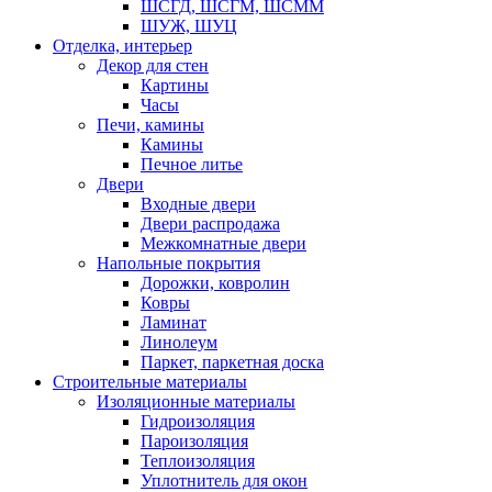
ШСГД, ШСГМ, ШСММ
ШУЖ, ШУЦ
Отделка, интерьер
Декор для стен
Картины
Часы
Печи, камины
Камины
Печное литье
Двери
Входные двери
Двери распродажа
Межкомнатные двери
Напольные покрытия
Дорожки, ковролин
Ковры
Ламинат
Линолеум
Паркет, паркетная доска
Строительные материалы
Изоляционные материалы
Гидроизоляция
Пароизоляция
Теплоизоляция
Уплотнитель для окон