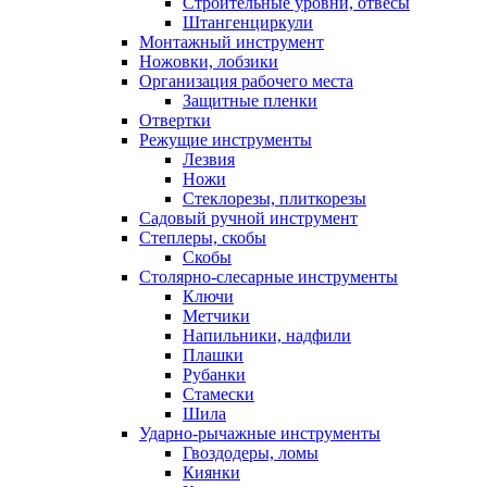
Строительные уровни, отвесы
Штангенциркули
Монтажный инструмент
Ножовки, лобзики
Организация рабочего места
Защитные пленки
Отвертки
Режущие инструменты
Лезвия
Ножи
Стеклорезы, плиткорезы
Садовый ручной инструмент
Степлеры, скобы
Скобы
Столярно-слесарные инструменты
Ключи
Метчики
Напильники, надфили
Плашки
Рубанки
Стамески
Шила
Ударно-рычажные инструменты
Гвоздодеры, ломы
Киянки