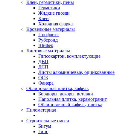
Клеи, герметики, пены
Герметики
Жидкие гвозди
Клей
Холодная сварка
Кровельные материалы
Профлист
Рубероид
Шифер
Листовые материалы
Гипсокартон, комплектующие
ДВП
ДСП
Листы алюминиевые, оцинкованные
ОСБ
Фанера
Облицовочная плитка, кафель
Бордюры, декоры, вставки
Напольная плитка, керамогранит
Облицовочный кафель, плитка
Пиломатериал
Строительные смеси
Битум
Гипс