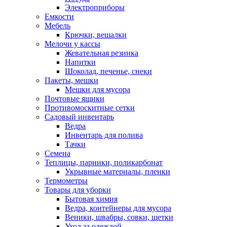
Электроприборы
Емкости
Мебель
Крючки, вешалки
Мелочи у кассы
Жевательная резинка
Напитки
Шоколад, печенье, снеки
Пакеты, мешки
Мешки для мусора
Почтовые ящики
Противомоскитные сетки
Садовый инвентарь
Ведра
Инвентарь для полива
Тачки
Семена
Теплицы, парники, поликарбонат
Укрывные материалы, пленки
Термометры
Товары для уборки
Бытовая химия
Ведра, контейнеры для мусора
Веники, швабры, совки, щетки
Уход за одеждой