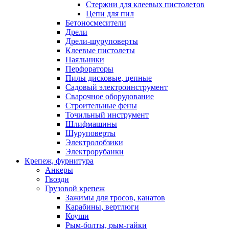
Стержни для клеевых пистолетов
Цепи для пил
Бетоносмесители
Дрели
Дрели-шуруповерты
Клеевые пистолеты
Паяльники
Перфораторы
Пилы дисковые, цепные
Садовый электроинструмент
Сварочное оборудование
Строительные фены
Точильный инструмент
Шлифмашины
Шуруповерты
Электролобзики
Электрорубанки
Крепеж, фурнитура
Анкеры
Гвозди
Грузовой крепеж
Зажимы для тросов, канатов
Карабины, вертлюги
Коуши
Рым-болты, рым-гайки