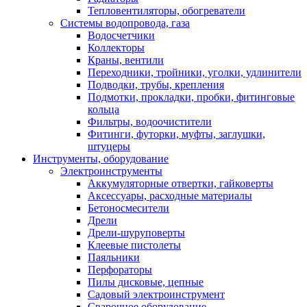
Тепловентиляторы, обогреватели
Системы водопровода, газа
Водосчетчики
Коллекторы
Краны, вентили
Переходники, тройники, уголки, удлинители
Подводки, трубы, крепления
Подмотки, прокладки, пробки, фитинговые
кольца
Фильтры, водоочистители
Фитинги, футорки, муфты, заглушки,
штуцеры
Инструменты, оборудование
Электроинструменты
Аккумуляторные отвертки, гайковерты
Аксессуары, расходные материалы
Бетоносмесители
Дрели
Дрели-шуруповерты
Клеевые пистолеты
Паяльники
Перфораторы
Пилы дисковые, цепные
Садовый электроинструмент
Сварочное оборудование