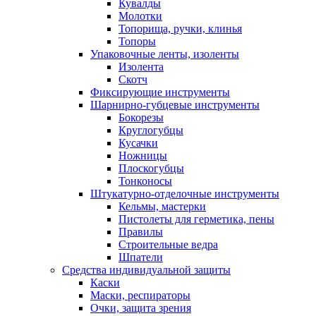
Кувалды
Молотки
Топорища, ручки, клинья
Топоры
Упаковочные ленты, изоленты
Изолента
Скотч
Фиксирующие инструменты
Шарнирно-губцевые инструменты
Бокорезы
Круглогубцы
Кусачки
Ножницы
Плоскогубцы
Тонконосы
Штукатурно-отделочные инструменты
Кельмы, мастерки
Пистолеты для герметика, пены
Правилы
Строительные ведра
Шпатели
Средства индивидуальной защиты
Каски
Маски, респираторы
Очки, защита зрения