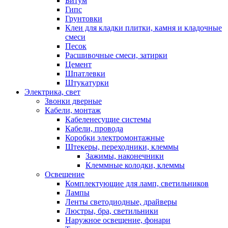
Битум
Гипс
Грунтовки
Клеи для кладки плитки, камня и кладочные
смеси
Песок
Расшивочные смеси, затирки
Цемент
Шпатлевки
Штукатурки
Электрика, свет
Звонки дверные
Кабели, монтаж
Кабеленесущие системы
Кабели, провода
Коробки электромонтажные
Штекеры, переходники, клеммы
Зажимы, наконечники
Клеммные колодки, клеммы
Освещение
Комплектующие для ламп, светильников
Лампы
Ленты светодиодные, драйверы
Люстры, бра, светильники
Наружное освещение, фонари