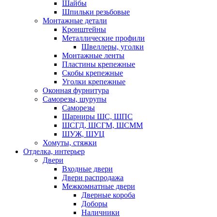
Шайбы
Шпильки резьбовые
Монтажные детали
Кронштейны
Металлические профили
Швеллеры, уголки
Монтажные ленты
Пластины крепежные
Скобы крепежные
Уголки крепежные
Оконная фурнитура
Саморезы, шурупы
Саморезы
Шарниры ШС, ШПС
ШСГД, ШСГМ, ШСММ
ШУЖ, ШУЦ
Хомуты, стяжки
Отделка, интерьер
Двери
Входные двери
Двери распродажа
Межкомнатные двери
Дверные короба
Доборы
Наличники