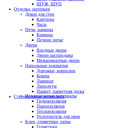
ШУЖ, ШУЦ
Отделка, интерьер
Декор для стен
Картины
Часы
Печи, камины
Камины
Печное литье
Двери
Входные двери
Двери распродажа
Межкомнатные двери
Напольные покрытия
Дорожки, ковролин
Ковры
Ламинат
Линолеум
Паркет, паркетная доска
Изоляционные материалы
Строительные материалы
Гидроизоляция
Пароизоляция
Теплоизоляция
Уплотнитель для окон
Клеи, герметики, пены
Герметики