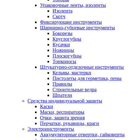
Упаковочные ленты, изоленты
Изолента
Скотч
Фиксирующие инструменты
Шарнирно-губцевые инструменты
Бокорезы
Круглогубцы
Кусачки
Ножницы
Плоскогубцы
Тонконосы
Штукатурно-отделочные инструменты
Кельмы, мастерки
Пистолеты для герметика, пены
Правилы
Строительные ведра
Шпатели
Средства индивидуальной защиты
Каски
Маски, респираторы
Очки, защита зрения
Перчатки, рукавицы, краги
Электроинструменты
Аккумуляторные отвертки, гайковерты