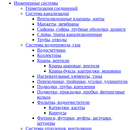
Инженерные системы
Герметизация соединений
Система канализации
Вентиляционные клапаны, зонты
Манжеты, мембраны
Сифоны, гофры, трубные оболочки, шланги
Сливы, трапы канализационные
Трубы, отводы
Системы водопровода, газа
Водосчетчики
Коллекторы
Краны, вентили
Краны шаровые, вентиля
Краны-буксы, картриджи, маховики
Нагревательные элементы, тэны
Переходники, тройники, уголки, удлинители
Подводки, трубы, крепления
Подмотки, прокладки, пробки, фитинговые
кольца
Фильтры, водоочистители
Катриджи, касеты
Корпусы
Фитинги, футорки, муфты, заглушки,
штуцеры
Системы отопления, вентиляции