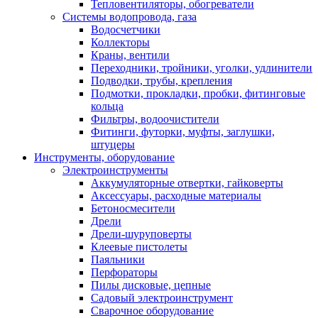
Тепловентиляторы, обогреватели
Системы водопровода, газа
Водосчетчики
Коллекторы
Краны, вентили
Переходники, тройники, уголки, удлинители
Подводки, трубы, крепления
Подмотки, прокладки, пробки, фитинговые
кольца
Фильтры, водоочистители
Фитинги, футорки, муфты, заглушки,
штуцеры
Инструменты, оборудование
Электроинструменты
Аккумуляторные отвертки, гайковерты
Аксессуары, расходные материалы
Бетоносмесители
Дрели
Дрели-шуруповерты
Клеевые пистолеты
Паяльники
Перфораторы
Пилы дисковые, цепные
Садовый электроинструмент
Сварочное оборудование