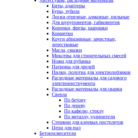
Аксессуары, расходные материалы
Биты, адаптеры
Буры, зубила
Диски отрезные, алмазные, пильные
Для шуруповертов, гайковертов
Коронки, фрезы, шарошки
Корщетки
Круги абразивные, зачистные,
лепестковые
Масла, смазки
Миксеры для строительных смесей
Ножи для рубанка
Патроны для дрелей
Пилки, полотна для электролобзиков
Расходные материалы для садового
электроинструмента
Расходные материалы для сварки
Сверла
По бетону
По дереву
По кафелю, стеклу
По металлу, удлинители
Стержни для клеевых пистолетов
Цепи для пил
Бетоносмесители