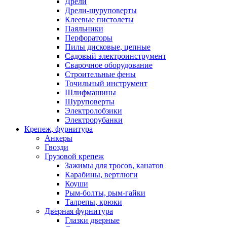
Дрели
Дрели-шуруповерты
Клеевые пистолеты
Паяльники
Перфораторы
Пилы дисковые, цепные
Садовый электроинструмент
Сварочное оборудование
Строительные фены
Точильный инструмент
Шлифмашины
Шуруповерты
Электролобзики
Электрорубанки
Крепеж, фурнитура
Анкеры
Гвозди
Грузовой крепеж
Зажимы для тросов, канатов
Карабины, вертлюги
Коуши
Рым-болты, рым-гайки
Талрепы, крюки
Дверная фурнитура
Глазки дверные