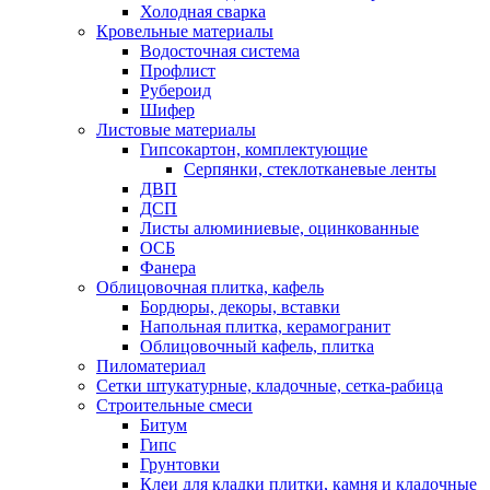
Холодная сварка
Кровельные материалы
Водосточная система
Профлист
Рубероид
Шифер
Листовые материалы
Гипсокартон, комплектующие
Серпянки, стеклотканевые ленты
ДВП
ДСП
Листы алюминиевые, оцинкованные
ОСБ
Фанера
Облицовочная плитка, кафель
Бордюры, декоры, вставки
Напольная плитка, керамогранит
Облицовочный кафель, плитка
Пиломатериал
Сетки штукатурные, кладочные, сетка-рабица
Строительные смеси
Битум
Гипс
Грунтовки
Клеи для кладки плитки, камня и кладочные