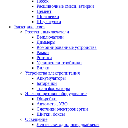
Песок
Расшивочные смеси, затирки
Цемент
Шпатлевки
Штукатурки
Электрика, свет
Розетки, выключатели
Выключатели
Диммеры
Комбинированные устройства
Рамки
Розетки
Удлинители, тройники
Вилки
Устройства электропитания
Аккумуляторы
Батарейки
Трансформаторы
Электрощитовое оборудование
Din-рейки
Автоматы, УЗО
Счетчики электроэнергии
Щитки, боксы
Освещение
Ленты светодиодные, драйверы