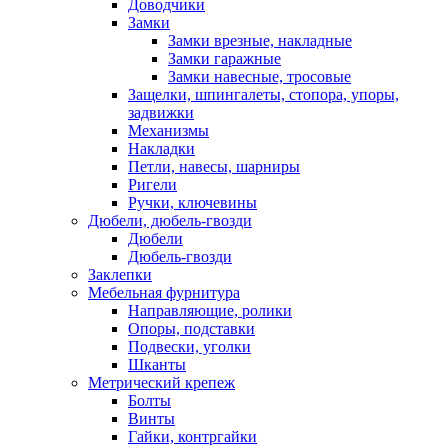
Доводчики
Замки
Замки врезные, накладные
Замки гаражные
Замки навесные, тросовые
Защелки, шпингалеты, стопора, упоры,
задвижки
Механизмы
Накладки
Петли, навесы, шарниры
Ригели
Ручки, ключевины
Дюбели, дюбель-гвозди
Дюбели
Дюбель-гвозди
Заклепки
Мебельная фурнитура
Направляющие, ролики
Опоры, подставки
Подвески, уголки
Шканты
Метрический крепеж
Болты
Винты
Гайки, контргайки