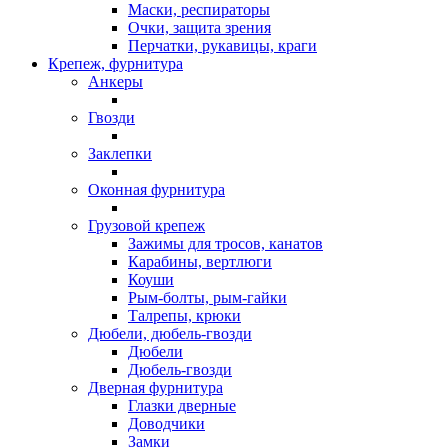
Маски, респираторы
Очки, защита зрения
Перчатки, рукавицы, краги
Крепеж, фурнитура
Анкеры
Гвозди
Заклепки
Оконная фурнитура
Грузовой крепеж
Зажимы для тросов, канатов
Карабины, вертлюги
Коуши
Рым-болты, рым-гайки
Талрепы, крюки
Дюбели, дюбель-гвозди
Дюбели
Дюбель-гвозди
Дверная фурнитура
Глазки дверные
Доводчики
Замки