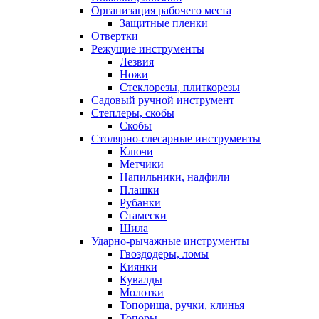
Организация рабочего места
Защитные пленки
Отвертки
Режущие инструменты
Лезвия
Ножи
Стеклорезы, плиткорезы
Садовый ручной инструмент
Степлеры, скобы
Скобы
Столярно-слесарные инструменты
Ключи
Метчики
Напильники, надфили
Плашки
Рубанки
Стамески
Шила
Ударно-рычажные инструменты
Гвоздодеры, ломы
Киянки
Кувалды
Молотки
Топорища, ручки, клинья
Топоры