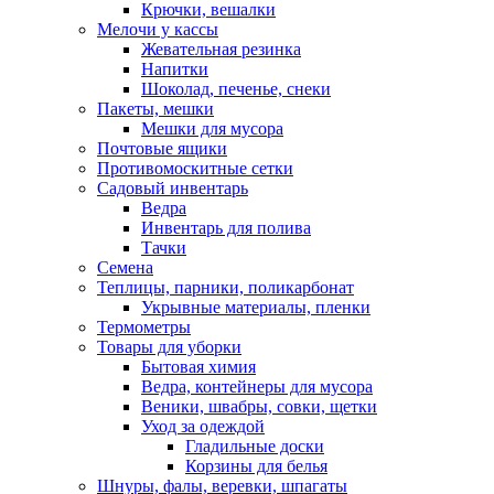
Крючки, вешалки
Мелочи у кассы
Жевательная резинка
Напитки
Шоколад, печенье, снеки
Пакеты, мешки
Мешки для мусора
Почтовые ящики
Противомоскитные сетки
Садовый инвентарь
Ведра
Инвентарь для полива
Тачки
Семена
Теплицы, парники, поликарбонат
Укрывные материалы, пленки
Термометры
Товары для уборки
Бытовая химия
Ведра, контейнеры для мусора
Веники, швабры, совки, щетки
Уход за одеждой
Гладильные доски
Корзины для белья
Шнуры, фалы, веревки, шпагаты