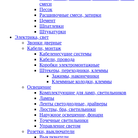
смеси
Песок
Расшивочные смеси, затирки
Цемент
Шпатлевки
Штукатурки
Электрика, свет
Звонки дверные
Кабели, монтаж
Кабеленесущие системы
Кабели, провода
Коробки электромонтажные
Штекеры, переходники, клеммы
Зажимы, наконечники
Клеммные колодки, клеммы
Освещение
Комплектующие для ламп, светильников
Лампы
Ленты светодиодные, драйверы
Люстры, бра, светильники
Наружное освещение, фонари
Точечные светильники
Управление светом
Розетки, выключатели
Выключатели