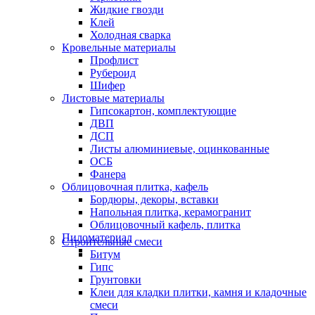
Жидкие гвозди
Клей
Холодная сварка
Кровельные материалы
Профлист
Рубероид
Шифер
Листовые материалы
Гипсокартон, комплектующие
ДВП
ДСП
Листы алюминиевые, оцинкованные
ОСБ
Фанера
Облицовочная плитка, кафель
Бордюры, декоры, вставки
Напольная плитка, керамогранит
Облицовочный кафель, плитка
Пиломатериал
Строительные смеси
Битум
Гипс
Грунтовки
Клеи для кладки плитки, камня и кладочные
смеси