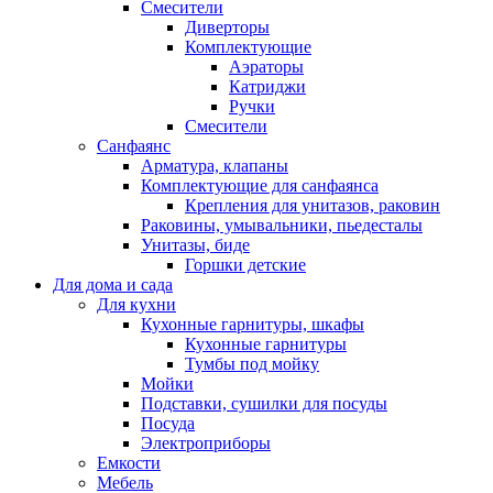
Смесители
Диверторы
Комплектующие
Аэраторы
Катриджи
Ручки
Смесители
Санфаянс
Арматура, клапаны
Комплектующие для санфаянса
Крепления для унитазов, раковин
Раковины, умывальники, пьедесталы
Унитазы, биде
Горшки детские
Для дома и сада
Для кухни
Кухонные гарнитуры, шкафы
Кухонные гарнитуры
Тумбы под мойку
Мойки
Подставки, сушилки для посуды
Посуда
Электроприборы
Емкости
Мебель