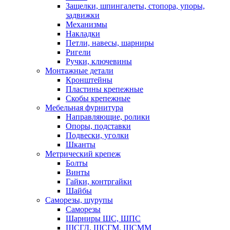
Защелки, шпингалеты, стопора, упоры,
задвижки
Механизмы
Накладки
Петли, навесы, шарниры
Ригели
Ручки, ключевины
Монтажные детали
Кронштейны
Пластины крепежные
Скобы крепежные
Мебельная фурнитура
Направляющие, ролики
Опоры, подставки
Подвески, уголки
Шканты
Метрический крепеж
Болты
Винты
Гайки, контргайки
Шайбы
Саморезы, шурупы
Саморезы
Шарниры ШС, ШПС
ШСГД, ШСГМ, ШСММ