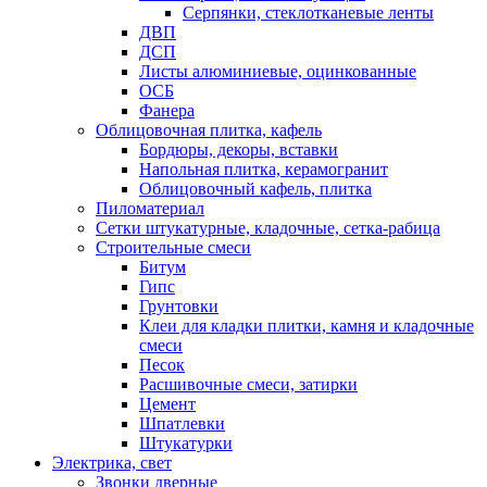
Серпянки, стеклотканевые ленты
ДВП
ДСП
Листы алюминиевые, оцинкованные
ОСБ
Фанера
Облицовочная плитка, кафель
Бордюры, декоры, вставки
Напольная плитка, керамогранит
Облицовочный кафель, плитка
Пиломатериал
Сетки штукатурные, кладочные, сетка-рабица
Строительные смеси
Битум
Гипс
Грунтовки
Клеи для кладки плитки, камня и кладочные
смеси
Песок
Расшивочные смеси, затирки
Цемент
Шпатлевки
Штукатурки
Электрика, свет
Звонки дверные