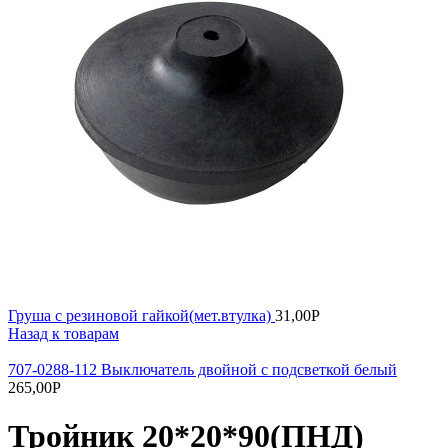
Груша с резиновой гайкой(мет.втулка)
31,00
Р
Назад к товарам
707-0288-112 Выключатель двойной с подсветкой белый
265,00
Р
Тройник 20*20*90(ПНД)