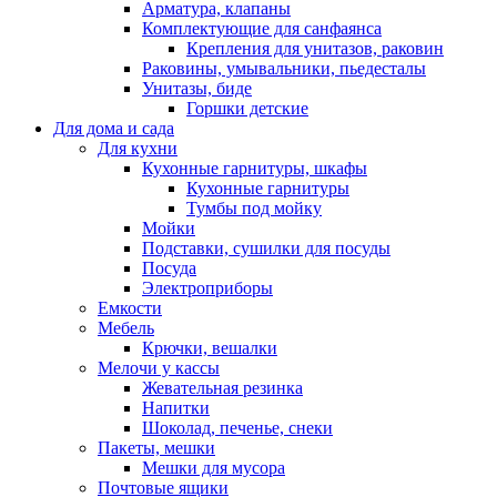
Арматура, клапаны
Комплектующие для санфаянса
Крепления для унитазов, раковин
Раковины, умывальники, пьедесталы
Унитазы, биде
Горшки детские
Для дома и сада
Для кухни
Кухонные гарнитуры, шкафы
Кухонные гарнитуры
Тумбы под мойку
Мойки
Подставки, сушилки для посуды
Посуда
Электроприборы
Емкости
Мебель
Крючки, вешалки
Мелочи у кассы
Жевательная резинка
Напитки
Шоколад, печенье, снеки
Пакеты, мешки
Мешки для мусора
Почтовые ящики