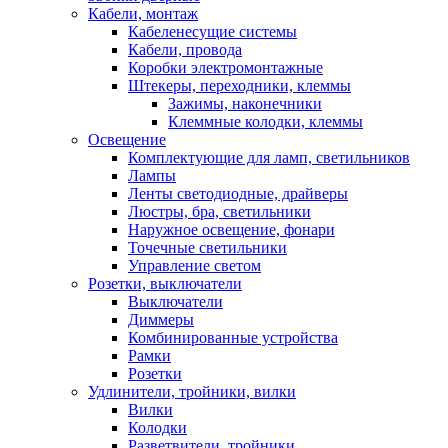
Кабели, монтаж
Кабеленесущие системы
Кабели, провода
Коробки электромонтажные
Штекеры, переходники, клеммы
Зажимы, наконечники
Клеммные колодки, клеммы
Освещение
Комплектующие для ламп, светильников
Лампы
Ленты светодиодные, драйверы
Люстры, бра, светильники
Наружное освещение, фонари
Точечные светильники
Управление светом
Розетки, выключатели
Выключатели
Диммеры
Комбинированные устройства
Рамки
Розетки
Удлинители, тройники, вилки
Вилки
Колодки
Разветвители, тройники