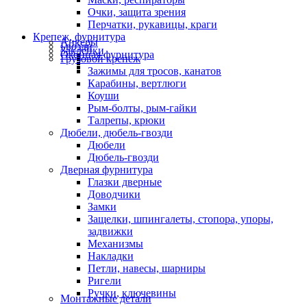
Очки, защита зрения
Перчатки, рукавицы, краги
Крепеж, фурнитура
Анкеры
Гвозди
Заклепки
Оконная фурнитура
Грузовой крепеж
Зажимы для тросов, канатов
Карабины, вертлюги
Коуши
Рым-болты, рым-гайки
Талрепы, крюки
Дюбели, дюбель-гвозди
Дюбели
Дюбель-гвозди
Дверная фурнитура
Глазки дверные
Доводчики
Замки
Защелки, шпингалеты, стопора, упоры,
задвижки
Механизмы
Накладки
Петли, навесы, шарниры
Ригели
Ручки, ключевины
Монтажные детали