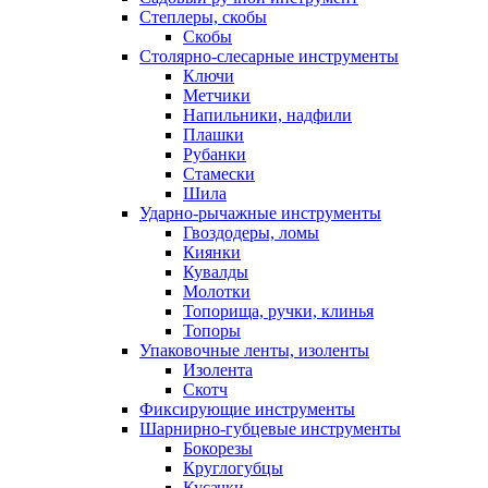
Степлеры, скобы
Скобы
Столярно-слесарные инструменты
Ключи
Метчики
Напильники, надфили
Плашки
Рубанки
Стамески
Шила
Ударно-рычажные инструменты
Гвоздодеры, ломы
Киянки
Кувалды
Молотки
Топорища, ручки, клинья
Топоры
Упаковочные ленты, изоленты
Изолента
Скотч
Фиксирующие инструменты
Шарнирно-губцевые инструменты
Бокорезы
Круглогубцы
Кусачки