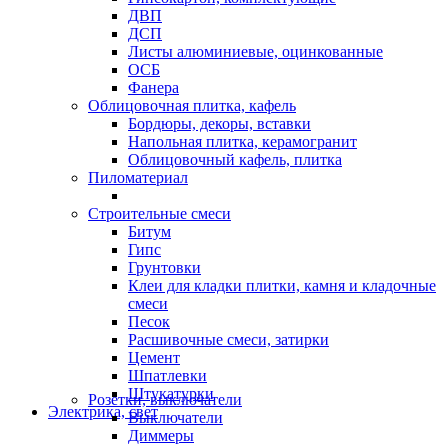
ДВП
ДСП
Листы алюминиевые, оцинкованные
ОСБ
Фанера
Облицовочная плитка, кафель
Бордюры, декоры, вставки
Напольная плитка, керамогранит
Облицовочный кафель, плитка
Пиломатериал
Строительные смеси
Битум
Гипс
Грунтовки
Клеи для кладки плитки, камня и кладочные
смеси
Песок
Расшивочные смеси, затирки
Цемент
Шпатлевки
Штукатурки
Розетки, выключатели
Электрика, свет
Выключатели
Диммеры