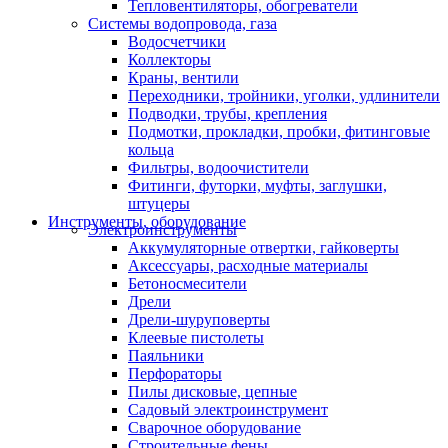
Тепловентиляторы, обогреватели
Системы водопровода, газа
Водосчетчики
Коллекторы
Краны, вентили
Переходники, тройники, уголки, удлинители
Подводки, трубы, крепления
Подмотки, прокладки, пробки, фитинговые
кольца
Фильтры, водоочистители
Фитинги, футорки, муфты, заглушки,
штуцеры
Инструменты, оборудование
Электроинструменты
Аккумуляторные отвертки, гайковерты
Аксессуары, расходные материалы
Бетоносмесители
Дрели
Дрели-шуруповерты
Клеевые пистолеты
Паяльники
Перфораторы
Пилы дисковые, цепные
Садовый электроинструмент
Сварочное оборудование
Строительные фены