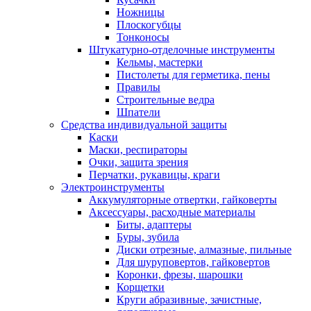
Ножницы
Плоскогубцы
Тонконосы
Штукатурно-отделочные инструменты
Кельмы, мастерки
Пистолеты для герметика, пены
Правилы
Строительные ведра
Шпатели
Средства индивидуальной защиты
Каски
Маски, респираторы
Очки, защита зрения
Перчатки, рукавицы, краги
Электроинструменты
Аккумуляторные отвертки, гайковерты
Аксессуары, расходные материалы
Биты, адаптеры
Буры, зубила
Диски отрезные, алмазные, пильные
Для шуруповертов, гайковертов
Коронки, фрезы, шарошки
Корщетки
Круги абразивные, зачистные,