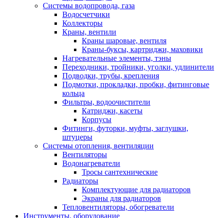
Системы водопровода, газа
Водосчетчики
Коллекторы
Краны, вентили
Краны шаровые, вентиля
Краны-буксы, картриджи, маховики
Нагревательные элементы, тэны
Переходники, тройники, уголки, удлинители
Подводки, трубы, крепления
Подмотки, прокладки, пробки, фитинговые
кольца
Фильтры, водоочистители
Катриджи, касеты
Корпусы
Фитинги, футорки, муфты, заглушки,
штуцеры
Системы отопления, вентиляции
Вентиляторы
Водонагреватели
Тросы сантехнические
Радиаторы
Комплектующие для радиаторов
Экраны для радиаторов
Тепловентиляторы, обогреватели
Инструменты, оборудование