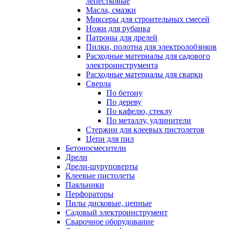
лепестковые
Масла, смазки
Миксеры для строительных смесей
Ножи для рубанка
Патроны для дрелей
Пилки, полотна для электролобзиков
Расходные материалы для садового
электроинструмента
Расходные материалы для сварки
Сверла
По бетону
По дереву
По кафелю, стеклу
По металлу, удлинители
Стержни для клеевых пистолетов
Цепи для пил
Бетоносмесители
Дрели
Дрели-шуруповерты
Клеевые пистолеты
Паяльники
Перфораторы
Пилы дисковые, цепные
Садовый электроинструмент
Сварочное оборудование