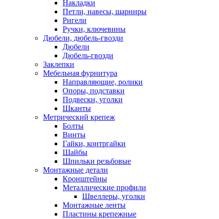
Накладки
Петли, навесы, шарниры
Ригели
Ручки, ключевины
Дюбели, дюбель-гвозди
Дюбели
Дюбель-гвозди
Заклепки
Мебельная фурнитура
Направляющие, ролики
Опоры, подставки
Подвески, уголки
Шканты
Метрический крепеж
Болты
Винты
Гайки, контргайки
Шайбы
Шпильки резьбовые
Монтажные детали
Кронштейны
Металлические профили
Швеллеры, уголки
Монтажные ленты
Пластины крепежные