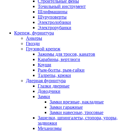
Строительные фены
Точильный инструмент
Шлифмашины
Шуруповерты
Электролобзики
Электрорубанки
Крепеж, фурнитура
Анкеры
Гвозди
Грузовой крепеж
Зажимы для тросов, канатов
Карабины, вертлюги
Коуши
Рым-болты, рым-гайки
Талрепы, крюки
Дверная фурнитура
Глазки дверные
Доводчики
Замки
Замки врезные, накладные
Замки гаражные
Замки навесные, тросовые
Защелки, шпингалеты, стопора, упоры,
задвижки
Механизмы