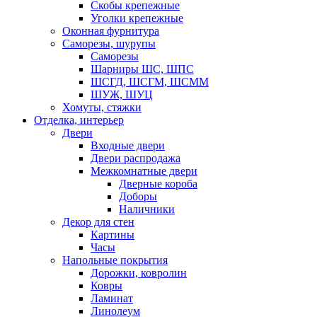
Скобы крепежные
Уголки крепежные
Оконная фурнитура
Саморезы, шурупы
Саморезы
Шарниры ШС, ШПС
ШСГД, ШСГМ, ШСММ
ШУЖ, ШУЦ
Хомуты, стяжки
Отделка, интерьер
Двери
Входные двери
Двери распродажа
Межкомнатные двери
Дверные короба
Доборы
Наличники
Декор для стен
Картины
Часы
Напольные покрытия
Дорожки, ковролин
Ковры
Ламинат
Линолеум