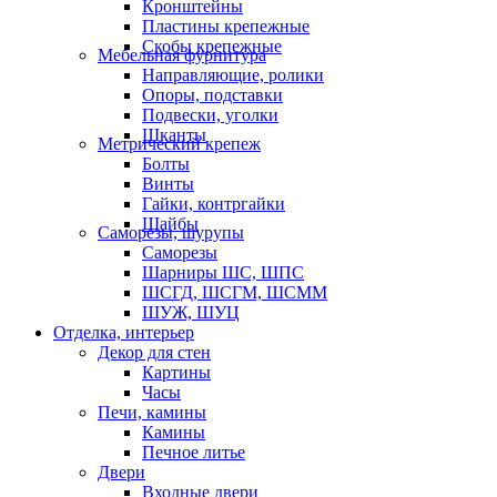
Кронштейны
Пластины крепежные
Скобы крепежные
Мебельная фурнитура
Направляющие, ролики
Опоры, подставки
Подвески, уголки
Шканты
Метрический крепеж
Болты
Винты
Гайки, контргайки
Шайбы
Саморезы, шурупы
Саморезы
Шарниры ШС, ШПС
ШСГД, ШСГМ, ШСММ
ШУЖ, ШУЦ
Отделка, интерьер
Декор для стен
Картины
Часы
Печи, камины
Камины
Печное литье
Двери
Входные двери