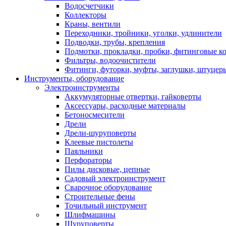
Водосчетчики
Коллекторы
Краны, вентили
Переходники, тройники, уголки, удлинители
Подводки, трубы, крепления
Подмотки, прокладки, пробки, фитинговые к
Фильтры, водоочистители
Фитинги, футорки, муфты, заглушки, штуцер
Инструменты, оборудование
Электроинструменты
Аккумуляторные отвертки, гайковерты
Аксессуары, расходные материалы
Бетоносмесители
Дрели
Дрели-шуруповерты
Клеевые пистолеты
Паяльники
Перфораторы
Пилы дисковые, цепные
Садовый электроинструмент
Сварочное оборудование
Строительные фены
Точильный инструмент
Шлифмашины
Шуруповерты