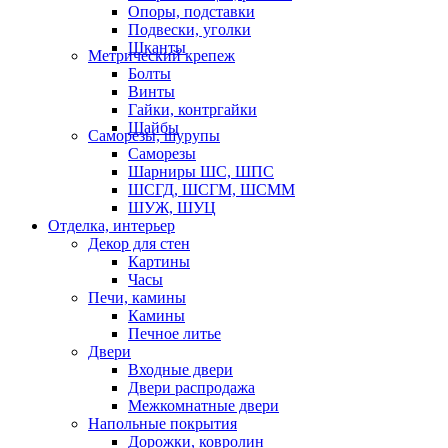
Опоры, подставки
Подвески, уголки
Шканты
Метрический крепеж
Болты
Винты
Гайки, контргайки
Шайбы
Саморезы, шурупы
Саморезы
Шарниры ШС, ШПС
ШСГД, ШСГМ, ШСММ
ШУЖ, ШУЦ
Отделка, интерьер
Декор для стен
Картины
Часы
Печи, камины
Камины
Печное литье
Двери
Входные двери
Двери распродажа
Межкомнатные двери
Напольные покрытия
Дорожки, ковролин