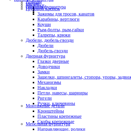
Анкеры
Гвозди
Заклепки
Оконная фурнитура
Грузовой крепеж
Зажимы для тросов, канатов
Карабины, вертлюги
Коуши
Рым-болты, рым-гайки
Талрепы, крюки
Дюбели, дюбель-гвозди
Дюбели
Дюбель-гвозди
Дверная фурнитура
Глазки дверные
Доводчики
Замки
Защелки, шпингалеты, стопора, упоры, задви
Механизмы
Накладки
Петли, навесы, шарниры
Ригели
Ручки, ключевины
Монтажные детали
Кронштейны
Пластины крепежные
Скобы крепежные
Мебельная фурнитура
Направляющие, ролики