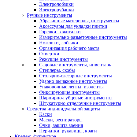
Электролобзики
Электрорубанки
Ручные инструменты
Абразивные материалы, инструменты
Аксессуары для укладки плитки
Горелки, зажигалки
Измерительно-разметочные инструменты
Ножовки, лобзики
Организация рабочего места
Отвертки
Режущие инструменты
Садовые инструменты, инвентарь
Степлеры, скобы
Столярно-слесарные инструменты
Ударно-рычажные инструменты
Упаковочные ленты, изоленты
Фиксирующие инструменты
Шарнирно-губцевые инструменты
Штукатурно-отделочные инструменты
Средства индивидуальной защиты
Каски
Маски, респираторы
Очки, защита зрения
Перчатки, рукавицы, краги
Крепеж, фурнитура